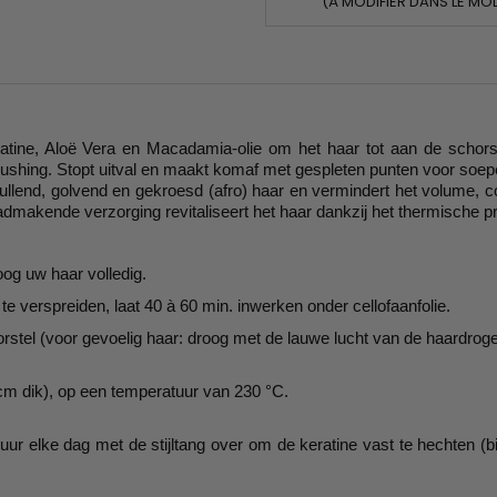
(À MODIFIER DANS LE MO
atine, Aloë Vera en Macadamia-olie om het haar tot aan de schor
rushing. Stopt uitval en maakt komaf met gespleten punten voor soepel
end, golvend en gekroesd (afro) haar en vermindert het volume, contr
dmakende verzorging revitaliseert het haar dankzij het thermische pr
og uw haar volledig.
 verspreiden, laat 40 à 60 min. inwerken onder cellofaanfolie.
borstel (voor gevoelig haar: droog met de lauwe lucht van de haardroge
1 cm dik), op een temperatuur van 230 °C.
r elke dag met de stijltang over om de keratine vast te hechten (bij