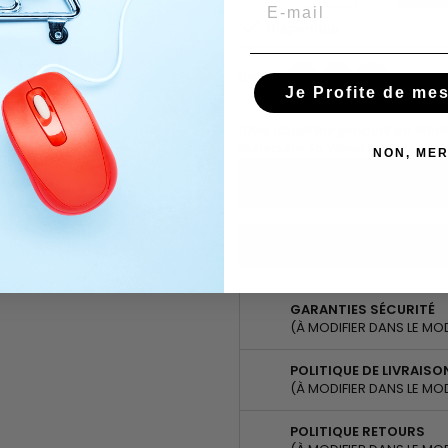
Email

Disponible
Delen
Tweet
Pinterest
Delen
Je Profite de me
Ask about the product on Wha
Subscribe To When In Stock
NON, MER
You have successfully subscr
GARANTIES SÉCURITÉ
(À MODIFIER DANS LE MO
POLITIQUE DE LIVRAISO
(À MODIFIER DANS LE MO
POLITIQUE RETOURS