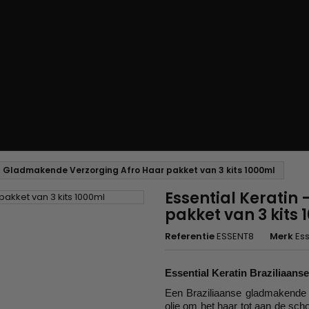
 - Gladmakende Verzorging Afro Haar pakket van 3 kits 1000ml
Essential Keratin
pakket van 3 kits
Referentie
ESSENT8
Merk
Ess
Essential Keratin Braziliaans
Een Braziliaanse gladmakende 
olie om het haar tot aan de sch