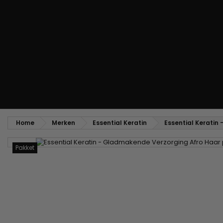
Styling kam
Kam voor het ontkrullen en touperen
Blower borstel
Weven en lonten
Braziliaanse weefwerken
Pruiken en haarstukken
Clip-on Extensies
Natuurlijke Pruiken
Lont verdelers
Synthetische Pruiken
Top Closures
Haarstukjes
Keratine extensions
Home
Merken
Essential Keratin
Essential Keratin
Pakket