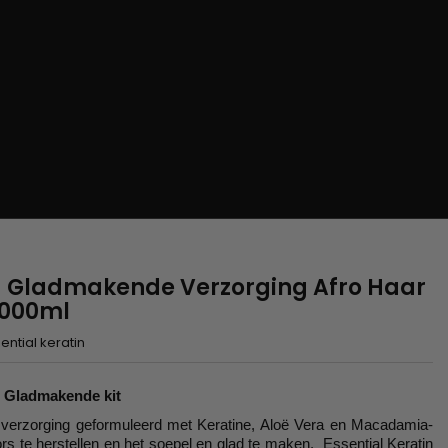
 - Gladmakende Verzorging Afro Haar
 1000ml
ential keratin
e Gladmakende kit
verzorging geformuleerd met Keratine, Aloë Vera en Macadamia-
ors te herstellen en het soepel en glad te maken. Essential Keratin