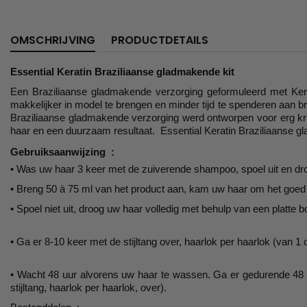
OMSCHRIJVING
PRODUCTDETAILS
Essential Keratin Braziliaanse gladmakende kit
Een Braziliaanse gladmakende verzorging geformuleerd met Ker
makkelijker in model te brengen en minder tijd te spenderen aan b
Braziliaanse gladmakende verzorging werd ontworpen voor erg krull
haar en een duurzaam resultaat. Essential Keratin Braziliaanse gla
Gebruiksaanwijzing :
• Was uw haar 3 keer met de zuiverende shampoo, spoel uit en dro
• Breng 50 à 75 ml van het product aan, kam uw haar om het goed te
• Spoel niet uit, droog uw haar volledig met behulp van een platte 
• Ga er 8-10 keer met de stijltang over, haarlok per haarlok (van 
• Wacht 48 uur alvorens uw haar te wassen. Ga er gedurende 48 uu
stijltang, haarlok per haarlok, over).