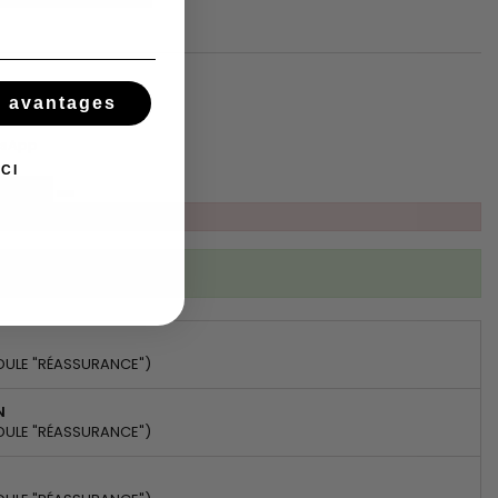
s avantages
tsApp
CI
ibed to this product
DULE "RÉASSURANCE")
N
DULE "RÉASSURANCE")