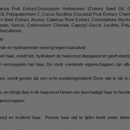
ea Fruit Extract,Gossypium Herbaceum (Cotton) Seed Oil, Glyc
l, Polyquaternium-7, Cocos Nucifera (Coconut) Fruit Extract, Chamo
m Bark Extract, Acorus Calamus Root Extract, Commiphora Myrrha R
ate, Sericin, Cetrimonium Chloride, Caprylyl Glycol, Lecithin, Pol
hiazolinone.
ei
ende en hydraterende werking tegen haaruitval
t haar, voedt het, hydrateert de haarvezel diepgaand en geeft elastici
en versoepelen het haar. De sterk voedende eigenschappen zijn af
wordt gezien als een echt wonderingrediënt! Deze olie is rijk in o
ur, en dringt diep in de haarvezel binnen om beschadigd haar te herst
igenschappen.
esd en krullend haar. Poreus haar dat te lijden heeft onder teke