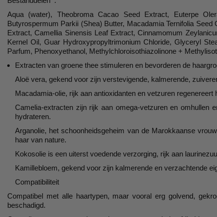
Bestanddelen :
Aqua (water), Theobroma Cacao Seed Extract, Euterpe Olerac
Butyrospermum Parkii (Shea) Butter, Macadamia Ternifolia Seed Oi
Extract, Camellia Sinensis Leaf Extract, Cinnamomum Zeylanicu
Kernel Oil, Guar Hydroxypropyltrimonium Chloride, Glyceryl Stear
Parfum, Phenoxyethanol, Methylchloroisothiazolinone + Methylisot
Extracten van groene thee stimuleren en bevorderen de haargro
Aloë vera, gekend voor zijn verstevigende, kalmerende, zuiver
Macadamia-olie, rijk aan antioxidanten en vetzuren regenereert he
Camelia-extracten zijn rijk aan omega-vetzuren en omhullen 
hydrateren.
Arganolie, het schoonheidsgeheim van de Marokkaanse vrouwen, 
haar van nature.
Kokosolie is een uiterst voedende verzorging, rijk aan laurinezu
Kamillebloem, gekend voor zijn kalmerende en verzachtende e
Compatibiliteit
Compatibel met alle haartypen, maar vooral erg golvend, gekro
beschadigd.