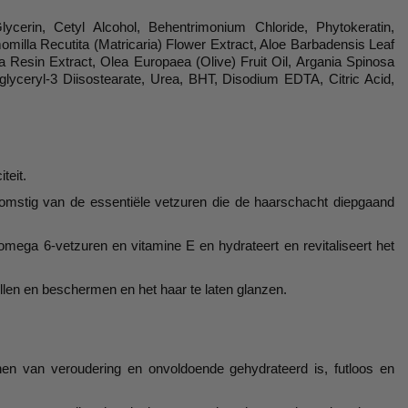
erin, Cetyl Alcohol, Behentrimonium Chloride, Phytokeratin,
milla Recutita (Matricaria) Flower Extract, Aloe Barbadensis Leaf
esin Extract, Olea Europaea (Olive) Fruit Oil, Argania Spinosa
yglyceryl-3 Diisostearate, Urea, BHT, Disodium EDTA, Citric Acid,
teit.
komstig van de essentiële vetzuren die de haarschacht diepgaand
mega 6-vetzuren en vitamine E en hydrateert en revitaliseert het
ellen en beschermen en het haar te laten glanzen.
nen van veroudering en onvoldoende gehydrateerd is, futloos en