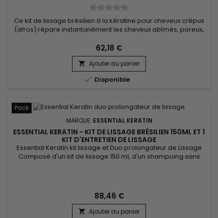
Ce kit de lissage brésilien à la kératine pour cheveux crépus
(afros) répare instantanément les cheveux abîmés, poreux,
hydrate en profondeur les cheveux secs, ternes et lutte
contre la casse. Essential Keratin lissage brésilien pour
62,18 €
cheveux crépus lisse jusqu’à 100 % les cheveux bouclés,
Ajouter au panier
crépus, élimine les frisottis et donne une finition brillante et...


Disponible
Pack
MARQUE:
ESSENTIAL KERATIN
ESSENTIAL KERATIN - KIT DE LISSAGE BRÉSILIEN 150ML ET 1
KIT D'ENTRETIEN DE LISSAGE
Essential Keratin kit lissage et Duo prolongateur de Lissage
Composé d'un kit de lissage 150 ml, d'un shampoing sans
sulfates sans sodium et d'un après-shampoing à la kératine
et aux protéines de soie.&nbsp; Le lissage brésilien pour
cheveux crépus et le duo prolongateur de lissage lisse les
cheveux, et amplifie l'effet de votre lissage brésilien,...
88,46 €
Ajouter au panier
