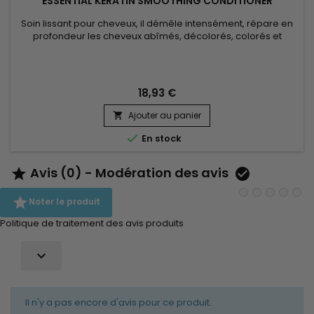
ESSENTIAL KERATIN SMOOTHING CONDITIONER
Soin lissant pour cheveux, il démêle intensément, répare en
profondeur les cheveux abîmés, décolorés, colorés et
secs.&nbsp; Sa formule avancée allie la puissance
réparatrice de la Kératine, qui renforce la structure capillaire
de l'intérieur, aux bienfaits hydratants des protéines de Soie,
qui lissent les cuticules pour une chevelure incroyablement...
18,93 €
Ajouter au panier


En stock
Avis (0) - Modération des avis



Noter le produit
Politique de traitement des avis produits

Il n'y a pas encore d'avis pour ce produit.