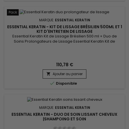
Pack
MARQUE:
ESSENTIAL KERATIN
ESSENTIAL KERATIN - KIT DE LISSAGE BRÉSILIEN 500ML ET 1
KIT D'ENTRETIEN DE LISSAGE
Essential Keratin Kit de Lissage Brésilien 500 ml + Duo de
Soins Prolongateurs de Lissage Essential Keratin Kit de
Lissage Brésilien 500 ml est proposé ici avec un Shampoing
sans sulfates et un Après-shampoing à la Kératine et aux
protéines de Soie.&nbsp; Ce duo de soins Essential Keratin
amplifie l'effet du lissage, protège et nourrit intensément les...
110,78 €
Ajouter au panier


Disponible
MARQUE:
ESSENTIAL KERATIN
ESSENTIAL KERATIN - DUO DE SOIN LISSANT CHEVEUX
|SHAMPOING ET SOIN