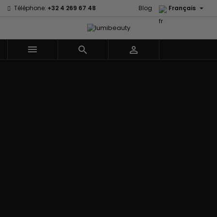

Téléphone:
+32 4 269 67 48
Blog
Français



Menu
Accueil
Marques
60 secondes
Civic Cream
Em2h
Creme Of
Affirm
Nature
Izzy Coiffe
Palmers
Alikay Naturals
Curls
Jessicurl
Premium
Agadir
CurlyWorld
Kee Mee Lissage
Keratin Caviar
Ambi Skin
Dark and
Coréen
PureScalp Hair
Care
Lovely
KeraCare
Spa
ApHogee
Design
Keraplex
Rafete Skin
As I Am
Essentials
Kinky Curly
Shea Moisture
Avlon Texture
DevaCurl
Lyscia lissage au
Shea Moisture -
Release
Dudu-Osun
Tanin
Kids
BaByliss Pro
Eco Styler
Makari de Suisse
Sibel
Biopeptides -
EM2H
Makari Bébé
Skin Light
EM2H
EM2H
Mielle Organics
Sunny Isle