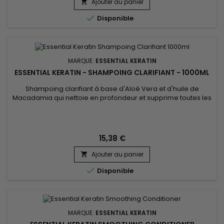
Ajouter au panier
Essential Keratin réduit le volume, contrôle les frisottis et...


Disponible
MARQUE:
ESSENTIAL KERATIN
ESSENTIAL KERATIN - SHAMPOING CLARIFIANT - 1000ML
Shampoing clarifiant à base d'Aloé Vera et d'huile de
Macadamia qui nettoie en profondeur et supprime toutes les
accumulations de résidus (laque, produits coiffant,
pollution...). Etape indispensable, Essential Keratin
Shampoing Clarifiant va détoxifier et ouvrir les écailles
(cuticules) de vos cheveux pour optimiser la pénétration de
15,38 €
la Kératine et...
Ajouter au panier


Disponible
MARQUE:
ESSENTIAL KERATIN