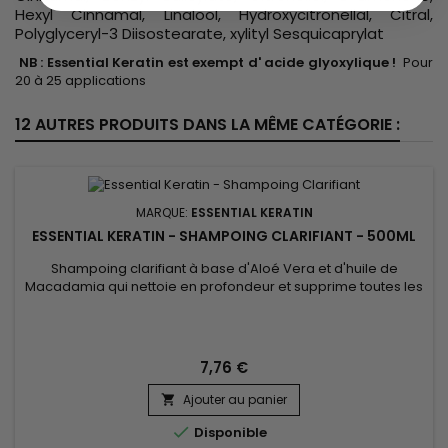
Hexyl Cinnamal, Linalool, Hydroxycitronellal, Citral,
Polyglyceryl-3 Diisostearate, xylityl Sesquicaprylat
NB : Essential Keratin est exempt d' acide glyoxylique !
Pour
20 à 25 applications
12 AUTRES PRODUITS DANS LA MÊME CATÉGORIE :
MARQUE:
ESSENTIAL KERATIN
ESSENTIAL KERATIN - SHAMPOING CLARIFIANT - 500ML
Shampoing clarifiant à base d'Aloé Vera et d'huile de
Macadamia qui nettoie en profondeur et supprime toutes les
accumulations de résidus (laque, produits coiffant,
pollution).&nbsp; Etape indispensable, Essential Keratin
Shampoing Clarifiant va détoxifier et ouvrir les écailles
(cuticules) de vos cheveux pour optimiser la pénétration de
7,76 €
la Kératine et...
Ajouter au panier


Disponible