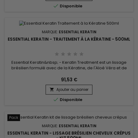

Disponible
MARQUE:
ESSENTIAL KERATIN
ESSENTIAL KERATIN - TRAITEMENT À LA KÉRATINE - 500ML
Essential Keratin&nbsp; - Keratin Treatment est un lissage
brésilien formulé avec de la Kératine, de l'Aloé Véra et de
l'huile de Macadamia pour réparer le cheveu jusqu’au
cortex, lui donner raideur, souplesse et brillance ! Conçu pour
91,53 €
des cheveux très bouclés, frisés, crépus, le lissage brésilien
Ajouter au panier
Essential Keratin réduit le volume, contrôle les...


Disponible
Pack
MARQUE:
ESSENTIAL KERATIN
ESSENTIAL KERATIN - LISSAGE BRÉSILIEN CHEVEUX CRÉPUS
- KIT 500ML