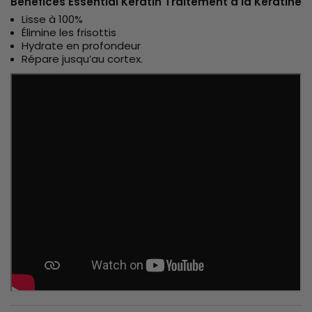
Bénéfices Essential Keratin Traitement à la Kératine
Lisse à 100%
Élimine les frisottis
Hydrate en profondeur
Répare jusqu’au cortex.