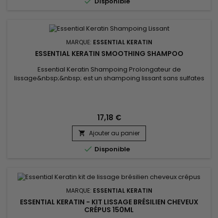

Disponible
MARQUE:
ESSENTIAL KERATIN
ESSENTIAL KERATIN SMOOTHING SHAMPOO
Essential Keratin Shampoing Prolongateur de
lissage&nbsp;&nbsp; est un shampoing lissant sans sulfates
qui lave en douceur et nourrit la chevelure.&nbsp; Cette
formule très douce enrichie en Kératine et protéines de Soie
revitalise, hydrate et démêle les cheveux. &nbsp;Essential
Keratin&nbsp; Shampoing Prolongateur de lissage laisse vos
17,18 €
cheveux...
Ajouter au panier


Disponible
MARQUE:
ESSENTIAL KERATIN
ESSENTIAL KERATIN - KIT LISSAGE BRÉSILIEN CHEVEUX
CRÉPUS 150ML