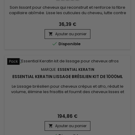
Soin lissant pour cheveux qui reconstruit et renforce la fibre
capillaire abîmée. Lisse les cuticules du cheveu, lutte contre
la casse des cheveux et les pointes fourchues.&nbsp;
Essential Keratin soin lissant répare et hydrate la structure
36,39 €
capillaire, préserve la qualité de la couleur et l'empêche de
Ajouter au panier
s'estomper ou de s'oxyder.&nbsp; Enrichi en huile de...


Disponible
Pack
MARQUE:
ESSENTIAL KERATIN
ESSENTIAL KERATIN LISSAGE BRÉSILIEN KIT DE 1000ML
Le Lissage brésilien pour cheveux crépus et afro, réduit le
volume, élimine les frisottis et fournit des cheveux lisses et
contrôlés jusqu'à 5 mois. Essential Keratin Lissage Brésilien
cheveux crépus est un soin hautement réparateur pour les
cheveux secs, dévitalisés, poreux. Enrichie en protéine, en
kératine, en Aloe Vera et huile de macadamia le...
194,86 €
Ajouter au panier
