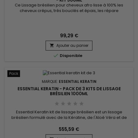
Ce Lissage brésilien pour cheveux afro lisse à 100% les
cheveux crépus, très bouclés et épais, les répare
instantanément, renforce la tige capillaire, stoppe la casse et
régénère les cheveux. Enrichi en protéines de Soie, phyto-
kératine et beurre de Karité, Essential Keratin Lissage
Brésilien cheveux crépus agit au cœur de la fibre capillaire
99,29 €
pour...
Ajouter au panier


Disponible
Pack
MARQUE:
ESSENTIAL KERATIN
ESSENTIAL KERATIN - PACK DE 3 KITS DE LISSAGE
BRÉSILIEN 1000ML
Essential Keratin kit de lissage brésilien est un lissage
brésilien formulé avec de la Kératine, de l'Aloé Véra et de
l'huile de Macadamia pour réparer le cheveu jusqu’au
cortex, donner souplesse et brillance.&nbsp; Conçu pour les
555,59 €
cheveux très bouclés, frisés, crépus, le lissage brésilien