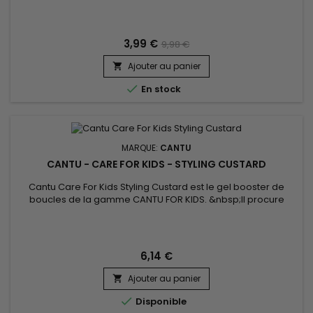
colorés.&nbsp; De plus, la technologie de protection de la
couleur des protéines de Quinoa améliore la rétention de la
couleur tandis que le beurre de Karité et l'huile de...
3,99 €
9,98 €
Ajouter au panier


En stock
MARQUE:
CANTU
CANTU - CARE FOR KIDS - STYLING CUSTARD
Cantu Care For Kids Styling Custard est le gel booster de
boucles de la gamme CANTU FOR KIDS. &nbsp;Il procure
également un bon maintien sur les chignons ou queues de
cheval. &nbsp;Formulé à partir de Karité, huile de noix de
Coco et Miel. Spécialement développé pour les cheveux
délicats des plus petits !&nbsp; Format 227g&nbsp;
6,14 €
Ajouter au panier


Disponible