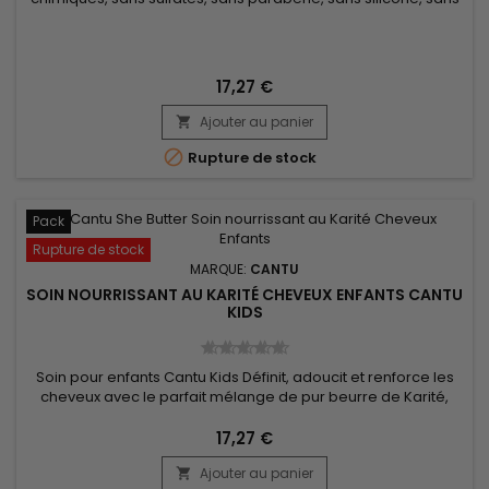
gluten, sans paraffine ni propylène. Ce trio de soins pour
enfants nourrit en profondeur. &nbsp;Les cheveux sont
transformés, ils retrouvent souplesse et douceur jusqu'aux
pointes. &nbsp;Ils redeviennent brillants et faciles à coiffer !
17,27 €
Ajouter au panier


Rupture de stock
Pack
Rupture de stock
MARQUE:
CANTU
SOIN NOURRISSANT AU KARITÉ CHEVEUX ENFANTS CANTU
KIDS
Soin pour enfants Cantu Kids Définit, adoucit et renforce les
cheveux avec le parfait mélange de pur beurre de Karité,
d'huile de Coco et de Miel formulée sans ingrédients
chimiques. Nourrit les cheveux fragiles,les boucles et les
17,27 €
vagues avec douceur. Sans huiles minérales, sans sulfates,
Ajouter au panier
sans parabène, sans silicones, sans gluten, sans paraffine
