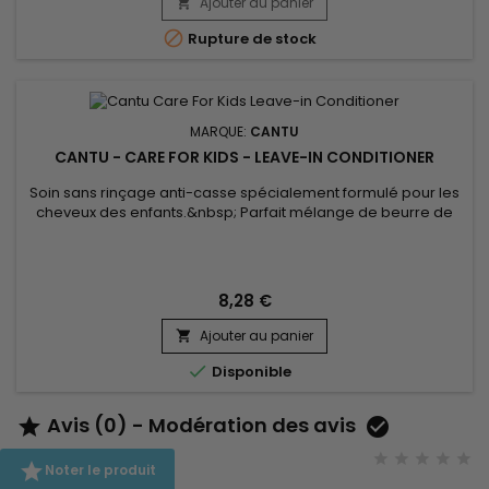
Ajouter au panier


Rupture de stock
MARQUE:
CANTU
CANTU - CARE FOR KIDS - LEAVE-IN CONDITIONER
Soin sans rinçage anti-casse spécialement formulé pour les
cheveux des enfants.&nbsp; Parfait mélange de beurre de
Karité, d'huile de Coco et de Miel, Cantu Care For Kids Leave-
in Conditioner démêle en douceur, hydrate, donne
maniabilité et souplesse aux cheveux.&nbsp; Ce soin anti-
casse de Cantu est sans sulfates, sans silicone ni huiles
8,28 €
minérales.
Ajouter au panier


Disponible
Avis (0) - Modération des avis



Noter le produit