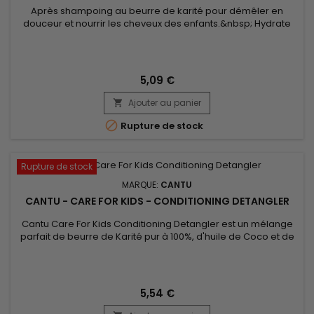
Après shampoing au beurre de karité pour démêler en
douceur et nourrir les cheveux des enfants.&nbsp; Hydrate
en profondeur grâce à son mélange le mélange parfait de
beurre de Karité pur à 100%, d'huile de noix de Coco et
Miel.&nbsp; Formulé sans ingrédients chimiques.
&nbsp;Nourrit les cheveux fragiles, boucles et vagues avec
5,09 €
douceur.&nbsp; Sans huile...
Ajouter au panier


Rupture de stock
Rupture de stock
MARQUE:
CANTU
CANTU - CARE FOR KIDS - CONDITIONING DETANGLER
Cantu Care For Kids Conditioning Detangler est un mélange
parfait de beurre de Karité pur à 100%, d'huile de Coco et de
Miel formulé sans ingrédients chimiques. &nbsp;Conçu pour
nourrir avec douceur les cheveux fragiles, les boucles et
ondulations. &nbsp;
5,54 €