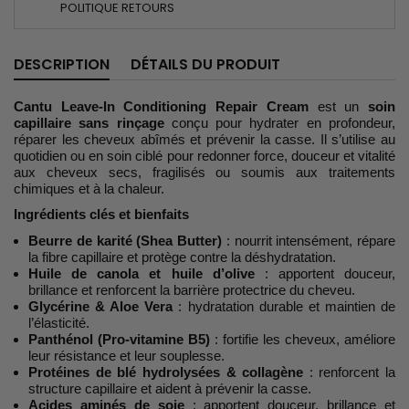
POLITIQUE RETOURS
DESCRIPTION
DÉTAILS DU PRODUIT
Cantu Leave-In Conditioning Repair Cream
est un
soin
capillaire sans rinçage
conçu pour hydrater en profondeur,
réparer les cheveux abîmés et prévenir la casse. Il s’utilise au
quotidien ou en soin ciblé pour redonner force, douceur et vitalité
aux cheveux secs, fragilisés ou soumis aux traitements
chimiques et à la chaleur.
Ingrédients clés et bienfaits
Beurre de karité (Shea Butter)
: nourrit intensément, répare
la fibre capillaire et protège contre la déshydratation.
Huile de canola et huile d’olive
: apportent douceur,
brillance et renforcent la barrière protectrice du cheveu.
Glycérine & Aloe Vera
: hydratation durable et maintien de
l’élasticité.
Panthénol (Pro-vitamine B5)
: fortifie les cheveux, améliore
leur résistance et leur souplesse.
Protéines de blé hydrolysées & collagène
: renforcent la
structure capillaire et aident à prévenir la casse.
Acides aminés de soie
: apportent douceur, brillance et