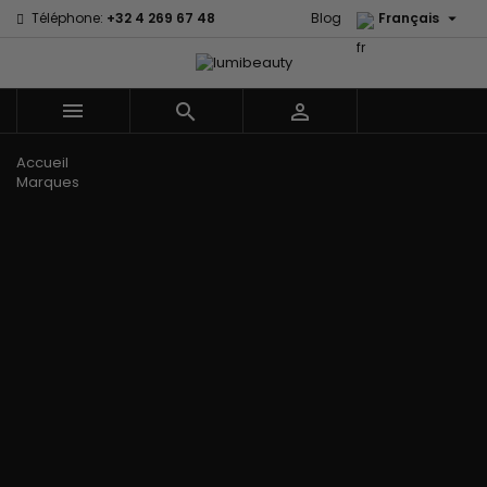

Téléphone:
+32 4 269 67 48
Blog
Français



Menu
Accueil
Marques
60 secondes
Civic Cream
Em2h
Creme Of
Affirm
Nature
Izzy Coiffe
Palmers
Alikay Naturals
Curls
Jessicurl
Premium
Agadir
CurlyWorld
Kee Mee Lissage
Keratin Caviar
Ambi Skin
Dark and
Coréen
PureScalp Hair
Care
Lovely
KeraCare
Spa
ApHogee
Design
Keraplex
Rafete Skin
As I Am
Essentials
Kinky Curly
Shea Moisture
Avlon Texture
DevaCurl
Lyscia lissage au
Shea Moisture -
Release
Dudu-Osun
Tanin
Kids
BaByliss Pro
Eco Styler
Makari de Suisse
Sibel
Biopeptides -
EM2H
Makari Bébé
Skin Light
EM2H
EM2H
Mielle Organics
Sunny Isle