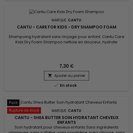
MARQUE:
CANTU
CANTU - CARE FOR KIDS - DRY SHAMPOO FOAM
Shampoing hydratant sans rinçage pour enfant. Cantu Care
Kids Dry Foam Shampoo nettoie en douceur, hydrate
intensément, facilite le démêlage, fortifie la fibre capillaire,
lutte contre les pellicules, apporte douceur et brillance tout
en réduisant l'apparition de noeuds et frisottis sans avoir à
rincer la chevelure. Formulé au vinaigre de cidre, d'huile...
7,30 €
Ajouter au panier


En stock
Pack
Rupture de stock
MARQUE:
CANTU
CANTU - SHEA BUTTER SOIN HYDRATANT CHEVEUX
ENFANTS
Soin hydratant pour cheveux enfants Sans ingrédients
chimiques, sans sulfates, sans parabène, sans silicone, sans