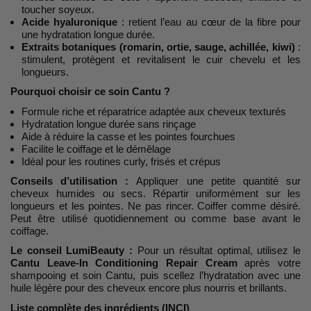
toucher soyeux.
Acide hyaluronique
: retient l’eau au cœur de la fibre pour
une hydratation longue durée.
Extraits botaniques (romarin, ortie, sauge, achillée, kiwi)
:
stimulent, protègent et revitalisent le cuir chevelu et les
longueurs.
Pourquoi choisir ce soin Cantu ?
Formule riche et réparatrice adaptée aux cheveux texturés
Hydratation longue durée sans rinçage
Aide à réduire la casse et les pointes fourchues
Facilite le coiffage et le démêlage
Idéal pour les routines curly, frisés et crépus
Conseils d’utilisation :
Appliquer une petite quantité sur
cheveux humides ou secs. Répartir uniformément sur les
longueurs et les pointes. Ne pas rincer. Coiffer comme désiré.
Peut être utilisé quotidiennement ou comme base avant le
coiffage.
Le conseil LumiBeauty :
Pour un résultat optimal, utilisez le
Cantu Leave-In Conditioning Repair Cream
après votre
shampooing et soin Cantu, puis scellez l’hydratation avec une
huile légère pour des cheveux encore plus nourris et brillants.
Liste complète des ingrédients (INCI)