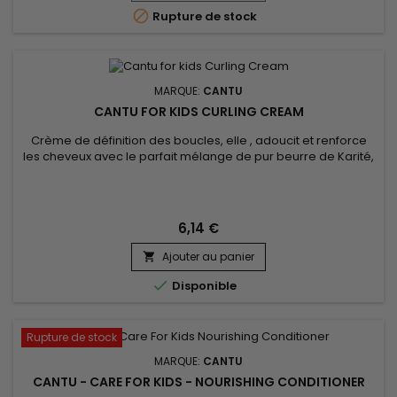
ou...

Rupture de stock
MARQUE:
CANTU
CANTU FOR KIDS CURLING CREAM
Crème de définition des boucles, elle , adoucit et renforce
les cheveux avec le parfait mélange de pur beurre de Karité,
d'huile de noix de Coco et de Miel.&nbsp; Formulée sans
ingrédients chimiques.&nbsp; Nourrit les cheveux fragiles,
boucles et vagues des enfants avec douceur.&nbsp;Sans
huile...
6,14 €
Ajouter au panier


Disponible
Rupture de stock
MARQUE:
CANTU
CANTU - CARE FOR KIDS - NOURISHING CONDITIONER