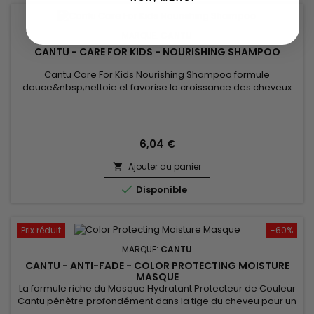
MARQUE:
CANTU
CANTU - CARE FOR KIDS - NOURISHING SHAMPOO
Cantu Care For Kids Nourishing Shampoo formule
douce&nbsp;nettoie et favorise la croissance des cheveux
en bonne santé avec le parfait mélange de&nbsp;beurre de
karité pur à 100%, l'huile de coco et de miel formulé sans
ingrédients chimiques. &nbsp;Nourrit les cheveux
fragiles,&nbsp;boucles et les vagues avec&nbsp;douceur.
6,04 €
&nbsp;Sans sulfates, sans...
Ajouter au panier


Disponible
Prix réduit
-60%
MARQUE:
CANTU
CANTU - ANTI-FADE - COLOR PROTECTING MOISTURE
MASQUE
La formule riche du Masque Hydratant Protecteur de Couleur
Cantu pénètre profondément dans la tige du cheveu pour un
traitement intense, répare, restaure et renforce les cheveux