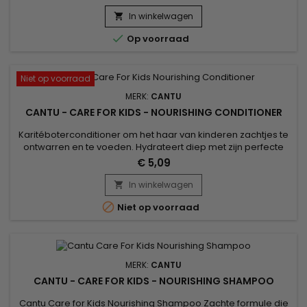
haarvezel, bestrijdt roos, voegt zachtheid en glans toe en
vermindert het ontstaan van knopen en kroes zonder het
In winkelwagen

haar te hoeven uitspoelen. De vochtinbrengende leave-in

Op voorraad
shampoo van Cantu Care...
Niet op voorraad
MERK:
CANTU
CANTU - CARE FOR KIDS - NOURISHING CONDITIONER
Karitéboterconditioner om het haar van kinderen zachtjes te
ontwarren en te voeden. Hydrateert diep met zijn perfecte
mix van 100% pure sheaboter, kokosolie en honing.
€ 5,09
Geformuleerd zonder chemische ingrediënten. Voedt
breekbaar haar, krullen en golven met zachtheid. Vrij van
In winkelwagen

minerale olie, sulfaten, parabenen, siliconen, gluten,

Niet op voorraad
paraffine of propyleen....
MERK:
CANTU
CANTU - CARE FOR KIDS - NOURISHING SHAMPOO
Cantu Care for Kids Nourishing Shampoo Zachte formule die