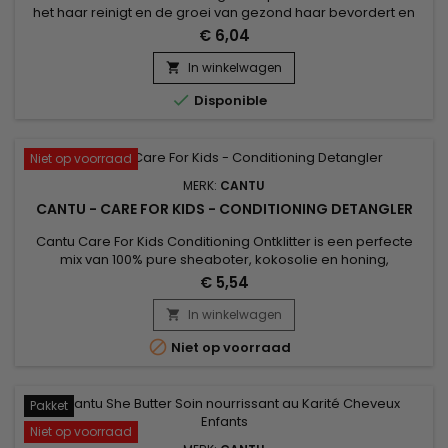
het haar reinigt en de groei van gezond haar bevordert en
die een perfecte mix van 100% pure karitéboter, kokosolie en
€ 6,04
honing bevat, zonder chemische producten. &nbsp;Voedt
breekbaar haar, krullen en golven in alle zachtheid. Zonder
In winkelwagen

sulfaten, parabenen, siliconen, ftalaten, gluten of paraffine.

Disponible
Niet op voorraad
MERK:
CANTU
CANTU - CARE FOR KIDS - CONDITIONING DETANGLER
Cantu Care For Kids Conditioning Ontklitter is een perfecte
mix van 100% pure sheaboter, kokosolie en honing,
geformuleerd zonder chemische ingrediënten.&nbsp;
€ 5,54
Ontworpen om breekbaar haar, krullen en golven zachtjes te
voeden. Hoe Cantu Care For Kids Conditioning Detangler te
In winkelwagen

gebruiken : Spray op droog haar, van aanzet tot punt. Stijl

Niet op voorraad
Ingrediënten :...
Pakket
Niet op voorraad