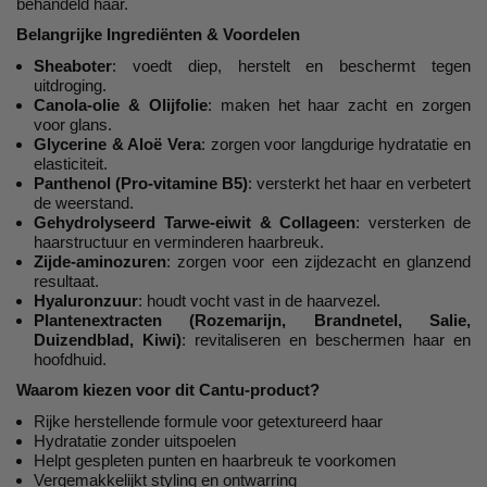
behandeld haar.
Belangrijke Ingrediënten & Voordelen
Sheaboter
: voedt diep, herstelt en beschermt tegen
uitdroging.
Canola-olie & Olijfolie
: maken het haar zacht en zorgen
voor glans.
Glycerine & Aloë Vera
: zorgen voor langdurige hydratatie en
elasticiteit.
Panthenol (Pro-vitamine B5)
: versterkt het haar en verbetert
de weerstand.
Gehydrolyseerd Tarwe-eiwit & Collageen
: versterken de
haarstructuur en verminderen haarbreuk.
Zijde-aminozuren
: zorgen voor een zijdezacht en glanzend
resultaat.
Hyaluronzuur
: houdt vocht vast in de haarvezel.
Plantenextracten (Rozemarijn, Brandnetel, Salie,
Duizendblad, Kiwi)
: revitaliseren en beschermen haar en
hoofdhuid.
Waarom kiezen voor dit Cantu-product?
Rijke herstellende formule voor getextureerd haar
Hydratatie zonder uitspoelen
Helpt gespleten punten en haarbreuk te voorkomen
Vergemakkelijkt styling en ontwarring