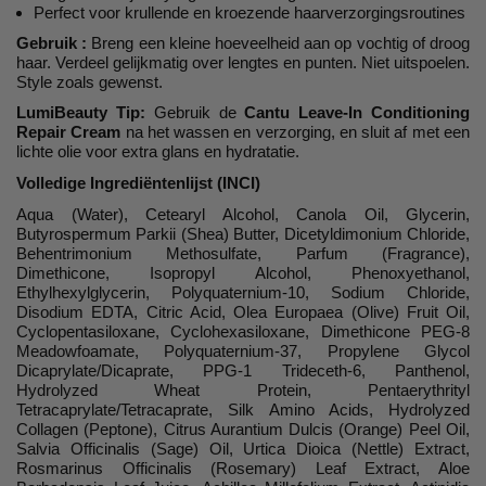
Perfect voor krullende en kroezende haarverzorgingsroutines
Gebruik :
Breng een kleine hoeveelheid aan op vochtig of droog
haar. Verdeel gelijkmatig over lengtes en punten. Niet uitspoelen.
Style zoals gewenst.
LumiBeauty Tip:
Gebruik de
Cantu Leave-In Conditioning
Repair Cream
na het wassen en verzorging, en sluit af met een
lichte olie voor extra glans en hydratatie.
Volledige Ingrediëntenlijst (INCI)
Aqua (Water), Cetearyl Alcohol, Canola Oil, Glycerin,
Butyrospermum Parkii (Shea) Butter, Dicetyldimonium Chloride,
Behentrimonium Methosulfate, Parfum (Fragrance),
Dimethicone, Isopropyl Alcohol, Phenoxyethanol,
Ethylhexylglycerin, Polyquaternium-10, Sodium Chloride,
Disodium EDTA, Citric Acid, Olea Europaea (Olive) Fruit Oil,
Cyclopentasiloxane, Cyclohexasiloxane, Dimethicone PEG-8
Meadowfoamate, Polyquaternium-37, Propylene Glycol
Dicaprylate/Dicaprate, PPG-1 Trideceth-6, Panthenol,
Hydrolyzed Wheat Protein, Pentaerythrityl
Tetracaprylate/Tetracaprate, Silk Amino Acids, Hydrolyzed
Collagen (Peptone), Citrus Aurantium Dulcis (Orange) Peel Oil,
Salvia Officinalis (Sage) Oil, Urtica Dioica (Nettle) Extract,
Rosmarinus Officinalis (Rosemary) Leaf Extract, Aloe