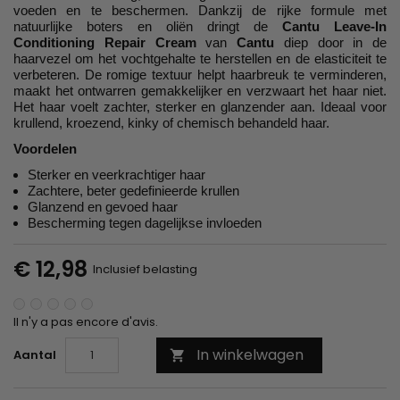
voeden en te beschermen. Dankzij de rijke formule met
natuurlijke boters en oliën dringt de
Cantu Leave-In
Conditioning Repair Cream
van
Cantu
diep door in de
haarvezel om het vochtgehalte te herstellen en de elasticiteit te
verbeteren. De romige textuur helpt haarbreuk te verminderen,
maakt het ontwarren gemakkelijker en verzwaart het haar niet.
Het haar voelt zachter, sterker en glanzender aan. Ideaal voor
krullend, kroezend, kinky of chemisch behandeld haar.
Voordelen
Sterker en veerkrachtiger haar
Zachtere, beter gedefinieerde krullen
Glanzend en gevoed haar
Bescherming tegen dagelijkse invloeden
€ 12,98
Inclusief belasting
Il n'y a pas encore d'avis.
In winkelwagen
Aantal
