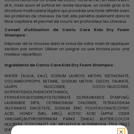
et K, mais aussi et surtout en acide laurique, un acide gras à la
structure moléculaire légère qui possède une forte affinité avec
les protéines de cheveux. De fait, elle pénètre aisément dans la
fibre capillaire et permet de nourrir en profondeur les cheveux.
Conseil d'utilisation de Cantu Care Kids Dry Foam
Shampoo :
Déposer de la mousse dans le creux de votre main et appliquer
section par section. Utiliser un peigne ou une brosse pour une
meilleur répartition.
Ingrédients de Cantu Care Kids Dry Foam Shampoo :
WATER (AQUA, EAU), SODIUM LAUROYL METHYL ISETHIONATE,
COCAMIDOPROPYL BETAINE, SODIUM METHYL OLEOYL TAURATE,
LAURYL GLUCOSIDE, COCO-GLUCOSIDE,
ISOPENTYLDIOL,PHENOXYETHANOL,
ETHYLHEXYLGLYCERIN,POLYSORBATE 20,FRAGRANCE (PARFUM),
LAURAMIDE DIPA, CETRIMONIUM CHLORIDE, TETRASODIUM
GLUTAMATE DIACETATE, SODIUM ZINC POLYITACONATE,CITRIC
ACID, HONEY (MEL, MIEL), ACETIC ACID (APPLE CIDER
VINEGAR),BUTYROSPERMUM PARKII (SHEA) BUTTER,COCOS
NUCIFERA (COCONUT) OIL, MELALEUCA ALTERNIFOLIA (TEA TREE)
LEAF OIL, SODIUM HYDROXIDE.