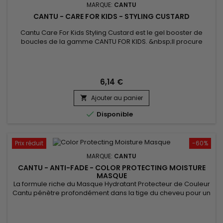
MARQUE:
CANTU
CANTU - CARE FOR KIDS - STYLING CUSTARD
Cantu Care For Kids Styling Custard est le gel booster de
boucles de la gamme CANTU FOR KIDS. &nbsp;Il procure
également un bon maintien sur les chignons ou queues de
cheval. &nbsp;Formulé à partir de Karité, huile de noix de
Coco et Miel. Spécialement développé pour les cheveux
délicats des plus petits !&nbsp; Format 227g&nbsp;
6,14 €
Ajouter au panier


Disponible
Prix réduit
-60%
MARQUE:
CANTU
CANTU - ANTI-FADE - COLOR PROTECTING MOISTURE
MASQUE
La formule riche du Masque Hydratant Protecteur de Couleur
Cantu pénètre profondément dans la tige du cheveu pour un
traitement intense, répare, restaure et renforce les cheveux
colorés.&nbsp; De plus, la technologie de protection de la
couleur des protéines de Quinoa améliore la rétention de la