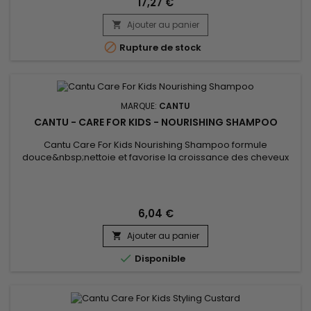
17,27 €
Ajouter au panier


Rupture de stock
MARQUE:
CANTU
CANTU - CARE FOR KIDS - NOURISHING SHAMPOO
Cantu Care For Kids Nourishing Shampoo formule
douce&nbsp;nettoie et favorise la croissance des cheveux
en bonne santé avec le parfait mélange de&nbsp;beurre de
karité pur à 100%, l'huile de coco et de miel formulé sans
ingrédients chimiques. &nbsp;Nourrit les cheveux
fragiles,&nbsp;boucles et les vagues avec&nbsp;douceur.
6,04 €
&nbsp;Sans sulfates, sans...
Ajouter au panier


Disponible