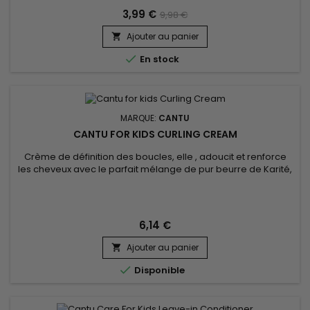
couleur tandis que le beurre de Karité et l'huile de...
3,99 €
9,98 €
Ajouter au panier


En stock
MARQUE:
CANTU
CANTU FOR KIDS CURLING CREAM
Crème de définition des boucles, elle , adoucit et renforce
les cheveux avec le parfait mélange de pur beurre de Karité,
d'huile de noix de Coco et de Miel.&nbsp; Formulée sans
ingrédients chimiques.&nbsp; Nourrit les cheveux fragiles,
boucles et vagues des enfants avec douceur.&nbsp;Sans
huile...
6,14 €
Ajouter au panier


Disponible