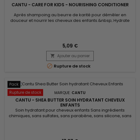
CANTU - CARE FOR KIDS - NOURISHING CONDITIONER
Après shampoing au beurre de karité pour démêler en
douceur et nourrir les cheveux des enfants.&nbsp; Hydrate
en profondeur grâce à son mélange le mélange parfait de
beurre de Karité pur à 100%, d'huile de noix de Coco et
Miel.&nbsp; Formulé sans ingrédients chimiques.
&nbsp;Nourrit les cheveux fragiles, boucles et vagues avec
5,09 €
douceur.&nbsp; Sans huile...
Ajouter au panier


Rupture de stock
Pack
Rupture de stock
MARQUE:
CANTU
CANTU - SHEA BUTTER SOIN HYDRATANT CHEVEUX
ENFANTS
Soin hydratant pour cheveux enfants Sans ingrédients
chimiques, sans sulfates, sans parabène, sans silicone, sans
gluten, sans paraffine ni propylène. Ce trio de soins pour
enfants nourrit en profondeur. &nbsp;Les cheveux sont
transformés, ils retrouvent souplesse et douceur jusqu'aux
pointes. &nbsp;Ils redeviennent brillants et faciles à coiffer !