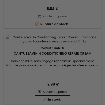
ondulations. &nbsp;
5,54 €
Ajouter au panier


Rupture de stock
MARQUE:
CANTU
CANTU LEAVE-IN CONDITIONING REPAIR CREAM
Soin capillaire sans rinçage réparateur, spécialement
formulé pour nourrir, renforcer et protéger les cheveux secs,
abîmés ou fragilisés. Enrichi en beurres et huiles végétales,
Cantu Leave-In Conditioning Repair Cream de la marque
Cantu pénètre la fibre capillaire pour restaurer l’hydratation
et améliorer la souplesse des cheveux dès la première...
12,98 €
Ajouter au panier


En stock