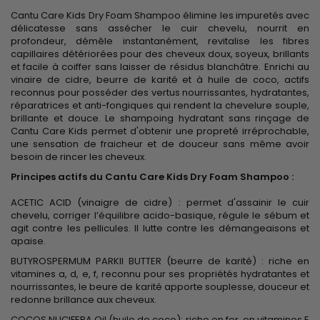
Cantu Care Kids Dry Foam Shampoo élimine les impuretés avec
délicatesse sans assécher le cuir chevelu, nourrit en
profondeur, démêle instantanément, revitalise les fibres
capillaires détériorées pour des cheveux doux, soyeux, brillants
et facile à coiffer sans laisser de résidus blanchâtre. Enrichi au
vinaire de cidre, beurre de karité et à huile de coco, actifs
reconnus pour posséder des vertus nourrissantes, hydratantes,
réparatrices et anti-fongiques qui rendent la chevelure souple,
brillante et douce. Le shampoing hydratant sans rinçage de
Cantu Care Kids permet d'obtenir une propreté irréprochable,
une sensation de fraicheur et de douceur sans même avoir
besoin de rincer les cheveux.
Principes actifs du Cantu Care Kids Dry Foam Shampoo :
ACETIC ACID (vinaigre de cidre) : permet d'assainir le cuir
chevelu, corriger l’équilibre acido-basique, régule le sébum et
agit contre les pellicules. Il lutte contre les démangeaisons et
apaise.
BUTYROSPERMUM PARKII BUTTER (beurre de karité) : riche en
vitamines a, d, e, f, reconnu pour ses propriétés hydratantes et
nourrissantes, le beure de karité apporte souplesse, douceur et
redonne brillance aux cheveux.
COCOS NUCIFERA Oil (huile de coco): riche en fer, en vitamines E