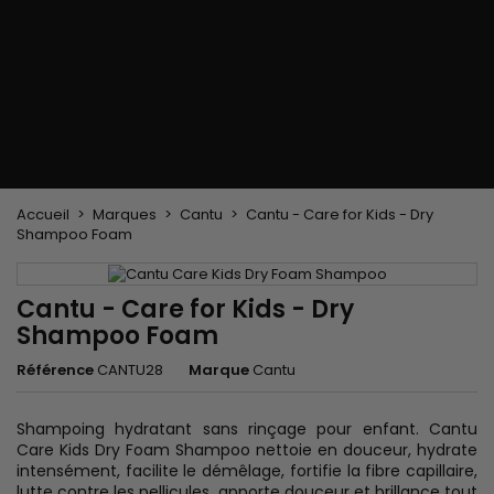
Brosse soufflante
Tissages et Extensions
Tissages brésiliens
Perruques et Postiches
Extensions à Clip
Perruques Naturelles
Pinces sépare-mèches
Perruques Synthétiques
Top Closures
Postiches
Extensions à la Kératine
Accueil
Marques
Cantu
Cantu - Care for Kids - Dry
Shampoo Foam
Cantu - Care for Kids - Dry
Shampoo Foam
Référence
CANTU28
Marque
Cantu
Shampoing hydratant sans rinçage pour enfant. Cantu
Care Kids Dry Foam Shampoo nettoie en douceur, hydrate
intensément, facilite le démêlage, fortifie la fibre capillaire,
lutte contre les pellicules, apporte douceur et brillance tout