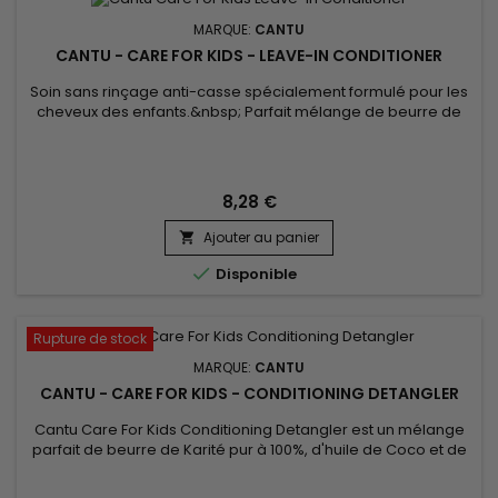
MARQUE:
CANTU
CANTU - CARE FOR KIDS - LEAVE-IN CONDITIONER
Soin sans rinçage anti-casse spécialement formulé pour les
cheveux des enfants.&nbsp; Parfait mélange de beurre de
Karité, d'huile de Coco et de Miel, Cantu Care For Kids Leave-
in Conditioner démêle en douceur, hydrate, donne
maniabilité et souplesse aux cheveux.&nbsp; Ce soin anti-
casse de Cantu est sans sulfates, sans silicone ni huiles
8,28 €
minérales.
Ajouter au panier


Disponible
Rupture de stock
MARQUE:
CANTU
CANTU - CARE FOR KIDS - CONDITIONING DETANGLER
Cantu Care For Kids Conditioning Detangler est un mélange
parfait de beurre de Karité pur à 100%, d'huile de Coco et de
Miel formulé sans ingrédients chimiques. &nbsp;Conçu pour
nourrir avec douceur les cheveux fragiles, les boucles et