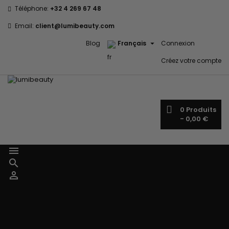
Téléphone:
+32 4 269 67 48
Email:
client@lumibeauty.com

Blog
Français
Connexion
Créez votre compte
0
Produits
-
0,00 €



Menu
Accueil
Marques
60 secondes
Civic Cream