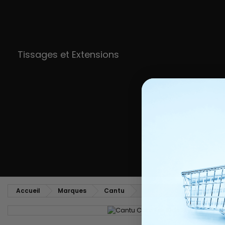
Tissages et Extensions
Accueil
Marques
Cantu
Cantu - Care For Kids - S