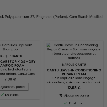
ol, Polyquaternium-37, Fragrance (Parfum), Corn Starch Modified,
MARQUE:
CANTU
CARE FOR KIDS - DRY
MARQUE:
CANTU
HAMPOO FOAM
ing hydratant sans
CANTU LEAVE-IN CONDITIONING
our enfant. Cantu Care
REPAIR CREAM
Foam Shampoo nettoie en
Soin capillaire sans rinçage
7,30 €
 hydrate intensément,
réparateur, spécialement formulé
démêlage, fortifie la fibre
pour nourrir, renforcer et protéger
Ajouter au panier
12,98 €
aire, lutte contre les
les cheveux secs, abîmés ou

En stock
es, apporte douceur et
fragilisés. Enrichi en beurres et
Ajouter au panier

nce tout en réduisant
huiles végétales, Cantu Leave-In

En stock
on de noeuds et frisottis
Conditioning Repair Cream de la