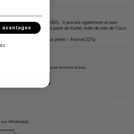
Cantu
ard
 de la gamme CANTU FOR KIDS. Il procure également un bon
s avantages
eues de cheval. Formulé à partir de Karité, huile de noix de Coco
s cheveux délicats des plus petits ! Format 227g
CI
Il n'y a pas encore d'avis.
Ajouter au panier
t
t sur WhatsApp