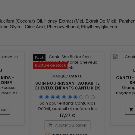
cifera (Coconut) Oil, Honey Extract (Mel, Extrait De Miel), Panthen
ene Glycol, Citric Acid, Phenoxyethanol, Ethylhexylglycerin
Pack
Rupture de stock
U
MARQUE:
CANTU
 KIDS -
CANTU - 
IONER
S
SOIN NOURRISSANT AU KARITÉ
ti-casse
Shampo
CHEVEUX ENFANTS CANTU KIDS
 pour les
rinçage p
.&nbsp;
Kids Dry 
Soin pour enfants Cantu Kids
eurre de
douceur,
Définit, adoucit et renforce les
et de Miel,
facilite le 
nier

cheveux avec le parfait mélange
Leave-in
capill
17,27 €
e
de pur beurre de Karité, d'huile de
 douceur,
pellicul
Coco et de Miel formulée sans
bilité et
Ajouter au panier
brilla

ingrédients chimiques. Nourrit les
.&nbsp; Ce
l'appariti