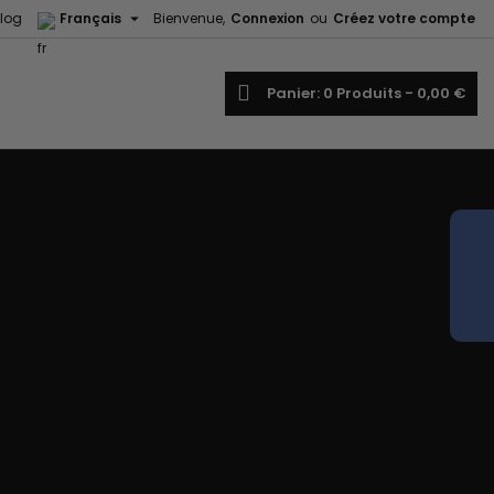

log
Français
Bienvenue,
Connexion
ou
Créez votre compte
echercher
Panier
0
Produits -
0,00 €