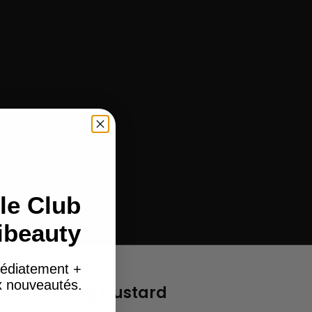
le Club
ibeauty
édiatement +
ux nouveautés.
ids - Styling Custard