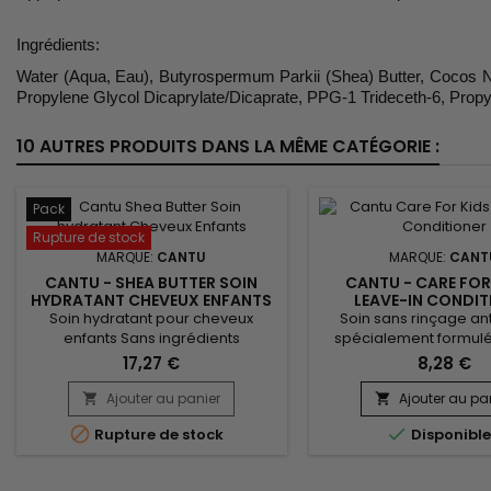
Ingrédients:
Water (Aqua, Eau), Butyrospermum Parkii (Shea) Butter, Cocos Nu
Propylene Glycol Dicaprylate/Dicaprate, PPG-1 Trideceth-6, Propyl
10 AUTRES PRODUITS DANS LA MÊME CATÉGORIE :
Pack
Rupture de stock
MARQUE:
CANTU
MARQUE:
CANT
CANTU - SHEA BUTTER SOIN
CANTU - CARE FOR
HYDRATANT CHEVEUX ENFANTS
LEAVE-IN CONDIT
Soin hydratant pour cheveux
Soin sans rinçage an
enfants Sans ingrédients
spécialement formulé
chimiques, sans sulfates, sans
cheveux des enfants
17,27 €
8,28 €
parabène, sans silicone, sans
Parfait mélange de b
gluten, sans paraffine ni
Karité, d'huile de Coco 
Ajouter au panier
Ajouter au pa


propylène. Ce trio de soins pour
Cantu Care For Kids 


Rupture de stock
Disponibl
enfants nourrit en profondeur.
Conditioner démêle en
&nbsp;Les cheveux sont
hydrate, donne mania
transformés, ils retrouvent
souplesse aux cheveux