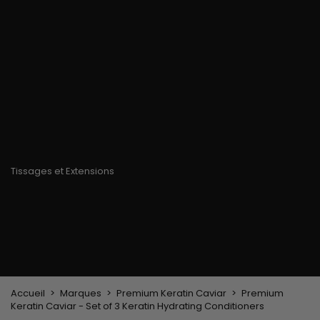
chaleur
Brosse de massage
Limes à ongles
Gants
cuir chevelu
Gants en paraffine
Pince, peigne lissant
Matériel de coiffage
Accessoires pour
Pinceau à
Casque et sèche-
Cheveux
coloration cheveux
cheveux
Bonnets & Foulards
Brosses & Peignes
Fers à lisser
Serre-tête et pinces
Brosse de brushing
Fers à boucler
cheveux
Brosse plate &
Epingles à cheveux
démêloir
Peigne coiffant
Peigne à défriser, à
crêper
Brosse soufflante
Tissages et Extensions
Tissages brésiliens
Perruques et Postiches
Extensions à Clip
Perruques Naturelles
Pinces sépare-mèches
Perruques Synthétiques
Top Closures
Postiches
Extensions à la Kératine
Accueil
Marques
Premium Keratin Caviar
Premium
Keratin Caviar - Set of 3 Keratin Hydrating Conditioners