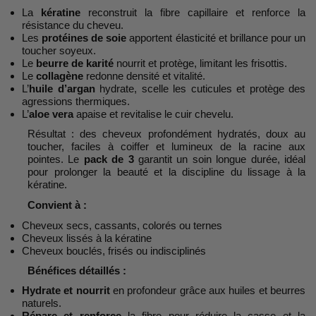
La
kératine
reconstruit la fibre capillaire et renforce la
résistance du cheveu.
Les
protéines de soie
apportent élasticité et brillance pour un
toucher soyeux.
Le
beurre de karité
nourrit et protège, limitant les frisottis.
Le
collagène
redonne densité et vitalité.
L’
huile d’argan
hydrate, scelle les cuticules et protège des
agressions thermiques.
L’
aloe vera
apaise et revitalise le cuir chevelu.
Résultat : des cheveux profondément hydratés, doux au
toucher, faciles à coiffer et lumineux de la racine aux
pointes. Le
pack de 3
garantit un soin longue durée, idéal
pour prolonger la beauté et la discipline du lissage à la
kératine.
Convient à :
Cheveux secs, cassants, colorés ou ternes
Cheveux lissés à la kératine
Cheveux bouclés, frisés ou indisciplinés
Bénéfices détaillés :
Hydrate et nourrit
en profondeur grâce aux huiles et beurres
naturels.
Répare et renforce
la fibre pour réduire la casse et la