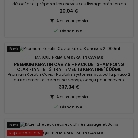
détoxifier et préparer les cheveux au lissage brésilien en
éliminant les impuretés et les résidus de produits tout en
20,04 €
offrant un nettoyage en profondeur. Le Premium Keratin
Caviar Activ Shampoo utilise une combinaison d'ingrédients
Ajouter au panier

naturels tels que l'extrait de cacao, l'huile de coton et l'extrait

Disponible
de...
Pack
MARQUE:
PREMIUM KERATIN CAVIAR
PREMIUM KERATIN CAVIAR - PACK DE 1 SHAMPOING
CLARIFIANT ET 2 TRAITEMENTS KÉRATINE 1000ML
Premium Keratin Caviar Revitaliz System&nbsp;est la phase 2
du traitement à la kératine.&nbsp; Conçu pour cheveux
abimés, secs, ce lissage brésilien convient aussi
337,34 €
parfaitement à tous les types de cheveux. Riche en Kératine,
il&nbsp;renforce, gaine et répare tous cheveux abîmés et
Ajouter au panier

affaiblis.&nbsp; Premium Keratin Caviar&nbsp;donne

Disponible
souplesse, brillance,...
Pack
Rupture de stock
MARQUE:
PREMIUM KERATIN CAVIAR