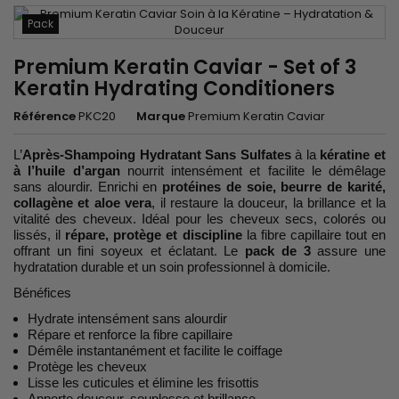
Pack
Premium Keratin Caviar - Set of 3
Keratin Hydrating Conditioners
Référence
PKC20
Marque
Premium Keratin Caviar
L’
Après-Shampoing Hydratant Sans Sulfates
à la
kératine et
à l’huile d’argan
nourrit intensément et facilite le démêlage
sans alourdir. Enrichi en
protéines de soie, beurre de karité,
collagène et aloe vera
, il restaure la douceur, la brillance et la
vitalité des cheveux. Idéal pour les cheveux secs, colorés ou
lissés, il
répare, protège et discipline
la fibre capillaire tout en
offrant un fini soyeux et éclatant. Le
pack de 3
assure une
hydratation durable et un soin professionnel à domicile.
Bénéfices
Hydrate intensément sans alourdir
Répare et renforce la fibre capillaire
Démêle instantanément et facilite le coiffage
Protège les cheveux
Lisse les cuticules et élimine les frisottis
Apporte douceur, souplesse et brillance