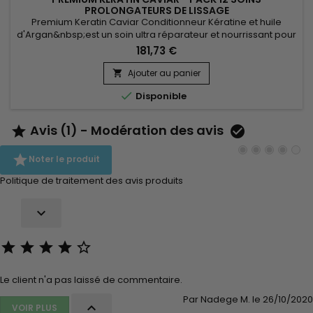
PROLONGATEURS DE LISSAGE
Premium Keratin Caviar Conditionneur Kératine et huile
d'Argan&nbsp;est un soin ultra réparateur et nourrissant pour
cheveux secs, abîmés.&nbsp; Soin restructurant nutritif à très
181,73 €
haute concentration conçu pour tous types de cheveux, il
apporte souplesse, brillance, hydratation.&nbsp; Premium
Ajouter au panier

Keratin Caviar conditionneur nourrit, gaine, lisse les...

Disponible
Avis (1) - Modération des avis



Noter le produit
Politique de traitement des avis produits






Le client n'a pas laissé de commentaire.
Par Nadege M. le 26/10/2020

VOIR PLUS