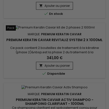
Keratin Caviar Soin Hydratant à la Kératine associe la Phyto-
Kératine, le Panthénol et l'Huile d'Argan pour restaurer la
Ajouter au panier

douceur, renforcer la fibre capillaire, faciliter le coiffage et

En stock
révéler...
Pack
MARQUE:
PREMIUM KERATIN CAVIAR
PREMIUM KERATIN CAVIAR REVITALIZ SYSTEM 2 X 1000ML
Ce pack contient 2 bouteilles de traitement à la kératine
(phase 2)&nbsp;est la phase 2 du traitement à la
kératine.&nbsp; Conçu pour les cheveux abîmés et secs, ce
341,00 €
lissage brésilien est aussi parfait pour les types de
cheveux.&nbsp; Riche en Kératine, il renforce, gaine et
Ajouter au panier

répare les cheveux abîmés et affaiblis. &nbsp;Premium

Disponible
Keratin Caviar donne...
MARQUE:
PREMIUM KERATIN CAVIAR
PREMIUM KERATIN CAVIAR ACTIV SHAMPOO -
SHAMPOING CLARIFIANT - 1000ML
Ce shampoing clarifiant est spécialement conçu pour