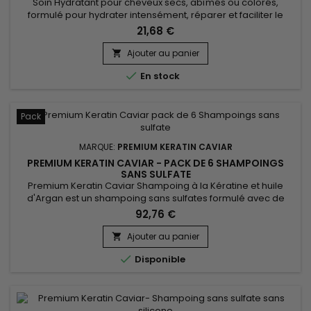
Soin Hydratant pour cheveux secs, abîmés ou colorés,
formulé pour hydrater intensément, réparer et faciliter le
démêlage. Enrichi en kératine, panthénol, collagène, huile
21,68 €
d’argan et protéine de soie, ce soin renforce la fibre
capillaire, protège contre la casse et lisse les longueurs. Le
Ajouter au panier

Soin Hydratant Premium Keratin Caviar reconstruit la

En stock
structure...
Pack
MARQUE:
PREMIUM KERATIN CAVIAR
PREMIUM KERATIN CAVIAR - PACK DE 6 SHAMPOINGS
SANS SULFATE
Premium Keratin Caviar Shampoing à la Kératine et huile
d'Argan est un shampoing sans sulfates formulé avec de
l'huile d'Argan, de la Kératine et des protéine de Soie.&nbsp;
92,76 €
Il est destiné à prolonger la vie et l'effet des lissages à la
kératine.&nbsp; Il renforce le cheveu, le nourrit, lui donne plus
Ajouter au panier

de brillance et de souplesse.&nbsp; Premium Keratin...

Disponible