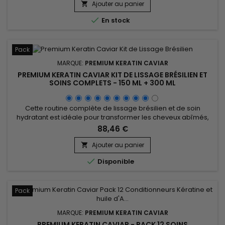
soie et beurre de karité, Premium Keratin Caviar Keratin &
Ajouter au panier

Argan Sulfate-Free Shampoo aide à hydrater,...

En stock
Pack
MARQUE:
PREMIUM KERATIN CAVIAR
PREMIUM KERATIN CAVIAR KIT DE LISSAGE BRÉSILIEN ET
SOINS COMPLETS - 150 ML + 300 ML
Cette routine complète de lissage brésilien et de soin
hydratant est idéale pour transformer les cheveux abîmés,
les lisser en profondeur et leur apporter une hydratation
88,46 €
durable. Le kit comprend l'Activ Shampoo pour un nettoyage
intense qui prépare les cheveux au lissage, suivi du Revitaliz
Ajouter au panier

System riche en kératine, cacao, huile de coco et camélia,...

Disponible
Pack
MARQUE:
PREMIUM KERATIN CAVIAR
PREMIUM KERATIN CAVIAR - PACK 12 SOINS