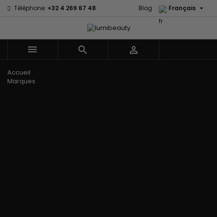

Téléphone:
+32 4 269 67 48
Blog
Français



Menu
Accueil
Marques
60 secondes
Civic Cream
Em2h
Creme Of
Affirm
Nature
Izzy Coiffe
Palmers
Alikay Naturals
Curls
Jessicurl
Premium
Agadir
CurlyWorld
Kee Mee Lissage
Keratin Caviar
Ambi Skin
Dark and
Coréen
PureScalp Hair
Care
Lovely
KeraCare
Spa
ApHogee
Design
Keraplex
Rafete Skin
As I Am
Essentials
Kinky Curly
Shea Moisture
Avlon Texture
DevaCurl
Lyscia lissage au
Shea Moisture -
Release
Dudu-Osun
Tanin
Kids
BaByliss Pro
Eco Styler
Makari de Suisse
Sibel
Biopeptides -
EM2H
Makari Bébé
Skin Light
EM2H
EM2H
Mielle Organics
Sunny Isle