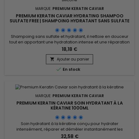
MARQUE:
PREMIUM KERATIN CAVIAR
PREMIUM KERATIN CAVIAR HYDRATING SHAMPOO
SULFATE FREE | SHAMPOING HYDRATANT SANS SULFATE
|300ML
Shampoing sans sulfate et hydratant, il nettoie en douceur
tout en apportant une hydratation intense et une réparation
en profondeur aux cheveux secs, abîmés ou fragilisés.
18,18 €
Formulé avec de la kératine, de la protéine de soie, du
panthénol, de l'huile d'argan et du beurre de karité, il
Ajouter au panier

renforce la fibre capillaire, réduit la casse et prévient les

En stock
pointes...
MARQUE:
PREMIUM KERATIN CAVIAR
PREMIUM KERATIN CAVIAR SOIN HYDRATANT À LA
KÉRATINE 1000ML
Soin hydratant à la kératine conçu pour hydrater
intensément, réparer et démêler instantanément les
cheveux secs, abîmés, colorés ou sensibilisés. Premium
32,58 €