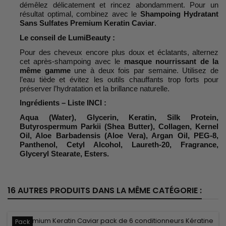
démêlez délicatement et rincez abondamment. Pour un
résultat optimal, combinez avec le
Shampoing Hydratant
Sans Sulfates Premium Keratin Caviar
.
Le conseil de LumiBeauty :
Pour des cheveux encore plus doux et éclatants, alternez
cet après-shampoing avec le
masque nourrissant de la
même gamme
une à deux fois par semaine. Utilisez de
l’eau tiède et évitez les outils chauffants trop forts pour
préserver l’hydratation et la brillance naturelle.
Ingrédients – Liste INCI :
Aqua (Water), Glycerin, Keratin, Silk Protein,
Butyrospermum Parkii (Shea Butter), Collagen, Kernel
Oil, Aloe Barbadensis (Aloe Vera), Argan Oil, PEG-8,
Panthenol, Cetyl Alcohol, Laureth-20, Fragrance,
Glyceryl Stearate, Esters.
16 AUTRES PRODUITS DANS LA MÊME CATÉGORIE :
Pack