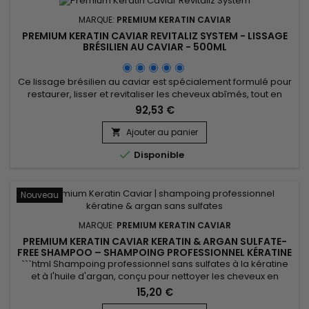
MARQUE:
PREMIUM KERATIN CAVIAR
PREMIUM KERATIN CAVIAR REVITALIZ SYSTEM - LISSAGE
BRÉSILIEN AU CAVIAR - 500ML
Ce lissage brésilien au caviar est spécialement formulé pour
restaurer, lisser et revitaliser les cheveux abîmés, tout en
renforçant la fibre capillaire. Premium Keratin Caviar Revitaliz
92,53 €
System convient parfaitement aux cheveux colorés ou
décolorés. Sa formule enrichie en ingrédients naturels tels
Ajouter au panier

que l'extrait de cacao&nbsp;et l'extrait de noix de coco...

Disponible
Nouveau
MARQUE:
PREMIUM KERATIN CAVIAR
PREMIUM KERATIN CAVIAR KERATIN & ARGAN SULFATE-
FREE SHAMPOO – SHAMPOING PROFESSIONNEL KÉRATINE
HUILE D'ARGAN SANS SULFATES–250ML
```html Shampoing professionnel sans sulfates à la kératine
et à l'huile d'argan, conçu pour nettoyer les cheveux en
douceur tout en préservant leur équilibre naturel. Enrichi en
15,20 €
kératine, huile d'argan, panthénol (vitamine B5), protéines de