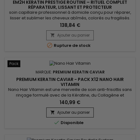
EM2H KERATIN PRESTIGE ROUTINE – RITUEL COMPLET
RÉPARATEUR, LISSANT ET PROTECTEUR
soin capillaire professionnel à domicile conçu pour réparer,
lisser et sublimer les cheveux abîmés, colorés ou fragilisés.
Ce kit complet comprend un shampoing clarifiant, un lissage
138,84 €
brésilien à la kératine, un masque Blind’Age capillaire, un
shampoing post-lissage et un conditionneur post-lissage.En
Ajouter au panier

cinq étapes, il nettoie, reconstruit et nourrit la...

Rupture de stock
Pack
MARQUE:
PREMIUM KERATIN CAVIAR
PREMIUM KERATIN CAVIAR - PACK X12 NANO HAIR
VITAMIN
Nano Hair Vitamin est une merveille de soin anti-frisottis sans
rinçage formulé avec de la Kératine, du Collagène et
protéine de Soie.&nbsp; Adapté à tous les types de cheveux,
140,99 €
Nano Hair Vitamin répare, nourrit et hydrate en profondeur
tous les cheveux abîmés, secs et poreux.&nbsp; Protecteur
Ajouter au panier

thermique non gras, Nano Hair Vitamin démêle en douceur,...

Disponible