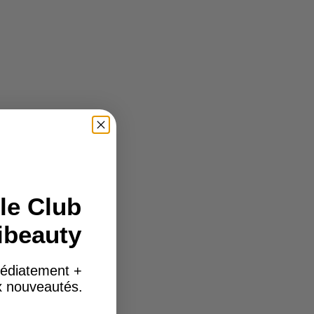
le Club
ibeauty
édiatement +
ux nouveautés.