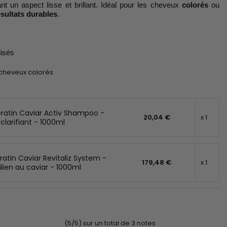
ant un aspect lisse et brillant. Idéal pour les cheveux
colorés
ou
ésultats durables
.
lisés
cheveux colorés
ratin Caviar Activ Shampoo -
20,04 €
x 1
larifiant - 1000ml
atin Caviar Revitaliz System -
179,48 €
x 1
ilien au caviar - 1000ml
(5/5) sur un total de 3 notes