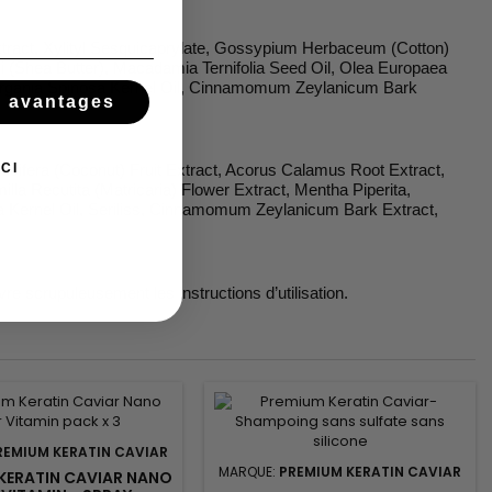
act, Xylityl Sesquicaprylate, Gossypium Herbaceum (Cotton)
i (Shea Butter), Macadamia Ternifolia Seed Oil, Olea Europaea
t, Argania Spinosa Kernel Oil, Cinnamomum Zeylanicum Bark
s avantages
CI
ifera (Coconut) Fruit Extract, Acorus Calamus Root Extract,
la Recutita (Matricaria) Flower Extract, Mentha Piperita,
a Kernel Oil, Seriliss, Cinnamomum Zeylanicum Bark Extract,
vre scrupuleusement les instructions d’utilisation.
REMIUM KERATIN CAVIAR
MARQUE:
PREMIUM KERATIN CAVIAR
KERATIN CAVIAR NANO