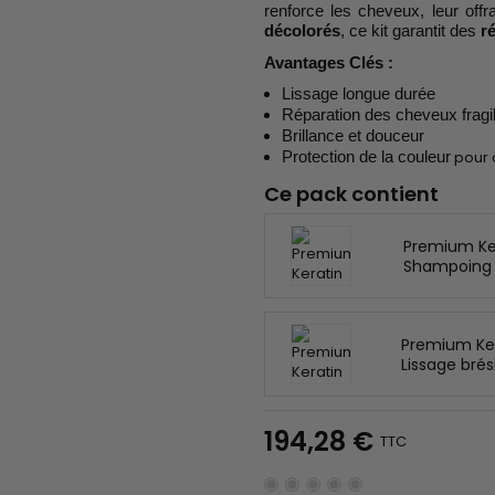
renforce les cheveux, leur offr
décolorés
, ce kit garantit des
r
Avantages Clés :
Lissage longue durée
Réparation des cheveux fragi
Brillance et douceur
Protection de la couleur
pour 
Ce pack contient
Premium Ke
Shampoing c
Premium Ker
Lissage brés
194,28 €
TTC