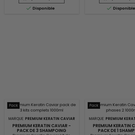
Premium Keratin Caviar Revitaliz
hydratation durable.


Disponible
Disponibl
System convient parfaitement aux
comprend l'Activ Sha
cheveux colorés ou décolorés. Sa
un nettoyage intense q
formule enrichie en ingrédients
les cheveux au lissage
naturels tels que l'extrait de
Revitaliz System riche e
cacao&nbsp;et l'extrait de noix de
cacao, huile de coco et 
coco...
Pack
Pack
MARQUE:
PREMIUM KERATIN CAVIAR
MARQUE:
PREMIUM KERAT
PREMIUM KERATIN CAVIAR -
PREMIUM KERATIN C
PACK DE 3 SHAMPOING
PACK DE 1 SHAM