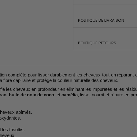
POLITIQUE DE LIVRAISON
POLITIQUE RETOURS
tion complète pour lisser durablement les cheveux tout en réparant e
la fibre capillaire et protège la couleur naturelle des cheveux.
ifie les cheveux en profondeur en éliminant les impuretés et les résidu
acao
,
huile de noix de coco
, et
camélia
, lisse, nourrit et répare en p
s cheveux abîmés.
ioxydantes.
les frisottis.
cheveux.