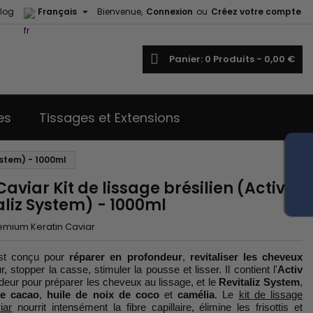

log
Français
Bienvenue,
Connexion
ou
Créez votre compte
echercher
Panier
0
Produits -
0,00 €
es
Tissages et Extensions
ystem) - 1000ml
viar Kit de lissage brésilien (Activ
liz System) - 1000ml
emium Keratin Caviar
t conçu pour
réparer en profondeur
,
revitaliser les cheveux
, stopper la casse, stimuler la pousse et lisser. Il contient l'
Activ
ndeur pour préparer les cheveux au lissage, et le
Revitaliz System
,
de cacao
,
huile de noix de coco
et
camélia
. Le
kit de lissage
iar
nourrit intensément la fibre capillaire, élimine les frisottis et