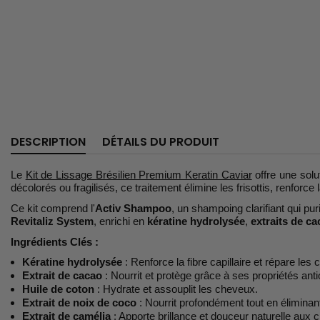
DESCRIPTION
DÉTAILS DU PRODUIT
Le
Kit de Lissage Brésilien Premium Keratin Caviar
offre une solu
décolorés ou fragilisés, ce traitement élimine les frisottis, renforce 
Ce kit comprend l'
Activ Shampoo
, un shampoing clarifiant qui pur
Revitaliz System
, enrichi en
kératine hydrolysée
,
extraits de c
Ingrédients Clés :
Kératine hydrolysée
: Renforce la fibre capillaire et répare le
Extrait de cacao
: Nourrit et protège grâce à ses propriétés ant
Huile de coton
: Hydrate et assouplit les cheveux.
Extrait de noix de coco
: Nourrit profondément tout en éliminant 
Extrait de camélia
: Apporte brillance et douceur naturelle aux 