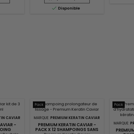
 Le kit
nettoie en profondeur et prépare
Premium

e
Disponible
mpoo pour
les cheveux pour un lissage
Shampoo u
ui prépare
optimal, ainsi que le Revitaliz
d'ingréd
, suivi du
System, une formule enrichie en
l'extrait 
n kératine,
kératine, extraits de cacao, huile
camélia,...
de noix de coco et camélia. Ce...
Pack
Pack
IN CAVIAR
MARQUE:
PREMIUM KERATIN CAVIAR
MARQUE:
P
AVIAR -
PREMIUM KERATIN CAVIAR -
POING
PACK X 12 SHAMPOINGS SANS
PREMIUM