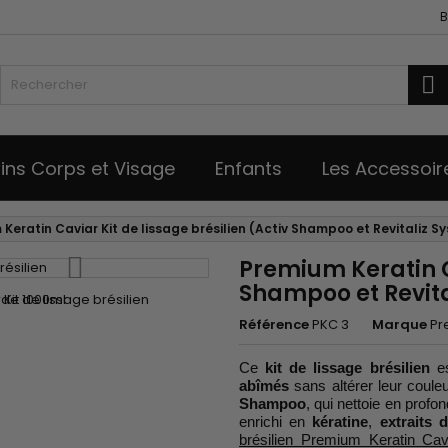
B
R
ins Corps et Visage
Enfants
Les Accessoir
Keratin Caviar Kit de lissage brésilien (Activ Shampoo et Revitaliz S
Premium Keratin Ca
Shampoo et Revita
Référence
PKC 3
Marque
Pr
Ce
kit de lissage brésilien
es
abîmés
sans altérer leur couleur
Shampoo
, qui nettoie en profo
enrichi en
kératine
,
extraits 
brésilien Premium Keratin Cav