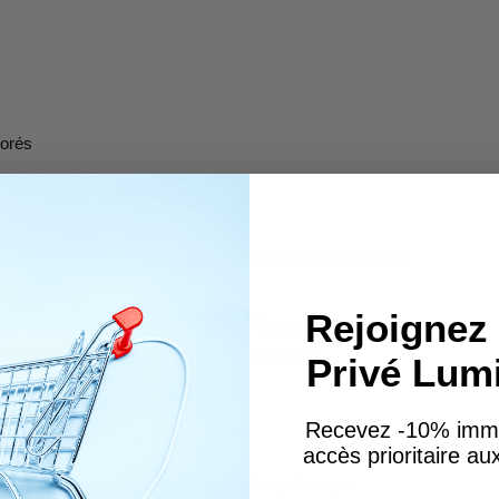
lorés
er les cheveux.
s, évitant les racines, et laissez poser 40 à 60 minutes.
Rejoignez 
 200°C pour cheveux colorés ou 230°C pour cheveux normaux.
ns sulfate pour prolonger l’effet du lissage.
Privé Lum
 résultats optimaux.
Recevez -10% imm
accès prioritaire a
un après-shampoing hydratant après chaque lavage.