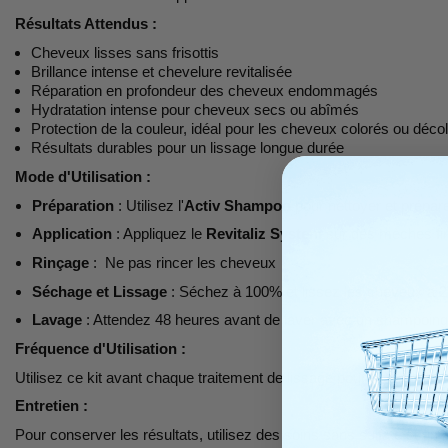
Résultats Attendus :
Cheveux lisses sans frisottis
Brillance intense et chevelure revitalisée
Réparation en profondeur des cheveux endommagés
Hydratation intense pour cheveux secs ou abîmés
Protection de la couleur, idéal pour les cheveux colorés ou déco
Résultats durables pour un lissage longue durée
Mode d'Utilisation :
Préparation
: Utilisez l'
Activ Shampoo
pour nettoyer et prépar
Application
: Appliquez le
Revitaliz System
sur des mèches fine
Rinçage
: Ne pas rincer les cheveux
Séchage et Lissage
: Séchez à 100% et lissez les cheveux à
Lavage
: Attendez 48 heures avant de laver avec un shampoing sa
Fréquence d'Utilisation :
Utilisez ce kit avant chaque traitement de lissage pour obtenir des
Entretien :
Pour conserver les résultats, utilisez des soins sans sulfate et 