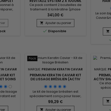
COMPLET
REVITALIZ SYSTEM 2 X 1000ML
HAIR
ANT ET
R
sionnel à
Ce pack contient 2 bouteilles de
R
THERM
réparer,
traitement à la kératine (phase
KÉR
Le soin b
s cheveux
2)&nbsp;est la phase 2 du
341,00 €
Caviar&n
ilisés. Ce
traitement à la kératine.&nbsp;
enrichi 
end un
Conçu pour les cheveux abîmés et
nier
Ajouter au panier

hydrolysé
un lissage
secs, ce lissage brésilien est aussi

ock
Disponible
jojoba
, un masque
parfait pour les types de

protège le
n shampoing
cheveux.&nbsp; Riche en Kératine,
tout en 
ditionneur
il renforce, gaine et répare les
nourrissa
tapes, il
cheveux abîmés et affaiblis.
pour les
urrit la...
&nbsp;Premium Keratin Caviar
chaleu
donne...
chimiq
Pack
pro
IN CAVIAR
MARQUE:
PREMIUM KERATIN CAVIAR
MARQUE:
P
VIAR KIT
PREMIUM KERATIN CAVIAR KIT
PREMI
 ET SOINS
DE LISSAGE BRÉSILIEN (ACTIV
ACTIV S
+ 300 ML
SHAMPOO ET REVITALIZ
CLAR
Ce sham
SYSTEM) - 500ML
spéci
 de lissage
Le kit de lissage brésilien est
détoxifier
dratant est
spécialement conçu pour lisser,
au lissag
rmer les
réparer et revitaliser les cheveux
les impu
99,29 €

isser en
abîmés. Ce traitement complet
produi
porter une
comprend l'Activ Shampoo, qui
nier
Ajouter au panier
nettoya
