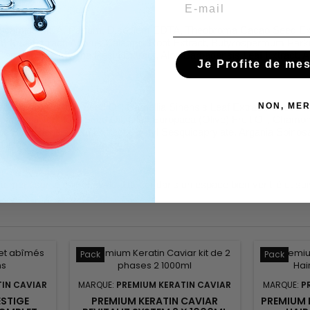
Email
 Cocamide MEA, Parfum, Disodium EDTA, Theobroma Cacao Seed Extr
t) Fruit Extract, Acorus Calamus Root Extract, Butyrospermum Parki
act, Commiphora Myrrha Resin Extract, Aloe Barbadensis Leaf Extrac
Je Profite de me
stearate.
NON, MER
ceum (Cotton) Seed Oil, Camellia Sinensis Leaf Extract, Cocos Nuc
adamia Ternifolia Seed Oil, Olea Europaea (Olive) Fruit Oil, Chamomil
e Barbadensis Leaf Extract, Xylityl Sesquicaprylate, Argania Spinos
e, Disodium EDTA.
tement sur le cuir chevelu. Utiliser dans un espace bien ventilé et sui
Pack
Pack
IN CAVIAR
MARQUE:
PREMIUM KERATIN CAVIAR
MARQUE:
P
ESTIGE
PREMIUM KERATIN CAVIAR
PREMIUM 