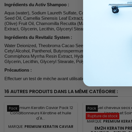
Ingrédients du Activ Shampoo :
Aqua (water), Sodium Laureth Sulfate, Cocamidopropyl Betaine,
Seed Oil, Camellia Sinensis Leaf Extract, Cocos Nucifera (Coconu
(Olive) Fruit Oil, Chamomilla Recutita (Matricaria) Flower Extr
Extract, Glycerin, Lecithin, Glyceryl Stearate, Polyglyceryl-3 Diiso
Ingrédients du Revitaliz System :
Water Deionized, Theobroma Cacao Seed Extract, Gossypium Herba
Cetyl Alcohol, Panthenol, Butyrospermum Parkii (Shea Butter), Mac
Commiphora Myrrha Resin Extract, Hydrolyzed Caviar Extract, Alo
Glycerin, Lecithin, Glyceryl Stearate, Polyglyceryl-3 Diisostearat
Précautions :
Effectuer un test de mèche avant utilisation. Ne pas appliquer direc
16 AUTRES PRODUITS DANS LA MÊME CATÉGORIE :
Pack
Pack
Rupture de stock
MARQUE:
PREMIUM KERAT
MARQUE:
PREMIUM KERATIN CAVIAR
EM2H KERATIN PR