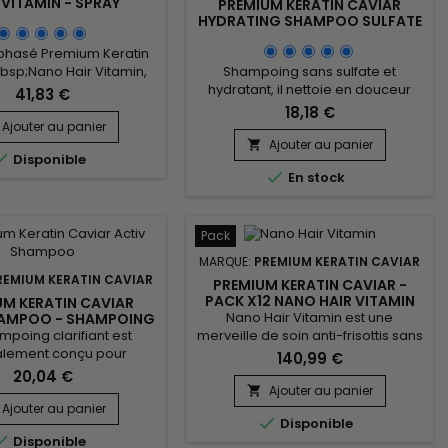
 VITAMIN - SPRAY
PREMIUM KERATIN CAVIAR
ÉPARATEUR ET
HYDRATING SHAMPOO SULFATE
OPROTECTEUR À LA
FREE | SHAMPOING HYDRATANT
ATINE PACK DE 3
SANS SULFATE |300ML
iphasé Premium Keratin
bsp;Nano Hair Vitamin,
Shampoing sans sulfate et
en kératine, collagène
hydratant, il nettoie en douceur
41,83 €
, D-Panthenol, huile de
tout en apportant une hydratation
18,18 €
 et protéine de soie,
intense et une réparation en
Ajouter au panier
s cheveux de la chaleur
profondeur aux cheveux secs,
Ajouter au panier


Disponible
les réparant et en les
abîmés ou fragilisés. Formulé avec

En stock
nt en profondeur. Idéal
de la kératine, de la protéine de
 cheveux abîmés par la
soie, du panthénol, de l'huile
r ou les traitements
d'argan et du beurre de karité, il
ues, ce soin thermo-
renforce la fibre capillaire, réduit la
Pack
tecteur lisse la...
casse et prévient les pointes...
MARQUE:
PREMIUM KERATIN CAVIAR
REMIUM KERATIN CAVIAR
PREMIUM KERATIN CAVIAR -
PACK X12 NANO HAIR VITAMIN
UM KERATIN CAVIAR
Nano Hair Vitamin est une
HAMPOO - SHAMPOING
IFIANT - 1000ML
poing clarifiant est
merveille de soin anti-frisottis sans
alement conçu pour
rinçage formulé avec de la
140,99 €
 et préparer les cheveux
Kératine, du Collagène et protéine
20,04 €
e brésilien en éliminant
de Soie.&nbsp; Adapté à tous les
Ajouter au panier

retés et les résidus de
types de cheveux, Nano Hair
Ajouter au panier

Disponible
ts tout en offrant un
Vitamin répare, nourrit et hydrate

Disponible
ge en profondeur. Le
en profondeur tous les cheveux