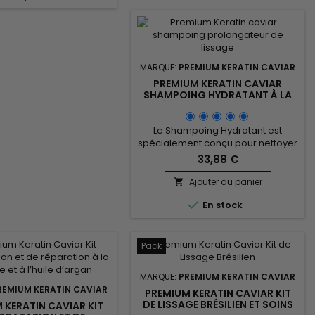
 Keratin Caviar Activ
abîmés, secs et poreux.&nbsp;
tilise une combinaison
Protecteur thermique non gras,
ients naturels tels que
Nano Hair Vitamin démêle en
de cacao, l'huile de coton
douceur,...
et l'extrait de...
MARQUE:
PREMIUM KERATIN CAVIAR
PREMIUM KERATIN CAVIAR
SHAMPOING HYDRATANT À LA
KÉRATINE SANS SULFATE -
1000ML
Le Shampoing Hydratant est
spécialement conçu pour nettoyer
en profondeur et hydrater
33,88 €
intensément les cheveux secs,
abîmés ou fragilisés. Enrichi en
Ajouter au panier

kératine hydrolysée et en protéine

En stock
de soie, il répare la fibre capillaire,
renforce la structure des cheveux
et aide à prévenir les pointes
fourchues. Premium Keratin Caviar
Pack
Shampoing hydratant à la
kératine...
MARQUE:
PREMIUM KERATIN CAVIAR
REMIUM KERATIN CAVIAR
PREMIUM KERATIN CAVIAR KIT
DE LISSAGE BRÉSILIEN ET SOINS
 KERATIN CAVIAR KIT