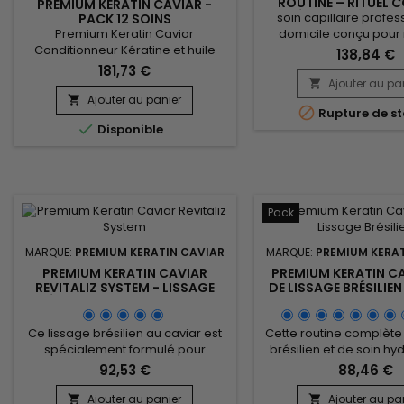
ROUTINE – RITUEL 
PREMIUM KERATIN CAVIAR -
RÉPARATEUR, LISS
soin capillaire profes
PACK 12 SOINS
PROTECTEU
PROLONGATEURS DE LISSAGE
Premium Keratin Caviar
domicile conçu pour 
Conditionneur Kératine et huile
lisser et sublimer le
138,84 €
d'Argan&nbsp;est un soin ultra
abîmés, colorés ou frag
181,73 €
réparateur et nourrissant pour
kit complet compr
Ajouter au pa

cheveux secs, abîmés.&nbsp; Soin
shampoing clarifiant, 
Ajouter au panier


Rupture de st
restructurant nutritif à très haute
brésilien à la kératine

Disponible
concentration conçu pour tous
Blind’Age capillaire, u
types de cheveux, il apporte
post-lissage et un con
souplesse, brillance,
post-lissage.En cinq é
hydratation.&nbsp; Premium
nettoie, reconstruit et no
Keratin Caviar conditionneur
nourrit, gaine, lisse les...
Pack
MARQUE:
PREMIUM KERATIN CAVIAR
MARQUE:
PREMIUM KERAT
PREMIUM KERATIN CAVIAR
PREMIUM KERATIN CA
REVITALIZ SYSTEM - LISSAGE
DE LISSAGE BRÉSILIEN
BRÉSILIEN AU CAVIAR - 500ML
COMPLETS - 150 ML 
Ce lissage brésilien au caviar est
Cette routine complète
spécialement formulé pour
brésilien et de soin hy
restaurer, lisser et revitaliser les
idéale pour transfo
92,53 €
88,46 €
cheveux abîmés, tout en
cheveux abîmés, les l
renforçant la fibre capillaire.
profondeur et leur ap
Ajouter au panier
Ajouter au pa

