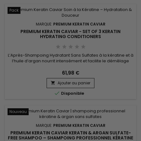
Pack
MARQUE:
PREMIUM KERATIN CAVIAR
PREMIUM KERATIN CAVIAR - SET OF 3 KERATIN
HYDRATING CONDITIONERS
L’Après-Shampoing Hydratant Sans Sulfates à la kératine et à
l’huile d’argan nourrit intensément et facilite le démêlage
sans alourdir. Enrichi en protéines de soie, beurre de karité,
collagène et aloe vera, il restaure la douceur, la brillance et
61,98 €
la vitalité des cheveux. Idéal pour les cheveux secs, colorés
Ajouter au panier
ou lissés, il répare, protège et discipline la...


Disponible
Nouveau
MARQUE:
PREMIUM KERATIN CAVIAR
PREMIUM KERATIN CAVIAR KERATIN & ARGAN SULFATE-
FREE SHAMPOO – SHAMPOING PROFESSIONNEL KÉRATINE