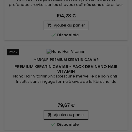
profondeur, revitaliser les cheveux abîmés sans altérer leur
couleur, stopper la casse, stimuler la pousse et lisser. Il
contient l'Activ Shampoo, qui nettoie en profondeur pour
194,28 €
préparer les cheveux au lissage, et le Revitaliz System,
Ajouter au panier
enrichi en kératine, extraits de cacao, huile de noix de coco

et...

Disponible
Pack
MARQUE:
PREMIUM KERATIN CAVIAR
PREMIUM KERATIN CAVIAR - PACK DE 6 NANO HAIR
VITAMIN
Nano Hair Vitamin&nbsp;est une merveille de soin anti-
frisottis sans rinçage formulé avec de la Kératine, du
Collagène et protéine de Soie.&nbsp; Adapté à tous les
types de cheveux, Nano Hair Vitamin répare, nourrit et
hydrate en profondeur tous les cheveux abîmés, secs et
poreux.&nbsp; Protecteur thermique non gras, Nano Hair
79,67 €
Vitamin démêle en douceur,...
Ajouter au panier


Disponible