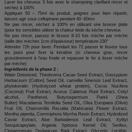
Laver les cheveux 3 fois avec le shampoing clarifiant rincer et
séchez à 100%
Appliquer 50 – 75ml du produit, peignez pour bien répartir,
laissez agir sous cellophane pendant 40 -60mn
Ne pas rincer, séchez à 100% en utilisant une brosse plate
(pour les sensibles utiliser la chaleur tiède du sèche cheveux
Ne pas rincer, passez le lisseur 8-10 fois mèche par mèche
(taille des mèches 1cm d’épaisseur) température 230°
Attendre 72h pour laver. Pendant les 72 passer le lisseur tous
les jours pour fixer la kératine (si cheveux gras, rincer
grossièrement à l’eau froide et repasser le fer à lisser mèche
par mèche)
Ingrédients de la phase 2 :
Water Deionized, Theobroma Cacao Seed Extract, Gossypium
Herbaceum (Cotton) Seed Oil, camellia Sinensis Leaf Extract,
phytokeratin (Hydrolyzed wheat protein), Cocos Nucifera
(Coconut) Fruit Extract, Acorus Calamus Root Extract, Cetyl
alcohol, Panthenol, Butyrospermum Parkii (Shea
Butter) Macadamia Ternifolia Seed Oil,, Olea Europaea (Olive)
Fruit Oil, Chamomilla Recutita (Matricaria) Flower Extract,
Mentha piperita, Commiphora Myrrha Resin Extract, Hydrolized
Caviar Extract, Aloe Barbadensis Leaf Extract, Xylityl
Sesquicaprylate, Argania Spinosa Kernel Oil, Seriliss,
Cinnamomum Zeylanicum Bark Extract, Glycerin, Lecithin,