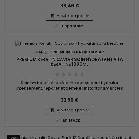
durable. Le kit comprend l'Activ Shampoo pour un nettoyage
88,46 €
intense qui prépare les cheveux au lissage, suivi du Revitaliz
Ajouter au panier
System riche en kératine, cacao, huile de coco et camélia,...


Disponible
MARQUE:
PREMIUM KERATIN CAVIAR
PREMIUM KERATIN CAVIAR SOIN HYDRATANT À LA
KÉRATINE 1000ML
Soin hydratant à la kératine conçu pour hydrater
intensément, réparer et démêler instantanément les
cheveux secs, abîmés, colorés ou sensibilisés. Premium
Keratin Caviar Soin Hydratant à la Kératine associe la Phyto-
32,58 €
Kératine, le Panthénol et l'Huile d'Argan pour restaurer la
Ajouter au panier
douceur, renforcer la fibre capillaire, faciliter le coiffage et

révéler...

En stock
Pack