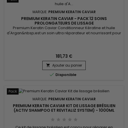
MARQUE:
PREMIUM KERATIN CAVIAR
PREMIUM KERATIN CAVIAR - PACK 12 SOINS
PROLONGATEURS DE LISSAGE
Premium Keratin Caviar Conditionneur Kératine et huile
d'Argan&nbsp;est un soin ultra réparateur et nourrissant pour
cheveux secs, abîmés.&nbsp; Soin restructurant nutritif à très
haute concentration conçu pour tous types de cheveux, il
apporte souplesse, brillance, hydratation.&nbsp; Premium
Keratin Caviar conditionneur nourrit, gaine, lisse les...
181,73 €
Ajouter au panier


Disponible
Pack
MARQUE:
PREMIUM KERATIN CAVIAR
PREMIUM KERATIN CAVIAR KIT DE LISSAGE BRÉSILIEN
(ACTIV SHAMPOO ET REVITALIZ SYSTEM) - 1000ML
Ce kit de lissage brésilien est conçu pour réparer en