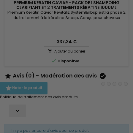
PREMIUM KERATIN CAVIAR - PACK DE 1 SHAMPOING
CLARIFIANT ET 2 TRAITEMENTS KÉRATINE 1000ML
Premium Keratin Caviar Revitaliz System&nbsp;est la phase 2
du traitement à la kératine.&nbsp; Conçu pour cheveux
abimés, secs, ce lissage brésilien convient aussi
parfaitement à tous les types de cheveux. Riche en Kératine,
il&nbsp;renforce, gaine et répare tous cheveux abîmés et
affaiblis.&nbsp; Premium Keratin Caviar&nbsp;donne
337,34 €
souplesse, brillance,...
Ajouter au panier


Disponible
Avis (0) - Modération des avis



Noter le produit
Politique de traitement des avis produits

Il n'y a pas encore d'avis pour ce produit.