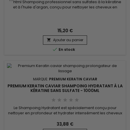
HUILE D'ARGAN SANS SULFATES–250ML
```html Shampoing professionnel sans sulfates à la kératine
et à l'huile d'argan, conçu pour nettoyer les cheveux en
douceur tout en préservant leur équilibre naturel. Enrichi en
kératine, huile d'argan, panthénol (vitamine B5), protéines de
soie et beurre de karité, Premium Keratin Caviar Keratin &
Argan Sulfate-Free Shampoo aide à hydrater,...
15,20 €
Ajouter au panier


En stock
MARQUE:
PREMIUM KERATIN CAVIAR
PREMIUM KERATIN CAVIAR SHAMPOING HYDRATANT À LA
KÉRATINE SANS SULFATE - 1000ML
Le Shampoing Hydratant est spécialement conçu pour
nettoyer en profondeur et hydrater intensément les cheveux
secs, abîmés ou fragilisés. Enrichi en kératine hydrolysée et
en protéine de soie, il répare la fibre capillaire, renforce la
33,88 €
structure des cheveux et aide à prévenir les pointes