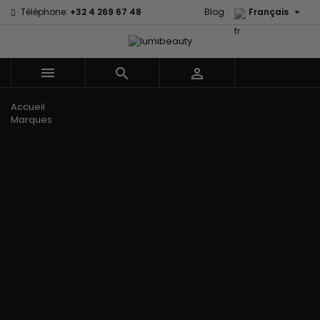

Téléphone:
+32 4 269 67 48
Blog
Français



Menu
Accueil
Marques
60 secondes
Civic Cream
Em2h
Creme Of
Affirm
Nature
Izzy Coiffe
Palmers
Alikay Naturals
Curls
Jessicurl
Premium
Agadir
CurlyWorld
Kee Mee Lissage
Keratin Caviar
Ambi Skin
Dark and
Coréen
PureScalp Hair
Care
Lovely
KeraCare
Spa
ApHogee
Design
Keraplex
Rafete Skin
As I Am
Essentials
Kinky Curly
Shea Moisture
Avlon Texture
DevaCurl
Lyscia lissage au
Shea Moisture -
Release
Dudu-Osun
Tanin
Kids
BaByliss Pro
Eco Styler
Makari de Suisse
Sibel
Biopeptides -
EM2H
Makari Bébé
Skin Light
EM2H
EM2H
Mielle Organics
Sunny Isle