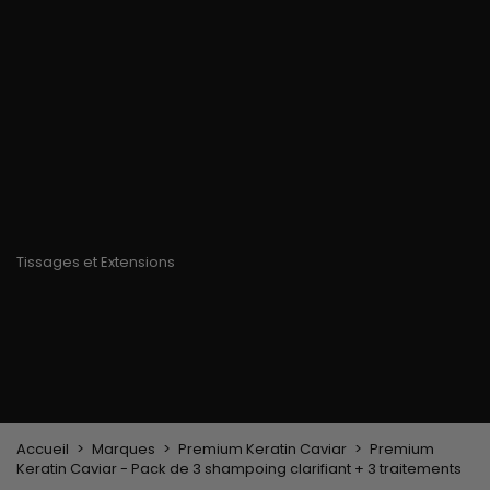
chaleur
Brosse de massage
Limes à ongles
Gants
cuir chevelu
Gants en paraffine
Pince, peigne lissant
Matériel de coiffage
Accessoires pour
Pinceau à
Casque et sèche-
Cheveux
coloration cheveux
cheveux
Bonnets & Foulards
Brosses & Peignes
Fers à lisser
Serre-tête et pinces
Brosse de brushing
Fers à boucler
cheveux
Brosse plate &
Epingles à cheveux
démêloir
Peigne coiffant
Peigne à défriser, à
crêper
Brosse soufflante
Tissages et Extensions
Tissages brésiliens
Perruques et Postiches
Extensions à Clip
Perruques Naturelles
Pinces sépare-mèches
Perruques Synthétiques
Top Closures
Postiches
Extensions à la Kératine
Accueil
Marques
Premium Keratin Caviar
Premium
Keratin Caviar - Pack de 3 shampoing clarifiant + 3 traitements