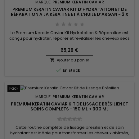
MARQUE:
PREMIUM KERATIN CAVIAR
PREMIUM KERATIN CAVIAR KIT D’HYDRATATION ET DE
RÉPARATION À LA KÉRATINE ET À L’HUILE D’ARGAN - 2 X
1000ML
Le Premium Keratin Caviar Kit Hydratation & Réparation est
conçu pour hydrater, réparer et revitaliser les cheveux secs
et abîmés. Ce kit contient un Shampoing Hydratant et un Soin
à la Kératine et à l'Huile d'Argan. Le shampoing nettoie en
65,28 €
profondeur tout en hydratant et réparant les cheveux. Le soin,
Ajouter au panier
élimine les frisottis et redonne de la brillance...


En stock
Pack
MARQUE:
PREMIUM KERATIN CAVIAR
PREMIUM KERATIN CAVIAR KIT DE LISSAGE BRÉSILIEN ET
SOINS COMPLETS - 150 ML + 300 ML
Cette routine complète de lissage brésilien et de soin
hydratant est idéale pour transformer les cheveux abîmés,
les lisser en profondeur et leur apporter une hydratation