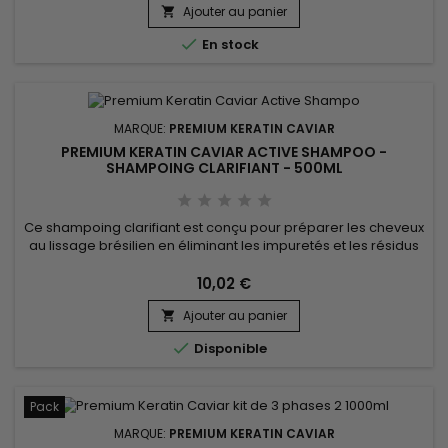
Ajouter au panier
fourchues. Premium Keratin Caviar Shampoing hydratant à la

kératine...

En stock
MARQUE:
PREMIUM KERATIN CAVIAR
PREMIUM KERATIN CAVIAR ACTIVE SHAMPOO -
SHAMPOING CLARIFIANT - 500ML
Ce shampoing clarifiant est conçu pour préparer les cheveux
au lissage brésilien en éliminant les impuretés et les résidus
de produits, assurant un nettoyage en profondeur. Grâce à
des ingrédients naturels tels que l'extrait de cacao, l'huile de
10,02 €
coton, et l'extrait de noix de coco, le Premium Keratin Caviar
Ajouter au panier
Activ Shampoo purifie la fibre capillaire sans...


Disponible
Pack
MARQUE:
PREMIUM KERATIN CAVIAR