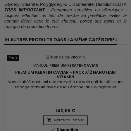
Glyceryl Stearate, Polyglyceryl-3 Diisostearate, Disodium EDTA
TRES IMPORTANT
: Personnes sensibles ou allergiques :
toujours effectuer un test de mèche au préalable, évitez le
contact direct avec le cuir chevelu, portez des gants et le
masque de protection fournis.
16 AUTRES PRODUITS DANS LA MÊME CATÉGORIE :
Pack
MARQUE:
PREMIUM KERATIN CAVIAR
PREMIUM KERATIN CAVIAR - PACK X12 NANO HAIR
VITAMIN
Nano Hair Vitamin est une merveille de soin anti-frisottis sans
rinçage formulé avec de la Kératine, du Collagène et
protéine de Soie.&nbsp; Adapté à tous les types de cheveux,
Nano Hair Vitamin répare, nourrit et hydrate en profondeur
tous les cheveux abîmés, secs et poreux.&nbsp; Protecteur
thermique non gras, Nano Hair Vitamin démêle en douceur,...
140,99 €
Ajouter au panier


Disponible