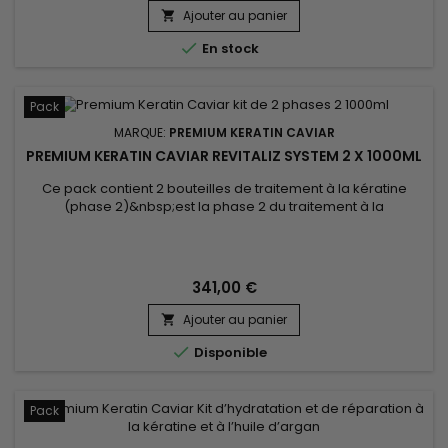
Ajouter au panier


En stock
Pack
MARQUE:
PREMIUM KERATIN CAVIAR
PREMIUM KERATIN CAVIAR REVITALIZ SYSTEM 2 X 1000ML
Ce pack contient 2 bouteilles de traitement à la kératine
(phase 2)&nbsp;est la phase 2 du traitement à la
kératine.&nbsp; Conçu pour les cheveux abîmés et secs, ce
lissage brésilien est aussi parfait pour les types de
cheveux.&nbsp; Riche en Kératine, il renforce, gaine et
répare les cheveux abîmés et affaiblis. &nbsp;Premium
341,00 €
Keratin Caviar donne...
Ajouter au panier


Disponible
Pack