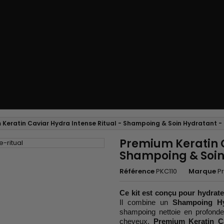
 Keratin Caviar Hydra Intense Ritual - Shampoing & Soin Hydratant -
Premium Keratin C
Shampoing & Soin
Référence
PKC110
Marque
P
Ce kit est conçu pour hydrater
Il combine un
Shampoing Hy
shampoing nettoie en profondeur
cheveux.
Premium Keratin C