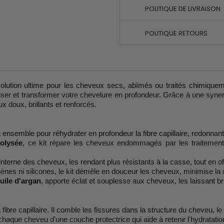
POLITIQUE DE LIVRAISON
POLITIQUE RETOURS
solution ultime pour les cheveux secs, abîmés ou traités chimiqu
iser et transformer votre chevelure en profondeur. Grâce à une synerg
ux doux, brillants et renforcés.
nt ensemble pour réhydrater en profondeur la fibre capillaire, redonna
rolysée
, ce kit répare les cheveux endommagés par les traitements
 interne des cheveux, les rendant plus résistants à la casse, tout en 
nes ni silicones, le kit démêle en douceur les cheveux, minimise la cass
uile d'argan
, apporte éclat et souplesse aux cheveux, les laissant bri
 fibre capillaire. Il comble les fissures dans la structure du cheveu, l
haque cheveu d'une couche protectrice qui aide à retenir l'hydratation 