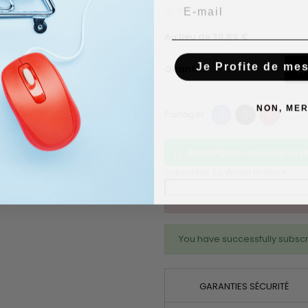
Email
Au lieu de 39,86 €
Je Profite de me
Quantité

NON, MER
Partager
Tweet
Pinteres
Partager
Renseignez-vous sur le 
Subscribe To When In Stock
You have successfully subscr
GARANTIES SÉCURITÉ