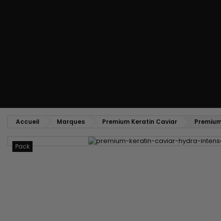
Peigne coiffant
Peigne à défriser, à crêper
Brosse soufflante
Tissages et Extensions
Tissages brésiliens
Perruques et Postiches
Extensions à Clip
Perruques Naturelles
Pinces sépare-mèches
Perruques Synthétiques
Top Closures
Postiches
Extensions à la Kératine
Accueil
Marques
Premium Keratin Caviar
Premium
Pack