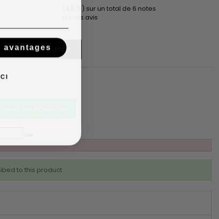
(4,8/5) sur un total de 6 notes
Lire les avis
s avantages
Ajouter au panier
CI
t
produit sur WhatsApp
ibed to this product