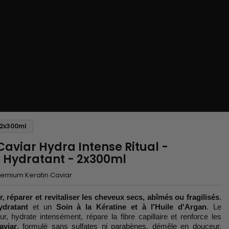
 2x300ml
aviar Hydra Intense Ritual -
 Hydratant - 2x300ml
remium Keratin Caviar
, réparer et revitaliser les cheveux secs, abîmés ou fragilisés
.
dratant
et un
Soin à la Kératine et à l'Huile d'Argan
. Le
, hydrate intensément, répare la fibre capillaire et renforce les
aviar
, formulé sans sulfates ni parabènes, démêle en douceur,