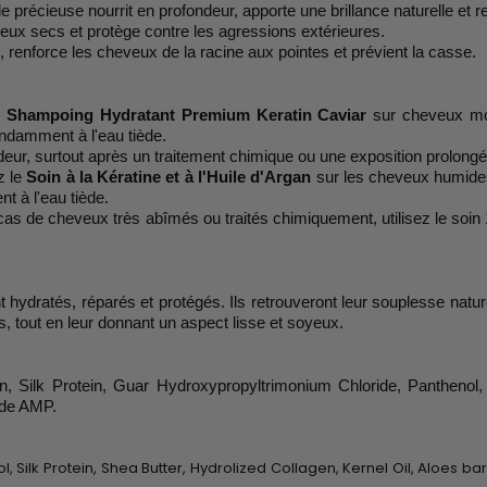
le précieuse nourrit en profondeur, apporte une brillance naturelle et 
eux secs et protège contre les agressions extérieures.
, renforce les cheveux de la racine aux pointes et prévient la casse.
e
Shampoing Hydratant Premium Keratin Caviar
sur cheveux mou
ndamment à l'eau tiède.
eur, surtout après un traitement chimique ou une exposition prolong
z le
Soin à la Kératine et à l'Huile d'Argan
sur les cheveux humides,
t à l'eau tiède.
n cas de cheveux très abîmés ou traités chimiquement, utilisez le soin 
dratés, réparés et protégés. Ils retrouveront leur souplesse naturelle, l
s, tout en leur donnant un aspect lisse et soyeux.
n, Silk Protein, Guar Hydroxypropyltrimonium Chloride, Panthenol,
ide AMP.
 Silk Protein, Shea Butter, Hydrolized Collagen, Kernel Oil, Aloes ba