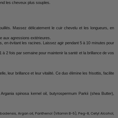
rend les cheveux plus souples.
illés. Massez délicatement le cuir chevelu et les longueurs, en
ée aux agressions extérieures.
 en évitant les racines. Laissez agir pendant 5 à 10 minutes pour
1 à 2 fois par semaine pour maintenir la santé et la brillance de vos
eur brillance et leur vitalité. Ce duo élimine les frisottis, facilite
 Argania spinosa kernel oil, butyrospermum Parkii (shea Butter),
rbadensis, Argan oil, Panthenol (Vitamin B-5), Peg-8, Cetyl Alcohol,