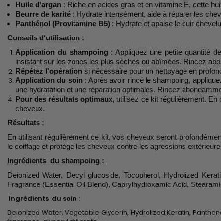
Huile d'argan
: Riche en acides gras et en vitamine E, cette hui
Beurre de karité
: Hydrate intensément, aide à réparer les chev
Panthénol (Provitamine B5)
: Hydrate et apaise le cuir chevelu
Conseils d'utilisation :
Application du shampoing
: Appliquez une petite quantité d
insistant sur les zones les plus sèches ou abîmées. Rincez abo
Répétez l'opération
si nécessaire pour un nettoyage en profond
Application du soin
: Après avoir rincé le shampoing, applique
une hydratation et une réparation optimales. Rincez abondammen
Pour des résultats optimaux
, utilisez ce kit régulièrement. E
cheveux.
Résultats :
En utilisant régulièrement ce kit, vos cheveux seront profondément hy
le coiffage et protège les cheveux contre les agressions extérieure
Ingrédients du shampoing :
Deionized Water, Decyl glucoside, Tocopherol, Hydrolized Kerati
Fragrance (Essential Oil Blend), Caprylhydroxamic Acid, Stearam
Ingrédients du soin :
Deionized Water, Vegetable Glycerin, Hydrolized Keratin, Panthenol,