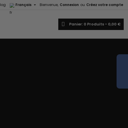

log
Français
Bienvenue,
Connexion
ou
Créez votre compte
echercher
Panier
0
Produits -
0,00 €