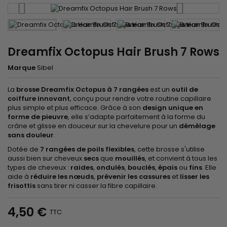
Dreamfix Octopus Hair Brush 7 Rows
Marque
Sibel
La
brosse Dreamfix Octopus à 7 rangées
est un
outil de
coiffure innovant
, conçu pour rendre votre routine capillaire
plus simple et plus efficace. Grâce à son
design unique en
forme de pieuvre
, elle s’adapte parfaitement à la forme du
crâne et glisse en douceur sur la chevelure pour un
démêlage
sans douleur
.
Dotée de
7 rangées de poils flexibles
, cette brosse s'utilise
aussi bien sur cheveux
secs
que
mouillés
, et convient à tous les
types de cheveux :
raides
,
ondulés
,
bouclés
,
épais
ou
fins
. Elle
aide à
réduire les nœuds
,
prévenir les cassures
et
lisser les
frisottis
sans tirer ni casser la fibre capillaire.
4,50 €
TTC