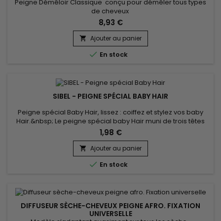
Peigne Démêloir Classique conçu pour démêler tous types
de cheveux
8,93 €
Ajouter au panier


En stock
SIBEL - PEIGNE SPÉCIAL BABY HAIR
Peigne spécial Baby Hair, lissez : coiffez et stylez vos baby
Hair.&nbsp; Le peigne spécial baby Hair muni de trois têtes
différentes vous aide à coiffer les petits cheveux rebelles
1,98 €
comme vous le souhaitez et avec facilité.
Ajouter au panier


En stock
DIFFUSEUR SÈCHE-CHEVEUX PEIGNE AFRO. FIXATION
UNIVERSELLE