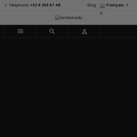

Téléphone:
+32 4 269 67 48
Blog
Français



Menu
Accueil
Marques
60 secondes
Civic Cream
Em2h
Creme Of
Affirm
Nature
Izzy Coiffe
Palmers
Alikay Naturals
Curls
Jessicurl
Premium
Agadir
CurlyWorld
Kee Mee Lissage
Keratin Caviar
Ambi Skin
Dark and
Coréen
PureScalp Hair
Care
Lovely
KeraCare
Spa
ApHogee
Design
Keraplex
Rafete Skin
As I Am
Essentials
Kinky Curly
Shea Moisture
Avlon Texture
DevaCurl
Lyscia lissage au
Shea Moisture -
Release
Dudu-Osun
Tanin
Kids
BaByliss Pro
Eco Styler
Makari de Suisse
Sibel
Biopeptides -
EM2H
Makari Bébé
Skin Light
EM2H
EM2H
Mielle Organics
Sunny Isle