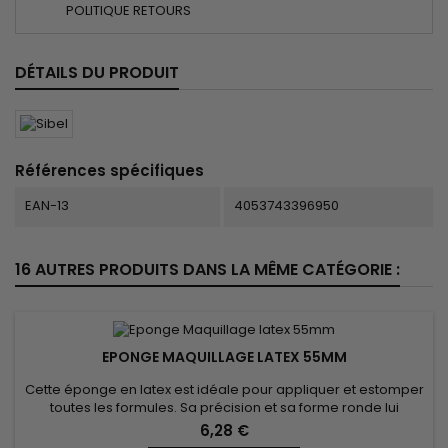
POLITIQUE RETOURS
DÉTAILS DU PRODUIT
Références spécifiques
EAN-13
4053743396950
16 AUTRES PRODUITS DANS LA MÊME CATÉGORIE :
EPONGE MAQUILLAGE LATEX 55MM
Cette éponge en latex est idéale pour appliquer et estomper
toutes les formules. Sa précision et sa forme ronde lui
permettent de répartir uniformément la matière et
6,28 €
d'atteindre tous les recoins du visage. Quelle que soit la