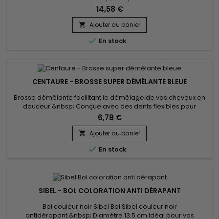
l’enfilage, même sur des mains légèrement humides, tandis
14,58 €
que leur latex souple assure une excellente sensibilité tactile,
parfait pour les tâches précises.&nbsp; Ces gants jetables
Ajouter au panier

offrent une barrière efficace contre les contaminants,...

En stock
CENTAURE - BROSSE SUPER DÉMÊLANTE BLEUE
Brosse démêlante facilitant le démêlage de vos cheveux en
douceur.&nbsp; Conçue avec des dents flexibles pour
réduire la casse et la perte lors du démêlage, elle garantit un
6,78 €
démêlage sans nœuds et naturel.&nbsp; Elle est idéale pour
tous types de cheveux.
Ajouter au panier


En stock
SIBEL - BOL COLORATION ANTI DÉRAPANT
Bol couleur noir Sibel Bol Sibel couleur noir
antidérapant.&nbsp; Diamètre 13.5 cm Idéal pour vos