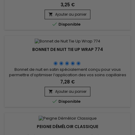
colorations, lissages etc...
3,25 €
Ajouter au panier


Disponible
BONNET DE NUIT TIE UP WRAP 774
Bonnet de nuit en satin spécialement conçu pour vous
permettre d’optimiser l’application des vos soins capillaires
en améliorant leur efficacité pour un meilleur résultat.&nbsp;
7,28 €
Permet de prévenir les pertes de cheveux et de garder au
mieux votre coiffure, améliore la santé de vos cheveux.
Ajouter au panier


Disponible
PEIGNE DÉMÊLOIR CLASSIQUE