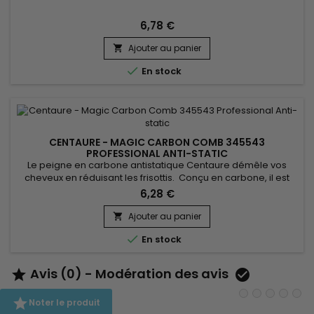
6,78 €
Ajouter au panier


En stock
CENTAURE - MAGIC CARBON COMB 345543
PROFESSIONAL ANTI-STATIC
Le peigne en carbone antistatique Centaure démêle vos
cheveux en réduisant les frisottis. Conçu en carbone, il est
léger et durable. Les propriétés de Centaure - Magic Carbon
6,28 €
Comb réduisent l’électricité statique de vos cheveux pour
offrir un coiffage soyeux. Pour tous types de cheveux.
Ajouter au panier


En stock
Avis (0) - Modération des avis



Noter le produit