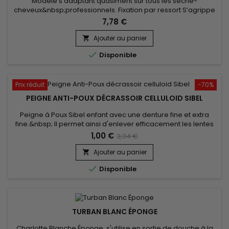
Modèle s’adaptant quasiment sur tous les sèche-
cheveux&nbsp;professionnels. Fixation par ressort S’agrippe
aussi sur les modèles coniques grâce à des freins en
7,78 €
caoutchouc. Le diamètre maximum de votre sèche-cheveux
doit être de 50mm Livré avec embout supplémentaire d'un
Ajouter au panier

diamètre de 47 mm

Disponible
Prix réduit
-70%
PEIGNE ANTI-POUX DÉCRASSOIR CELLULOID SIBEL
Peigne à Poux Sibel enfant avec une denture fine et extra
fine.&nbsp; Il permet ainsi d'enlever efficacement les lentes
et les poux de tous types de cheveux,&nbsp;même&nbsp;les
1,00 €
3,34 €
plus fins.&nbsp; Vous pourrez ainsi calmer les
démangeaisons du cuir chevelu.&nbsp;Un incontournable en
Ajouter au panier

cas d'invasion massive de parasites...

Disponible
TURBAN BLANC ÉPONGE
Charlotte Blanche Éponge s'utilise en sortie de douche à la