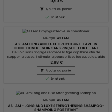
10,90 €
chimiques, la chaleur et les agressions mécaniques. Sa
formule respectueuse permet de renforcer la fibre capillaire,
Ajouter au panier

de réduire la casse et de préserver l’hydratation, sans...

En stock
MARQUE:
AS I AM
AS I AM LONG AND LUXE GROYOGURT LEAVE-IN
CONDITIONER - SOIN SANS RINÇAGE FORTIFIANT
Ce Soin sans rinçage renforce la tige capillaire afin de
stopper la casse, il stimule la pousse, lisse les cuticules, aide
à démêler et facilite le coiffage.&nbsp; Formulé avec du
12,98 €
beurre de Karité, de l’huile de Jojoba et l’huile de
coco,&nbsp; As I Am Long and Luxe Gro Yogurt Pomegranate
Ajouter au panier

& Passion fruit Leave-In Conditioner répare les cheveux...

En stock
MARQUE:
AS I AM
AS I AM - LONG AND LUXE STRENGTHENING SHAMPOO-
SHAMPOING FORTIFIANT