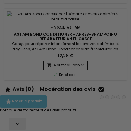
MARQUE:
AS I AM
AS I AM BOND CONDITIONER - APRÈS-SHAMPOING
RÉPARATEUR ANTI-CASSE
Conçu pour réparer intensément les cheveux abîmés et
fragilisés, As I Am Bond Conditioner aide à restaurer les
liaisons capillaires affaiblies et à renforcer la fibre capillaire
12,28 €
dès les premières utilisations. Sa formule performante
contribue à réduire la casse, à améliorer l’élasticité du
Ajouter au panier

cheveu et à protéger les longueurs lavage après lavage....

En stock
Avis (0) - Modération des avis



Noter le produit
Politique de traitement des avis produits
