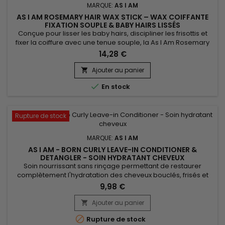
MARQUE:
AS I AM
AS I AM ROSEMARY HAIR WAX STICK – WAX COIFFANTE
FIXATION SOUPLE & BABY HAIRS LISSÉS
Conçue pour lisser les baby hairs, discipliner les frisottis et
fixer la coiffure avec une tenue souple, la As I Am Rosemary
Wax Stick offre un fini net et brillant sans effet cartonné ni
14,28 €
pellicules. Idéale pour chignons, plaquages et finitions
précises, elle garantit un rendu propre sans résidus. Enrichie
Ajouter au panier

en 10 % d’huile de romarin, Saw Palmetto,...

En stock
Rupture de stock
MARQUE:
AS I AM
AS I AM - BORN CURLY LEAVE-IN CONDITIONER &
DETANGLER - SOIN HYDRATANT CHEVEUX
Soin nourrissant sans rinçage permettant de restaurer
complètement l'hydratation des cheveux bouclés, frisés et
crépus de vos bébés et enfants.&nbsp; As I Am Born Curly
9,98 €
Argan Leave-in Conditioner And Detangler &nbsp;nourrit,
renforce la fibre capillaire, démêle instantanément, définit
Ajouter au panier

les boucles tout en réduisant la casse, les frisottis et

Rupture de stock
l'apparition...