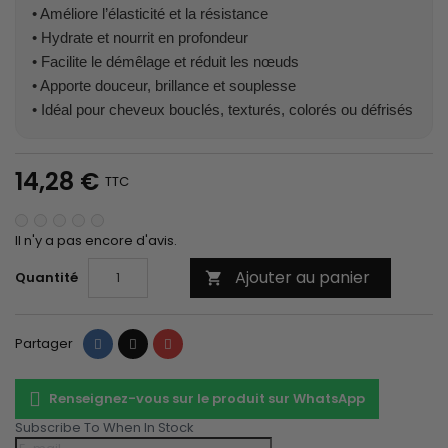
• Améliore l’élasticité et la résistance
• Hydrate et nourrit en profondeur
• Facilite le démêlage et réduit les nœuds
• Apporte douceur, brillance et souplesse
• Idéal pour cheveux bouclés, texturés, colorés ou défrisés
14,28 €
TTC
Il n'y a pas encore d'avis.
Ajouter au panier
Quantité

Partager
Tweet
Pinterest
Partager
Renseignez-vous sur le produit sur WhatsApp
Subscribe To When In Stock