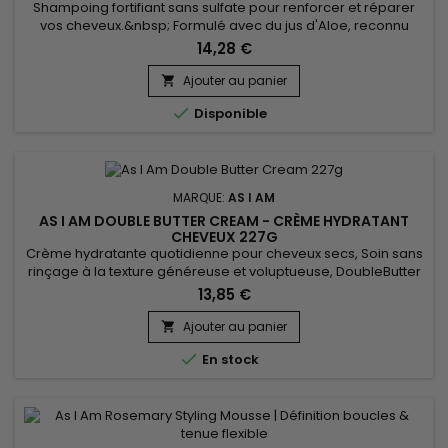
Shampoing fortifiant sans sulfate pour renforcer et réparer
vos cheveux.&nbsp; Formulé avec du jus d'Aloe, reconnu
pour ses propriétés apaisantes et hydratantes. Le jus de fruit
14,28 €
de Punica Granatum riche en antioxydants, favorise la
protection et l'éclat des cheveux.&nbsp; La protéine de lupin
Ajouter au panier

et la biotine travaillent de concert pour nourrir le cuir...

Disponible
MARQUE:
AS I AM
AS I AM DOUBLE BUTTER CREAM - CRÈME HYDRATANT
CHEVEUX 227G
Crème hydratante quotidienne pour cheveux secs, Soin sans
rinçage à la texture généreuse et voluptueuse, DoubleButter
Cream revitalise, assouplit la matière et la rend malléable à
13,85 €
souhait.&nbsp; DoubleButter Cream de As I Am est aussi
particulièrement adaptée aux cheveux épais !&nbsp; Riche
Ajouter au panier

en émollients, la crème hydratante donne douceur aux

En stock
torsades...