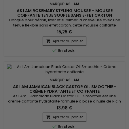
MARQUE:
AS I AM
AS I AM ROSEMARY STYLING MOUSSE – MOUSSE
COIFFANTE TENUE SOUPLE SANS EFFET CARTON
Conçue pour définir, fixer et sublimer la chevelure avec une
tenue flexible sans effet carton, cette mousse coiffante
infusée au romarin est idéale pour les cheveux bouclés,
15,25 €
frisés ou texturés. Elle apporte volume, contrôle les frisottis et
laisse les boucles rebondies, douces et brillantes. Enrichie en
Ajouter au panier

huile de romarin, biotine, Saw Palmetto, huile...

En stock
MARQUE:
AS I AM
AS I AM JAMAICAN BLACK CASTOR OIL SMOOTHIE -
CRÈME HYDRATANTE ET COIFFANTE
As I Am - Jamaican Black Castor Oil - Smoothie est une
crème coiffante hydratante formulée à base d'huile de Ricin
noire, idéale pour les coiffures comme vos tresses, twist-out,
13,98 €
etc... As I Am - Jamaican Black Castor Oil - Smoothie offre
une fixation puissante sans alourdir vos cheveux.
Ajouter au panier


En stock