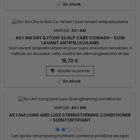

En stock
MARQUE:
AS I AM
AS I AM DRY & ITCHY SCALP CARE COWASH - SOIN
LAVANT ANTIPELLICULAIRE
Soin lavant antipelliculaire et pour cuirs chevelus sensibles, il
nettoie en douceur, lutte contre les démangeaisons et les
pellicules. As I Am Dry & Itchy Scalp Care Co-Wash offre un
15,70 €
nettoyage en profondeur, tout en préservant l’hydratation
naturelle des cheveux, aide à apaiser le cuir chevelu et à
Ajouter au panier

contrôler la desquamation et la sécheresse. Grâce...

En stock
MARQUE:
AS I AM
AS I AM LONG AND LUXE STRENGTHENING CONDITIONER
- SOIN FORTIFIANT
Cet après-shampoing fortifiant combine protéine de lupin