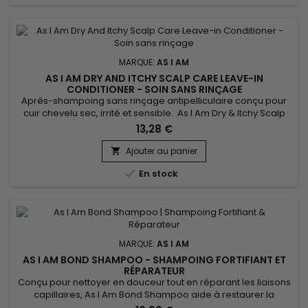
MARQUE:
AS I AM
AS I AM DRY AND ITCHY SCALP CARE LEAVE-IN
CONDITIONER - SOIN SANS RINÇAGE
Après-shampoing sans rinçage antipelliculaire conçu pour
cuir chevelu sec, irrité et sensible. As I Am Dry & Itchy Scalp
Care Leave-in Conditioner permet de nourrir en profondeur,
13,28 €
renforcer la fibre capillaire, réparer et de faciliter le coiffage
des cheveux tout en luttant contre les démangeaisons,
Ajouter au panier

pellicules et le dessèchement du cuir chevelu. Le...

En stock
MARQUE:
AS I AM
AS I AM BOND SHAMPOO - SHAMPOING FORTIFIANT ET
RÉPARATEUR
Conçu pour nettoyer en douceur tout en réparant les liaisons
capillaires, As I Am Bond Shampoo aide à restaurer la
structure interne du cheveu fragilisée par les traitements