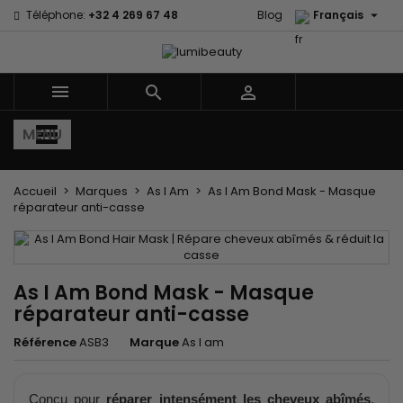

Téléphone:
+32 4 269 67 48
Blog
Français



MENU
Accueil
Marques
As I Am
As I Am Bond Mask - Masque
réparateur anti-casse
As I Am Bond Mask - Masque
réparateur anti-casse
Référence
ASB3
Marque
As I am
Conçu pour
réparer intensément les cheveux abîmés
,