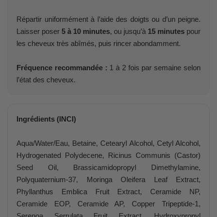
Répartir uniformément à l’aide des doigts ou d’un peigne.
Laisser poser
5 à 10 minutes
, ou jusqu’à
15 minutes
pour
les cheveux très abîmés, puis rincer abondamment.
Fréquence recommandée :
1 à 2 fois par semaine selon
l’état des cheveux.
Ingrédients (INCI)
Aqua/Water/Eau, Betaine, Cetearyl Alcohol, Cetyl Alcohol,
Hydrogenated Polydecene, Ricinus Communis (Castor)
Seed Oil, Brassicamidopropyl Dimethylamine,
Polyquaternium-37, Moringa Oleifera Leaf Extract,
Phyllanthus Emblica Fruit Extract, Ceramide NP,
Ceramide EOP, Ceramide AP, Copper Tripeptide-1,
Serenoa Serrulata Fruit Extract, Hydroxypropyl