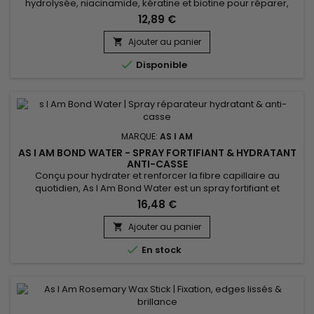
hydrolysée, niacinamide, kératine et biotine pour réparer,
renforcer et stimuler la croissance des cheveux. Il nourrit en
12,89 €
profondeur, réduit la casse, améliore la circulation du cuir
chevelu et reconstruit les zones abîmées pour une chevelure
Ajouter au panier

lisse, dense et brillante. Parfait pour tous types de...

Disponible
MARQUE:
AS I AM
AS I AM BOND WATER - SPRAY FORTIFIANT & HYDRATANT
ANTI-CASSE
Conçu pour hydrater et renforcer la fibre capillaire au
quotidien, As I Am Bond Water est un spray fortifiant et
réparateur qui aide à réparer les cheveux abîmés et à
16,48 €
réduire la casse. Il réhydrate instantanément les longueurs,
améliore l’élasticité du cheveu et ravive la chevelure entre
Ajouter au panier

deux lavages. Idéal pour les cheveux bouclés, texturés,...

En stock