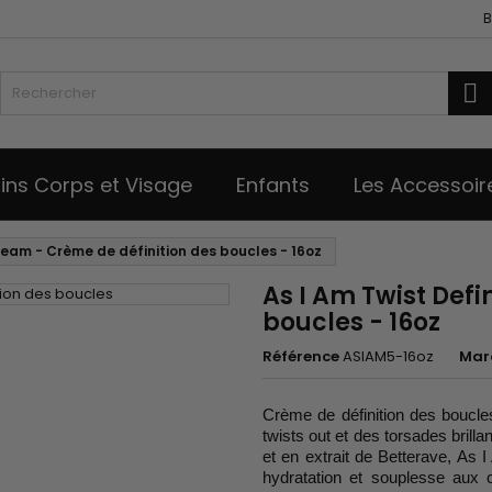
B
R
ins Corps et Visage
Enfants
Les Accessoir
ream - Crème de définition des boucles - 16oz
As I Am Twist Def
boucles - 16oz
Référence
ASIAM5-16oz
Mar
Crème de définition des boucle
twists out et des torsades brilla
et en extrait de Betterave, As
hydratation et souplesse aux