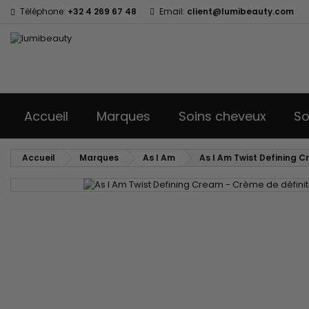
Téléphone:
+32 4 269 67 48
Email:
client@lumibeauty.com
Accueil
Marques
Soins cheveux
So
Accueil
Marques
As I Am
As I Am Twist Defining C