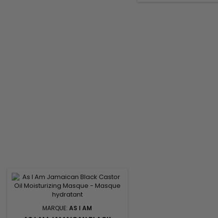
croissance saine des 
tandis que...
MARQUE:
AS I AM