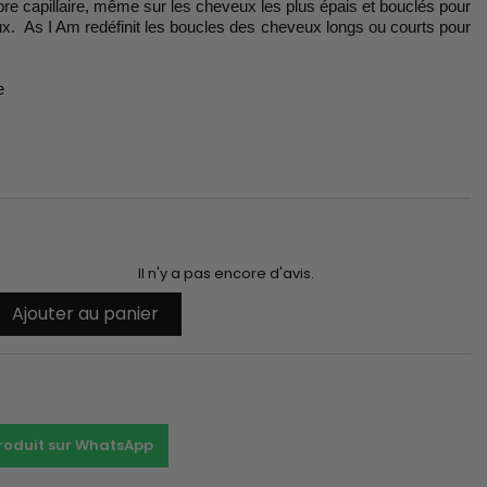
bre capillaire, même sur les cheveux les plus épais et bouclés pour
ux. As I Am redéfinit les boucles des cheveux longs ou courts pour
e
Il n'y a pas encore d'avis.
Ajouter au panier
t
produit sur WhatsApp