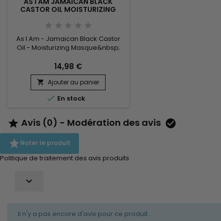
AS I AM JAMAICAN BLACK
CASTOR OIL MOISTURIZING
MASQUE - MASQUE HYDRATANT
CHEVEUX
As I Am - Jamaican Black Castor
Oil - Moisturizing Masque&nbsp;
Découvrez ce masque hydratant
intense AS I AM Restore & Repair
14,98 €
qui enrichit les cheveux
Ajouter au panier
déshydratés. Ce soin

thérapeutique profond et

En stock
onctueux est enrichi à la vitamine
C et E et à l'huile de Ricin noire de
Jamaïque pour apporter le plus
Avis (0) - Modération des avis


d'hydratation possible. Ce produit
capillaire...

Noter le produit
Politique de traitement des avis produits

Il n'y a pas encore d'avis pour ce produit.