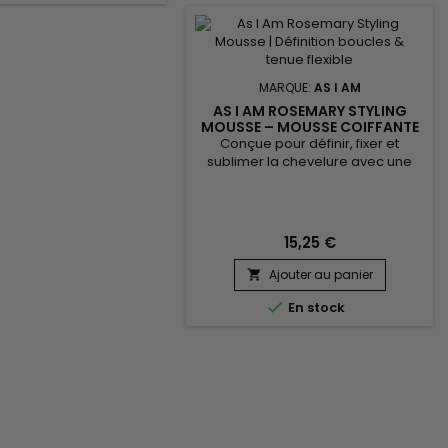
t le nettoyant idéal au
poing quotidien !
MARQUE:
AS I AM
AS I AM ROSEMARY STYLING
MOUSSE – MOUSSE COIFFANTE
TENUE SOUPLE SANS EFFET
Conçue pour définir, fixer et
CARTON
sublimer la chevelure avec une
tenue flexible sans effet carton,
cette mousse coiffante infusée au
romarin est idéale pour les
cheveux bouclés, frisés ou
15,25 €
texturés. Elle apporte volume,
contrôle les frisottis et laisse les
Ajouter au panier

boucles rebondies, douces et
brillantes. Enrichie en huile de

En stock
romarin, biotine, Saw Palmetto,
huile...