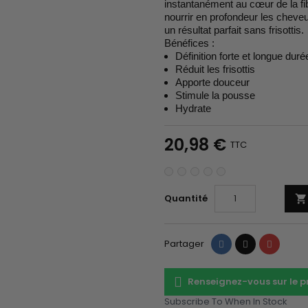
instantanément au cœur de la fi
nourrir en profondeur les cheve
un résultat parfait sans frisottis.
Bénéfices :
Définition forte et longue duré
Réduit les frisottis
Apporte douceur
Stimule la pousse
Hydrate
20,98 €
TTC
Quantité

Partager
Tweet
Pinteres
Partager
Renseignez-vous sur le 
Subscribe To When In Stock