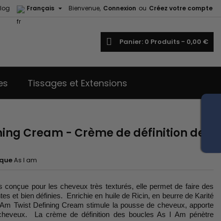

log
Français
Bienvenue,
Connexion
ou
Créez votre compte
echercher
Panier
0
Produits -
0,00 €
es
Tissages et Extensions
ining Cream - Crème de définition des
que
As I am
s conçue pour les cheveux très texturés, elle permet de faire des
ntes et bien définies. Enrichie en huile de Ricin, en beurre de Karité
 I Am Twist Defining Cream stimule la pousse de cheveux, apporte
 cheveux. La crème de définition des boucles As I Am pénètre