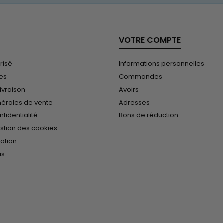
VOTRE COMPTE
risé
Informations personnelles
les
Commandes
ivraison
Avoirs
nérales de vente
Adresses
nfidentialité
Bons de réduction
estion des cookies
tation
us