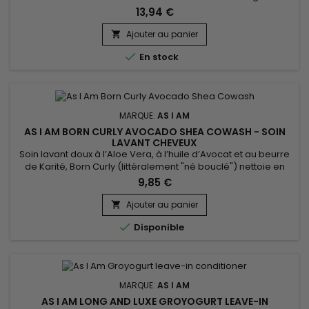
!&nbsp; Riche en ingrédients naturels et Vitamines C et E et
13,94 €
céramides. Vos cheveux seront stylés toute la journée !
Ajouter au panier


En stock
MARQUE:
AS I AM
AS I AM BORN CURLY AVOCADO SHEA COWASH - SOIN
LAVANT CHEVEUX
Soin lavant doux à l’Aloe Vera, à l’huile d’Avocat et au beurre
de Karité, Born Curly (littéralement "né bouclé") nettoie en
douceur, hydrate et nourrit les cheveux tout en les
9,85 €
débarrassant des impuretés.&nbsp; Votre enfant a les
cheveux fins et fragiles ? Avocado Shea Co-
Ajouter au panier

Wash&nbsp;de&nbsp;As I Am Born Curly est le nettoyant

Disponible
idéal au shampoing quotidien !
MARQUE:
AS I AM
AS I AM LONG AND LUXE GROYOGURT LEAVE-IN