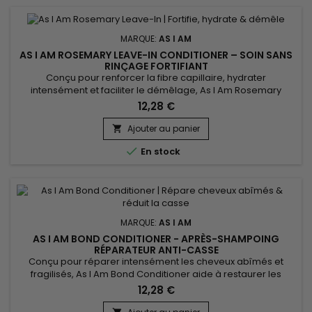
MARQUE:
AS I AM
AS I AM ROSEMARY LEAVE-IN CONDITIONER – SOIN SANS
RINÇAGE FORTIFIANT
Conçu pour renforcer la fibre capillaire, hydrater
intensément et faciliter le démêlage, As I Am Rosemary
Leave-In Conditioner est un soin sans rinçage fortifiant au
12,28 €
romarin idéal pour les cheveux fragilisés, bouclés, texturés,
fins ou en manque de densité. Il laisse les longueurs douces,
Ajouter au panier

lisses et souples sans effet gras. Enrichi en huile de...

En stock
MARQUE:
AS I AM
AS I AM BOND CONDITIONER - APRÈS-SHAMPOING
RÉPARATEUR ANTI-CASSE
Conçu pour réparer intensément les cheveux abîmés et
fragilisés, As I Am Bond Conditioner aide à restaurer les
liaisons capillaires affaiblies et à renforcer la fibre capillaire
12,28 €
dès les premières utilisations. Sa formule performante
contribue à réduire la casse, à améliorer l’élasticité du