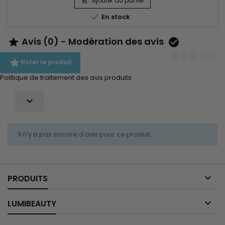
Ajouter au panier

cheveu et à protéger les longueurs lavage après lavage....

En stock
Avis (0) - Modération des avis



Noter le produit
Politique de traitement des avis produits

Il n'y a pas encore d'avis pour ce produit.

PRODUITS

LUMIBEAUTY