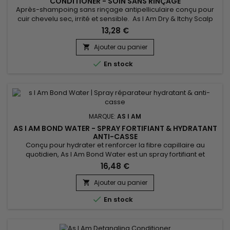
CONDITIONER - SOIN SANS RINÇAGE
Après-shampoing sans rinçage antipelliculaire conçu pour
cuir chevelu sec, irrité et sensible. As I Am Dry & Itchy Scalp
Care Leave-in Conditioner permet de nourrir en profondeur,
13,28 €
renforcer la fibre capillaire, réparer et de faciliter le coiffage
des cheveux tout en luttant contre les démangeaisons,
Ajouter au panier

pellicules et le dessèchement du cuir chevelu. Le...

En stock
MARQUE:
AS I AM
AS I AM BOND WATER - SPRAY FORTIFIANT & HYDRATANT
ANTI-CASSE
Conçu pour hydrater et renforcer la fibre capillaire au
quotidien, As I Am Bond Water est un spray fortifiant et
réparateur qui aide à réparer les cheveux abîmés et à
16,48 €
réduire la casse. Il réhydrate instantanément les longueurs,
améliore l’élasticité du cheveu et ravive la chevelure entre
Ajouter au panier

deux lavages. Idéal pour les cheveux bouclés, texturés,...

En stock