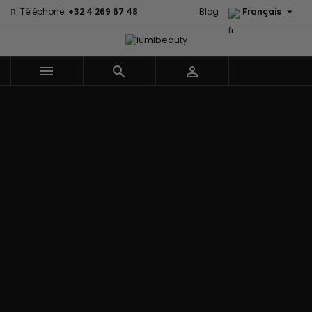

Téléphone:
+32 4 269 67 48
Blog
Français



Menu
Accueil
Marques
60 secondes
Civic Cream
Em2h
Creme Of
Affirm
Nature
Izzy Coiffe
Palmers
Alikay Naturals
Curls
Jessicurl
Premium
Agadir
CurlyWorld
Kee Mee Lissage
Keratin Caviar
Ambi Skin
Dark and
Coréen
PureScalp Hair
Care
Lovely
KeraCare
Spa
ApHogee
Design
Keraplex
Rafete Skin
As I Am
Essentials
Kinky Curly
Shea Moisture
Avlon Texture
DevaCurl
Lyscia lissage au
Shea Moisture -
Release
Dudu-Osun
Tanin
Kids
BaByliss Pro
Eco Styler
Makari de Suisse
Sibel
Biopeptides -
EM2H
Makari Bébé
Skin Light
EM2H
EM2H
Mielle Organics
Sunny Isle