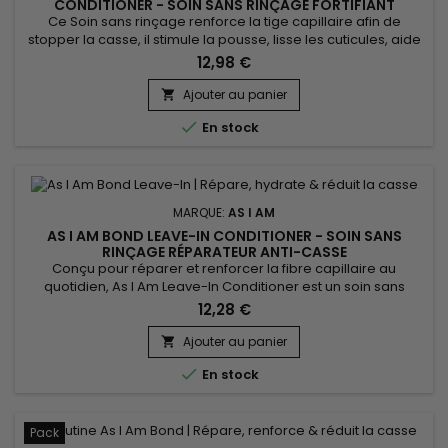
CONDITIONER - SOIN SANS RINÇAGE FORTIFIANT
Ce Soin sans rinçage renforce la tige capillaire afin de
stopper la casse, il stimule la pousse, lisse les cuticules, aide
à démêler et facilite le coiffage.&nbsp; Formulé avec du
12,98 €
beurre de Karité, de l’huile de Jojoba et l’huile de
coco,&nbsp; As I Am Long and Luxe Gro Yogurt Pomegranate
Ajouter au panier

& Passion fruit Leave-In Conditioner répare les cheveux...

En stock
MARQUE:
AS I AM
AS I AM BOND LEAVE-IN CONDITIONER - SOIN SANS
RINÇAGE RÉPARATEUR ANTI-CASSE
Conçu pour réparer et renforcer la fibre capillaire au
quotidien, As I Am Leave-In Conditioner est un soin sans
rinçage réparateur qui aide à réduire la casse tout en
12,28 €
apportant une hydratation intense. Il améliore l’élasticité du
cheveu, protège les longueurs et facilite le coiffage, sans
Ajouter au panier

alourdir la chevelure. Idéal pour les cheveux abîmés,...

En stock
Pack