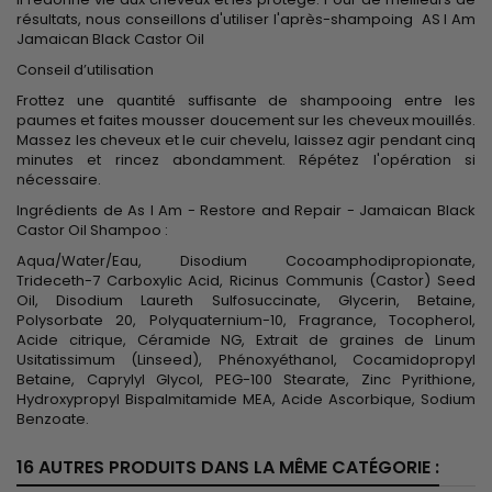
résultats, nous conseillons d'utiliser l'après-shampoing AS I Am
Jamaican Black Castor Oil
Conseil d’utilisation
Frottez une quantité suffisante de shampooing entre les
paumes et faites mousser doucement sur les cheveux mouillés.
Massez les cheveux et le cuir chevelu, laissez agir pendant cinq
minutes et rincez abondamment. Répétez l'opération si
nécessaire.
Ingrédients de As I Am - Restore and Repair - Jamaican Black
Castor Oil Shampoo :
Aqua/Water/Eau, Disodium Cocoamphodipropionate,
Trideceth-7 Carboxylic Acid, Ricinus Communis (Castor) Seed
Oil, Disodium Laureth Sulfosuccinate, Glycerin, Betaine,
Polysorbate 20, Polyquaternium-10, Fragrance, Tocopherol,
Acide citrique, Céramide NG, Extrait de graines de Linum
Usitatissimum (Linseed), Phénoxyéthanol, Cocamidopropyl
Betaine, Caprylyl Glycol, PEG-100 Stearate, Zinc Pyrithione,
Hydroxypropyl Bispalmitamide MEA, Acide Ascorbique, Sodium
Benzoate.
16 AUTRES PRODUITS DANS LA MÊME CATÉGORIE :