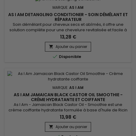
MARQUE:
AS I AM
AS I AM DETANGLING CONDITIONER - SOIN DÉMÊLANT ET
RÉPARATEUR
Soin démêlant pour cheveux secs et abîmés, il offre une
solution complète pour une chevelure revitalisée et facile à
coiffer. &nbsp;As I Am Detangling Conditioner combine les
13,28 €
bienfaits de trois ingrédients clés :&nbsp; le beurre de Karité,
la Gelée royale et la Kératine, pour offrir une hydratation
Ajouter au panier

profonde, restaurer l'élasticité des cheveux, réduire...

Disponible
MARQUE:
AS I AM
AS I AM JAMAICAN BLACK CASTOR OIL SMOOTHIE -
CRÈME HYDRATANTE ET COIFFANTE
As I Am - Jamaican Black Castor Oil - Smoothie est une
crème coiffante hydratante formulée à base d'huile de Ricin
noire, idéale pour les coiffures comme vos tresses, twist-out,
13,98 €
etc... As I Am - Jamaican Black Castor Oil - Smoothie offre
une fixation puissante sans alourdir vos cheveux.
Ajouter au panier
