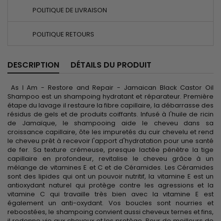
POLITIQUE DE LIVRAISON
POLITIQUE RETOURS
DESCRIPTION
DÉTAILS DU PRODUIT
As I Am - Restore and Repair - Jamaican Black Castor Oil
Shampoo est un shampoing hydratant et réparateur. Première
étape du lavage il restaure la fibre capillaire, la débarrasse des
résidus de gels et de produits coiffants. Infusé à l'huile de ricin
de Jamaïque, le shampooing aide le cheveu dans sa
croissance capillaire, ôte les impuretés du cuir chevelu et rend
le cheveu prêt à recevoir l'apport d'hydratation pour une santé
de fer. Sa texture crémeuse, presque lactée pénètre la tige
capillaire en profondeur, revitalise le cheveu grâce à un
mélange de vitamines E et C et de Céramides. Les Céramides
sont des lipides qui ont un pouvoir nutritif, la vitamine E est un
antioxydant naturel qui protège contre les agressions et la
vitamine C qui travaille très bien avec la vitamine E est
également un anti-oxydant. Vos boucles sont nourries et
reboostées, le shampoing convient aussi cheveux ternes et fins,
il redonne vie aux cheveux et les protège. Pour de meilleurs de