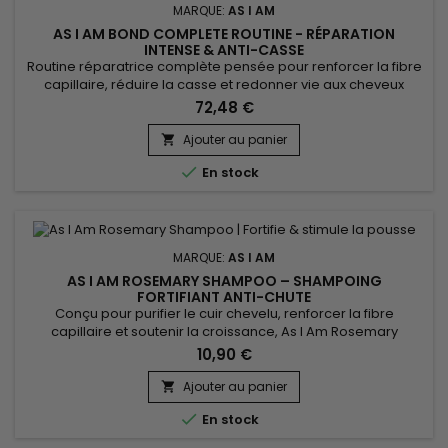
MARQUE:
AS I AM
AS I AM BOND COMPLETE ROUTINE - RÉPARATION
INTENSE & ANTI-CASSE
Routine réparatrice complète pensée pour renforcer la fibre
capillaire, réduire la casse et redonner vie aux cheveux
abîmés. Idéale pour les cheveux bouclés, texturés, colorés
72,48 €
ou traités chimiquement, la gamme As I Am Bond associe
nettoyage, hydratation et réparation ciblée pour des
Ajouter au panier

longueurs plus résistantes, plus souples et plus brillantes....

En stock
MARQUE:
AS I AM
AS I AM ROSEMARY SHAMPOO – SHAMPOING
FORTIFIANT ANTI-CHUTE
Conçu pour purifier le cuir chevelu, renforcer la fibre
capillaire et soutenir la croissance, As I Am Rosemary
Shampoo est un shampoing fortifiant au romarin idéal pour
10,90 €
les cheveux fins, fragilisés ou en manque de densité. Il nettoie
en douceur tout en stimulant le cuir chevelu pour favoriser un
Ajouter au panier

environnement sain. Enrichi en huile de romarin,...

En stock