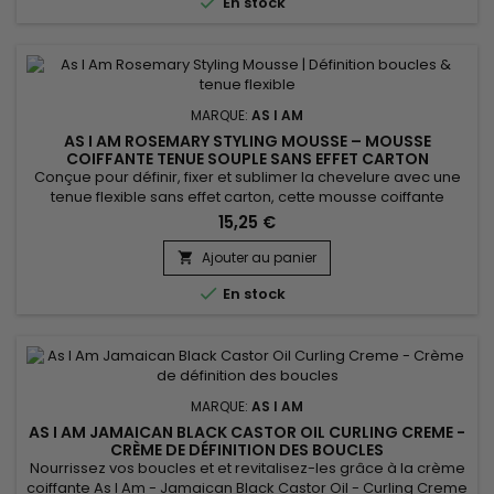

En stock
MARQUE:
AS I AM
AS I AM ROSEMARY STYLING MOUSSE – MOUSSE
COIFFANTE TENUE SOUPLE SANS EFFET CARTON
Conçue pour définir, fixer et sublimer la chevelure avec une
tenue flexible sans effet carton, cette mousse coiffante
infusée au romarin est idéale pour les cheveux bouclés,
15,25 €
frisés ou texturés. Elle apporte volume, contrôle les frisottis et
laisse les boucles rebondies, douces et brillantes. Enrichie en
Ajouter au panier

huile de romarin, biotine, Saw Palmetto, huile...

En stock
MARQUE:
AS I AM
AS I AM JAMAICAN BLACK CASTOR OIL CURLING CREME -
CRÈME DE DÉFINITION DES BOUCLES
Nourrissez vos boucles et et revitalisez-les grâce à la crème
coiffante As I Am - Jamaican Black Castor Oil - Curling Creme