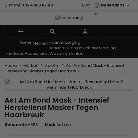

Phone:
+32 4 269 67 48
Blog
Nederlands



Home
Haarverzorging
Menu
Merken
Lichaams- en gezichtsverzorging
Kinderen
Accessoires
Weven en lonten
Home
Merken
As I Am
As I Am Bond Mask - Intensief
Herstellend Masker Tegen Haarbreuk
As I Am Bond Mask - Intensief
Herstellend Masker Tegen
Haarbreuk
Referentie
ASB3
Merk
As I am