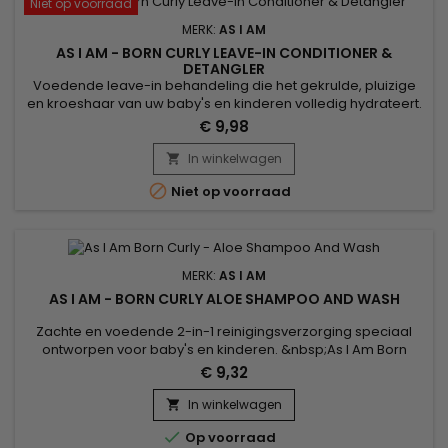
Niet op voorraad
MERK:
AS I AM
AS I AM - BORN CURLY LEAVE-IN CONDITIONER &
DETANGLER
Voedende leave-in behandeling die het gekrulde, pluizige
en kroeshaar van uw baby's en kinderen volledig hydrateert.
&nbsp;As I Am Born Curly Argan Leave-in Conditioner en
€ 9,98
Detangler voedt, versterkt de haarvezel, ontwart onmiddellijk,
definieert krullen en vermindert breuk, kroezen en het
In winkelwagen

verschijnen van knopen. De voedende Argan Leave-in-

Niet op voorraad
behandeling...
MERK:
AS I AM
AS I AM - BORN CURLY ALOE SHAMPOO AND WASH
Zachte en voedende 2-in-1 reinigingsverzorging speciaal
ontworpen voor baby's en kinderen. &nbsp;As I Am Born
Curly Aloe Shampoo And Wash reinigt de huid en het haar
€ 9,32
diep zonder de ogen te prikken, terwijl de delicatesse en het
natuurlijke evenwicht van de huid en hoofdhuid behouden
In winkelwagen

blijven.Verrijkt met Aloë Vera en Vanille-extract, zuivert,

Op voorraad
voedt,...