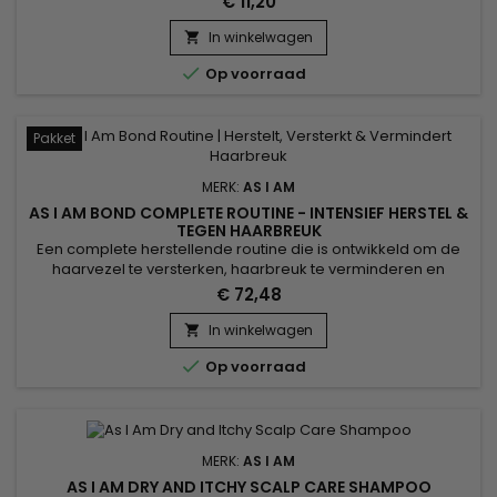
€ 11,20
beschadigde lengtes te beschermen. Het voedt het haar
intensief en laat een lichte, zijdeachtige finish achter zonder
In winkelwagen

vettig effect. Ideaal voor krullend, getextureerd, droog,

Op voorraad
gekleurd...
Pakket
MERK:
AS I AM
AS I AM BOND COMPLETE ROUTINE - INTENSIEF HERSTEL &
TEGEN HAARBREUK
Een complete herstellende routine die is ontwikkeld om de
haarvezel te versterken, haarbreuk te verminderen en
beschadigd haar nieuw leven in te blazen. Ideaal voor
€ 72,48
krullend, getextureerd, gekleurd of chemisch behandeld
haar. De As I Am Bond-lijn combineert reiniging, hydratatie en
In winkelwagen

gerichte reparatie voor lengtes die sterker, soepeler en

Op voorraad
glanzender...
MERK:
AS I AM
AS I AM DRY AND ITCHY SCALP CARE SHAMPOO