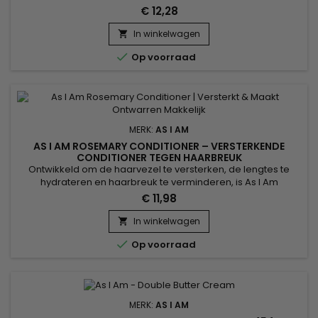
haarverbindingen te herstellen en de haarvezel te
€ 12,28
versterken vanaf de eerste toepassingen. De krachtige
formule draagt bij aan het verminderen van haarbreuk, het
In winkelwagen

verbeteren van de elasticiteit en het beschermen van de

Op voorraad
lengtes, wasbeurt na...
MERK:
AS I AM
AS I AM ROSEMARY CONDITIONER – VERSTERKENDE
CONDITIONER TEGEN HAARBREUK
Ontwikkeld om de haarvezel te versterken, de lengtes te
hydrateren en haarbreuk te verminderen, is As I Am
Rosemary Conditioner een versterkende conditioner met
€ 11,98
rozemarijn die ideaal is voor verzwakt, fijn, krullend of dunner
wordend haar. De formule verzacht, disciplineert en
In winkelwagen

vergemakkelijkt het ontwarren zonder het haar te verzwaren.

Op voorraad
Verrijkt met...
MERK:
AS I AM