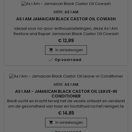
MERK:
AS I AM
AS I AM JAMAICAN BLACK CASTOR OIL COWASH
Ideaal voor no-poo-enthousiastelingen, deze As I Am
Restore and Repair Jamaican Black Castor Oil Cowash
reinigende&nbsp; Conditioner met natuurlijke ingrediënten
€ 12,89
hydrateert en beschermt je haartypes 3-4, terwijl het residu
verwijdert.
In winkelwagen


Op voorraad
MERK:
AS I AM
AS I AM - JAMAICAN BLACK CASTOR OIL LEAVE-IN
CONDITIONER
Biedt vocht en kracht terwijl het de vezels ontwart en versterkt
om de gezondheid van haar en hoofdhuid na het reinigen te
helpen herstellen en herstellen.&nbsp; Vitamine E en
€ 14,85
vitamine C werken samen om je haar en hoofdhuid te
voeden en krullen en krullen te ontwarren.&nbsp; Voor het
In winkelwagen

beste resultaat gebruiken met As I Am JBCO