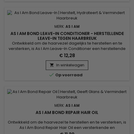
MERK:
AS I AM
AS I AM BOND LEAVE-IN CONDITIONER - HERSTELLENDE
LEAVE-IN TEGEN HAARBREUK
Ontwikkeld om de haarvezel dagelijks te herstellen en te
versterken, is As I Am Leave-In Conditioner een herstellende
leave-in verzorging die helpt haarbreuk te verminderen en
€ 12,28
tegelijkertijd intense hydratatie biedt. Het verbetert de
elasticiteit van het haar, beschermt de lengtes en
In winkelwagen

vergemakkelijkt het stylen zonder het haar te verzwaren.

Op voorraad
Ideaal...
MERK:
AS I AM
AS I AM BOND REPAIR HAIR OIL
Ontwikkeld om de haarvezel te herstellen en te versterken, is
As I Am Bond Repair Hair Oil een versterkende en
herstellende olie die helpt haarbreuk te verminderen en