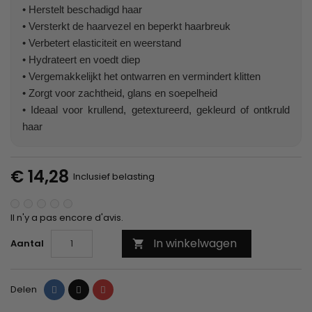
• Herstelt beschadigd haar
• Versterkt de haarvezel en beperkt haarbreuk
• Verbetert elasticiteit en weerstand
• Hydrateert en voedt diep
• Vergemakkelijkt het ontwarren en vermindert klitten
• Zorgt voor zachtheid, glans en soepelheid
• Ideaal voor krullend, getextureerd, gekleurd of ontkruld
haar
€ 14,28
Inclusief belasting
Il n'y a pas encore d'avis.
In winkelwagen
Aantal

Delen
Tweet
Pinterest
Delen