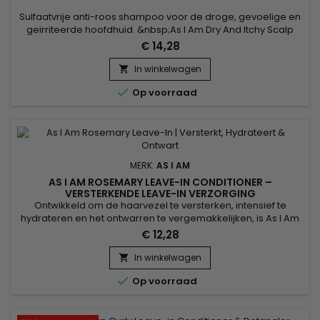
Sulfaatvrije anti-roos shampoo voor de droge, gevoelige en
geïrriteerde hoofdhuid. &nbsp;As I Am Dry And Itchy Scalp
Care Shampoo reinigt, hydrateert en ontwart het haar op
€ 14,28
milde wijze voor eenvoudiger stylen en bestrijdt een
jeukende en droge hoofdhuid.&nbsp; As I Am Anti-Dandruff
In winkelwagen

Shampoo helpt de hoofdhuid te zuiveren en te

Op voorraad
kalmeren.&nbsp; De formule...
MERK:
AS I AM
AS I AM ROSEMARY LEAVE-IN CONDITIONER –
VERSTERKENDE LEAVE-IN VERZORGING
Ontwikkeld om de haarvezel te versterken, intensief te
hydrateren en het ontwarren te vergemakkelijken, is As I Am
Rosemary Leave-In Conditioner een versterkende leave-in
€ 12,28
met rozemarijn die ideaal is voor verzwakt, krullend,
getextureerd, fijn of dunner wordend haar. Het laat de
In winkelwagen

lengtes zacht, glad en soepel aanvoelen zonder vet effect.

Op voorraad
Verrijkt met...