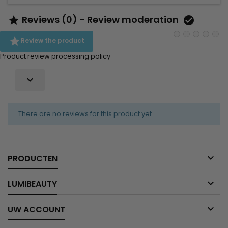
Reviews (0) - Review moderation



Review the product
Product review processing policy

There are no reviews for this product yet.

PRODUCTEN

LUMIBEAUTY

UW ACCOUNT