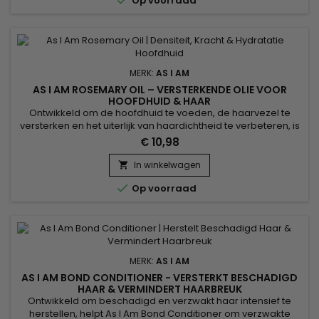

Op voorraad
Shampoo.&nbsp;...
MERK:
AS I AM
AS I AM ROSEMARY OIL – VERSTERKENDE OLIE VOOR
HOOFDHUID & HAAR
Ontwikkeld om de hoofdhuid te voeden, de haarvezel te
versterken en het uiterlijk van haardichtheid te verbeteren, is
As I Am Rosemary Oil een versterkende rozemarijnolie die
€ 10,98
ideaal is voor verzwakt of futloos haar. De kalmerende geur
van rozemarijn en pepermunt zorgt voor een frisse sensatie
In winkelwagen

terwijl zowel de hoofdhuid als de lengtes worden...

Op voorraad
MERK:
AS I AM
AS I AM BOND CONDITIONER - VERSTERKT BESCHADIGD
HAAR & VERMINDERT HAARBREUK
Ontwikkeld om beschadigd en verzwakt haar intensief te
herstellen, helpt As I Am Bond Conditioner om verzwakte