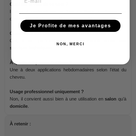
Quel est le rôle de ce soin ?
Il aide à
restructurer
la fibre capillaire,
renforcer
les
cheveux fragilisés et améliorer leur qualité globale.
Je Profite de mes avantages
Convient-il aux cheveux colorés ou décolorés ?
Oui, il est particulièrement recommandé après des
NON, MERCI
services techniques
.
À quelle fréquence l’utiliser ?
Une à deux applications hebdomadaires selon l’état du
cheveu.
Usage professionnel uniquement ?
Non, il convient aussi bien à une utilisation en
salon
qu’à
domicile
.
À retenir :