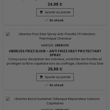
cheveu fragilisées par les colorations, décolorations,
24,98 €
lissages, traitements chimiques et agressions thermiques.
Ce soin professionnel intensif aide à restaurer la structure
Ajouter au panier

capillaire, à réduire la casse et à améliorer la...

En stock
MARQUE:
UBERLISS
UBERLISS FRIZZ ELIXIR - ANTI FRIZZ HEAT PROTECTANT
SPRAY
Conçu pour discipliner les cheveux, contrôler les frisottis et
protéger la fibre capillaire lors du coiffage, Uberliss Frizz Elixir
est un spray sans rinçage thermo-protecteur idéal pour les
29,98 €
cheveux sujets à l’humidité et aux frisottis. Sa formule enrichie
en huile de marula, huile de moringa et vitamine E nourrit
Ajouter au panier

intensément la fibre capillaire,...

En stock