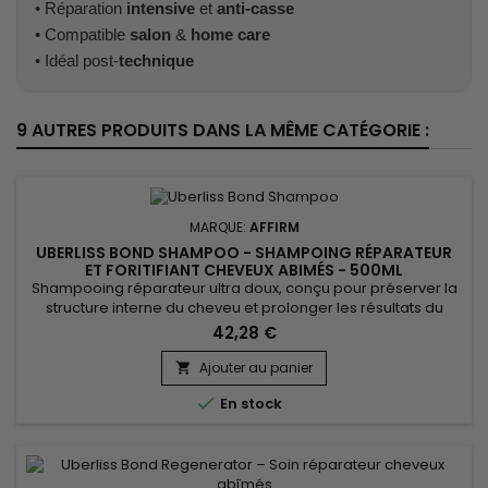
• Réparation
intensive
et
anti-casse
• Compatible
salon
&
home care
• Idéal post-
technique
9 AUTRES PRODUITS DANS LA MÊME CATÉGORIE :
MARQUE:
AFFIRM
UBERLISS BOND SHAMPOO - SHAMPOING RÉPARATEUR
ET FORITIFIANT CHEVEUX ABIMÉS - 500ML
Shampooing réparateur ultra doux, conçu pour préserver la
structure interne du cheveu et prolonger les résultats du
protocole Uberliss. Étape 2 du Soin Réparateur, sa formule
42,28 €
unique sans sulfate nettoie en douceur sans altérer les
bénéfices de l’étape 1 (Régénérateur) et prépare la fibre à
Ajouter au panier

l’étape 3 (Amplificateur). Grâce à sa technologie...

En stock