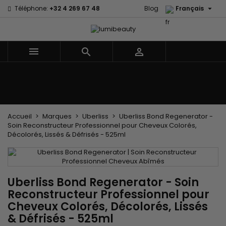

Téléphone:
+32 4 269 67 48
Blog
Français



Menu
Accueil
Marques
Soins cheveux
Soins Corps et Visage
Enfants
Les Accessoires
Tissages et Extensions
Accueil
Marques
Uberliss
Uberliss Bond Regenerator -
Soin Reconstructeur Professionnel pour Cheveux Colorés,
Décolorés, Lissés & Défrisés - 525ml
Uberliss Bond Regenerator - Soin
Reconstructeur Professionnel pour
Cheveux Colorés, Décolorés, Lissés
& Défrisés - 525ml