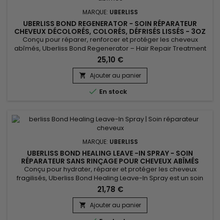
MARQUE:
UBERLISS
UBERLISS BOND REGENERATOR - SOIN RÉPARATEUR
CHEVEUX DÉCOLORÉS, COLORÉS, DÉFRISÉS LISSÉS - 3OZ
Conçu pour réparer, renforcer et protéger les cheveux
abîmés, Uberliss Bond Regenerator – Hair Repair Treatment
agit au cœur de la fibre capillaire afin de restaurer les
25,10 €
liaisons fragilisées par les traitements chimiques, la chaleur
et les agressions extérieures. Ce soin réparateur
Ajouter au panier

professionnel améliore la résistance des cheveux tout en

En stock
leur...
MARQUE:
UBERLISS
UBERLISS BOND HEALING LEAVE -IN SPRAY - SOIN
RÉPARATEUR SANS RINÇAGE POUR CHEVEUX ABÎMÉS
Conçu pour hydrater, réparer et protéger les cheveux
fragilisés, Uberliss Bond Healing Leave-In Spray est un soin
capillaire sans rinçage qui aide à renforcer la fibre capillaire
21,78 €
tout en améliorant la douceur et la brillance des cheveux. Sa
formule associe Betaine, reconnue pour ses propriétés
Ajouter au panier

hydratantes et adoucissantes, à Hydroxypropyl...