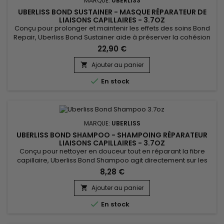
MARQUE:
UBERLISS
UBERLISS BOND SUSTAINER - MASQUE RÉPARATEUR DE
LIAISONS CAPILLAIRES - 3.7OZ
Conçu pour prolonger et maintenir les effets des soins Bond
Repair, Uberliss Bond Sustainer aide à préserver la cohésion
de la fibre capillaire et à renforcer durablement les liaisons
22,90 €
internes du cheveu après des traitements chimiques,
techniques ou thermiques. Ce soin professionnel contribue à
Ajouter au panier

stabiliser la structure capillaire, à limiter la casse et...

En stock
MARQUE:
UBERLISS
UBERLISS BOND SHAMPOO - SHAMPOING RÉPARATEUR
LIAISONS CAPILLAIRES - 3.7OZ
Conçu pour nettoyer en douceur tout en réparant la fibre
capillaire, Uberliss Bond Shampoo agit directement sur les
liaisons internes du cheveu fragilisées par les colorations,
8,28 €
décolorations, lissages et agressions thermiques. Sa formule
professionnelle aide à renforcer la structure capillaire, à
Ajouter au panier

réduire la casse et à préserver l’hydratation, sans...

En stock