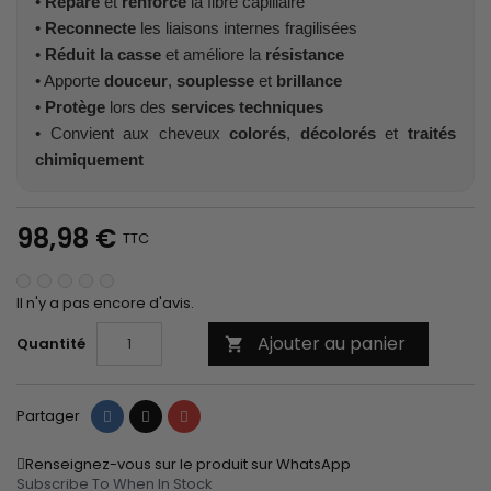
•
Répare
et
renforce
la fibre capillaire
•
Reconnecte
les liaisons internes fragilisées
•
Réduit la casse
et améliore la
résistance
• Apporte
douceur
,
souplesse
et
brillance
•
Protège
lors des
services techniques
• Convient aux cheveux
colorés
,
décolorés
et
traités
chimiquement
98,98 €
TTC
Il n'y a pas encore d'avis.
Ajouter au panier
Quantité

Partager
Tweet
Pinterest
Partager
Renseignez-vous sur le produit sur WhatsApp
Subscribe To When In Stock