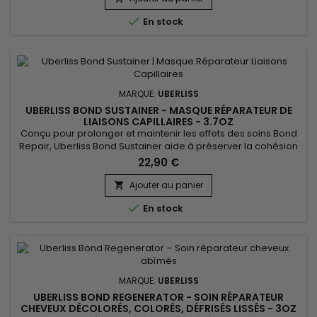
hydratantes et adoucissantes, à Hydroxypropyl...

En stock
MARQUE:
UBERLISS
UBERLISS BOND SUSTAINER - MASQUE RÉPARATEUR DE
LIAISONS CAPILLAIRES - 3.7OZ
Conçu pour prolonger et maintenir les effets des soins Bond
Repair, Uberliss Bond Sustainer aide à préserver la cohésion
de la fibre capillaire et à renforcer durablement les liaisons
22,90 €
internes du cheveu après des traitements chimiques,
techniques ou thermiques. Ce soin professionnel contribue à
Ajouter au panier

stabiliser la structure capillaire, à limiter la casse et...

En stock
MARQUE:
UBERLISS
UBERLISS BOND REGENERATOR - SOIN RÉPARATEUR
CHEVEUX DÉCOLORÉS, COLORÉS, DÉFRISÉS LISSÉS - 3OZ