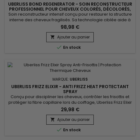
UBERLISS BOND REGENERATOR - SOIN RECONSTRUCTEUR
PROFESSIONNEL POUR CHEVEUX COLORÉS, DÉCOLORÉS,
LISSÉS & DÉFRISÉS - 525ML
Soin reconstructeur intensif conçu pour restaurer la structure
interne des cheveux fragilisés. Sa technologie ciblée aide à
reconnecter les liaisons affaiblies par les colorations,
98,98 €
décolorations, défrisages, lissages et l’usage répété d’outils
chauffants. La fibre gagne en force, en élasticité et en
Ajouter au panier

résistance dès les premières applications. Idéal en...

En stock
MARQUE:
UBERLISS
UBERLISS FRIZZ ELIXIR - ANTI FRIZZ HEAT PROTECTANT
SPRAY
Conçu pour discipliner les cheveux, contrôler les frisottis et
protéger la fibre capillaire lors du coiffage, Uberliss Frizz Elixir
est un spray sans rinçage thermo-protecteur idéal pour les
29,98 €
cheveux sujets à l’humidité et aux frisottis. Sa formule enrichie
en huile de marula, huile de moringa et vitamine E nourrit
Ajouter au panier

intensément la fibre capillaire,...

En stock