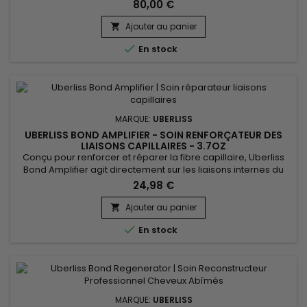
80,00 €
Ajouter au panier


En stock
MARQUE:
UBERLISS
UBERLISS BOND AMPLIFIER - SOIN RENFORÇATEUR DES
LIAISONS CAPILLAIRES - 3.7OZ
Conçu pour renforcer et réparer la fibre capillaire, Uberliss
Bond Amplifier agit directement sur les liaisons internes du
cheveu fragilisées par les colorations, décolorations,
24,98 €
lissages, traitements chimiques et agressions thermiques.
Ce soin professionnel intensif aide à restaurer la structure
Ajouter au panier

capillaire, à réduire la casse et à améliorer la...

En stock
MARQUE:
UBERLISS