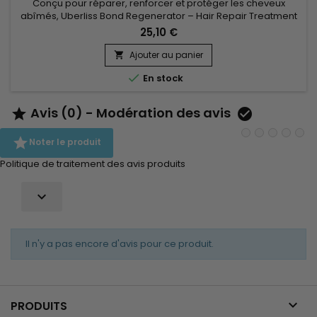
Conçu pour réparer, renforcer et protéger les cheveux
abîmés, Uberliss Bond Regenerator – Hair Repair Treatment
agit au cœur de la fibre capillaire afin de restaurer les
25,10 €
liaisons fragilisées par les traitements chimiques, la chaleur
et les agressions extérieures. Ce soin réparateur
Ajouter au panier

professionnel améliore la résistance des cheveux tout en

En stock
leur...
Avis (0) - Modération des avis



Noter le produit
Politique de traitement des avis produits

Il n'y a pas encore d'avis pour ce produit.

PRODUITS