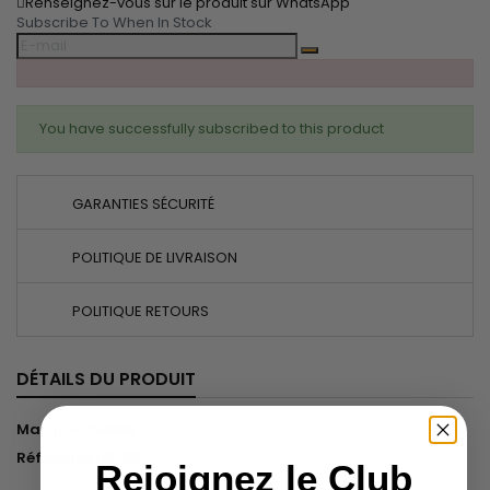
Renseignez-vous sur le produit sur WhatsApp
Subscribe To When In Stock
You have successfully subscribed to this product
GARANTIES SÉCURITÉ
POLITIQUE DE LIVRAISON
POLITIQUE RETOURS
DÉTAILS DU PRODUIT
Marque
Uberliss
Référence
UBER8
Rejoignez le Club