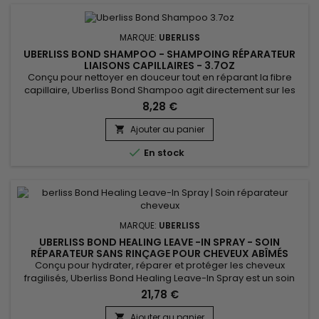
MARQUE:
UBERLISS
UBERLISS BOND SHAMPOO - SHAMPOING RÉPARATEUR
LIAISONS CAPILLAIRES - 3.7OZ
Conçu pour nettoyer en douceur tout en réparant la fibre
capillaire, Uberliss Bond Shampoo agit directement sur les
liaisons internes du cheveu fragilisées par les colorations,
8,28 €
décolorations, lissages et agressions thermiques. Sa formule
professionnelle aide à renforcer la structure capillaire, à
Ajouter au panier

réduire la casse et à préserver l’hydratation, sans...

En stock
MARQUE:
UBERLISS
UBERLISS BOND HEALING LEAVE -IN SPRAY - SOIN
RÉPARATEUR SANS RINÇAGE POUR CHEVEUX ABÎMÉS
Conçu pour hydrater, réparer et protéger les cheveux
fragilisés, Uberliss Bond Healing Leave-In Spray est un soin
capillaire sans rinçage qui aide à renforcer la fibre capillaire
21,78 €
tout en améliorant la douceur et la brillance des cheveux. Sa
formule associe Betaine, reconnue pour ses propriétés
Ajouter au panier
