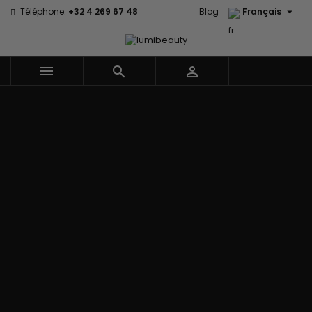

Téléphone:
+32 4 269 67 48
Blog
Français



Menu
Accueil
Marques
60 secondes
Civic Cream
Em2h
Creme Of
Affirm
Nature
Izzy Coiffe
Palmers
Alikay Naturals
Curls
Jessicurl
Premium
Agadir
CurlyWorld
Kee Mee Lissage
Keratin Caviar
Ambi Skin
Dark and
Coréen
PureScalp Hair
Care
Lovely
KeraCare
Spa
ApHogee
Design
Keraplex
Rafete Skin
As I Am
Essentials
Kinky Curly
Shea Moisture
Avlon Texture
DevaCurl
Lyscia lissage au
Shea Moisture -
Release
Dudu-Osun
Tanin
Kids
BaByliss Pro
Eco Styler
Makari de Suisse
Sibel
Biopeptides -
EM2H
Makari Bébé
Skin Light
EM2H
EM2H
Mielle Organics
Sunny Isle