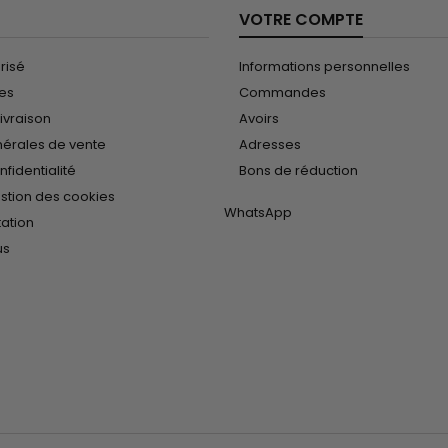
VOTRE COMPTE
risé
Informations personnelles
les
Commandes
ivraison
Avoirs
nérales de vente
Adresses
nfidentialité
Bons de réduction
estion des cookies
WhatsApp
tation
us