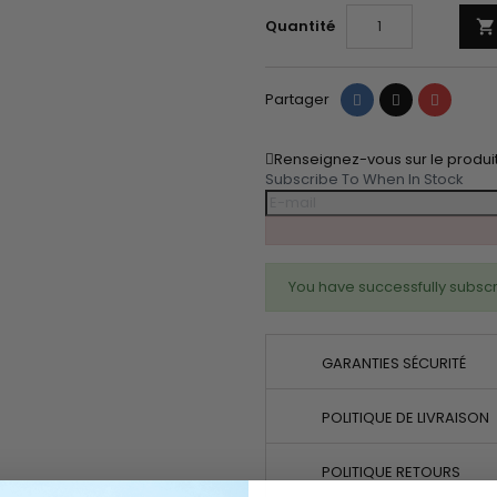
Quantité

Partager
Tweet
Pinteres
Partager
Renseignez-vous sur le produi
Subscribe To When In Stock
You have successfully subscr
GARANTIES SÉCURITÉ
POLITIQUE DE LIVRAISON
POLITIQUE RETOURS