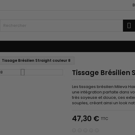
B
R
fants
Les Accessoires
Tissages et Extensions
Tissage Brésilien Straight couleur 8
Tissage Brésilien 
Les tissages brésilien Mileva Hai
une intégration parfaite dans v
très soyeuse et douce, ces ext
souples, créant ainsi un look nat
47,30 €
TTC