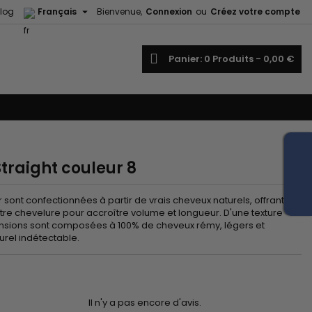

log
Français
Bienvenue,
Connexion
ou
Créez votre compte
echercher
Panier
0
Produits -
0,00 €
Straight couleur 8
r sont confectionnées à partir de vrais cheveux naturels, offrant
otre chevelure pour accroître volume et longueur. D'une texture
ensions sont composées à 100% de cheveux rémy, légers et
urel indétectable.
Il n'y a pas encore d'avis.