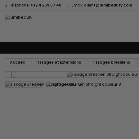
Téléphone:
+32 4 269 67 48
Email:
client@lumibeauty.com
Menu
Accueil
Marques
Soins cheveux
Soins Corps et Visage
En
Accueil
Tissages et Extensions
Tissages brésiliens