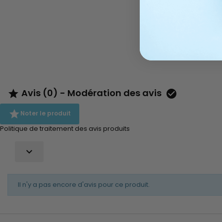
cheveux au minimum. Faciles...
Avis (0) - Modération des avis



Noter le produit
Politique de traitement des avis produits

Il n'y a pas encore d'avis pour ce produit.