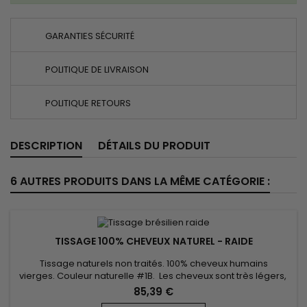
GARANTIES SÉCURITÉ
POLITIQUE DE LIVRAISON
POLITIQUE RETOURS
DESCRIPTION
DÉTAILS DU PRODUIT
6 AUTRES PRODUITS DANS LA MÊME CATÉGORIE :
TISSAGE 100% CHEVEUX NATUREL - RAIDE
Tissage naturels non traités. 100% cheveux humains
vierges. Couleur naturelle #1B. Les cheveux sont très légers,
souples, pour un look naturel. Ils sont cousus machine l’un à
85,39 €
l’autre, offrant une forte solidité, une perte de cheveux