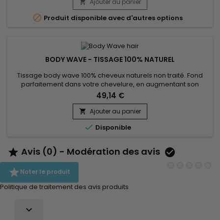
trame de côté. Cheveu est très léger, souple, pour un look
Ajouter au panier

naturel. Ils sont cousus machine l’un à l’autre, offrant une...

Produit disponible avec d'autres options
BODY WAVE - TISSAGE 100% NATUREL
Tissage body wave 100% cheveux naturels non traité. Fond
parfaitement dans votre chevelure, en augmentant son
volume ou sa longueur. Très soyeux et très doux, et légers,
49,14 €
pour un look naturel. Cousus à la machine ils offre une forte
solidité et une perte de cheveux minime. Facile à laver, ils ne
Ajouter au panier

s'emmêlent pas, donne une tenue longue durée et un durée

Disponible
de...
Avis (0) - Modération des avis



Noter le produit
Politique de traitement des avis produits
