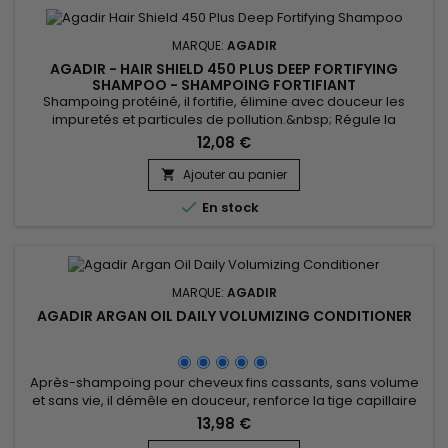
MARQUE:
AGADIR
AGADIR - HAIR SHIELD 450 PLUS DEEP FORTIFYING
SHAMPOO - SHAMPOING FORTIFIANT
Shampoing protéiné, il fortifie, élimine avec douceur les
impuretés et particules de pollution.&nbsp; Régule la
production de sébum.&nbsp; Réduit le risque de chute de
12,08 €
cheveux.&nbsp; Enrichi en Panthénol, en extraits de Soja et
protéines de Blé, Agadir Hair Shield 450 Plus Deep Fortifying
Ajouter au panier

Shampoo est le nettoyant idéal pour les cheveux affaiblis,

En stock
secs...
MARQUE:
AGADIR
AGADIR ARGAN OIL DAILY VOLUMIZING CONDITIONER
Après-shampoing pour cheveux fins cassants, sans volume
et sans vie, il démêle en douceur, renforce la tige capillaire
et hydrate les cheveux.&nbsp; Enrichi en huile d'Argan et
13,98 €
Panthénol, il contient également des antioxydants et de la