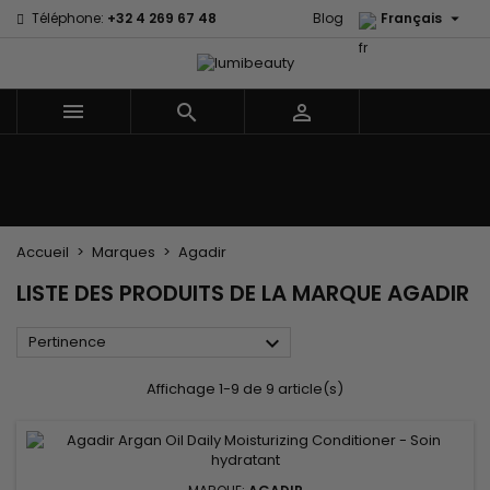

Téléphone:
+32 4 269 67 48
Blog
Français



Menu
Accueil
Marques
Soins cheveux
Soins Corps et Visage
Enfants
Les Accessoires
Tissages et Extensions
Accueil
Marques
Agadir
LISTE DES PRODUITS DE LA MARQUE AGADIR

Pertinence
Affichage 1-9 de 9 article(s)