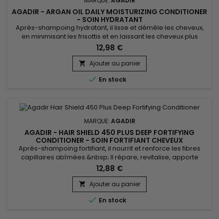
MARQUE:
AGADIR
AGADIR - ARGAN OIL DAILY MOISTURIZING CONDITIONER
- SOIN HYDRATANT
Après-shampoing hydratant, il lisse et démêle les cheveux,
en minimisant les frisottis et en laissant les cheveux plus
sains. Enrichi de Biotine, Kératine et d’huile d’Argan, Agadir
12,98 €
Daily Moisturizing Conditioner revitalise, stimule la pousse et
crée une barrière protectrice contre les agressions
Ajouter au panier

extérieures qui peuvent provoquer des cassures et des...

En stock
MARQUE:
AGADIR
AGADIR - HAIR SHIELD 450 PLUS DEEP FORTIFYING
CONDITIONER - SOIN FORTIFIANT CHEVEUX
Après-shampoing fortifiant, il nourrit et renforce les fibres
capillaires abîmées.&nbsp; Il répare, revitalise, apporte
force, élasticité et douceur.&nbsp; Agadir Hair Shield 450 Plus
12,88 €
Deep Fortifying Conditioner est un soin protéiné, formulé
avec des acides aminés, du Panthénol et de l’huile d’Argan
Ajouter au panier

pour hydrater, fortifier et apporter souplesse et...

En stock