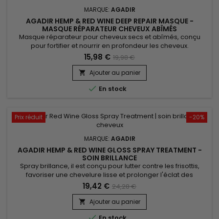
MARQUE:
AGADIR
AGADIR HEMP & RED WINE DEEP REPAIR MASQUE -
MASQUE RÉPARATEUR CHEVEUX ABÎMÉS
Masque réparateur pour cheveux secs et abîmés, conçu
pour fortifier et nourrir en profondeur les cheveux.
&nbsp;Grâce à ses ingrédients d’origine végétal, Agadir Red
15,98 €
19,98 €
Wine Deep Repair Masque permet de démêler, de lisser la
chevelure et de renforcer la tige capillaire afin d’éviter la
Ajouter au panier

casse. &nbsp;En exploitant le pouvoir des plantes, le masque

En stock
réparateur...
Prix réduit
-20%
MARQUE:
AGADIR
AGADIR HEMP & RED WINE GLOSS SPRAY TREATMENT -
SOIN BRILLANCE
Spray brillance, il est conçu pour lutter contre les frisottis,
favoriser une chevelure lisse et prolonger l'éclat des
cheveux. Agadir Red Wine Gloss Spray Treatment apporte
19,42 €
24,28 €
force, répare tout en ravivant l’éclat des cheveux. &nbsp;Le
Spray brillance de Agadir contribue à restaurer douceur,
Ajouter au panier

souplesse et brillance, grâce à une puissante concoction...

En stock