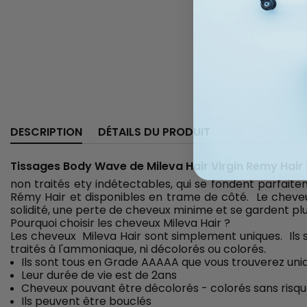
DESCRIPTION
DÉTAILS DU PRODUIT
Tissages Body Wave de Mileva Hair Virgin Remy Hair 
non traités ety indétectables, qui se fondent parfait
Rémy Hair et disponibles en trame de côté. Le cheveu e
solidité, une perte de cheveux minime et se gardent pl
Pourquoi choisir les cheveux Mileva Hair ?
Les cheveux Mileva Hair sont simplement uniques. Ils s
traités à l'ammoniaque, ni décolorés ou colorés.
Ils sont tous en Grade AAAAA que vous trouverez u
Leur durée de vie est de 2ans
Cheveux pouvant être décolorés - colorés sans risqu
Ils peuvent être bouclés