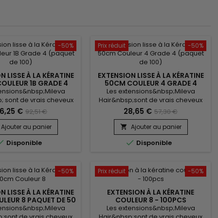
-50%
Prix réduit
-50%
N LISSE À LA KÉRATINE
EXTENSION LISSE À LA KÉRATINE
OULEUR 1B GRADE 4
50CM COULEUR 4 GRADE 4
AQUET DE 100)
(PAQUET DE 50)
tensions&nbsp;Mileva
Les extensions&nbsp;Mileva
; sont de vrais cheveux
Hair&nbsp;sont de vrais cheveux
, indétectables, qui se
naturels, indétectables, qui se
6,25 €
28,65 €
92,51 €
57,30 €
arfaitement dans votre
fondent parfaitement dans votre
e, en augmentant son
chevelure, en augmentant son
Ajouter au panier
Ajouter au panier

ou sa longueur.&nbsp;
volume ou sa longueur.&nbsp;


Disponible
Disponible
ux, &nbsp;très doux, ils
Très soyeux, très doux, ils sont 100%
% rémy hair. &nbsp; Le
rémy hair.&nbsp; Le cheveu est
t très léger, souple, et
très léger, souple, et donne un
n look très naturel !
look très naturel.
-50%
Prix réduit
-50%
N LISSE À LA KÉRATINE
EXTENSION À LA KÉRATINE
LEUR 8 PAQUET DE 50
COULEUR 8 - 100PCS
tensions&nbsp;Mileva
Les extensions&nbsp;Mileva
;sont de vrais cheveux
Hair&nbsp;sont de vrais cheveux