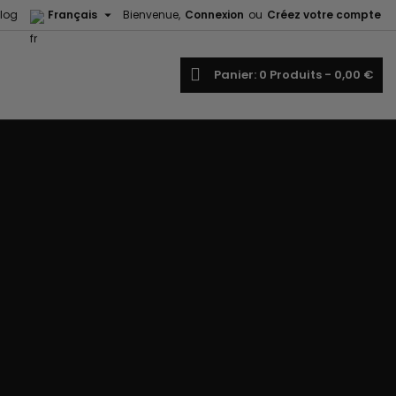

log
Français
Bienvenue,
Connexion
ou
Créez votre compte
echercher
Panier
0
Produits -
0,00 €