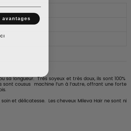
s avantages
CI
u sa longueur. Très soyeux et très doux, ils sont 100%
s sont cousus machine l’un à l’autre, offrant une forte
is.
soin et délicatesse. Les cheveux Mileva Hair ne sont ni