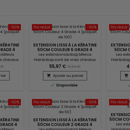
-50%
Prix réduit
-50%
Prix réduit
 KÉRATINE
EXTENSION LISSE À LA KÉRATINE
EXTENSIO
GRADE 4
50CM COULEUR 6 GRADE 4
50CM C
0)
(PAQUET DE 100)
(P
;Mileva
Les extensions&nbsp;Mileva
Les ex
is cheveux
Hair&nbsp;sont de vrais cheveux
Hair&nbsp
s, qui se
naturels, indétectables, qui se
naturels
55,97 €
4
 €
111,93 €
dans votre
fondent parfaitement dans votre
fondent p
ntant son
chevelure, en augmentant son
chevelur
nier
Ajouter au panier


r.&nbsp;
volume ou sa longueur.&nbsp;
volume 

e
Disponible
ls sont 100%
Très soyeux, très doux, ils sont 100%
Très soye
heveu est
rémy hair.&nbsp; Le cheveu est
sont 100
 donne un
très léger, souple, et donne un
cheveu es
l.
look très naturel.
donne u
-50%
Prix réduit
-50%
Prix réduit
EXTENSIO
50CM COU
 KÉRATINE
EXTENSION LISSE À LA KÉRATINE
Les ex
GRADE 4
50CM COULEUR 2 GRADE 4
00)
(PAQUET DE 50)
;Mileva
Les extensions&nbsp;Mileva
Hair&nbsp