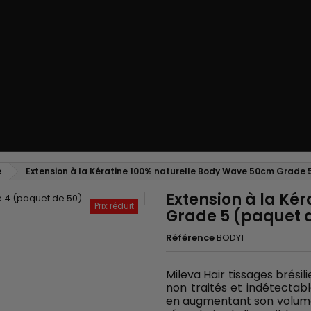
e
Extension à la Kératine 100% naturelle Body Wave 50cm Grade 
Extension à la Ké
Prix réduit
Grade 5 (paquet 
Référence
BODY1
Mileva Hair tissages brésil
non traités et indétectab
en augmentant son volume o