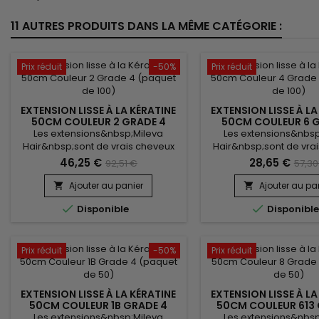
11 AUTRES PRODUITS DANS LA MÊME CATÉGORIE :
Prix réduit
-50%
Prix réduit
EXTENSION LISSE À LA KÉRATINE
EXTENSION LISSE À LA
50CM COULEUR 2 GRADE 4
50CM COULEUR 6 
(PAQUET DE 100)
(PAQUET DE 5
Les extensions&nbsp;Mileva
Les extensions&nbsp
Hair&nbsp;sont de vrais cheveux
Hair&nbsp;sont de vra
naturels, indétectables, qui se
naturels, indétectable
46,25 €
28,65 €
92,51 €
57,30
fondent parfaitement dans votre
fondent parfaitement 
chevelure, en augmentant son
chevelure, en augme
Ajouter au panier
Ajouter au pa


volume ou sa longueur. Très
volume ou sa longueu


Disponible
Disponibl
soyeux, très doux, ils sont 100%
Très soyeux, très doux, i
rémy hair.&nbsp; Le cheveu est
rémy hair.&nbsp; Le c
très léger, souple, et vous donne
très léger, souple, et
un look très naturel.
look très nature
Prix réduit
-50%
Prix réduit
EXTENSION LISSE À LA KÉRATINE
EXTENSION LISSE À LA
50CM COULEUR 1B GRADE 4
50CM COULEUR 613 
(PAQUET DE 50)
(PAQUET DE 1
Les extensions&nbsp;Mileva
Les extensions&nbsp