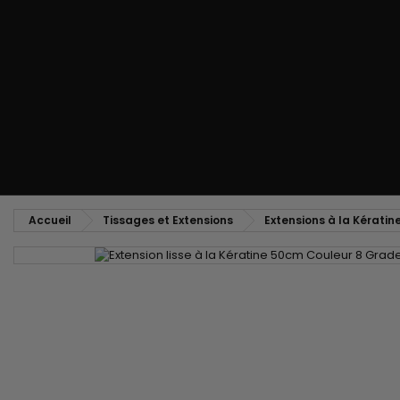
Peigne coiffant
Peigne à défriser, à crêper
Brosse soufflante
Tissages et Extensions
Tissages brésiliens
Perruques et Postiches
Extensions à Clip
Perruques Naturelles
Pinces sépare-mèches
Perruques Synthétiques
Top Closures
Postiches
Extensions à la Kératine
Accueil
Tissages et Extensions
Extensions à la Kératin