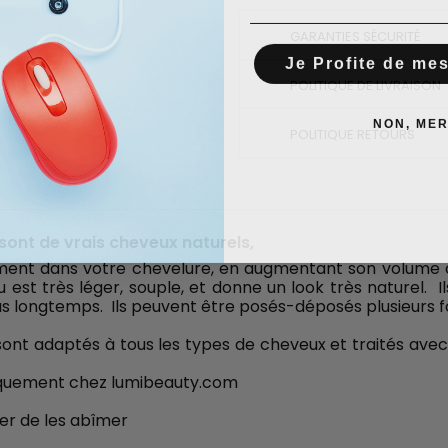
GARANTIES SÉCURITÉ
Je Profite de me
POLITIQUE DE LIVRAISON
NON, MER
POLITIQUE RETOURS
sont de vrais cheveux naturels,
ement dans votre chevelure, en augmentant son volume o
st très léger, souple, et donne un look très naturel. Il
us longtemps. Ils peuvent être posés-déposés plusieurs fo
ont adaptés à tous les types de cheveux et traités avec 
niquement chez lumibeauty.com
er de les abîmer