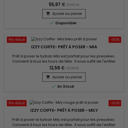
votre chevelure, en augmentant son volume ou sa
55,97 €
111,93 €
longueur.&nbsp; Très soyeux et très doux, ils sont 100% rémy
hair.&nbsp; Le cheveu est très léger, souple et donne un look
Ajouter au panier

très naturel.

Disponible
Prix réduit
-50%
IZZY COIFFE- PRÊT À POSER - MIA
Prêt à poser le turban MIa est parfait pour les pressées.
Convient à tous les tours de tête. Il vous suffit de l'enfiler
comme un bonnet classique pour booster votre style !
12,59 €
25,18 €
confort inégalé et un très beau rendu. Vendu avec son bijou
pour un look élégant.
Ajouter au panier


En Stock
Prix réduit
-50%
IZZY COIFFE- PRÊT À POSER - MILY
Prêt à poser le turban Mily est parfait pour les pressées.
Convient à tous les tours de tête. Il vous suffit de l'enfiler