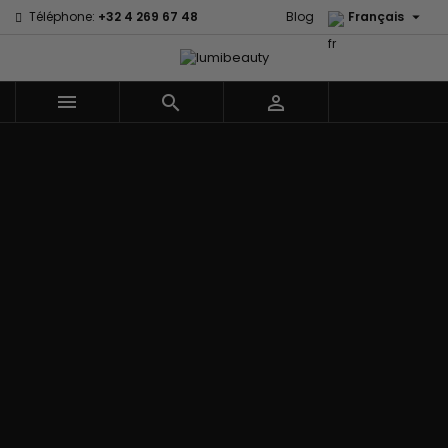

Téléphone:
+32 4 269 67 48
Blog
Français



Menu
Accueil
Marques
60 secondes
Civic Cream
Em2h
Creme Of
Affirm
Nature
Izzy Coiffe
Palmers
Alikay Naturals
Curls
Jessicurl
Premium
Agadir
CurlyWorld
Kee Mee Lissage
Keratin Caviar
Ambi Skin
Dark and
Coréen
PureScalp Hair
Care
Lovely
KeraCare
Spa
ApHogee
Design
Keraplex
Rafete Skin
As I Am
Essentials
Kinky Curly
Shea Moisture
Avlon Texture
DevaCurl
Lyscia lissage au
Shea Moisture -
Release
Dudu-Osun
Tanin
Kids
BaByliss Pro
Eco Styler
Makari de Suisse
Sibel
Biopeptides -
EM2H
Makari Bébé
Skin Light
EM2H
EM2H
Mielle Organics
Sunny Isle