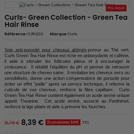
Prix réduit
Curls- Green Collection - Green Tea
Hair Rinse
Référence
CURLS03
Marque
Curls
Soin anti-porosité pour cheveux abîmés
-poreux au Thé vert,
Curls Green Tea Hair Rinse est riche en antioxydants et caféine,
il aide à stimuler les follicules pileux et à encourager la
croissance. Il rétablit l'équilibre du pH et permet de retrouver
une structure de cheveu saine. Il revitalise les cheveux secs ou
sensibilisés, donne une action compensatrice de porosité pour
éviter un effet "paille" après un service technique, il referme la
cuticule de vos cheveux, renforce la fibre capillaire. Curls
Green Tea Hair Rinse contient également un acide aminé unique
appelé Theanine. Cet acide aminé, associé au Panthénol,
renforce la tige pilaire et aide à prévenir les fourches.
8,39 €
Économisez 50%
TTC
16,78 €