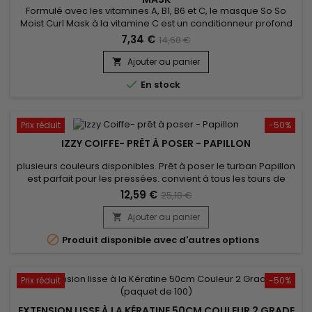
Formulé avec les vitamines A, B1, B6 et C, le masque So So
Moist Curl Mask à la vitamine C est un conditionneur profond
parfait infusé avec de la vitamine C, A et plus !&nbsp; Son
7,34 €
14,68 €
action renforce la croissance des cheveux, augmente la
production de sébum et diminue la perte des cheveux !
Ajouter au panier


En stock
Prix réduit
-50%
IZZY COIFFE- PRÊT À POSER - PAPILLON
plusieurs couleurs disponibles. Prêt à poser le turban Papillon
est parfait pour les pressées. convient à tous les tours de
tête. Il vous suffit de l'enfiler comme un bonnet classique pour
12,59 €
25,18 €
booster votre style ! confort inégalé et un très beau rendu.
Vendu avec son bijou pour un look élégant.
Ajouter au panier


Produit disponible avec d'autres options
Prix réduit
-50%
EXTENSION LISSE À LA KÉRATINE 50CM COULEUR 2 GRADE