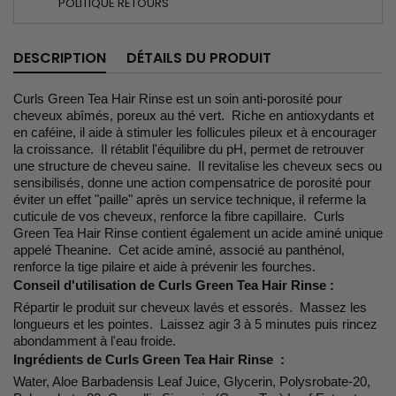
POLITIQUE RETOURS
DESCRIPTION
DÉTAILS DU PRODUIT
Curls Green Tea Hair Rinse est un soin anti-porosité pour
cheveux abîmés, poreux au thé vert. Riche en antioxydants et
en caféine, il aide à stimuler les follicules pileux et à encourager
la croissance. Il rétablit l'équilibre du pH, permet de retrouver
une structure de cheveu saine. Il revitalise les cheveux secs ou
sensibilisés, donne une action compensatrice de porosité pour
éviter un effet "paille" après un service technique, il referme la
cuticule de vos cheveux, renforce la fibre capillaire. Curls
Green Tea Hair Rinse contient également un acide aminé unique
appelé Theanine. Cet acide aminé, associé au panthénol,
renforce la tige pilaire et aide à prévenir les fourches.
Conseil d'utilisation de Curls Green Tea Hair Rinse
:
Répartir le produit sur cheveux lavés et essorés. Massez les
longueurs et les pointes. Laissez agir 3 à 5 minutes puis rincez
abondamment à l'eau froide.
Ingrédients de Curls Green Tea Hair Rinse :
Water, Aloe Barbadensis Leaf Juice, Glycerin, Polysrobate-20,