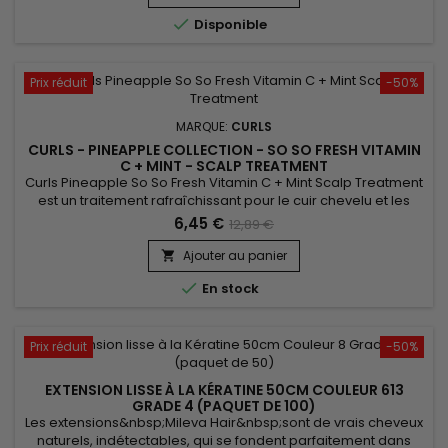
très naturel.

Disponible
Prix réduit
-50%
MARQUE:
CURLS
CURLS - PINEAPPLE COLLECTION - SO SO FRESH VITAMIN
C + MINT - SCALP TREATMENT
Curls Pineapple So So Fresh Vitamin C + Mint Scalp Treatment
est un traitement rafraîchissant pour le cuir chevelu et les
cheveux.&nbsp; Il répare, renforce et hydrate grâce à l'huile
6,45 €
12,89 €
de Soja, de Tournesol et au beurre de Karité.&nbsp; Formulé
avec de l'huile de Menthe,&nbsp;Curls Pineapple So So Fresh
Ajouter au panier

Vitamin C + Mint Scalp Treatment est une véritable...

En stock
Prix réduit
-50%
EXTENSION LISSE À LA KÉRATINE 50CM COULEUR 613
GRADE 4 (PAQUET DE 100)
Les extensions&nbsp;Mileva Hair&nbsp;sont de vrais cheveux
naturels, indétectables, qui se fondent parfaitement dans