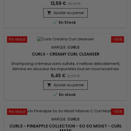
comme un bonnet classique pour booster votre style !
12,59 €
25,18 €
confort inégalé et un très beau rendu. Vendu avec son bijou
pour un look élégant.
Ajouter au panier


En Stock
Prix réduit
-50%
MARQUE:
CURLS
CURLS - CREAMY CURL CLEANSER
Shampoing crémeux sans sulfate, il nettoie délicatement,
élimine en douceur les impuretés tout en nourrissant les
cheveux.&nbsp; Idéal pour les cheveux altérés
6,45 €
12,89 €
chimiquement/colorés, Curls Creamy Curl Cleanser hydrate,
définit et sublime les boucles. Les protéines de Soie, le
Ajouter au panier

Panthénol et les céramides forment un mélange nourrissant

En stock
pour hydrater et...
Prix réduit
-50%
MARQUE:
CURLS
CURLS - PINEAPPLE COLLECTION - SO SO MOIST - CURL
MASK