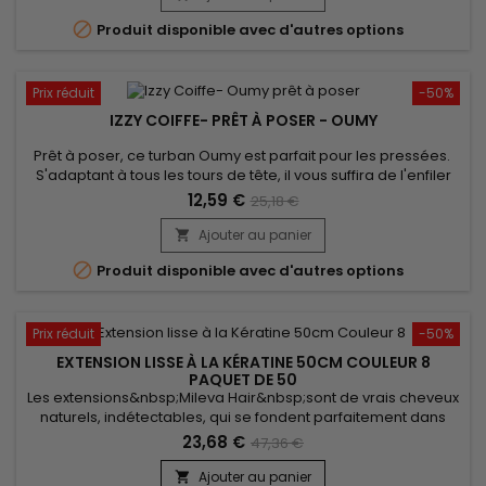

Produit disponible avec d'autres options
Prix réduit
-50%
IZZY COIFFE- PRÊT À POSER - OUMY
Prêt à poser, ce turban Oumy est parfait pour les pressées.
S'adaptant à tous les tours de tête, il vous suffira de l'enfiler
comme un bonnet classique pour booster votre style !
12,59 €
25,18 €
Confort inégalé et un très beau rendu. Livré avec son bijou,
Izzy Coiffe vous confère un look très élégant.
Ajouter au panier


Produit disponible avec d'autres options
Prix réduit
-50%
EXTENSION LISSE À LA KÉRATINE 50CM COULEUR 8
PAQUET DE 50
Les extensions&nbsp;Mileva Hair&nbsp;sont de vrais cheveux
naturels, indétectables, qui se fondent parfaitement dans
votre chevelure, en augmentant son volume ou sa
23,68 €
47,36 €
longueur.&nbsp; Très soyeux et très doux, ils sont 100% rémy
hair.&nbsp; Le cheveu est très léger, souple et donne un look
Ajouter au panier
