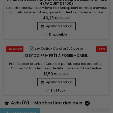
4 (PAQUET DE 100)
Les extensions&nbsp;Mileva Hair&nbsp;sont de vrais cheveux
naturels, indétectables, qui se fondent parfaitement dans
votre chevelure, en augmentant son volume ou sa longueur.
46,25 €
92,51 €
Très soyeux, très doux, ils sont 100% rémy hair.&nbsp; Le
cheveu est très léger, souple, et vous donne un look très
Ajouter au panier

naturel.

Disponible
Prix réduit
-50%
IZZY COIFFE- PRÊT À POSER - CAREL
Prêt à poser le turban Carel est parfait pour les pressées.
Convient à tous les tours de tête. Il vous suffit de l'enfiler
comme un bonnet classique pour booster votre style !
12,59 €
25,18 €
confort inégalé et un très beau rendu. Vendu avec son bijou
pour un look élégant.
Ajouter au panier


En Stock
Avis (0) - Modération des avis

