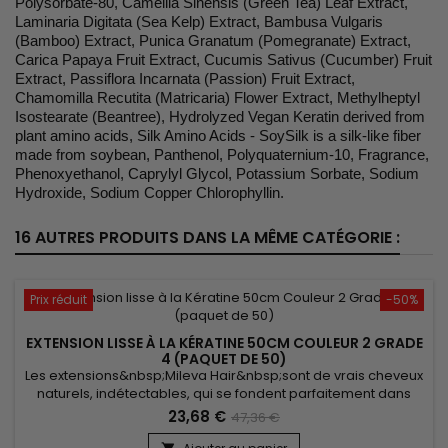
Polysorbate-80, Camellia Sinensis (Green Tea) Leaf Extract,
Laminaria Digitata (Sea Kelp) Extract, Bambusa Vulgaris
(Bamboo) Extract, Punica Granatum (Pomegranate) Extract,
Carica Papaya Fruit Extract, Cucumis Sativus (Cucumber) Fruit
Extract, Passiflora Incarnata (Passion) Fruit Extract,
Chamomilla Recutita (Matricaria) Flower Extract, Methylheptyl
Isostearate (Beantree), Hydrolyzed Vegan Keratin derived from
plant amino acids, Silk Amino Acids - SoySilk is a silk-like fiber
made from soybean, Panthenol, Polyquaternium-10, Fragrance,
Phenoxyethanol, Caprylyl Glycol, Potassium Sorbate, Sodium
Hydroxide, Sodium Copper Chlorophyllin.
16 AUTRES PRODUITS DANS LA MÊME CATÉGORIE :
Prix réduit
-50%
EXTENSION LISSE À LA KÉRATINE 50CM COULEUR 2 GRADE
4 (PAQUET DE 50)
Les extensions&nbsp;Mileva Hair&nbsp;sont de vrais cheveux
naturels, indétectables, qui se fondent parfaitement dans
votre chevelure, en augmentant son volume ou sa
23,68 €
47,36 €
longueur.&nbsp; Très soyeux, très doux ils sont 100% rémy
hair.&nbsp; Le cheveu est très léger, souple, et donne un look