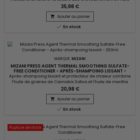
d'argan, reconnue pour ses vertus réparatrices et
35,98 €
protectrices, il renforce la fibre capillaire. L'extrait d'agave
apporte brillance et souplesse, sans alourdir. Mizani&nbsp;
Ajouter au panier

Press Agent Thermal Smoothing Sulfate Free Shampoo est

En stock
parfait...
MARQUE:
MIZANI
MIZANI PRESS AGENT THERMAL SMOOTHING SULFATE-
FREE CONDITIONER - APRÈS-SHAMPOING LISSANT -
250ML
Après-shampoing lissant et protecteur de chaleur combine
l'huile de graines de Cannabis Sativa et l'huile de menthe
poivrée pour un soin capillaire revitalisant. Il protège contre
20,98 €
les dommages thermiques lors du coiffage, tout en lissant les
cheveux et en réduisant les frisottis. L'huile de Cannabis
Ajouter au panier

Sativa offre une hydratation intense sans alourdir,...

En stock
Rupture de stock