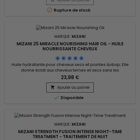
hydratantes, revitalisantes de l'huile de Riz, de l’huile de...

Rupture de stock
MARQUE:
MIZANI
MIZANI 25 MIRACLE NOURISHING HAIR OIL - HUILE
NOURRISSANTE CHEVEUX
Huile hydratante pour cheveux secs et pointes.&nbsp; Elle
donne éclat aux cheveux ternes et secs sans les
alourdir.&nbsp; Formule biodégradable à 99% avec des
23,98 €
huiles naturelles de Coco, d'Olive, de Tournesol et
Jojoba.&nbsp; Pénètre profondément et s'absorbe
Ajouter au panier

instantanément. &nbsp;Mizani 25 Miracle Nourishing Oil

Disponible
laissera vos cheveux malléables, brillants...
MARQUE:
MIZANI
MIZANI STRENGTH FUSION INTENSE NIGHT-TIME
TREATMENT - TRAITEMENT DE NUIT