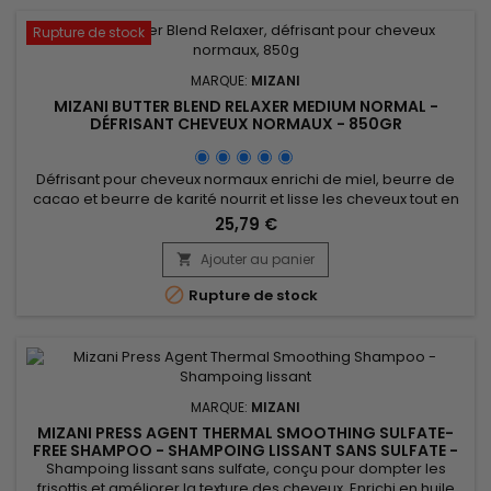
Rupture de stock
MARQUE:
MIZANI
MIZANI BUTTER BLEND RELAXER MEDIUM NORMAL -
DÉFRISANT CHEVEUX NORMAUX - 850GR
Défrisant pour cheveux normaux enrichi de miel, beurre de
cacao et beurre de karité nourrit et lisse les cheveux tout en
les fortifiant. Le miel attire l'humidité pour hydrater les
25,79 €
cheveux, tandis que le beurre de cacao apporte des
antioxydants et le beurre de karité offre une protection
Ajouter au panier

contre les dommages. Mizani butter Blend Relaxer Medium

Rupture de stock
Normal 850gr...
MARQUE:
MIZANI
MIZANI PRESS AGENT THERMAL SMOOTHING SULFATE-
FREE SHAMPOO - SHAMPOING LISSANT SANS SULFATE -
1000ML
Shampoing lissant sans sulfate, conçu pour dompter les
frisottis et améliorer la texture des cheveux. Enrichi en huile