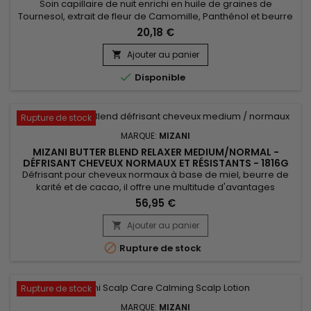
Soin capillaire de nuit enrichi en huile de graines de
Tournesol, extrait de fleur de Camomille, Panthénol et beurre
de Karité est un élixir revitalisant pour les cheveux.&nbsp;
20,18 €
L'huile de tournesol nourrit en profondeur, tandis que la
camomille apaise le cuir chevelu.&nbsp; Le panthénol
Ajouter au panier

renforce et hydrate les cheveux, réduisant la casse et les

Disponible
pointes...
Rupture de stock
MARQUE:
MIZANI
MIZANI BUTTER BLEND RELAXER MEDIUM/NORMAL -
DÉFRISANT CHEVEUX NORMAUX ET RÉSISTANTS - 1816G
Défrisant pour cheveux normaux à base de miel, beurre de
karité et de cacao, il offre une multitude d'avantages
professionnels. En plus de lisser les cheveux, Mizani Butter
56,95 €
Blend Relaxer Medium/Normal les nourrit en profondeur, les
laissant incroyablement doux et soyeux. Sa formule
Ajouter au panier

hydratante aide à réduire les frisottis et à contrôler les

Rupture de stock
mèches...
Rupture de stock
MARQUE:
MIZANI