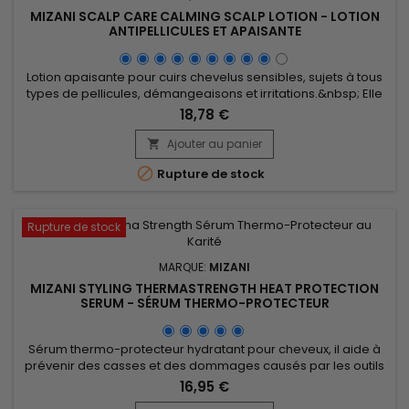
MIZANI SCALP CARE CALMING SCALP LOTION - LOTION
ANTIPELLICULES ET APAISANTE
Lotion apaisante pour cuirs chevelus sensibles, sujets à tous
types de pellicules, démangeaisons et irritations.&nbsp; Elle
agit tel un baume réconfortant qui apporte hydratation et
18,78 €
apaisement et contribue à éliminer les pellicules. Formulée à
l' huile de Menthe, Mizani Scalp Care Calming Scalp Lotion
Ajouter au panier

stimule la circulation et offre une sensation de...

Rupture de stock
Rupture de stock
MARQUE:
MIZANI
MIZANI STYLING THERMASTRENGTH HEAT PROTECTION
SERUM - SÉRUM THERMO-PROTECTEUR
Sérum thermo-protecteur hydratant pour cheveux, il aide à
prévenir des casses et des dommages causés par les outils
thermiques, contrôle les frisottis et lisse les mèches. Mizani
16,95 €
Styling Thermastrength Heat-protecting Serum renforce la