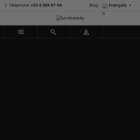

Téléphone:
+32 4 269 67 48
Blog
Français



Menu
Accueil
Marques
60 secondes
Civic Cream
Em2h
Creme Of
Affirm
Nature
Izzy Coiffe
Palmers
Alikay Naturals
Curls
Jessicurl
Premium
Agadir
CurlyWorld
Kee Mee Lissage
Keratin Caviar
Ambi Skin
Dark and
Coréen
PureScalp Hair
Care
Lovely
KeraCare
Spa
ApHogee
Design
Keraplex
Rafete Skin
As I Am
Essentials
Kinky Curly
Shea Moisture
Avlon Texture
DevaCurl
Lyscia lissage au
Shea Moisture -
Release
Dudu-Osun
Tanin
Kids
BaByliss Pro
Eco Styler
Makari de Suisse
Sibel
Biopeptides -
EM2H
Makari Bébé
Skin Light
EM2H
EM2H
Mielle Organics
Sunny Isle