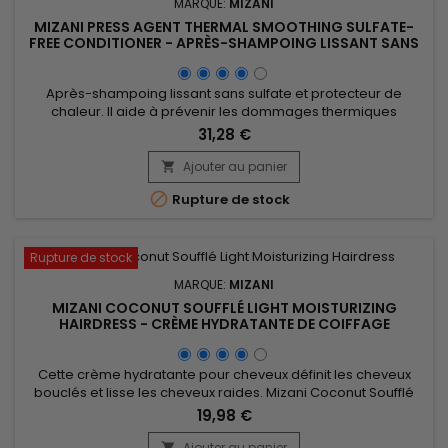
MARQUE:
MIZANI
MIZANI PRESS AGENT THERMAL SMOOTHING SULFATE-
FREE CONDITIONER - APRÈS-SHAMPOING LISSANT SANS
SULFATE - 1000ML
Après-shampoing lissant sans sulfate et protecteur de
chaleur. Il aide à prévenir les dommages thermiques
pendant le coiffage, tout en travaillant pour lisser les cheveux
31,28 €
et réduire les frisottis. L'huile de Cannabis Sativa apporte une
hydratation intense sans alourdir, tandis que l'huile de
Ajouter au panier

menthe poivrée rafraîchit et revitalise le cuir chevelu.

Rupture de stock
Adapté...
Rupture de stock
MARQUE:
MIZANI
MIZANI COCONUT SOUFFLÉ LIGHT MOISTURIZING
HAIRDRESS - CRÈME HYDRATANTE DE COIFFAGE
Cette crème hydratante pour cheveux définit les cheveux
bouclés et lisse les cheveux raides. Mizani Coconut Soufflé
Light Moisturizing Hairdress fond sans effort dans les cheveux,
19,98 €
pénètre la fibre capillaire pour l'hydrater intensément et
minimiser la casse. Renforcée par les propriétés
Ajouter au panier
