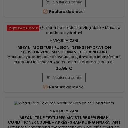
barrière de ciment intercellulaire, nourrit, pénètre la fibre
Ajouter au panier

capillaire pour réparer en profondeur.&nbsp; Enrichi en...

Rupture de stock
Rupture de stock
MARQUE:
MIZANI
MIZANI MOISTURE FUSION INTENSE HYDRATION
MOISTURIZING MASK - MASQUE CAPILLAIRE
INTENSÉMENT HYDRATANT
Masque hydratant pour cheveux secs, il hydrate intensément
et adoucit les cheveux secs, nourrit, répare les pointes
abîmées et apporte brillance. Enrichi en beurre de Cupuaçu,
35,98 €
Mizani Moisture Fusion Intense Moisturizing Mask offre une
hydratation intense, laissant les cheveux doux et souples.
Ajouter au panier

L'huile d'Argan, riche en acides gras essentiels et en...

Rupture de stock
MARQUE:
MIZANI
MIZANI TRUE TEXTURES MOISTURE REPLENISH
CONDITIONER 500ML - APRÈS-SHAMPOING HYDRATANT
Cet Après-shampoing hydratant cheveux bouclés revitalise,