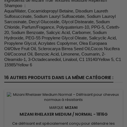
Ingrédients de Mizani True Textures Moisture Replenish
Shampoo :
Aqua/Water, Cocamidopropyl Betaine, Disodium Laureth
Sulfosuccinate, Sodium Lauryl Sulfoacetate, Sodium Lauroyl
Sarcosinate, Decyl Glucoside, Glycol Distearate, Sodium
Chloride, Parfum/Fragance, Polyquaterium-10, PPG-5, Ceteth-
20, Sodium Benzoate, Salicyic Acid, Carbomer, Sodium
Hydroxide, PEG-55 Propylene Glycol Oleate, Salicyclic Acid,
Propylene Glycol, Acrylates Copolymer, Olea Europaea
Oil/Olive Fruit Oil, Sclerocarya Birrea Seed Oil,Cocos Nucifera
Oil/Coconut Oil, Benzoic Acid, Limonene, Coumarin, 2-
Oleamido-1, 3-Octadecanediol, Linalool, C1 19140/Yellow 5, C1
15985/Yellow 6
16 AUTRES PRODUITS DANS LA MÊME CATÉGORIE :
MARQUE:
MIZANI
MIZANI RHELAXER MEDIUM / NORMAL - 1816G
Ce défrisant est spécialement conçu pour détendre les