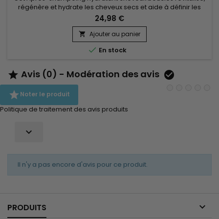
régénère et hydrate les cheveux secs et aide à définir les
boucles. Mizani True Textures Moisture Replenish Conditioner.
24,98 €
Sans sulfates, sans silicones, sans parabène Mizani True
Textures Moisture Replenish Conditioner hydrate
Ajouter au panier

efficacement les cheveux fragiles et secs, réduit les pointes

En stock
fourchues...
Avis (0) - Modération des avis



Noter le produit
Politique de traitement des avis produits

Il n'y a pas encore d'avis pour ce produit.

PRODUITS