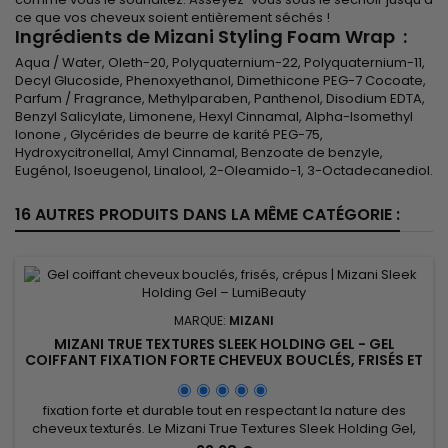
ce que vos cheveux soient entièrement séchés !
Ingrédients de Mizani Styling Foam Wrap :
Aqua / Water, Oleth-20, Polyquaternium-22, Polyquaternium-11,
Decyl Glucoside, Phenoxyethanol, Dimethicone PEG-7 Cocoate,
Parfum / Fragrance, Methylparaben, Panthenol, Disodium EDTA,
Benzyl Salicylate, Limonene, Hexyl Cinnamal, Alpha-Isomethyl
Ionone , Glycérides de beurre de karité PEG-75,
Hydroxycitronellal, Amyl Cinnamal, Benzoate de benzyle,
Eugénol, Isoeugenol, Linalool, 2-Oleamido-1, 3-Octadecanediol.
16 AUTRES PRODUITS DANS LA MÊME CATÉGORIE :
MARQUE:
MIZANI
MIZANI TRUE TEXTURES SLEEK HOLDING GEL - GEL
COIFFANT FIXATION FORTE CHEVEUX BOUCLÉS, FRISÉS ET
CRÉPUS
fixation forte et durable tout en respectant la nature des
cheveux texturés. Le Mizani True Textures Sleek Holding Gel,
développé par la marque professionnelle Mizani, est un gel