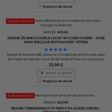
et plus brillants. Conçu pour rétablir un niveau de pH naturel

Rupture de stock
et...
Rupture de stock
MARQUE:
MIZANI
MIZANI 25 MIRACLE MILK LEAVE-IN CONDITIONER - SOIN
SANS RINÇAGE REVITALISANT 400ML
Mizani 25 Miracle Milk Leave-In Conditioner est formulé avec
de l'huile de noix de Coco et de l'huile d'Olive et conçu pour
revitaliser et hydrater intensément les cheveux. Il nourrit
33,98 €
profondément, améliore la brillance et augmente la
souplesse, tout en protégeant contre les dommages
Ajouter au panier

externes. Parfait pour les cheveux secs ou abîmés, Mizani 25

Rupture de stock
Miracle...
Rupture de stock
MARQUE:
MIZANI
MIZANI THERMASMOOTH SMOOTH GUARD SERUM -