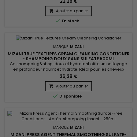
22,28 €
fixant cheveux texturés idéal pour lisser, structurer et
discipliner les coiffures. Il assure un contrôle efficace des
Ajouter au panier

frisottis, une définition précise des contours, des baby...

En stock
MARQUE:
MIZANI
MIZANI TRUE TEXTURES CREAM CLEANSING CONDITIONER
- SHAMPOING DOUX SANS SULFATE 500ML
Ce shampoing&nbsp; doux et hydratant offre un nettoyage
en profondeur nourrit et hydrate. Idéal pour les cheveux
bouclés, crépus Mizani True Textures Cream Cleansing
26,28 €
Conditioner élimine les impuretés, démêle les cheveux
bouclés en une seule étape, conserve l’hydratation et le
Ajouter au panier

dessin naturel des boucles pour une texture agréable au

Disponible
toucher.&nbsp; Enrichi...
MARQUE:
MIZANI
MIZANI PRESS AGENT THERMAL SMOOTHING SULFATE-