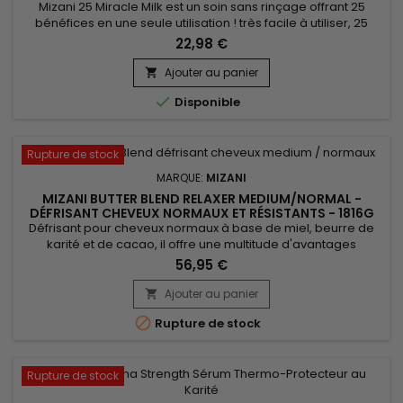
Mizani 25 Miracle Milk est un soin sans rinçage offrant 25
bénéfices en une seule utilisation ! très facile à utiliser, 25
Miracle Milk aide à démêler en douceur et réduit la casse,
22,98 €
protège de l'humidité et de la chaleur. &nbsp;Sans sulfates,
sans alcool, sans parabène, sans huile minérale, il hydrate et
Ajouter au panier

donne souplesse aux cheveux tout en leur offrant...

Disponible
Rupture de stock
MARQUE:
MIZANI
MIZANI BUTTER BLEND RELAXER MEDIUM/NORMAL -
DÉFRISANT CHEVEUX NORMAUX ET RÉSISTANTS - 1816G
Défrisant pour cheveux normaux à base de miel, beurre de
karité et de cacao, il offre une multitude d'avantages
professionnels. En plus de lisser les cheveux, Mizani Butter
56,95 €
Blend Relaxer Medium/Normal les nourrit en profondeur, les
laissant incroyablement doux et soyeux. Sa formule
Ajouter au panier

hydratante aide à réduire les frisottis et à contrôler les

Rupture de stock
mèches...
Rupture de stock