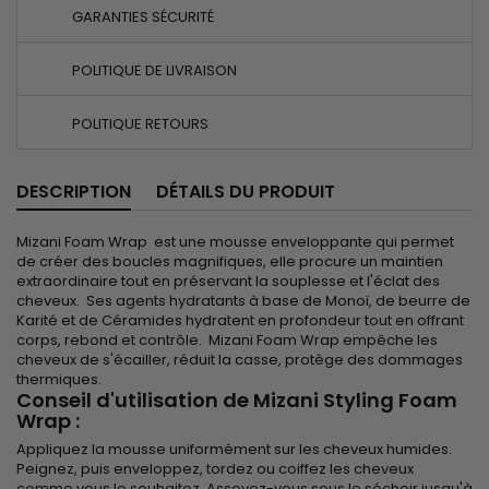
GARANTIES SÉCURITÉ
POLITIQUE DE LIVRAISON
POLITIQUE RETOURS
DESCRIPTION
DÉTAILS DU PRODUIT
Mizani Foam Wrap est une mousse enveloppante qui permet
de créer des boucles magnifiques, elle procure un maintien
extraordinaire tout en préservant la souplesse et l'éclat des
cheveux. Ses agents hydratants à base de Monoï, de beurre de
Karité et de Céramides hydratent en profondeur tout en offrant
corps, rebond et contrôle. Mizani Foam Wrap empêche les
cheveux de s'écailler, réduit la casse, protège des dommages
thermiques.
Conseil d'utilisation de Mizani Styling Foam
Wrap :
Appliquez la mousse uniformément sur les cheveux humides.
Peignez, puis enveloppez, tordez ou coiffez les cheveux
comme vous le souhaitez. Asseyez-vous sous le séchoir jusqu'à