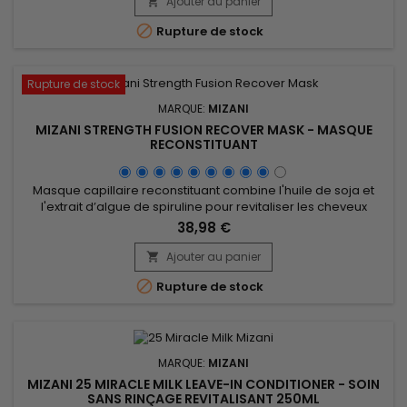
de vitamines, renforce les mèches vulnérables tout en
Ajouter au panier

réduisant la casse. Quant au cacao, il confère brillance et...

Rupture de stock
Rupture de stock
MARQUE:
MIZANI
MIZANI STRENGTH FUSION RECOVER MASK - MASQUE
RECONSTITUANT
Masque capillaire reconstituant combine l'huile de soja et
l'extrait d’algue de spiruline pour revitaliser les cheveux
abîmés. Riche en protéines et en nutriments essentiels, l'huile
38,98 €
de soja hydrate en profondeur et améliore la texture des
cheveux, tandis que la spiruline, chargée de vitamines et de
Ajouter au panier

minéraux, fortifie les cheveux et stimule leur...

Rupture de stock
MARQUE:
MIZANI
MIZANI 25 MIRACLE MILK LEAVE-IN CONDITIONER - SOIN
SANS RINÇAGE REVITALISANT 250ML