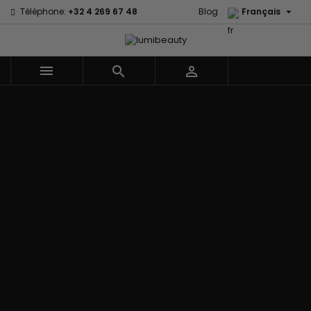

Téléphone:
+32 4 269 67 48
Blog
Français



Menu
Accueil
Marques
60 secondes
Civic Cream
Em2h
Creme Of
Affirm
Nature
Izzy Coiffe
Palmers
Alikay Naturals
Curls
Jessicurl
Premium
Agadir
CurlyWorld
Kee Mee Lissage
Keratin Caviar
Ambi Skin
Dark and
Coréen
PureScalp Hair
Care
Lovely
KeraCare
Spa
ApHogee
Design
Keraplex
Rafete Skin
As I Am
Essentials
Kinky Curly
Shea Moisture
Avlon Texture
DevaCurl
Lyscia lissage au
Shea Moisture -
Release
Dudu-Osun
Tanin
Kids
BaByliss Pro
Eco Styler
Makari de Suisse
Sibel
Biopeptides -
EM2H
Makari Bébé
Skin Light
EM2H
EM2H
Mielle Organics
Sunny Isle