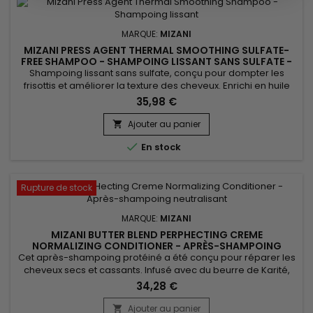
MARQUE:
MIZANI
MIZANI PRESS AGENT THERMAL SMOOTHING SULFATE-
FREE SHAMPOO - SHAMPOING LISSANT SANS SULFATE -
1000ML
Shampoing lissant sans sulfate, conçu pour dompter les
frisottis et améliorer la texture des cheveux. Enrichi en huile
d'argan, reconnue pour ses vertus réparatrices et
35,98 €
protectrices, il renforce la fibre capillaire. L'extrait d'agave
apporte brillance et souplesse, sans alourdir. Mizani&nbsp;
Ajouter au panier

Press Agent Thermal Smoothing Sulfate Free Shampoo est

En stock
parfait...
Rupture de stock
MARQUE:
MIZANI
MIZANI BUTTER BLEND PERPHECTING CREME
NORMALIZING CONDITIONER - APRÈS-SHAMPOING
NEUTRALISANT
Cet après-shampoing protéiné a été conçu pour réparer les
cheveux secs et cassants. Infusé avec du beurre de Karité,
du Miel et des céramides lissants, l'après-shampoing Mizani
34,28 €
Butter Blend PerpHecting Crème Neutralisant hydrate et
démêle les cheveux en profondeur pour les rendre plus doux
Ajouter au panier
