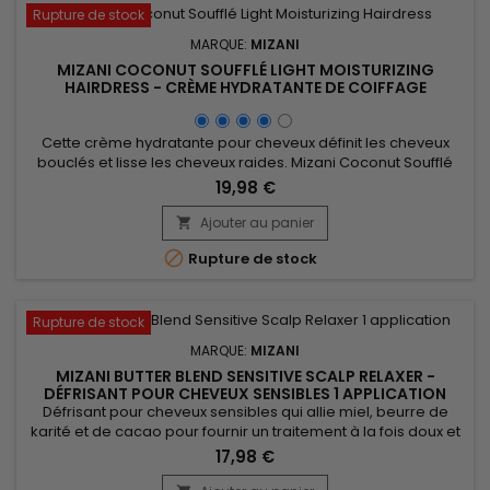
Rupture de stock
MARQUE:
MIZANI
MIZANI COCONUT SOUFFLÉ LIGHT MOISTURIZING
HAIRDRESS - CRÈME HYDRATANTE DE COIFFAGE
Cette crème hydratante pour cheveux définit les cheveux
bouclés et lisse les cheveux raides. Mizani Coconut Soufflé
Light Moisturizing Hairdress fond sans effort dans les cheveux,
19,98 €
pénètre la fibre capillaire pour l'hydrater intensément et
minimiser la casse. Renforcée par les propriétés
Ajouter au panier

hydratantes, revitalisantes de l'huile de Riz, de l’huile de...

Rupture de stock
Rupture de stock
MARQUE:
MIZANI
MIZANI BUTTER BLEND SENSITIVE SCALP RELAXER -
DÉFRISANT POUR CHEVEUX SENSIBLES 1 APPLICATION
Défrisant pour cheveux sensibles qui allie miel, beurre de
karité et de cacao pour fournir un traitement à la fois doux et
efficace.&nbsp; Le miel assure une hydratation profonde,
17,98 €
atténuant sécheresse et frisottis. Le beurre de karité, chargé