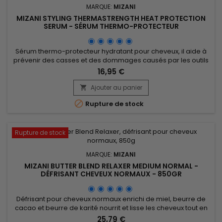
MARQUE:
MIZANI
MIZANI STYLING THERMASTRENGTH HEAT PROTECTION
SERUM - SÉRUM THERMO-PROTECTEUR
Sérum thermo-protecteur hydratant pour cheveux, il aide à
prévenir des casses et des dommages causés par les outils
thermiques, contrôle les frisottis et lisse les mèches. Mizani
16,95 €
Styling Thermastrength Heat-protecting Serum renforce la
barrière de ciment intercellulaire, nourrit, pénètre la fibre
Ajouter au panier

capillaire pour réparer en profondeur.&nbsp; Enrichi en...

Rupture de stock
Rupture de stock
MARQUE:
MIZANI
MIZANI BUTTER BLEND RELAXER MEDIUM NORMAL -
DÉFRISANT CHEVEUX NORMAUX - 850GR
Défrisant pour cheveux normaux enrichi de miel, beurre de
cacao et beurre de karité nourrit et lisse les cheveux tout en
les fortifiant. Le miel attire l'humidité pour hydrater les
25,79 €