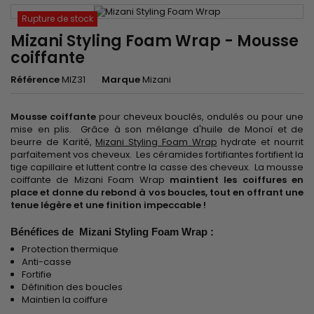
Rupture de stock
Mizani Styling Foam Wrap - Mousse
coiffante
Référence
MIZ31
Marque
Mizani
Mousse coiffante
pour cheveux bouclés, ondulés ou pour une
mise en plis. Grâce à son mélange d'huile de Monoï et de
beurre de Karité,
Mizani Styling Foam Wrap
hydrate et nourrit
parfaitement vos cheveux. Les céramides fortifiantes fortifient la
tige capillaire et luttent contre la casse des cheveux. La mousse
coiffante de Mizani Foam Wrap
maintient les coiffures en
place et donne du rebond à vos boucles, tout en offrant une
tenue légère et une finition impeccable !
Bénéfices de Mizani Styling Foam Wrap :
Protection thermique
Anti-casse
Fortifie
Définition des boucles
Maintien la coiffure