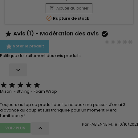
cheveux, tandis que le beurre de cacao apporte des
antioxydants et le beurre de karité offre une protection
Ajouter au panier

contre les dommages. Mizani butter Blend Relaxer Medium

Rupture de stock
Normal 850gr...
Avis (1) - Modération des avis



Noter le produit
Politique de traitement des avis produits






Mizani - Styling - Foam Wrap
Toujours au top ce produit dont je ne peux me passer. J'en ai 3
d'avance du coup et suis tranquille pour un moment. Merci
Lumibeauty !
Par FABIENNE M. le 10/10/2021

VOIR PLUS