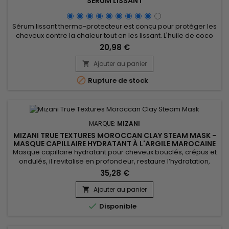
SÉRUM LISSANT
Sérum lissant thermo-protecteur est conçu pour protéger les
cheveux contre la chaleur tout en les lissant. L'huile de coco
nourrit profondément, renforce la fibre capillaire et réduit les
20,98 €
frisottis, offrant une finition soyeuse et brillante. Parfait pour
une utilisation avant le coiffage à chaud, Mizani
Ajouter au panier

Thermasmooth Smooth Guard Serum forme une barrière...

Rupture de stock
MARQUE:
MIZANI
MIZANI TRUE TEXTURES MOROCCAN CLAY STEAM MASK -
MASQUE CAPILLAIRE HYDRATANT À L'ARGILE MAROCAINE
Masque capillaire hydratant pour cheveux bouclés, crépus et
ondulés, il revitalise en profondeur, restaure l’hydratation,
nourrit et définit les boucles. Mizani True Textures Moroccan
35,28 €
Clay Steam Mask est enrichi en huile de Marula pour
protéger les cheveux, en beurre de Karité pour nourrir et
Ajouter au panier

prévenir la casse, en huile de Soja pour réduire les nœuds,

Disponible
en...