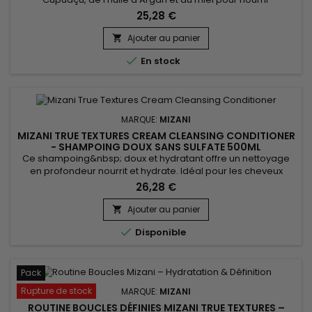
intensément les cheveux secs et abîmés. Riche en acides
25,28 €
gras essentiels et en antioxydants, le beurre de Cupuaçu
améliore l'élasticité et hydrate profondément la fibre
Ajouter au panier

capillaire. L'huile d'Argan, connue pour ses propriétés

En stock
réparatrices, fortifie...
MARQUE:
MIZANI
MIZANI TRUE TEXTURES CREAM CLEANSING CONDITIONER
- SHAMPOING DOUX SANS SULFATE 500ML
Ce shampoing&nbsp; doux et hydratant offre un nettoyage
en profondeur nourrit et hydrate. Idéal pour les cheveux
bouclés, crépus Mizani True Textures Cream Cleansing
26,28 €
Conditioner élimine les impuretés, démêle les cheveux
bouclés en une seule étape, conserve l’hydratation et le
Ajouter au panier

dessin naturel des boucles pour une texture agréable au

Disponible
toucher.&nbsp; Enrichi...
Pack
Rupture de stock
MARQUE:
MIZANI
ROUTINE BOUCLES DÉFINIES MIZANI TRUE TEXTURES –