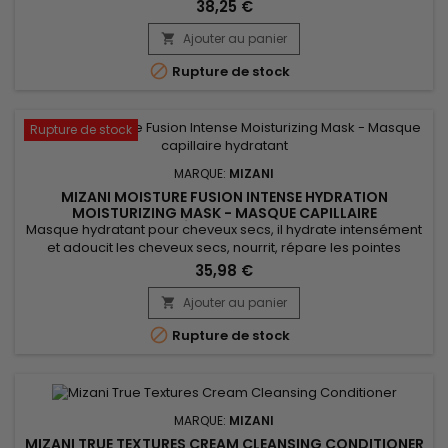
défrisage.&nbsp; Par ses propriétés chélatrices, ce
38,25 €
shampoing neutralisant permet d’éliminer les minéraux pour
une chevelure saine.&nbsp; Mizani Balance Hair Bath à la
Ajouter au panier

formule enrichie en Miel permet d’hydrater en profondeur,

Rupture de stock
tandis que les...
Rupture de stock
MARQUE:
MIZANI
MIZANI MOISTURE FUSION INTENSE HYDRATION
MOISTURIZING MASK - MASQUE CAPILLAIRE
INTENSÉMENT HYDRATANT
Masque hydratant pour cheveux secs, il hydrate intensément
et adoucit les cheveux secs, nourrit, répare les pointes
abîmées et apporte brillance. Enrichi en beurre de Cupuaçu,
35,98 €
Mizani Moisture Fusion Intense Moisturizing Mask offre une
hydratation intense, laissant les cheveux doux et souples.
Ajouter au panier

L'huile d'Argan, riche en acides gras essentiels et en...

Rupture de stock
MARQUE:
MIZANI
MIZANI TRUE TEXTURES CREAM CLEANSING CONDITIONER