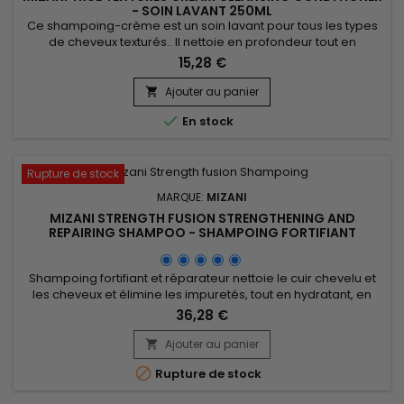
- SOIN LAVANT 250ML
Ce shampoing-crème est un soin lavant pour tous les types
de cheveux texturés.. Il nettoie en profondeur tout en
démêlant instantanément, préservant l'hydratation et
15,28 €
mettant en valeur le dessin naturel des boucles pour une
sensation douce et agréable. Sa formule unique, enrichie
Ajouter au panier

d'huiles de Marula, Olive, et Coco, ainsi que d'antioxydants,

En stock
nourrit...
Rupture de stock
MARQUE:
MIZANI
MIZANI STRENGTH FUSION STRENGTHENING AND
REPAIRING SHAMPOO - SHAMPOING FORTIFIANT
Shampoing fortifiant et réparateur nettoie le cuir chevelu et
les cheveux et élimine les impuretés, tout en hydratant, en
domptant les frisottis et en renforçant les cheveux
36,28 €
fragiles.&nbsp; Sa formule fortifiante s'adresse aux cheveux
fragilisés et endommagés par la chaleur excessive, les
Ajouter au panier

procédés chimiques ou l'usure générale. Idéal après les

Rupture de stock
traitements...