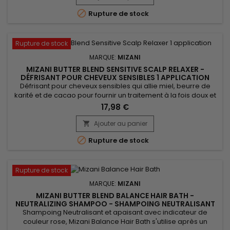
cheveux. La mousse coiffante de Mizani Foam Wrap

Rupture de stock
maintient...
Rupture de stock
MARQUE:
MIZANI
MIZANI BUTTER BLEND SENSITIVE SCALP RELAXER -
DÉFRISANT POUR CHEVEUX SENSIBLES 1 APPLICATION
Défrisant pour cheveux sensibles qui allie miel, beurre de
karité et de cacao pour fournir un traitement à la fois doux et
efficace.&nbsp; Le miel assure une hydratation profonde,
17,98 €
atténuant sécheresse et frisottis. Le beurre de karité, chargé
de vitamines, renforce les mèches vulnérables tout en
Ajouter au panier

réduisant la casse. Quant au cacao, il confère brillance et...

Rupture de stock
Rupture de stock
MARQUE:
MIZANI
MIZANI BUTTER BLEND BALANCE HAIR BATH -
NEUTRALIZING SHAMPOO - SHAMPOING NEUTRALISANT
Shampoing Neutralisant et apaisant avec indicateur de
couleur rose, Mizani Balance Hair Bath s'utilise après un