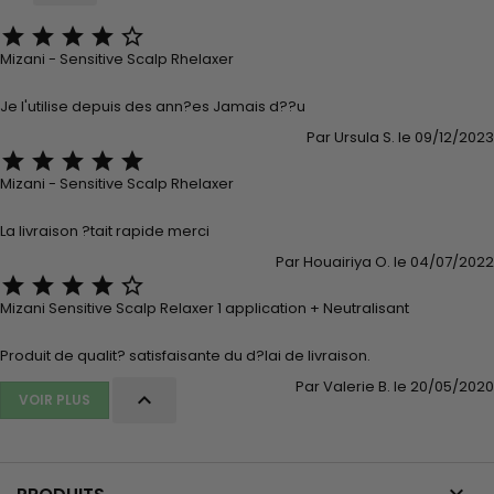





Mizani - Sensitive Scalp Rhelaxer
Je l'utilise depuis des ann?es Jamais d??u
Par Ursula S. le 09/12/2023





Mizani - Sensitive Scalp Rhelaxer
La livraison ?tait rapide merci
Par Houairiya O. le 04/07/2022





Mizani Sensitive Scalp Relaxer 1 application + Neutralisant
Produit de qualit? satisfaisante du d?lai de livraison.
Par Valerie B. le 20/05/2020

VOIR PLUS
