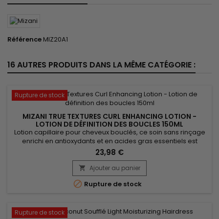
Référence
MIZ20A1
16 AUTRES PRODUITS DANS LA MÊME CATÉGORIE :
Rupture de stock
MIZANI TRUE TEXTURES CURL ENHANCING LOTION -
LOTION DE DÉFINITION DES BOUCLES 150ML
Lotion capillaire pour cheveux bouclés, ce soin sans rinçage
enrichi en antioxydants et en acides gras essentiels est
conçu pour réparer les dommages, hydrater en profondeur
23,98 €
et restaurer la brillance. Mizani True Textures Curl Enhancing
Lotion est parfaite pour redéfinir les boucles, et nourrir les
Ajouter au panier

cheveux. Anti-frisottis, avec une texture légère et des...

Rupture de stock
Rupture de stock