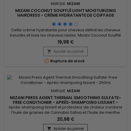
MARQUE:
MIZANI
MIZANI COCONUT SOUFFLÉ LIGHT MOISTURIZING
HAIRDRESS - CRÈME HYDRATANTE DE COIFFAGE
Cette crème hydratante pour cheveux définit les cheveux
bouclés et lisse les cheveux raides. Mizani Coconut Soufflé
Light Moisturizing Hairdress fond sans effort dans les cheveux,
19,98 €
pénètre la fibre capillaire pour l'hydrater intensément et
minimiser la casse. Renforcée par les propriétés
Ajouter au panier

hydratantes, revitalisantes de l'huile de Riz, de l’huile de...

Rupture de stock
MARQUE:
MIZANI
MIZANI PRESS AGENT THERMAL SMOOTHING SULFATE-
FREE CONDITIONER - APRÈS-SHAMPOING LISSANT -
250ML
Après-shampoing lissant et protecteur de chaleur combine
l'huile de graines de Cannabis Sativa et l'huile de menthe
poivrée pour un soin capillaire revitalisant. Il protège contre
20,98 €
les dommages thermiques lors du coiffage, tout en lissant les
cheveux et en réduisant les frisottis. L'huile de Cannabis
Ajouter au panier
