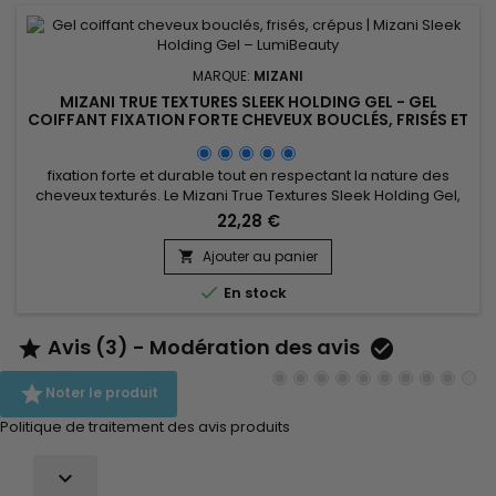
MARQUE:
MIZANI
MIZANI TRUE TEXTURES SLEEK HOLDING GEL - GEL
COIFFANT FIXATION FORTE CHEVEUX BOUCLÉS, FRISÉS ET
CRÉPUS
fixation forte et durable tout en respectant la nature des
cheveux texturés. Le Mizani True Textures Sleek Holding Gel,
développé par la marque professionnelle Mizani, est un gel
22,28 €
fixant cheveux texturés idéal pour lisser, structurer et
discipliner les coiffures. Il assure un contrôle efficace des
Ajouter au panier

frisottis, une définition précise des contours, des baby...

En stock
Avis (3) - Modération des avis



Noter le produit
Politique de traitement des avis produits
