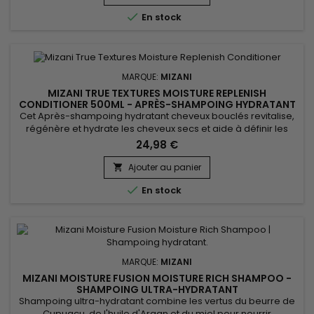
Sativa offre une hydratation intense sans alourdir,...

En stock
MARQUE:
MIZANI
MIZANI TRUE TEXTURES MOISTURE REPLENISH
CONDITIONER 500ML - APRÈS-SHAMPOING HYDRATANT
Cet Après-shampoing hydratant cheveux bouclés revitalise,
régénère et hydrate les cheveux secs et aide à définir les
boucles. Mizani True Textures Moisture Replenish Conditioner.
24,98 €
Sans sulfates, sans silicones, sans parabène Mizani True
Textures Moisture Replenish Conditioner hydrate
Ajouter au panier

efficacement les cheveux fragiles et secs, réduit les pointes

En stock
fourchues...
MARQUE:
MIZANI
MIZANI MOISTURE FUSION MOISTURE RICH SHAMPOO -
SHAMPOING ULTRA-HYDRATANT
Shampoing ultra-hydratant combine les vertus du beurre de
Cupuaçu, de l'huile d'Argan et du miel pour nourrir