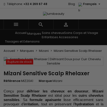

Téléphone:
+32 4 269 67 48
Blog
Français



Accueil
Soins cheveux
Soins Corps et Visage
Menu
Marques
Enfants
Les Accessoires
Tissages et Extensions
Accueil
Marques
Mizani
Mizani Sensitive Scalp Rhelaxer
Rupture de stock
Mizani Sensitive Scalp Rhelaxer
Référence
MIZ20A1
Marque
Mizani
Conçu pour
défriser les cheveux en douceur
,
Mizani
Sensitive Scalp Rhelaxer
est idéal pour les
cuirs chevelus
sensibles
. Sa
formule apaisante
lisse efficacement sans
provoquer d’
irritation
, tout en préservant l’
hydratation
et la