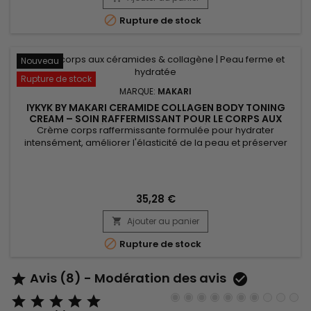

Rupture de stock
Nouveau
Rupture de stock
MARQUE:
MAKARI
IYKYK BY MAKARI CERAMIDE COLLAGEN BODY TONING
CREAM – SOIN RAFFERMISSANT POUR LE CORPS AUX
CÉRAMIDES ET COLLAGÈNE
Crème corps raffermissante formulée pour hydrater
intensément, améliorer l'élasticité de la peau et préserver
son confort au quotidien. IYKYK by Makari Ceramide Collagen
Body Toning Cream associe des céramides, du collagène et
des peptides pour renforcer la barrière cutanée, favoriser
une peau plus souple et offrir une sensation de douceur
35,28 €
durable....
Ajouter au panier


Rupture de stock
Avis (8) - Modération des avis






