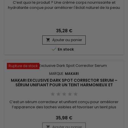
CURCUMA
C’est quoi le produit ? Une crème corps nourrissante et
hydratante conçue pour améliorer l'éclat naturel de la peau
et favoriser un teint plus uniforme. IYKYK by Makari Vitamin C &
Turmeric Body Toning Cream associe le beurre de karité, le
curcuma, la prune de Kakadu, la pomme, le gingembre,
l'aloe vera, le ginseng, le tournesol, le son de riz...
35,28 €
Ajouter au panier


En stock
Rupture de stock
MARQUE:
MAKARI
MAKARI EXCLUSIVE DARK SPOT CORRECTOR SERUM –
SÉRUM UNIFIANT POUR UN TEINT HARMONIEUX ET
ÉCLATANT
C’est un sérum correcteur et unifiant conçu pour améliorer
l’apparence des taches visibles et favoriser un teint plus
homogène et lumineux. Makari Exclusive Dark Spot Corrector
Serum associe le Mulberry Root Extract, le Licorice Extract,
35,98 €
l’Ascorbic Acid (Vitamine C) et le Citric Acid, des actifs
Ajouter au panier
reconnus pour aider à réduire l’apparence des...
