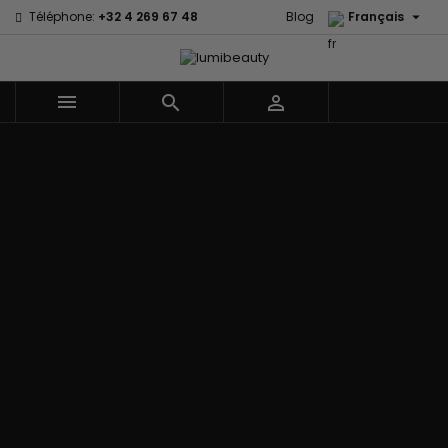

Téléphone:
+32 4 269 67 48
Blog
Français



Menu
Accueil
Marques
60 secondes
Civic Cream
Em2h
Creme Of
Affirm
Nature
Izzy Coiffe
Palmers
Alikay Naturals
Curls
Jessicurl
Premium
Agadir
CurlyWorld
Kee Mee Lissage
Keratin Caviar
Ambi Skin
Dark and
Coréen
PureScalp Hair
Care
Lovely
KeraCare
Spa
ApHogee
Design
Keraplex
Rafete Skin
As I Am
Essentials
Kinky Curly
Shea Moisture
Avlon Texture
DevaCurl
Lyscia lissage au
Shea Moisture -
Release
Dudu-Osun
Tanin
Kids
BaByliss Pro
Eco Styler
Makari de Suisse
Sibel
Biopeptides -
EM2H
Makari Bébé
Skin Light
EM2H
EM2H
Mielle Organics
Sunny Isle