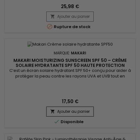
Glycerin est une glycérine nourrissante idéale pour les peaux
sèches ou en manque de confort. Sa formule associe l’Huile
25,98 €
de Graines de Carotte, les Vitamines C & E, l’Extrait de
Ajouter au panier
Réglisse, l’Extrait de Racine de Mûrier et des...


Rupture de stock
MARQUE:
MAKARI
MAKARI MOISTURIZING SUNSCREEN SPF 50 – CRÈME
SOLAIRE HYDRATANTE SPF 50 HAUTE PROTECTION
C’est un écran solaire hydratant SPF 50+ conçu pour aider à
protéger la peau contre les rayons UVA et UVB tout en
préservant son hydratation et son confort quotidien.
Moisturizing Sunscreen SPF 50+ associe la cire d’abeille
(Beeswax), l’Avobenzone et l’Homosalate, des ingrédients
reconnus pour leurs propriétés protectrices et
17,50 €
adoucissantes. Sa...
Ajouter au panier


Disponible