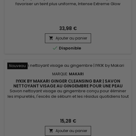
favoriser un teint plus uniforme, Intense Extreme Glow
Rejuvenating Body Lotion est une lotion corporelle
nourrissante et revitalisante adaptée aux peaux en manque
d’éclat. Sa formule associe le beurre de karité, les vitamines
C et E, les extraits de réglisse, de racine de mûrier et de
33,98 €
Prunus...
Ajouter au panier


Disponible
Nouveau
MARQUE:
MAKARI
IYKIK BY MAKARI GINGER CLEANSING BAR | SAVON
NETTOYANT VISAGE AU GINGEMBRE POUR UNE PEAU
NETTE ET ÉCLATANTE
Savon nettoyant visage au gingembre conçu pour éliminer
les impuretés, l'excès de sébum et les résidus quotidiens tout
en respectant l'équilibre naturel de la peau. Grâce au
Gingembre, à l'Extrait de Concombre et à l'Extrait d'Épinard,
IYKIK by Makari Ginger Cleansing Bar aide à purifier la peau, à
raviver l'éclat naturel du teint et à procurer une...
15,28 €
Ajouter au panier
