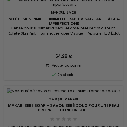
MARQUE:
EM2H
RAFÈTE SKIN PINK - LUMINOTHÉRAPIE VISAGE ANTI-ÂGE &
IMPERFECTIONS
Pensé pour sublimer la peau et améliorer l’éclat du teint,
Rafète Skin Pink – Luminothérapie Visage – Appareil LED Éclat
& Teint Lumineux associe technologie LED et soin esthétique
non invasif. La luminothérapie stimule la microcirculation
cutanée, favorise le renouvellement cellulaire et aide à lisser
la texture de la peau. Utilisé régulièrement, ce...
54,28 €
Ajouter au panier


En stock
MARQUE:
MAKARI
MAKARI BEBE SOAP – SAVON BÉBÉ DOUX POUR UNE PEAU
PROPRE ET CONFORTABLE
Conçu pour nettoyer en douceur les peaux délicates, Makari