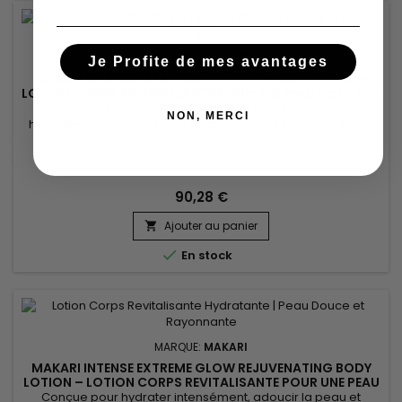
MARQUE:
MAKARI
Je Profite de mes avantages
MAKARI BLUE CRYSTAL SKIN REVIVING BODY LOTION –
LOTION CORPS REVITALISANTE POUR UNE PEAU DOUCE ET
ÉCLATANTE
C’est un lait corporel revitalisant et unifiant conçu pour
NON, MERCI
hydrater, nourrir et raviver l’éclat naturel de la peau. Makari
Blue Crystal Skin Reviving Body Lotion associe l’huile d’argan,
le collagène, le glutathion et l’huile de graines de tournesol.
Cette synergie aide à améliorer la souplesse, renforcer le
confort cutané et révéler une peau plus...
90,28 €
Ajouter au panier


En stock
MARQUE:
MAKARI
MAKARI INTENSE EXTREME GLOW REJUVENATING BODY
LOTION – LOTION CORPS REVITALISANTE POUR UNE PEAU
DOUCE ET RAYONNANTE
Conçue pour hydrater intensément, adoucir la peau et