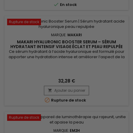

En stock
Rupture de stock
MARQUE:
MAKARI
MAKARI HYALURONIC BOOSTER SERUM – SÉRUM
HYDRATANT INTENSIF VISAGE ÉCLAT ET PEAU REPULPÉE
Ce sérum hydratant à l’acide hyaluronique est formulé pour
apporter une hydratation intense et améliorer l’aspect de la
peau au quotidien. Makari Hyaluronic Acid Booster Serum
aide à maintenir l’équilibre hydrique, à lisser la peau et à lui
redonner un aspect plus souple et lumineux. Sa texture
légère pénètre rapidement sans effet gras, pour une peau...
32,28 €
Ajouter au panier


Rupture de stock
Rupture de stock
MARQUE:
EM2H