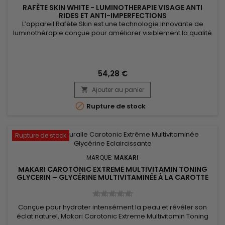
RAFÈTE SKIN WHITE - LUMINOTHERAPIE VISAGE ANTI
RIDES ET ANTI-IMPERFECTIONS
L’appareil Rafète Skin est une technologie innovante de
luminothérapie conçue pour améliorer visiblement la qualité
de la peau. Grâce à ses fonctions avancées de LED light
therapy, de chaleur réglable et de technologie EMS, il stimule
la production de collagène, favorise la régénération
cellulaire et aide à l’élimination des toxines. Cet appareil...
54,28 €
Ajouter au panier


Rupture de stock
Rupture de stock
MARQUE:
MAKARI
MAKARI CAROTONIC EXTREME MULTIVITAMIN TONING
GLYCERIN – GLYCÉRINE MULTIVITAMINÉE À LA CAROTTE
POUR UNE PEAU DOUCE ET SOUPLE
Conçue pour hydrater intensément la peau et révéler son
éclat naturel, Makari Carotonic Extreme Multivitamin Toning