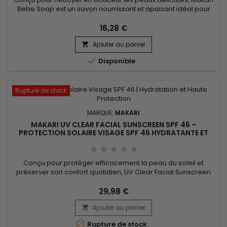
Bebe Soap est un savon nourrissant et apaisant idéal pour
l’hygiène quotidienne. Sa formule associe l’extrait d’amande
douce (Prunus Amygdalus Dulcis Extract), le beurre de karité
16,28 €
et l’extrait de calendula pour aider à préserver l’hydratation,
Ajouter au panier
adoucir la peau et améliorer le confort cutané....


Disponible
Rupture de stock
MARQUE:
MAKARI
MAKARI UV CLEAR FACIAL SUNSCREEN SPF 46 –
PROTECTION SOLAIRE VISAGE SPF 46 HYDRATANTE ET
LÉGÈRE
Conçu pour protéger efficacement la peau du soleil et
préserver son confort quotidien, UV Clear Facial Sunscreen
SPF 46 est un soin solaire visage à large spectre idéal pour
une utilisation quotidienne. Sa formule associe le Zinc Oxide,
29,98 €
la Niacinamide, l’Acide Lactique et l’huile d’amande douce
Ajouter au panier
(Prunus Amygdalus Dulcis) afin d’aider à protéger la...


Rupture de stock