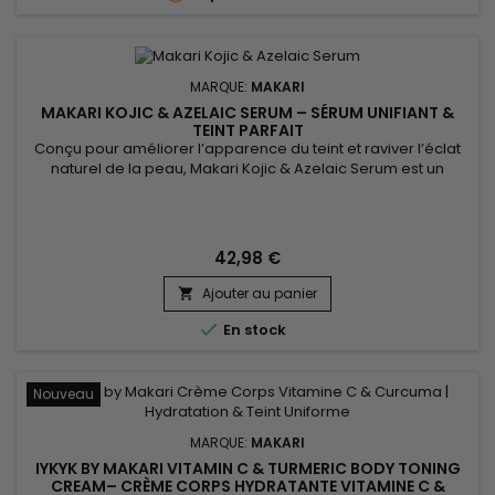
MARQUE:
MAKARI
MAKARI KOJIC & AZELAIC SERUM – SÉRUM UNIFIANT &
TEINT PARFAIT
Conçu pour améliorer l’apparence du teint et raviver l’éclat
naturel de la peau, Makari Kojic & Azelaic Serum est un
sérum visage unifiant enrichi en acide kojique, acide
azélaïque, alpha arbutine et extrait de réglisse. Sa texture
légère pénètre rapidement sans effet gras et s’intègre
facilement dans une routine beauté quotidienne. Ce soin
42,98 €
aide...
Ajouter au panier


En stock
Nouveau
MARQUE:
MAKARI
IYKYK BY MAKARI VITAMIN C & TURMERIC BODY TONING
CREAM– CRÈME CORPS HYDRATANTE VITAMINE C &