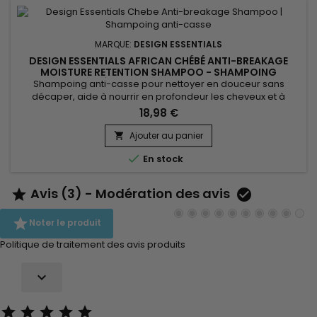
MARQUE:
DESIGN ESSENTIALS
DESIGN ESSENTIALS AFRICAN CHÉBÉ ANTI-BREAKAGE
MOISTURE RETENTION SHAMPOO - SHAMPOING
RÉPARATEUR ANTI-CASSE
Shampoing anti-casse pour nettoyer en douceur sans
décaper, aide à nourrir en profondeur les cheveux et à
éliminer les impuretés.&nbsp; Enrichi en extrait de Chébé
18,98 €
africain, Design Essentials chebe anti-breakage moisture
retention shampoo aide à prévenir la casse, les pointes
Ajouter au panier

fourchues et la déshydratation des cheveux. &nbsp;Il réduit la

En stock
fragilité des...
Avis (3) - Modération des avis



Noter le produit
Politique de traitement des avis produits





