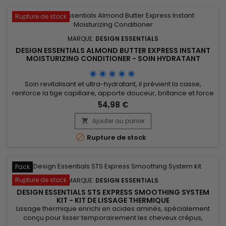
Rupture de stock
MARQUE:
DESIGN ESSENTIALS
DESIGN ESSENTIALS ALMOND BUTTER EXPRESS INSTANT
MOISTURIZING CONDITIONER - SOIN HYDRATANT
CHEVEUX SECS ET ABÎMÉS - 32OZ
Soin revitalisant et ultra-hydratant, il prévient la casse,
renforce la tige capillaire, apporte douceur, brillance et force
aux cheveux secs et abîmés. Enrichi en protéine de blé
54,98 €
hydrolysée, Design Essentials Almond Butter Express Instant
Moisturizing Conditioner renforce la fibre capillaire et
Ajouter au panier

améliore l’élasticité. La vitamine E protège contre les...

Rupture de stock
Pack
Rupture de stock
MARQUE:
DESIGN ESSENTIALS
DESIGN ESSENTIALS STS EXPRESS SMOOTHING SYSTEM
KIT - KIT DE LISSAGE THERMIQUE
Lissage thermique enrichi en acides aminés, spécialement
conçu pour lisser temporairement les cheveux crépus,