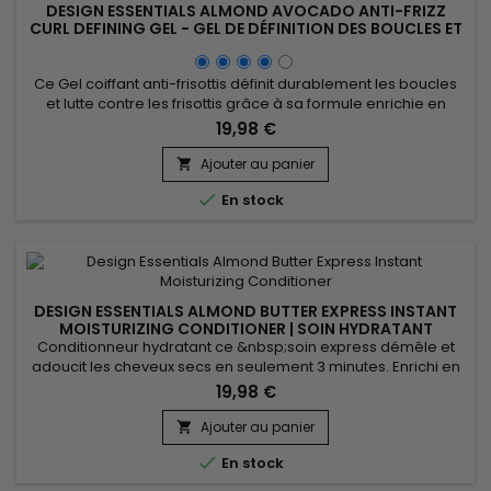
DESIGN ESSENTIALS ALMOND AVOCADO ANTI-FRIZZ
CURL DEFINING GEL - GEL DE DÉFINITION DES BOUCLES ET
ANTI-FRISOTTIS
Ce Gel coiffant anti-frisottis définit durablement les boucles
et lutte contre les frisottis grâce à sa formule enrichie en
protéine de blé, avocat, huile de jojoba et beurre de karité.
19,98 €
Cette combinaison nutritive pénètre en profondeur pour
hydrater, renforcer et protéger la fibre capillaire, tout en
Ajouter au panier

apportant brillance. Sa texture légère n’alourdit pas...

En stock
DESIGN ESSENTIALS ALMOND BUTTER EXPRESS INSTANT
MOISTURIZING CONDITIONER | SOIN HYDRATANT
INSTANTANÉ |306G
Conditionneur hydratant ce &nbsp;soin express démêle et
adoucit les cheveux secs en seulement 3 minutes. Enrichi en
beurre d’amande, Design Essentials Almond Butter Express
19,98 €
Instant Moisturizing Conditioner &nbsp;pénètre en
profondeur pour restaurer l’hydratation, renforcer la
Ajouter au panier

souplesse et faciliter le coiffage. Ce revitalisant capillaire est

En stock
idéal pour...