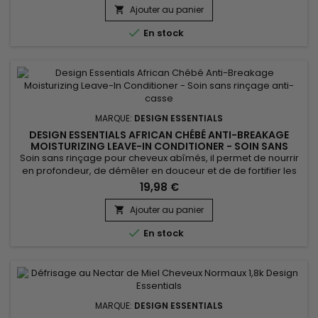
fissures dans la cuticule pour renforcer la structure interne
Ajouter au panier

des cheveux, réduit la casse et les pointes...

En stock
MARQUE:
DESIGN ESSENTIALS
DESIGN ESSENTIALS AFRICAN CHÉBÉ ANTI-BREAKAGE
MOISTURIZING LEAVE-IN CONDITIONER - SOIN SANS
RINÇAGE HYDRATANT
Soin sans rinçage pour cheveux abîmés, il permet de nourrir
en profondeur, de démêler en douceur et de de fortifier les
cheveux affaiblis et de réduire la casse. Design Essentials
19,98 €
African Chébé Anti-Breakage Moisturizing Leave-In
Conditioner revitalise et hydrate instantanément les cheveux,
Ajouter au panier

en adoucissant chaque mèche de la racine à la pointe

En stock
grâce à un...
MARQUE:
DESIGN ESSENTIALS