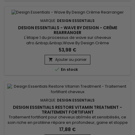
MARQUE:
DESIGN ESSENTIALS
DESIGN ESSENTIALS - WAVE BY DESIGN - CRÈME
REARRANGER
L'étape 1 du processus de wave sur cheveux
afro.&nbsp;&nbsp;Wave By Design Crème
Rearranger&nbsp;est un défrisant multi-usage.&nbsp; Il
53,98 €
défrise en douceur les boucles naturelles des
cheveux.&nbsp; Enrichi d’hydratants pour que les cheveux
Ajouter au panier

soient bien revitalisés, la formule à force simple (maximum)

En stock
convient à toutes les textures de cheveux.&nbsp;&nbsp;La...
MARQUE:
DESIGN ESSENTIALS
DESIGN ESSENTIALS RESTORE VITAMIN TREATMENT -
TRAITEMENT FORTIFIANT
Traitement fortifiant pour cheveux abîmés et sensibilisés, ce
soin riche en protéine répare en profondeur, gaine et stoppe
la casse.&nbsp; Bénéficiant des pouvoirs de la protéine de
17,88 €
blé, Design Essentials Restore Vitamin Treatment comble les