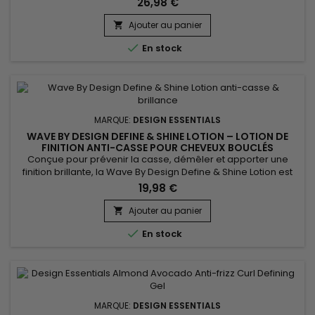
26,98 €
sans rinçage intensément hydratant conçu pour rétablir
l'équilibre hydratant des cheveux tout en offrant une
Ajouter au panier

protection durable contre la chaleur et les dommages...

En stock
MARQUE:
DESIGN ESSENTIALS
WAVE BY DESIGN DEFINE & SHINE LOTION – LOTION DE
FINITION ANTI-CASSE POUR CHEVEUX BOUCLÉS
Conçue pour prévenir la casse, démêler et apporter une
finition brillante, la Wave By Design Define & Shine Lotion est
une lotion de coiffage polyvalente adaptée aux cheveux
19,98 €
bouclés, ondulés et texturés. Elle s’utilise aussi bien en soin
de finition qu’en produit de coiffage quotidien pour améliorer
Ajouter au panier

la maniabilité des cheveux sans les alourdir. Sa...

En stock
MARQUE:
DESIGN ESSENTIALS