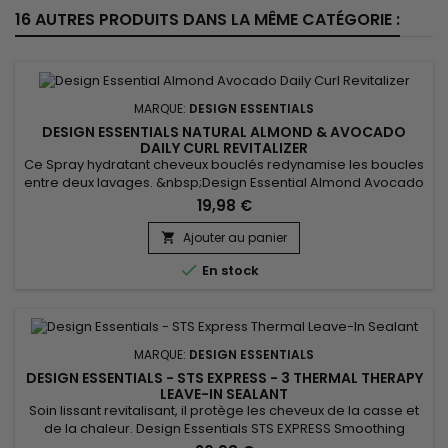
16 AUTRES PRODUITS DANS LA MÊME CATÉGORIE :
MARQUE:
DESIGN ESSENTIALS
DESIGN ESSENTIALS NATURAL ALMOND & AVOCADO
DAILY CURL REVITALIZER
Ce Spray hydratant cheveux bouclés redynamise les boucles
entre deux lavages. &nbsp;Design Essential Almond Avocado
Daily Curl Revitalizer&nbsp;adoucit les cheveux, nourrit en
19,98 €
profondeur sans alourdir, prévient la casse et améliore la
texture et la brillance.&nbsp; Il aide également à soulager
Ajouter au panier

des démangeaisons et de l’irritation du cuir chevelu. Grâce

En stock
à...
MARQUE:
DESIGN ESSENTIALS
DESIGN ESSENTIALS - STS EXPRESS - 3 THERMAL THERAPY
LEAVE-IN SEALANT
Soin lissant revitalisant, il protège les cheveux de la casse et
de la chaleur. Design Essentials STS EXPRESS Smoothing
System Thermal Therapy Leave-In Sealant est un revitalisant