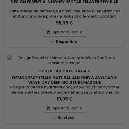
DESIGN ESSENTIALS HONEY NECTAR RELAXER REGULAR
Cette crème de défrisage est enrichie en Miel, en vitamines
et d'un complexe protéiné. &nbsp;Fortement hydratant,
Design Essentials Honey Nectar Relaxer renforce et revitalise
55,98 €
les cheveux. &nbsp;Il les laisse doux, lisses et hydratés.Pour
tous types de cheveux. &nbsp;Application facile !
Ajouter au panier


Disponible
MARQUE:
DESIGN ESSENTIALS
DESIGN ESSENTIALS NATURAL ALMOND & AVOCADO
WASH DAY DEEP MOISTURE MASQUE
Masque capillaire hydratant conçu pour nourrir et hydrater
intensément les cheveux extrêmement secs et abîmés. Sa
formule crémeuse revitalise les cheveux, les laissant lisses et
19,98 €
brillants. Enrichi en huiles d’Amande douce, de Tournesol, et
d’Avocat, Design Essentials Almond Avocado Wash Day Deep
Ajouter au panier

Moisture Masque agit en profondeur dans les cheveux, pour...

En stock