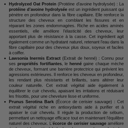
Hydrolyzed Oat Protein
(Protéine d’avoine hydrolysée) : La
protéine d’avoine hydrolysée
est un ingrédient puissant qui
pénètre en profondeur dans la fibre capillaire. Elle renforce la
structure des cheveux en comblant les fissures et en
réparant les zones endommagées. Riche en acides aminés
essentiels, elle améliore l’élasticité des cheveux, leur
apportant plus de résistance à la casse. Cet ingrédient agit
également comme un hydratant naturel, retenant l’eau dans la
fibre capillaire pour des cheveux plus doux, soyeux et faciles
à coiffer.
Lawsonia Inermis Extract
(Extrait de henné) : Connu pour
ses
propriétés fortifiantes
, le
henné
gaine chaque mèche
de cheveux, formant une barrière protectrice qui prévient les
agressions extérieures. Il renforce les cheveux en profondeur,
les rendant plus résistants et brillants, sans altérer leur
couleur naturelle. Cet extrait végétal aide également à
équilibrer le cuir chevelu, apaisant les irritations et réduisant
les frisottis, pour une chevelure lisse et uniforme.
Prunus Serotina Bark
(Écorce de cerisier sauvage) : Cet
extrait végétal riche en antioxydants aide à purifier et à
apaiser le cuir chevelu. Il régule la production de sébum,
permettant un nettoyage efficace tout en maintenant l’équilibre
naturel des cheveux. L'
écorce de cerisier sauvage
améliore