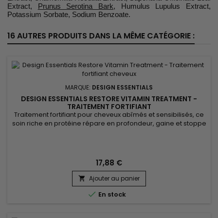
Extract,
Prunus Serotina Bark
, Humulus Lupulus Extract,
Potassium Sorbate, Sodium Benzoate.
16 AUTRES PRODUITS DANS LA MÊME CATÉGORIE :
MARQUE:
DESIGN ESSENTIALS
DESIGN ESSENTIALS RESTORE VITAMIN TREATMENT -
TRAITEMENT FORTIFIANT
Traitement fortifiant pour cheveux abîmés et sensibilisés, ce
soin riche en protéine répare en profondeur, gaine et stoppe
la casse.&nbsp; Bénéficiant des pouvoirs de la protéine de
blé, Design Essentials Restore Vitamin Treatment comble les
fissures dans la cuticule pour renforcer la structure interne
des cheveux, réduit la casse et les pointes...
17,88 €
Ajouter au panier


En stock