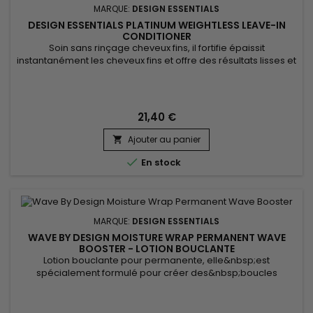
MARQUE:
DESIGN ESSENTIALS
DESIGN ESSENTIALS PLATINUM WEIGHTLESS LEAVE-IN
CONDITIONER
Soin sans rinçage cheveux fins, il fortifie épaissit
instantanément les cheveux fins et offre des résultats lisses et
nourrissants en même temps. Design Essentials Platinum
weightless leave in conditioner renforce la tige capillaire et
augmente son épaisseur pour rendre les cheveux
volumineux. Le soin sans rinçage de Design Essentials
21,40 €
Platinum démêle...
Ajouter au panier


En stock
MARQUE:
DESIGN ESSENTIALS
WAVE BY DESIGN MOISTURE WRAP PERMANENT WAVE
BOOSTER - LOTION BOUCLANTE
Lotion bouclante pour permanente, elle&nbsp;est
spécialement formulé pour créer des&nbsp;boucles
définies,&nbsp;uniformes, généreuses et durables.
Sa&nbsp;formule unique&nbsp;protège
l’hydratation&nbsp;et maintient l’élasticité des