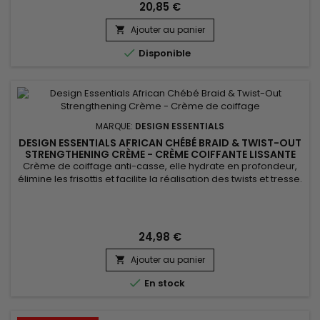
luttant contre le rétrécissement.&nbsp; Dotée d'une texture...
20,85 €
Ajouter au panier


Disponible
MARQUE:
DESIGN ESSENTIALS
DESIGN ESSENTIALS AFRICAN CHÉBÉ BRAID & TWIST-OUT
STRENGTHENING CRÈME - CRÈME COIFFANTE LISSANTE
Crème de coiffage anti-casse, elle hydrate en profondeur,
élimine les frisottis et facilite la réalisation des twists et tresse.
Design Essentials African Chebe Anti-Breakage Braid & Twist-
Out Strengthening Crème est formulé avec le chébé, est
réputé pour favoriser la croissance des cheveux en les
fortifiant et en les préservant. Combiné à l'extrait...
24,98 €
Ajouter au panier


En stock