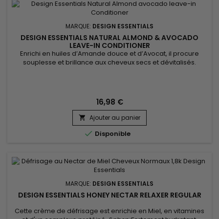
MARQUE:
DESIGN ESSENTIALS
DESIGN ESSENTIALS NATURAL ALMOND & AVOCADO
LEAVE-IN CONDITIONER
Enrichi en huiles d’Amande douce et d’Avocat, il procure
souplesse et brillance aux cheveux secs et dévitalisés.
&nbsp;Design Essentials Natural Almond & Avocado
Detangling Leave-In Conditionneur pénètre rapidement,
adoucit instantanément les cheveux et lisse la cuticule pour
un démêlage facile. &nbsp;Les huiles naturelles améliorent la
16,98 €
gérabilité et...
Ajouter au panier


Disponible
MARQUE:
DESIGN ESSENTIALS
DESIGN ESSENTIALS HONEY NECTAR RELAXER REGULAR
Cette crème de défrisage est enrichie en Miel, en vitamines