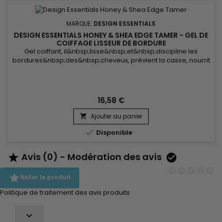
MARQUE:
DESIGN ESSENTIALS
DESIGN ESSENTIALS HONEY & SHEA EDGE TAMER - GEL DE
COIFFAGE LISSEUR DE BORDURE
Gel coiffant, il&nbsp;lisse&nbsp;et&nbsp;discipline les
bordures&nbsp;des&nbsp;cheveux, prévient la casse, nourrit
et en offre une&nbsp;tenue longue durée. Enrichi
en&nbsp;miel,&nbsp;beurre de karité&nbsp;et&nbsp;huile
d’avocat, Design Essentials Honey & Shea Edge
Tamer&nbsp;hydrate en profondeur,
16,58 €
apporte&nbsp;douceur, brillance, et&nbsp;renforce la...
Ajouter au panier


Disponible
Avis (0) - Modération des avis



Noter le produit
Politique de traitement des avis produits
