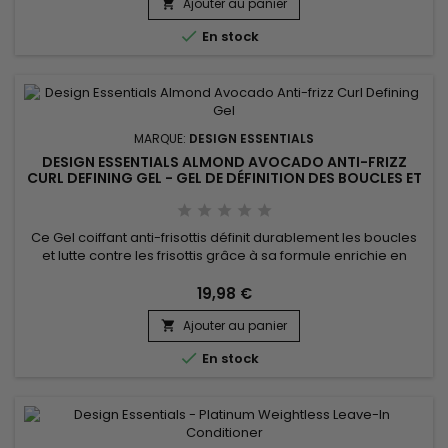
Ajouter au panier
Repair Masque hydrate en profondeur pour des cheveux

plus doux et plus souples, aide...

En stock
MARQUE:
DESIGN ESSENTIALS
DESIGN ESSENTIALS ALMOND AVOCADO ANTI-FRIZZ
CURL DEFINING GEL - GEL DE DÉFINITION DES BOUCLES ET
ANTI-FRISOTTIS
Ce Gel coiffant anti-frisottis définit durablement les boucles
et lutte contre les frisottis grâce à sa formule enrichie en
protéine de blé, avocat, huile de jojoba et beurre de karité.
Cette combinaison nutritive pénètre en profondeur pour
19,98 €
hydrater, renforcer et protéger la fibre capillaire, tout en
Ajouter au panier
apportant brillance. Sa texture légère n’alourdit pas...


En stock