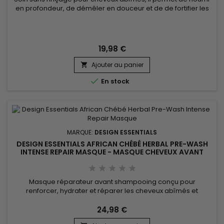
en profondeur, de démêler en douceur et de de fortifier les
cheveux affaiblis et de réduire la casse. Design Essentials
African Chébé Anti-Breakage Moisturizing Leave-In
Conditioner revitalise et hydrate instantanément les cheveux,
en adoucissant chaque mèche de la racine à la pointe
19,98 €
grâce à un...
Ajouter au panier


En stock
MARQUE:
DESIGN ESSENTIALS
DESIGN ESSENTIALS AFRICAN CHÉBÉ HERBAL PRE-WASH
INTENSE REPAIR MASQUE - MASQUE CHEVEUX AVANT
SHAMPOING
Masque réparateur avant shampooing conçu pour
renforcer, hydrater et réparer les cheveux abîmés et
cassants. Grâce à sa formule enrichie en extraits de Chébé
africain (mélange de beurre de karité, huile de baobab...)
24,98 €
Design Essentials African Chebe Herbal Pre-Wash Intense