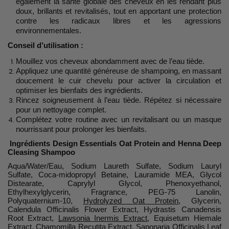
également la santé globale des cheveux en les rendant plus
doux, brillants et revitalisés, tout en apportant une protection
contre les radicaux libres et les agressions
environnementales.
Conseil d’utilisation :
Mouillez vos cheveux abondamment avec de l’eau tiède.
Appliquez une quantité généreuse de shampoing, en massant
doucement le cuir chevelu pour activer la circulation et
optimiser les bienfaits des ingrédients.
Rincez soigneusement à l’eau tiède. Répétez si nécessaire
pour un nettoyage complet.
Complétez votre routine avec un revitalisant ou un masque
nourrissant pour prolonger les bienfaits.
Ingrédients Design Essentials Oat Protein and Henna Deep
Cleasing Shampoo
Aqua/Water/Eau, Sodium Laureth Sulfate, Sodium Lauryl
Sulfate, Coca-midopropyl Betaine, Lauramide MEA, Glycol
Distearate, Caprylyl Glycol, Phenoxyethanol,
Ethylhexylglycerin, Fragrance, PEG-75 Lanolin,
Polyquaternium-10,
Hydrolyzed Oat Protein
, Glycerin,
Calendula Officinalis Flower Extract, Hydrastis Canadensis
Root Extract,
Lawsonia Inermis Extract
, Equisetum Hiemale
Extract, Chamomilla Recutita Extract, Saponaria Officinalis Leaf