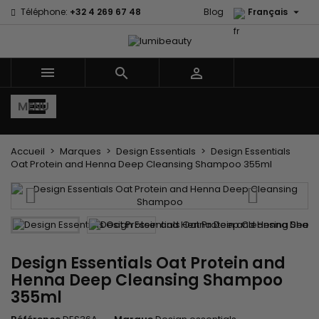

Téléphone:
+32 4 269 67 48
Blog
Français
×
×
×
Mes listes d'envies
((title))
Connexion
Vous devez être connecté pour ajouter des produits à
((label))



votre liste d'envies.
add_circle_outline
Créer une nouvelle liste
MENU
((cancelText))
((loginText))
((cancelText))
((createText))
Accueil
Marques
Design Essentials
Design Essentials
Oat Protein and Henna Deep Cleansing Shampoo 355ml
Design Essentials Oat Protein and
Henna Deep Cleansing Shampoo
355ml