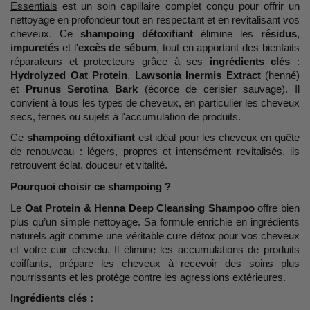
Essentials
est un soin capillaire complet conçu pour offrir un
nettoyage en profondeur tout en respectant et en revitalisant vos
cheveux. Ce
shampoing détoxifiant
élimine les
résidus
,
impuretés
et l'
excès de sébum
, tout en apportant des bienfaits
réparateurs et protecteurs grâce à ses
ingrédients clés
:
Hydrolyzed Oat Protein
,
Lawsonia Inermis Extract
(henné)
et
Prunus Serotina Bark
(écorce de cerisier sauvage). Il
convient à tous les types de cheveux, en particulier les cheveux
secs, ternes ou sujets à l'accumulation de produits.
Ce
shampoing détoxifiant
est idéal pour les cheveux en quête
de renouveau : légers, propres et intensément revitalisés, ils
retrouvent éclat, douceur et vitalité.
Pourquoi choisir ce shampoing ?
Le
Oat Protein & Henna Deep Cleansing Shampoo
offre bien
plus qu’un simple nettoyage. Sa formule enrichie en ingrédients
naturels agit comme une véritable cure détox pour vos cheveux
et votre cuir chevelu. Il élimine les accumulations de produits
coiffants, prépare les cheveux à recevoir des soins plus
nourrissants et les protège contre les agressions extérieures.
Ingrédients clés :