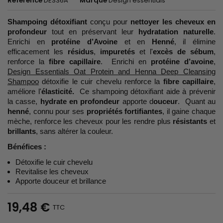
Référence
DES36A
Marque
Design essentials
Shampoing détoxifiant
conçu pour
nettoyer les cheveux en
profondeur
tout en préservant leur
hydratation naturelle
.
Enrichi en
protéine d’Avoine
et en
Henné
, il élimine
efficacement les
résidus
,
impuretés
et l'
excès de sébum
,
renforce la
fibre capillaire
. Enrichi en
protéine d’avoine
,
Design Essentials Oat Protein and Henna Deep Cleansing
Shampoo
détoxifie le cuir chevelu renforce la
fibre capillaire
,
améliore l'
élasticité.
Ce shampoing détoxifiant aide à prévenir
la casse,
hydrate en profondeur
apporte d
ouceur
. Quant au
henné
, connu pour ses
propriétés fortifiantes
, il gaine chaque
mèche, renforce les cheveux pour les rendre plus
résistants
et
brillants
, sans altérer la couleur.
Bénéfices :
Détoxifie le cuir chevelu
Revitalise les cheveux
Apporte douceur et brillance
19,48 €
TTC