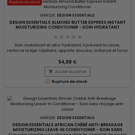
Rupture de stock
MARQUE:
DESIGN ESSENTIALS
DESIGN ESSENTIALS ALMOND BUTTER EXPRESS INSTANT
MOISTURIZING CONDITIONER - SOIN HYDRATANT
CHEVEUX SECS ET ABÎMÉS - 32OZ
Soin revitalisant et ultra-hydratant, il prévient la casse,
renforce la tige capillaire, apporte douceur, brillance et force
aux cheveux secs et abîmés. Enrichi en protéine de blé
hydrolysée, Design Essentials Almond Butter Express Instant
54,98 €
Moisturizing Conditioner renforce la fibre capillaire et
Ajouter au panier
améliore l’élasticité. La vitamine E protège contre les...


Rupture de stock
MARQUE:
DESIGN ESSENTIALS
DESIGN ESSENTIALS AFRICAN CHÉBÉ ANTI-BREAKAGE
MOISTURIZING LEAVE-IN CONDITIONER - SOIN SANS
RINÇAGE HYDRATANT
Soin sans rinçage pour cheveux abîmés, il permet de nourrir