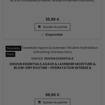
et d'un complexe protéiné. &nbsp;Fortement hydratant,
Design Essentials Honey Nectar Relaxer renforce et revitalise
les cheveux. &nbsp;Il les laisse doux, lisses et hydratés.Pour
tous types de cheveux. &nbsp;Application facile !
55,98 €
Ajouter au panier


Disponible
Nouveau
Pack
MARQUE:
DESIGN ESSENTIALS
DESIGN ESSENTIALS AGAVE & LAVENDER MOISTURE &
BLOW-DRY ROUTINE - HYDRATATION INTENSE &
BRUSHING POUR CHEVEUX SECS ET TEXTURÉS
86,90 €
Ajouter au panier
