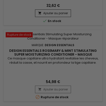
cheveux&nbsp;tout au long du processus, garantit une
32,62 €
chevelure saine et éclatante. Elle restructure les cheveux
sans les...
Ajouter au panier


En stock
Rupture de stock
MARQUE:
DESIGN ESSENTIALS
DESIGN ESSENTIALS ROSEMARY & MINT STIMULATING
SUPER MOISTURIZING CONDITIONER - MASQUE
RÉPARATEUR ET POUSSE CHEVEUX
Ce masque capillaire ultra hydratant revitalise les cheveux,
réduit la casse, et nourrit en profondeur la tige capillaire.
Enrichi en romarin, Design Essentials Rosemary & Mint
Stimulating Super Moisturizing Conditioner stimule le cuir
chevelu, améliore la circulation sanguine, apporte une
agréable sensation de fraîcheur et favorise une croissance...
54,98 €
Ajouter au panier


Rupture de stock