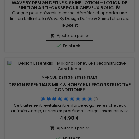
WAVE BY DESIGN DEFINE & SHINE LOTION – LOTION DE
FINITION ANTI-CASSE POUR CHEVEUX BOUCLÉS
Conçue pour prévenir la casse, démêler et apporter une
finition brillante, la Wave By Design Define & Shine Lotion est
une lotion de coiffage polyvalente adaptée aux cheveux
19,98 €
bouclés, ondulés et texturés. Elle s’utilise aussi bien en soin
de finition qu’en produit de coiffage quotidien pour améliorer
Ajouter au panier

la maniabilité des cheveux sans les alourdir. Sa...

En stock
MARQUE:
DESIGN ESSENTIALS
DESIGN ESSENTIALS MILK & HONEY 6N1 RECONSTRUCTIVE
CONDITIONER
Ce traitement revitalisant renforce et gaine les cheveux
abîmés.&nbsp; Enrichi en protéines, Design Essentials Milk
and Honey 6N1 Reconstructive Conditioner hydrate, adoucit,
44,98 €
scelle les cuticules et restaure les cheveux à un pH
normal.&nbsp; Ce traitement revitalisant fortifie les cheveux,
Ajouter au panier

leur donne maniabilité, souplesse et brillance.&nbsp;

En stock
Design...