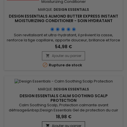
MARQUE:
DESIGN ESSENTIALS
DESIGN ESSENTIALS ALMOND BUTTER EXPRESS INSTANT
MOISTURIZING CONDITIONER - SOIN HYDRATANT
CHEVEUX SECS ET ABÎMÉS - 32OZ
Soin revitalisant et ultra-hydratant, il prévient la casse,
renforce la tige capillaire, apporte douceur, brillance et force
aux cheveux secs et abîmés. Enrichi en protéine de blé
54,98 €
hydrolysée, Design Essentials Almond Butter Express Instant
Moisturizing Conditioner renforce la fibre capillaire et
Ajouter au panier

améliore l’élasticité. La vitamine E protège contre les...

Rupture de stock
MARQUE:
DESIGN ESSENTIALS
DESIGN ESSENTIALS CALM SOOTHING SCALP
PROTECTION
Calm Soothing Scalp, Protection calmante avant
défrisage&nbsp;Design Essentials Gel de protection du cuir
chevelu avant le défrisage.&nbsp; Sa formule enrichie
18,98 €
d'ingrédients apaisants (menthe, aloé vera, karité) lui
permet de protéger le cuir chevelu d'éventuelles irritations
Ajouter au panier
