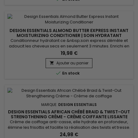
DESIGN ESSENTIALS ALMOND BUTTER EXPRESS INSTANT
MOISTURIZING CONDITIONER | SOIN HYDRATANT
INSTANTANÉ |306G
Conditionneur hydratant ce &nbsp;soin express démêle et
adoucit les cheveux secs en seulement 3 minutes. Enrichi en
beurre d’amande, Design Essentials Almond Butter Express
19,98 €
Instant Moisturizing Conditioner &nbsp;pénètre en
profondeur pour restaurer l’hydratation, renforcer la
Ajouter au panier

souplesse et faciliter le coiffage. Ce revitalisant capillaire est

En stock
idéal pour...
MARQUE:
DESIGN ESSENTIALS
DESIGN ESSENTIALS AFRICAN CHÉBÉ BRAID & TWIST-OUT
STRENGTHENING CRÈME - CRÈME COIFFANTE LISSANTE
Crème de coiffage anti-casse, elle hydrate en profondeur,
élimine les frisottis et facilite la réalisation des twists et tresse.
Design Essentials African Chebe Anti-Breakage Braid & Twist-
24,98 €