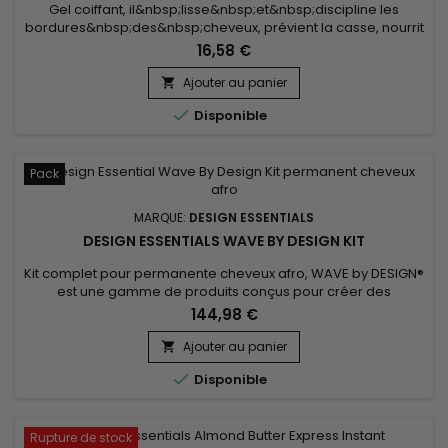
Gel coiffant, il&nbsp;lisse&nbsp;et&nbsp;discipline les
bordures&nbsp;des&nbsp;cheveux, prévient la casse, nourrit
et en offre une&nbsp;tenue longue durée. Enrichi
16,58 €
en&nbsp;miel,&nbsp;beurre de karité&nbsp;et&nbsp;huile
d’avocat, Design Essentials Honey & Shea Edge
Ajouter au panier

Tamer&nbsp;hydrate en profondeur,

Disponible
apporte&nbsp;douceur, brillance, et&nbsp;renforce la...
Pack
MARQUE:
DESIGN ESSENTIALS
DESIGN ESSENTIALS WAVE BY DESIGN KIT
Kit complet pour permanente cheveux afro, WAVE by DESIGN®
est une gamme de produits conçus pour créer des
permanentes de soutien, des boucles, des styles naturels et
144,98 €
texturés.&nbsp; La gamme de produits Wave by Design
donne de magnifiques boucles, adoucit, renforce,
Ajouter au panier

restructure et hydrate les cheveux, les laissant brillants et

Disponible
disciplinés.&nbsp; Kit...
Rupture de stock