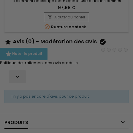
Traitement de lissage thermique infusé d'acides aminés
conçu pour lisser et adoucir temporairement les cheveux
97,98 €
crépus, bouclés, à textures multiples ou en transition jusqu'à
12 semaines !
Ajouter au panier


Rupture de stock
Avis (0) - Modération des avis



Noter le produit
Politique de traitement des avis produits

Il n'y a pas encore d'avis pour ce produit.

PRODUITS