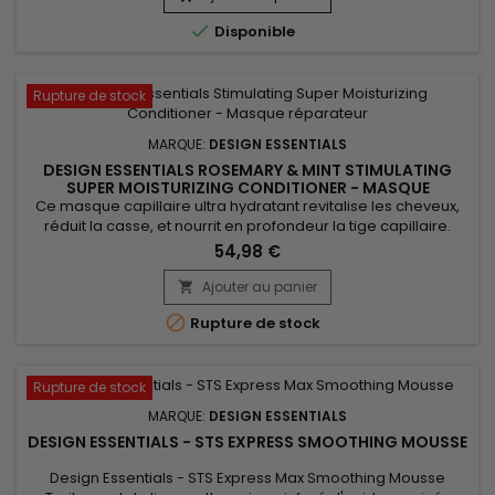
pendant le processus de défrisage. &nbsp;Gelée légère

Disponible
permettant une...
Rupture de stock
MARQUE:
DESIGN ESSENTIALS
DESIGN ESSENTIALS ROSEMARY & MINT STIMULATING
SUPER MOISTURIZING CONDITIONER - MASQUE
RÉPARATEUR ET POUSSE CHEVEUX
Ce masque capillaire ultra hydratant revitalise les cheveux,
réduit la casse, et nourrit en profondeur la tige capillaire.
Enrichi en romarin, Design Essentials Rosemary & Mint
54,98 €
Stimulating Super Moisturizing Conditioner stimule le cuir
chevelu, améliore la circulation sanguine, apporte une
Ajouter au panier

agréable sensation de fraîcheur et favorise une croissance...

Rupture de stock
Rupture de stock
MARQUE:
DESIGN ESSENTIALS
DESIGN ESSENTIALS - STS EXPRESS SMOOTHING MOUSSE
Design Essentials - STS Express Max Smoothing Mousse