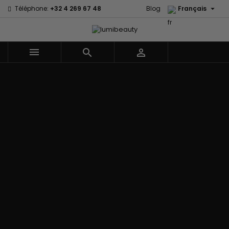

Téléphone:
+32 4 269 67 48
Blog
Français



Menu
Accueil
Marques
60 secondes
Civic Cream
Em2h
Creme Of
Affirm
Nature
Izzy Coiffe
Palmers
Alikay Naturals
Curls
Jessicurl
Premium
Agadir
CurlyWorld
Kee Mee Lissage
Keratin Caviar
Ambi Skin
Dark and
Coréen
PureScalp Hair
Care
Lovely
KeraCare
Spa
ApHogee
Design
Keraplex
Rafete Skin
As I Am
Essentials
Kinky Curly
Shea Moisture
Avlon Texture
DevaCurl
Lyscia lissage au
Shea Moisture -
Release
Dudu-Osun
Tanin
Kids
BaByliss Pro
Eco Styler
Makari de Suisse
Sibel
Biopeptides -
EM2H
Makari Bébé
Skin Light
EM2H
EM2H
Mielle Organics
Sunny Isle