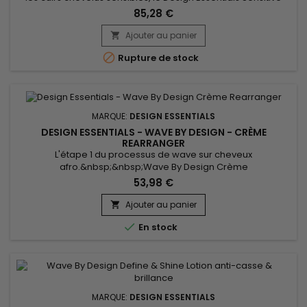
Scalp Relaxer kit 8 Applications de la marque Design
85,28 €
Essentials est la solution idéale pour des cheveux lisses,
brillants et en pleine santé. L’huile de coco hydrate
Ajouter au panier

intensément, tandis que le beurre de karité nourrit et protège

Rupture de stock
la...
MARQUE:
DESIGN ESSENTIALS
DESIGN ESSENTIALS - WAVE BY DESIGN - CRÈME
REARRANGER
L'étape 1 du processus de wave sur cheveux
afro.&nbsp;&nbsp;Wave By Design Crème
Rearranger&nbsp;est un défrisant multi-usage.&nbsp; Il
53,98 €
défrise en douceur les boucles naturelles des
cheveux.&nbsp; Enrichi d’hydratants pour que les cheveux
Ajouter au panier

soient bien revitalisés, la formule à force simple (maximum)

En stock
convient à toutes les textures de cheveux.&nbsp;&nbsp;La...
MARQUE:
DESIGN ESSENTIALS