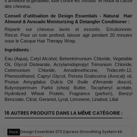
Il améliore la gérabilité, lutte contre les frisottis et réduit la casse
des cheveux.
Conseil d'utilisation
de Design Essentials - Natural Hair
Almond & Avocado Moisturizing & Detangler Conditioner :
Répartir sur cheveux lavés et essorés. Emulsionner.
Rincer. Pour un soin profond, laisser agir pendant 20 minutes
sous le Casque Hair Therapy Wrap.
Ingrédients
:
Eau (Aqua), Cetyl Alcohol, Behentrimonium Chloride, Vegetable
Oil, Glycol Distearate, Acrylamidopropyl Trimonium Chloride,
Cetrimonium Chloride, Amodimethicone, Trideceth-12,
Phenoxethanol, Capryl Glycol, Persea Gratissima (Avocat) oil,
Prunus Amygdalus Dulcis Oil (huile d’Amande douce),
Butyrospermum Parkii (shea) Butter, Tocopheryl acetate,
Hydrolized Wheat Protein, Fragrance (parfum), Benzyl
Benzoate, Citral, Geraniol, Lyral, Limonene, Linalool, Lilial
16 AUTRES PRODUITS DANS LA MÊME CATÉGORIE :
Pack