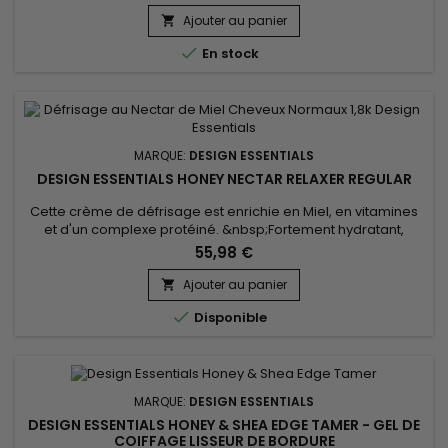
Out Strengthening Crème est formulé avec le chébé, est
réputé pour favoriser la croissance des cheveux en les
Ajouter au panier

fortifiant et en les préservant. Combiné à l'extrait...

En stock
MARQUE:
DESIGN ESSENTIALS
DESIGN ESSENTIALS HONEY NECTAR RELAXER REGULAR
Cette crème de défrisage est enrichie en Miel, en vitamines
et d'un complexe protéiné. &nbsp;Fortement hydratant,
Design Essentials Honey Nectar Relaxer renforce et revitalise
55,98 €
les cheveux. &nbsp;Il les laisse doux, lisses et hydratés.Pour
tous types de cheveux. &nbsp;Application facile !
Ajouter au panier


Disponible
MARQUE:
DESIGN ESSENTIALS
DESIGN ESSENTIALS HONEY & SHEA EDGE TAMER - GEL DE
COIFFAGE LISSEUR DE BORDURE