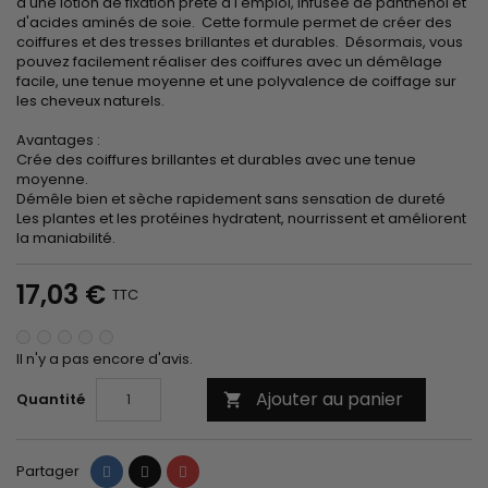
d'une lotion de fixation prête à l'emploi, infusée de panthénol et
d'acides aminés de soie. Cette formule permet de créer des
coiffures et des tresses brillantes et durables. Désormais, vous
pouvez facilement réaliser des coiffures avec un démêlage
facile, une tenue moyenne et une polyvalence de coiffage sur
les cheveux naturels.
Avantages :
Crée des coiffures brillantes et durables avec une tenue
moyenne.
Démêle bien et sèche rapidement sans sensation de dureté
Les plantes et les protéines hydratent, nourrissent et améliorent
la maniabilité.
17,03 €
TTC
Il n'y a pas encore d'avis.
Ajouter au panier
Quantité

Partager
Tweet
Pinterest
Partager