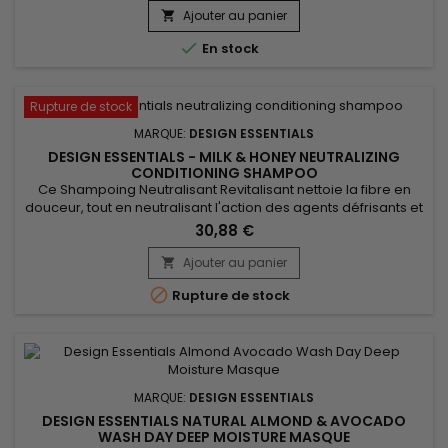
profondeur pour restaurer l’hydratation, renforcer la
Ajouter au panier

souplesse et faciliter le coiffage. Ce revitalisant capillaire est

En stock
idéal pour...
Rupture de stock
MARQUE:
DESIGN ESSENTIALS
DESIGN ESSENTIALS - MILK & HONEY NEUTRALIZING
CONDITIONING SHAMPOO
Ce Shampoing Neutralisant Revitalisant nettoie la fibre en
douceur, tout en neutralisant l'action des agents défrisants et
rétablit un pH neutre aux cheveux défrisés.&nbsp; Grâce à sa
30,88 €
formule enrichie en Miel, vitamines et en protéines, Design
Essentials Neutralizing Conditioning Shampoo revitalise les
Ajouter au panier

cheveux après le défrisage, il apporte douceur et...

Rupture de stock
MARQUE:
DESIGN ESSENTIALS
DESIGN ESSENTIALS NATURAL ALMOND & AVOCADO
WASH DAY DEEP MOISTURE MASQUE