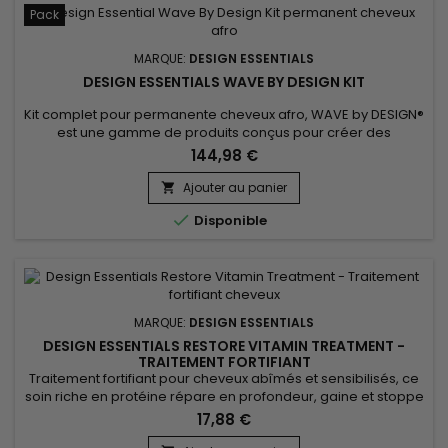
Pack
MARQUE:
DESIGN ESSENTIALS
DESIGN ESSENTIALS WAVE BY DESIGN KIT
Kit complet pour permanente cheveux afro, WAVE by DESIGN®
est une gamme de produits conçus pour créer des
permanentes de soutien, des boucles, des styles naturels et
144,98 €
texturés.&nbsp; La gamme de produits Wave by Design
donne de magnifiques boucles, adoucit, renforce,
Ajouter au panier

restructure et hydrate les cheveux, les laissant brillants et

Disponible
disciplinés.&nbsp; Kit...
MARQUE:
DESIGN ESSENTIALS
DESIGN ESSENTIALS RESTORE VITAMIN TREATMENT -
TRAITEMENT FORTIFIANT
Traitement fortifiant pour cheveux abîmés et sensibilisés, ce
soin riche en protéine répare en profondeur, gaine et stoppe
la casse.&nbsp; Bénéficiant des pouvoirs de la protéine de
17,88 €
blé, Design Essentials Restore Vitamin Treatment comble les