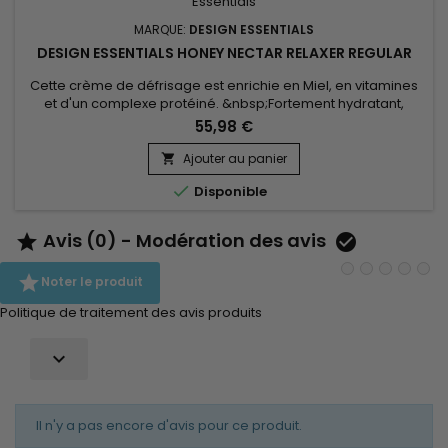
MARQUE:
DESIGN ESSENTIALS
DESIGN ESSENTIALS HONEY NECTAR RELAXER REGULAR
Cette crème de défrisage est enrichie en Miel, en vitamines
et d'un complexe protéiné. &nbsp;Fortement hydratant,
Design Essentials Honey Nectar Relaxer renforce et revitalise
55,98 €
les cheveux. &nbsp;Il les laisse doux, lisses et hydratés.Pour
tous types de cheveux. &nbsp;Application facile !
Ajouter au panier


Disponible
Avis (0) - Modération des avis



Noter le produit
Politique de traitement des avis produits

Il n'y a pas encore d'avis pour ce produit.