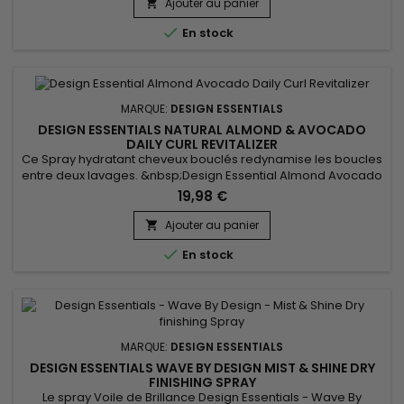
fissures dans la cuticule pour renforcer la structure interne
Ajouter au panier

des cheveux, réduit la casse et les pointes...

En stock
MARQUE:
DESIGN ESSENTIALS
DESIGN ESSENTIALS NATURAL ALMOND & AVOCADO
DAILY CURL REVITALIZER
Ce Spray hydratant cheveux bouclés redynamise les boucles
entre deux lavages. &nbsp;Design Essential Almond Avocado
Daily Curl Revitalizer&nbsp;adoucit les cheveux, nourrit en
19,98 €
profondeur sans alourdir, prévient la casse et améliore la
texture et la brillance.&nbsp; Il aide également à soulager
Ajouter au panier

des démangeaisons et de l’irritation du cuir chevelu. Grâce

En stock
à...
MARQUE:
DESIGN ESSENTIALS
DESIGN ESSENTIALS WAVE BY DESIGN MIST & SHINE DRY
FINISHING SPRAY
Le spray Voile de Brillance Design Essentials - Wave By