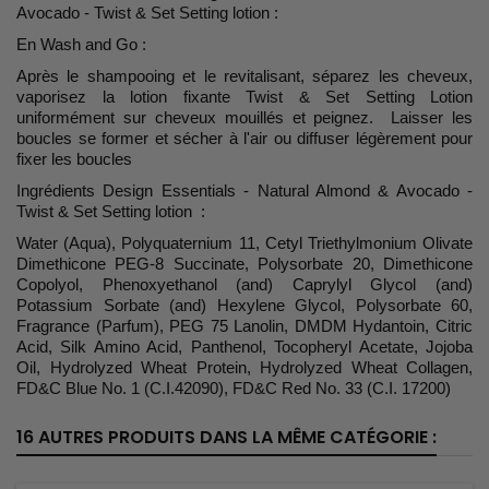
Avocado - Twist & Set Setting lotion :
En Wash and Go :
Après le shampooing et le revitalisant, séparez les cheveux,
vaporisez la lotion fixante Twist & Set Setting Lotion
uniformément sur cheveux mouillés et peignez. Laisser les
boucles se former et sécher à l'air ou diffuser légèrement pour
fixer les boucles
Ingrédients Design Essentials - Natural Almond & Avocado -
Twist & Set Setting lotion :
Water (Aqua), Polyquaternium 11, Cetyl Triethylmonium Olivate
Dimethicone PEG-8 Succinate, Polysorbate 20, Dimethicone
Copolyol, Phenoxyethanol (and) Caprylyl Glycol (and)
Potassium Sorbate (and) Hexylene Glycol, Polysorbate 60,
Fragrance (Parfum), PEG 75 Lanolin, DMDM Hydantoin, Citric
Acid, Silk Amino Acid, Panthenol, Tocopheryl Acetate, Jojoba
Oil, Hydrolyzed Wheat Protein, Hydrolyzed Wheat Collagen,
FD&C Blue No. 1 (C.I.42090), FD&C Red No. 33 (C.I. 17200)
16 AUTRES PRODUITS DANS LA MÊME CATÉGORIE :