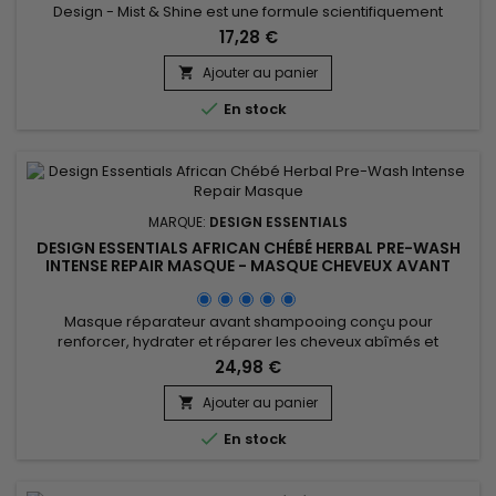
Design - Mist & Shine est une formule scientifiquement
avancée qui procure un éclat lumineux et soyeux aux
17,28 €
boucles et aux ondulations. Les agents émollients et
revitalisants adoucissent les cheveux et leur donnent plus de
Ajouter au panier

corps, de volume et de brillance.

En stock
MARQUE:
DESIGN ESSENTIALS
DESIGN ESSENTIALS AFRICAN CHÉBÉ HERBAL PRE-WASH
INTENSE REPAIR MASQUE - MASQUE CHEVEUX AVANT
SHAMPOING
Masque réparateur avant shampooing conçu pour
renforcer, hydrater et réparer les cheveux abîmés et
cassants. Grâce à sa formule enrichie en extraits de Chébé
24,98 €
africain (mélange de beurre de karité, huile de baobab...)
Design Essentials African Chebe Herbal Pre-Wash Intense
Ajouter au panier

Repair Masque hydrate en profondeur pour des cheveux

En stock
plus doux et plus souples, aide...