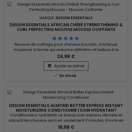
MARQUE:
DESIGN ESSENTIALS
DESIGN ESSENTIALS AFRICAN CHÉBÉ STRENGTHENING &
CURL PERFECTING MOUSSE MOUSSE COIFFANTE
Mousse de coiffage pour cheveux bouclés, à la tenue
moyenne à ferme qui redonne définition et texture à la
chevelure. Elle renforce la tige capillaire.&nbsp;Grâce au
24,98 €
mélange d’extrait africain, d’extrait de chébé et de protéine
de blé, &nbsp;Design Essentials - African Chébé -
Ajouter au panier

Strengthening & Curl Perfecting Mousse apporte force et

En stock
l'élasticité des...
DESIGN ESSENTIALS ALMOND BUTTER EXPRESS INSTANT
MOISTURIZING CONDITIONER | SOIN HYDRATANT
INSTANTANÉ |306G
Conditionneur hydratant ce &nbsp;soin express démêle et
adoucit les cheveux secs en seulement 3 minutes. Enrichi en
beurre d’amande, Design Essentials Almond Butter Express
19,98 €
Instant Moisturizing Conditioner &nbsp;pénètre en