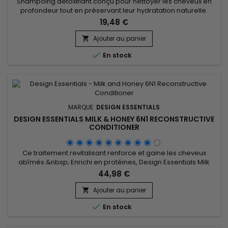
Shampoing détoxifiant conçu pour nettoyer les cheveux en
profondeur tout en préservant leur hydratation naturelle.
Enrichi en protéine d’Avoine et en Henné, il élimine
19,48 €
efficacement les résidus, impuretés et l'excès de sébum,
renforce la fibre capillaire.&nbsp; Enrichi en protéine
Ajouter au panier

d’avoine, Design Essentials Oat Protein and Henna Deep

En stock
Cleansing Shampoo...
MARQUE:
DESIGN ESSENTIALS
DESIGN ESSENTIALS MILK & HONEY 6N1 RECONSTRUCTIVE
CONDITIONER
Ce traitement revitalisant renforce et gaine les cheveux
abîmés.&nbsp; Enrichi en protéines, Design Essentials Milk
and Honey 6N1 Reconstructive Conditioner hydrate, adoucit,
44,98 €
scelle les cuticules et restaure les cheveux à un pH
normal.&nbsp; Ce traitement revitalisant fortifie les cheveux,
Ajouter au panier

leur donne maniabilité, souplesse et brillance.&nbsp;

En stock
Design...