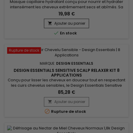
Masque capillaire hydratant conçu pour nourrir et hydrater
intensément les cheveux extrêmement secs et abîmés. Sa
formule crémeuse revitalise les cheveux, les laissant lisses et
19,98 €
brillants. Enrichi en huiles d’Amande douce, de Tournesol, et
d’Avocat, Design Essentials Almond Avocado Wash Day Deep
Ajouter au panier

Moisture Masque agit en profondeur dans les cheveux, pour...

En stock
Rupture de stock
MARQUE:
DESIGN ESSENTIALS
DESIGN ESSENTIALS SENSITIVE SCALP RELAXER KIT 8
APPLICATIONS
Conçu pour lisser les cheveux en douceur tout en respectant
les cuirs chevelus sensibles, le Design Essentials Sensitive
Scalp Relaxer kit 8 Applications de la marque Design
85,28 €
Essentials est la solution idéale pour des cheveux lisses,
brillants et en pleine santé. L’huile de coco hydrate
Ajouter au panier

intensément, tandis que le beurre de karité nourrit et protège

Rupture de stock
la...