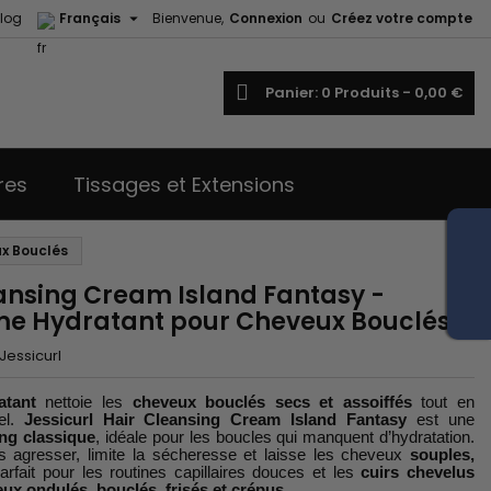

log
Français
Bienvenue,
Connexion
ou
Créez votre compte
echercher
Panier
0
Produits -
0,00 €
res
Tissages et Extensions
x Bouclés
eansing Cream Island Fantasy -
e Hydratant pour Cheveux Bouclés
Jessicurl
tant
nettoie les
cheveux bouclés secs et assoiffés
tout en
rel.
Jessicurl Hair Cleansing Cream Island Fantasy
est une
ng classique
, idéale pour les boucles qui manquent d’hydratation.
 agresser, limite la sécheresse et laisse les cheveux
souples,
arfait pour les routines capillaires douces et les
cuirs chevelus
ux ondulés, bouclés, frisés et crépus
.