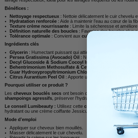
Bénéfices :
Nettoyage respectueux
: Nettoie délicatement le cuir chevelu e
Hydratation renforcée
: Aide à maintenir l’eau au cœur de la fib
Texture crème nourrissante
: Limite la sécheresse et améliore
Définition naturelle des boucles
: Favorise des boucles plus sou
Tolérance optimale
: Convient aux
cuirs chevelus sensibles
e
Ingrédients clés
Glycerin
: Humectant puissant qui attire et retient l’hydratation 
Persea Gratissima (Avocado) Oil
: Nourrit intensément, renforc
Decyl Glucoside & Sodium Cocoyl Isethionate
: Agents lavan
Behentrimonium Methosulfate & Cetearyl Alcohol
: Agents co
Guar Hydroxypropyltrimonium Chloride
: Améliore la douceur
Citrus Aurantium Peel Oil
: Apporte une note parfumée fraîche 
Pourquoi utiliser ce produit ?
Les
cheveux bouclés secs
ont besoin d’un nettoyage qui respecte
shampoings agressifs
, préserver l’hydratation et conserver des b
Le conseil Lumibeauty :
Utilisez cette
crème lavante hydratant
hydratant ou une crème coiffante Jessicurl pour une définition opti
Mode d’emploi
Appliquer sur cheveux bien mouillés.
Masser délicatement le cuir chevelu.
Répartir la crème sur les longueurs.