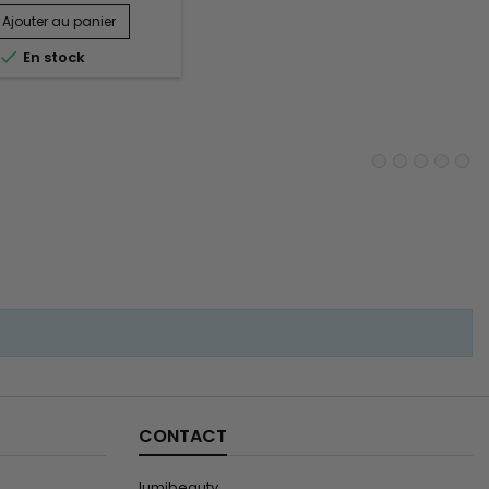
 nourrir intensément et
urablement les boucles
Ajouter au panier
trisant les frisottis. Elle

En stock
essicurl Hair Cleansing
ssicurl Too Shea! Extra
rizing Conditioner et
 Confident Coils Styling
on pour répondre aux
besoins...
CONTACT
lumibeauty