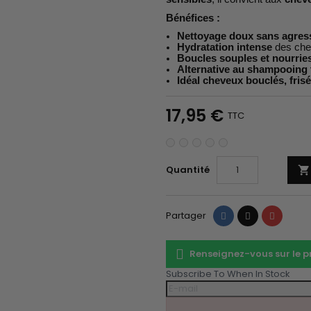
Bénéfices :
Nettoyage doux sans agres
Hydratation intense
des che
Boucles souples et nourrie
Alternative au shampooing 
Idéal cheveux bouclés, fris
17,95 €
TTC
Quantité

Partager
Tweet
Pinteres
Partager
Renseignez-vous sur le 
Subscribe To When In Stock