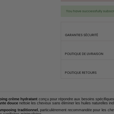
You have successfully subscr
GARANTIES SÉCURITÉ
POLITIQUE DE LIVRAISON
POLITIQUE RETOURS
ing crème hydratant
conçu pour répondre aux besoins spécifique
ante douce
nettoie les cheveux sans éliminer les huiles naturelles ind
ampooing traditionnel
, particulièrement recommandée pour les chev
s capillaires minimalistes.