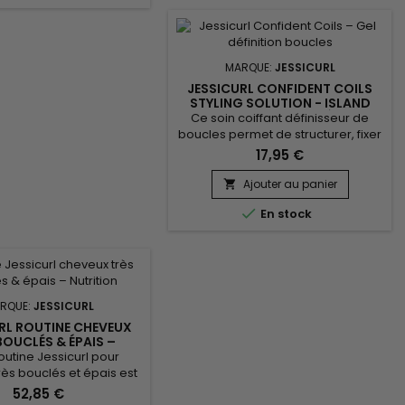
aits botaniques pour
l’hydratation, améliorer la
l’hydratation, améliorer
souplesse et limiter les frisottis. Sa
e et faciliter le coiffage.
texture ultra-légère permet de
l pour un usage...
réactiver...
MARQUE:
JESSICURL
JESSICURL CONFIDENT COILS
STYLING SOLUTION - ISLAND
FATNASY - GEL-CRÈME
Ce soin coiffant définisseur de
DÉFINITION BOUCLES
boucles permet de structurer, fixer
et sublimer les cheveux bouclés,
17,95 €
frisés et ondulés sans rigidité.
Jessicurl Confident Coils Styling
Ajouter au panier

Solution Island Fantasy combine

En stock
des agents fixants légers, de l’Aloe
Vera et de l’huile de jojoba pour
maintenir la définition, contrôler les
frisottis et préserver l’hydratation.
Sa...
RQUE:
JESSICURL
RL ROUTINE CHEVEUX
BOUCLÉS & ÉPAIS –
TION, DÉFINITION &
outine Jessicurl pour
CONTRÔLE
ès bouclés et épais est
 pour nettoyer sans
52,85 €