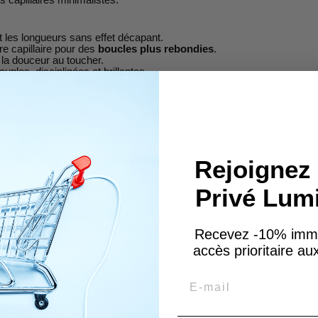
t les longueurs sans effet décapant.
re capillaire pour des
boucles plus rebondies
.
 la douceur au toucher.
ples, disciplinées et brillantes.
t aux cheveux fragilisés.
dans le cheveu.
e la fibre capillaire et apporte douceur.
ts doux qui nettoient sans agresser.
nditionneurs qui facilitent le démêlage et assouplissent les cheveux.
Rejoignez 
 et la maniabilité des boucles.
et sensorielle.
Privé Lum
 leur structure naturellement plus fragile.
Jessicurl Hair Cleansi
oucles définies, souples et brillantes.
Recevez -10% imm
e
en alternance avec un shampooing doux, ou comme lavage principal 
accès prioritaire a
male.
Email