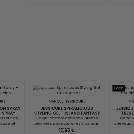
ion Spray
végétales et extraits botaniques
d’extr
équilibrée,
pour restaurer l’hydratation,
maintenir 
fins qui...
améliorer la souplesse et limiter
la soupless
les frisottis. Sa texture riche...
Idéa
Pack
URL
MARQUE:
JESSICURL
MA
ION SPRAY
JESSICURL SPIRALICIOUS
JESSICU
- SPRAY
STYLING GEL - ISLAND FANTASY
TRÈS 
FINITION
- GEL DÉFINITION INTENSE
NUTRI
nisseur de
Ce gel coiffant définition intense
Cette r
BOUCLES
cture et
permet de structurer et maintenir
cheveux tr
ondulés,
les cheveux bouclés, frisés et
conçue
17,95 €