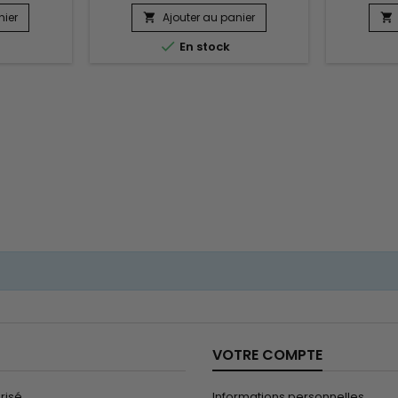
s alourdir.
ondulés tout en conservant
agresser,
pray Island
souplesse et brillance. Jessicurl
définir d
nier
Ajouter au panier


 de graines
Spiralicious Styling Gel Island
tout en maî

En stock
era et huile
Fantasy associe des agents fixants
associe J
iorer la
performants, de l’huile de jojoba et
Cream, Je
frisottis et
du panthénol pour renforcer la
Moistu
. Sa texture
tenue des boucles, contrôler les
Jessicurl
...
frisottis et améliorer la...
Soluti
VOTRE COMPTE
risé
Informations personnelles