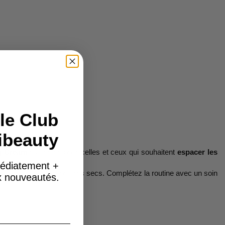
le Club
ibeauty
ng Cream
est idéale pour celles et ceux qui souhaitent
espacer les
édiatement +
si vos cheveux sont très secs. Complétez la routine avec un soin
ux nouveautés.