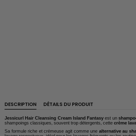
DESCRIPTION
DÉTAILS DU PRODUIT
Jessicurl Hair Cleansing Cream Island Fantasy
est un
shampoo
shampoings classiques, souvent trop détergents, cette
crème lav
Sa formule riche et crémeuse agit comme une
alternative au sh
lavage respectueux, idéal pour les lavages fréquents ou les routine