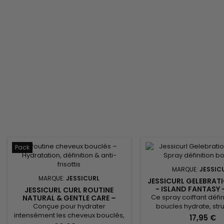
parfaitement aux cheveux
et Jessicurl Gelebrat
ondulés, bouclés, frisés et aux
pour offrir une routine 
cuirs chevelus sensibles. Les
idéale pour les cheveux 
cheveux sont...
Pack
MARQUE:
JESSIC
MARQUE:
JESSICURL
JESSICURL GELEBRAT
- ISLAND FANTASY 
JESSICURL CURL ROUTINE
HYDRATANT ET DE DÉ
Ce spray coiffant défi
NATURAL & GENTLE CARE –
BOUCLES
ROUTINE COMPLÈTE POUR
Conçue pour hydrater
boucles hydrate, stru
CHEVEUX BOUCLÉS NATURELS ET
intensément les cheveux bouclés,
ravive les cheveux 
17,95 €
HYDRATÉS