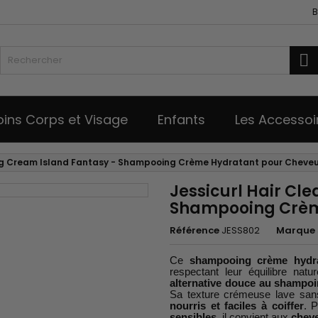
B
R
oins Corps et Visage
Enfants
Les Accessoi
ing Cream Island Fantasy - Shampooing Crème Hydratant pour Cheveu
Jessicurl Hair Cl
Shampooing Crèm
Référence
JESS802
Marque
Ce
shampooing crème hydra
respectant leur équilibre natu
alternative douce au shampoi
Sa texture crémeuse lave sans
nourris et faciles à coiffer
. P
sensibles
, il convient aux
cheve