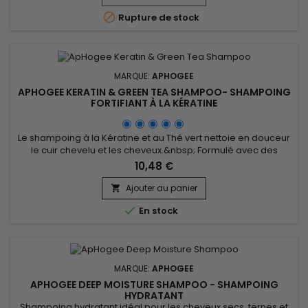
capillaire tout en réduisant la casse. ApHogee Balancing

Rupture de stock
Moisturizer...
MARQUE:
APHOGEE
APHOGEE KERATIN & GREEN TEA SHAMPOO- SHAMPOING
FORTIFIANT À LA KÉRATINE
Le shampoing à la Kératine et au Thé vert nettoie en douceur
le cuir chevelu et les cheveux.&nbsp; Formulé avec des
acides aminés, il renforce les cheveux, évite la casse et la
10,48 €
chute.&nbsp; Enrichi en extrait de Thé vert, bien connu pour
ses vertus anti-oxydantes, le shampoing à la kératine de
Ajouter au panier

ApHogee est parfait pour les cheveux fins, cassants, ternes,...

En stock
MARQUE:
APHOGEE
APHOGEE DEEP MOISTURE SHAMPOO - SHAMPOING
HYDRATANT
Shampoing hydratant idéal pour les cheveux secs, ternes et