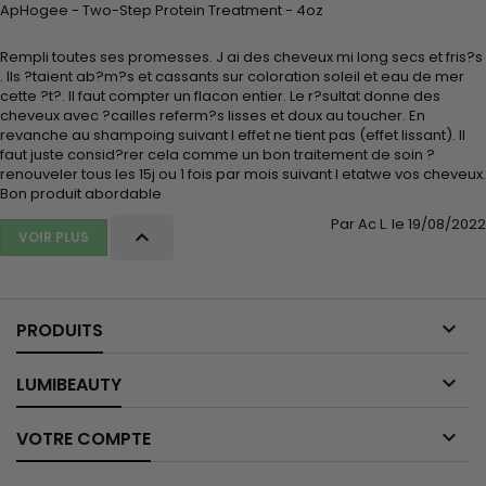
ApHogee - Two-Step Protein Treatment - 4oz
Rempli toutes ses promesses. J ai des cheveux mi long secs et fris?s
. Ils ?taient ab?m?s et cassants sur coloration soleil et eau de mer
cette ?t?. Il faut compter un flacon entier. Le r?sultat donne des
cheveux avec ?cailles referm?s lisses et doux au toucher. En
revanche au shampoing suivant l effet ne tient pas (effet lissant). Il
faut juste consid?rer cela comme un bon traitement de soin ?
renouveler tous les 15j ou 1 fois par mois suivant l etatwe vos cheveux.
Bon produit abordable
Par Ac L. le 19/08/2022

VOIR PLUS

PRODUITS

LUMIBEAUTY

VOTRE COMPTE