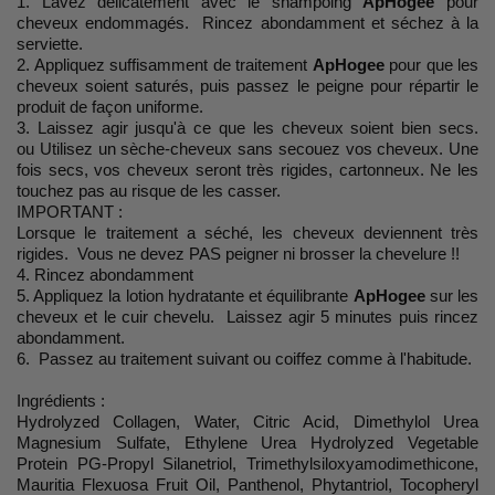
1. Lavez délicatement avec le shampoing
ApHogee
pour
cheveux endommagés. Rincez abondamment et séchez à la
serviette.
2. Appliquez suffisamment de traitement
ApHogee
pour que les
cheveux soient saturés, puis passez le peigne pour répartir le
produit de façon uniforme.
3. Laissez agir jusqu'à ce que les cheveux soient bien secs.
ou Utilisez un sèche-cheveux sans secouez vos cheveux. Une
fois secs, vos cheveux seront très rigides, cartonneux. Ne les
touchez pas au risque de les casser.
IMPORTANT :
Lorsque le traitement a séché, les cheveux deviennent très
rigides. Vous ne devez PAS peigner ni brosser la chevelure !!
4. Rincez abondamment
5. Appliquez la lotion hydratante et équilibrante
ApHogee
sur les
cheveux et le cuir chevelu. Laissez agir 5 minutes puis rincez
abondamment.
6. Passez au traitement suivant ou coiffez comme à l'habitude.
Ingrédients :
Hydrolyzed Collagen, Water, Citric Acid, Dimethylol Urea
Magnesium Sulfate, Ethylene Urea Hydrolyzed Vegetable
Protein PG-Propyl Silanetriol, Trimethylsiloxyamodimethicone,
Mauritia Flexuosa Fruit Oil, Panthenol, Phytantriol, Tocopheryl