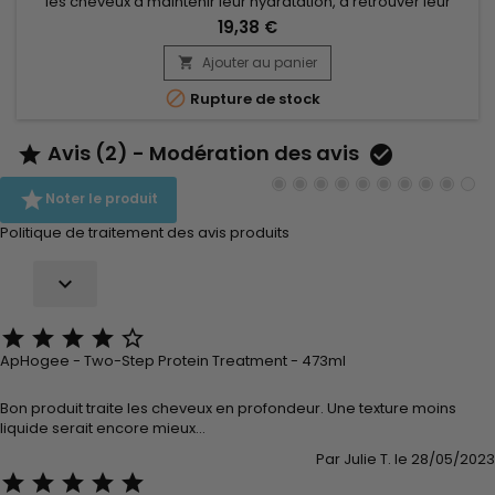
les cheveux à maintenir leur hydratation, à retrouver leur
force et leur élasticité.&nbsp; ApHogee Keratin 2 Minute
19,38 €
Reconstructor est recommandé sur les cheveux colorés,
décolorés ou défrisés.&nbsp; Il aide aussi à réparer les
Ajouter au panier

dommages causés par le chlore et l'eau calcaire.&nbsp; Le...

Rupture de stock
Avis (2) - Modération des avis



Noter le produit
Politique de traitement des avis produits






ApHogee - Two-Step Protein Treatment - 473ml
Bon produit traite les cheveux en profondeur. Une texture moins
liquide serait encore mieux...
Par Julie T. le 28/05/2023




