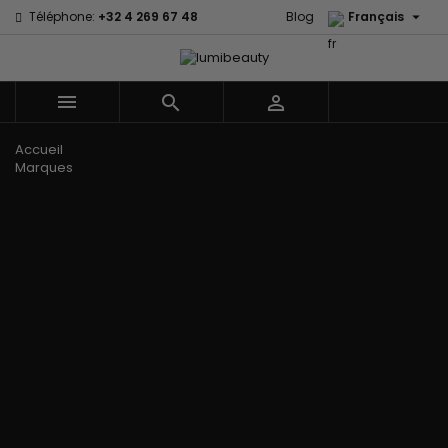

Téléphone:
+32 4 269 67 48
Blog
Français



Menu
Accueil
Marques
60 secondes
Civic Cream
Em2h
Creme Of
Affirm
Nature
Izzy Coiffe
Palmers
Alikay Naturals
Curls
Jessicurl
Premium
Agadir
CurlyWorld
Kee Mee Lissage
Keratin Caviar
Ambi Skin
Dark and
Coréen
PureScalp Hair
Care
Lovely
KeraCare
Spa
ApHogee
Design
Keraplex
Rafete Skin
As I Am
Essentials
Kinky Curly
Shea Moisture
Avlon Texture
DevaCurl
Lyscia lissage au
Shea Moisture -
Release
Dudu-Osun
Tanin
Kids
BaByliss Pro
Eco Styler
Makari de Suisse
Sibel
Biopeptides -
EM2H
Makari Bébé
Skin Light
EM2H
EM2H
Mielle Organics
Sunny Isle