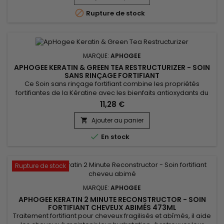
dommages causés par le chlore et l'eau calcaire. Le

Rupture de stock
Traitement...
MARQUE:
APHOGEE
APHOGEE KERATIN & GREEN TEA RESTRUCTURIZER - SOIN
SANS RINÇAGE FORTIFIANT
Ce Soin sans rinçage fortifiant combine les propriétés
fortifiantes de la Kératine avec les bienfaits antioxydants du
Thé Vert.&nbsp; Réduit la casse et les pointes fourchues,
11,28 €
offre une hydratation profonde, renforce les fibres capillaires
et apporte brillance.&nbsp; L'extrait de Thé Vert, riche en
Ajouter au panier

antioxydants, protège les cheveux des agressions...

En stock
Rupture de stock
MARQUE:
APHOGEE
APHOGEE KERATIN 2 MINUTE RECONSTRUCTOR - SOIN
FORTIFIANT CHEVEUX ABIMÉS 473ML
Traitement fortifiant pour cheveux fragilisés et abîmés, il aide