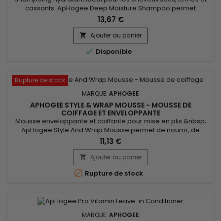
cassants. ApHogee Deep Moisture Shampoo permet
d’améliorer l’élasticité des cheveux, de les hydrater en
13,67 €
profondeur, de réduire les pointes fourchues, la casse et
d'améliorer la texture des cheveux.&nbsp; Chaque
Ajouter au panier

ingrédient a été sélectionné pour ses propriétés uniques

Disponible
d'hydratation et de...
Rupture de stock
MARQUE:
APHOGEE
APHOGEE STYLE & WRAP MOUSSE - MOUSSE DE
COIFFAGE ET ENVELOPPANTE
Mousse enveloppante et coiffante pour mise en plis.&nbsp;
ApHogee Style And Wrap Mousse permet de nourrir, de
réparer, de sculpter les cheveux, définir les boucles et les
11,13 €
maintenir sans les dessécher, le tout en protégeant des
agressions thermiques et extérieures.&nbsp; Mousse
Ajouter au panier

enveloppante et coiffante d'ApHogee convient également

Rupture de stock
aux cheveux traités par...
MARQUE:
APHOGEE