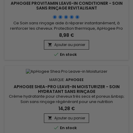
APHOGEE PROVITAMIN LEAVE-IN CONDITIONER - SOIN
SANS RINÇAGE REVITALISANT
Ce Soin sans rinçage aide à réparer instantanément, à
renforcer les cheveux. Protection thermique, ApHogee Pro
Vitamin Leave-in Conditioner démêle instantanément pour
8,98 €
éviter la casse, transforme les cheveux, les rendant
visiblement plus sains, doux et brillants dès la première
Ajouter au panier

utilisation. Le soin sans rinçage de ApHogee est enrichi en

En stock
panthénol et en...
MARQUE:
APHOGEE
APHOGEE SHEA-PRO LEAVE-IN MOISTURIZER - SOIN
HYDRATANT SANS RINÇAGE
Crème hydratante pour cheveux très secs et poreux.&nbsp;
Soin sans rinçage régénérant pour une nutrition
intense.&nbsp; Enrichi en beurre de Karité, ApHogee Shea-
14,28 €
Pro Leave-In Moisturizer combine l’action hautement nutritive
du beurre de karité aux bienfaits hydratants, gainants et
Ajouter au panier

adoucissants de la kératine pour apporter une dose de soin

En stock
à la fibre...