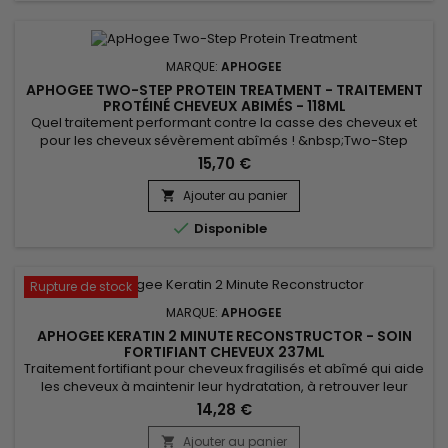
MARQUE:
APHOGEE
APHOGEE TWO-STEP PROTEIN TREATMENT - TRAITEMENT
PROTÉINÉ CHEVEUX ABIMÉS - 118ML
Quel traitement performant contre la casse des cheveux et
pour les cheveux sévèrement abîmés ! &nbsp;Two-Step
Protein Treatment &nbsp;ApHogee restructure, redonne
15,70 €
force au cheveu instantanément.&nbsp; Idéal pour les
chevelures colorées, défrisées ou permanentées. pH
Ajouter au panier

optimisé, &nbsp;il contient un complexe exclusif de

Disponible
Prophytamine.
Rupture de stock
MARQUE:
APHOGEE
APHOGEE KERATIN 2 MINUTE RECONSTRUCTOR - SOIN
FORTIFIANT CHEVEUX 237ML
Traitement fortifiant pour cheveux fragilisés et abîmé qui aide
les cheveux à maintenir leur hydratation, à retrouver leur
force et leur élasticité.&nbsp; ApHogee Keratin 2 Minute
14,28 €
Reconstructor est recommandé sur les cheveux colorés,
décolorés ou défrisés.&nbsp; Il aide aussi à réparer les
Ajouter au panier
