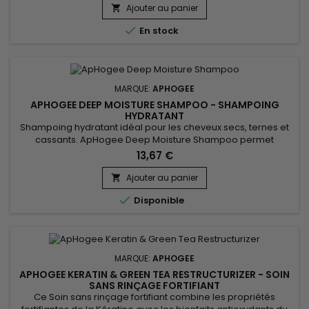
ses vertus anti-oxydantes, le shampoing à la kératine de
Ajouter au panier

ApHogee est parfait pour les cheveux fins, cassants, ternes,...

En stock
MARQUE:
APHOGEE
APHOGEE DEEP MOISTURE SHAMPOO - SHAMPOING
HYDRATANT
Shampoing hydratant idéal pour les cheveux secs, ternes et
cassants. ApHogee Deep Moisture Shampoo permet
d’améliorer l’élasticité des cheveux, de les hydrater en
13,67 €
profondeur, de réduire les pointes fourchues, la casse et
d'améliorer la texture des cheveux.&nbsp; Chaque
Ajouter au panier

ingrédient a été sélectionné pour ses propriétés uniques

Disponible
d'hydratation et de...
MARQUE:
APHOGEE
APHOGEE KERATIN & GREEN TEA RESTRUCTURIZER - SOIN
SANS RINÇAGE FORTIFIANT
Ce Soin sans rinçage fortifiant combine les propriétés