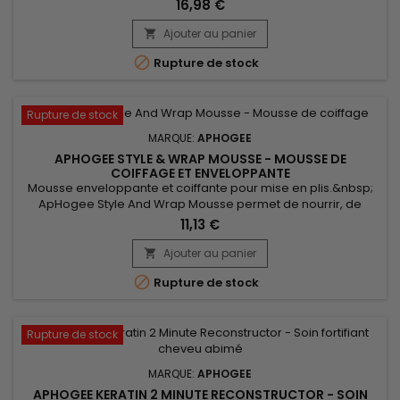
traitement protéiné. Il nourrit intensément grâce à une
16,98 €
composition enrichie en protéines de soie, kératine,
panthénol et extraits botaniques, renforçant ainsi la fibre
Ajouter au panier

capillaire tout en réduisant la casse. ApHogee Balancing

Rupture de stock
Moisturizer...
Rupture de stock
MARQUE:
APHOGEE
APHOGEE STYLE & WRAP MOUSSE - MOUSSE DE
COIFFAGE ET ENVELOPPANTE
Mousse enveloppante et coiffante pour mise en plis.&nbsp;
ApHogee Style And Wrap Mousse permet de nourrir, de
réparer, de sculpter les cheveux, définir les boucles et les
11,13 €
maintenir sans les dessécher, le tout en protégeant des
agressions thermiques et extérieures.&nbsp; Mousse
Ajouter au panier

enveloppante et coiffante d'ApHogee convient également

Rupture de stock
aux cheveux traités par...
Rupture de stock
MARQUE:
APHOGEE
APHOGEE KERATIN 2 MINUTE RECONSTRUCTOR - SOIN