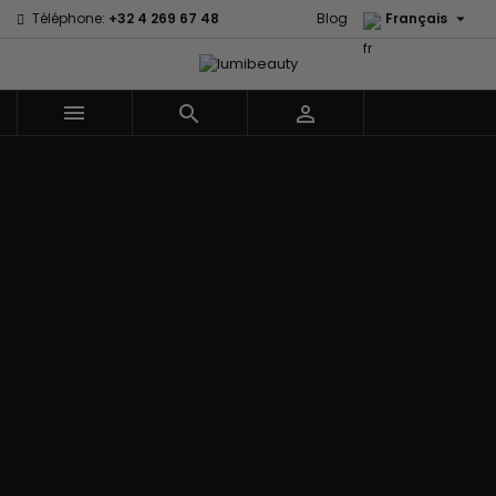

Téléphone:
+32 4 269 67 48
Blog
Français



Menu
Accueil
Marques
60 secondes
Civic Cream
Em2h
Creme Of
Affirm
Nature
Izzy Coiffe
Palmers
Alikay Naturals
Curls
Jessicurl
Premium
Agadir
CurlyWorld
Kee Mee Lissage
Keratin Caviar
Ambi Skin
Dark and
Coréen
PureScalp Hair
Care
Lovely
KeraCare
Spa
ApHogee
Design
Keraplex
Rafete Skin
As I Am
Essentials
Kinky Curly
Shea Moisture
Avlon Texture
DevaCurl
Lyscia lissage au
Shea Moisture -
Release
Dudu-Osun
Tanin
Kids
BaByliss Pro
Eco Styler
Makari de Suisse
Sibel
Biopeptides -
EM2H
Makari Bébé
Skin Light
EM2H
EM2H
Mielle Organics
Sunny Isle