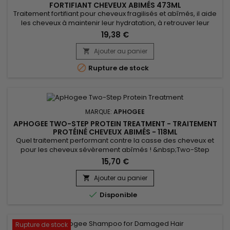
FORTIFIANT CHEVEUX ABIMÉS 473ML
Traitement fortifiant pour cheveux fragilisés et abîmés, il aide
les cheveux à maintenir leur hydratation, à retrouver leur
force et leur élasticité.&nbsp; ApHogee Keratin 2 Minute
19,38 €
Reconstructor est recommandé sur les cheveux colorés,
décolorés ou défrisés.&nbsp; Il aide aussi à réparer les
Ajouter au panier

dommages causés par le chlore et l'eau calcaire.&nbsp; Le...

Rupture de stock
MARQUE:
APHOGEE
APHOGEE TWO-STEP PROTEIN TREATMENT - TRAITEMENT
PROTÉINÉ CHEVEUX ABIMÉS - 118ML
Quel traitement performant contre la casse des cheveux et
pour les cheveux sévèrement abîmés ! &nbsp;Two-Step
Protein Treatment &nbsp;ApHogee restructure, redonne
15,70 €
force au cheveu instantanément.&nbsp; Idéal pour les
chevelures colorées, défrisées ou permanentées. pH
Ajouter au panier

optimisé, &nbsp;il contient un complexe exclusif de

Disponible
Prophytamine.
Rupture de stock