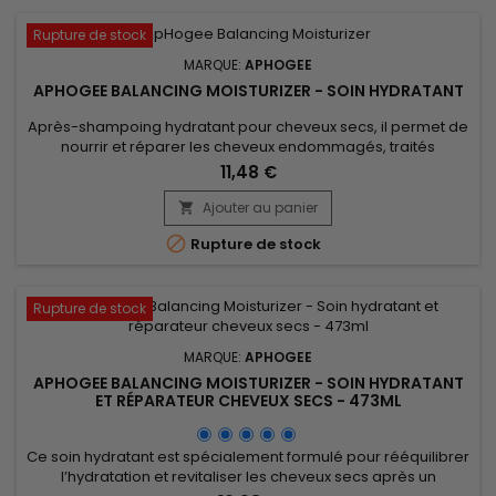
Rupture de stock
MARQUE:
APHOGEE
APHOGEE BALANCING MOISTURIZER - SOIN HYDRATANT
Après-shampoing hydratant pour cheveux secs, il permet de
nourrir et réparer les cheveux endommagés, traités
chimiquement et les cheveux poreux.&nbsp; Enrichi en
11,48 €
Panthénol, acides aminés et Collagène, ApHogee Balancing
Moisturizer réhydrate les cheveux, les démêle en douceur et
Ajouter au panier

améliore leur élasticité. &nbsp;Particulièrement

Rupture de stock
recommandé sur cheveux...
Rupture de stock
MARQUE:
APHOGEE
APHOGEE BALANCING MOISTURIZER - SOIN HYDRATANT
ET RÉPARATEUR CHEVEUX SECS - 473ML
Ce soin hydratant est spécialement formulé pour rééquilibrer
l’hydratation et revitaliser les cheveux secs après un