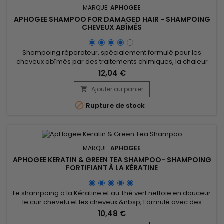
MARQUE:
APHOGEE
APHOGEE SHAMPOO FOR DAMAGED HAIR - SHAMPOING
CHEVEUX ABÎMÉS
Shampoing réparateur, spécialement formulé pour les
cheveux abîmés par des traitements chimiques, la chaleur
etc.&nbsp; ApHogee Shampoo for damaged hair lave en
12,04 €
douceur, nourrit le cuir chevelu, répare les cheveux poreux,
les pointes fourchues et restructure la fibre, réduit la
Ajouter au panier

casse.&nbsp; Enrichi en Protéines, Collagène et Panthénol, le

Rupture de stock
shampoing...
MARQUE:
APHOGEE
APHOGEE KERATIN & GREEN TEA SHAMPOO- SHAMPOING
FORTIFIANT À LA KÉRATINE
Le shampoing à la Kératine et au Thé vert nettoie en douceur
le cuir chevelu et les cheveux.&nbsp; Formulé avec des
acides aminés, il renforce les cheveux, évite la casse et la
10,48 €
chute.&nbsp; Enrichi en extrait de Thé vert, bien connu pour