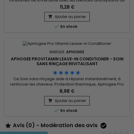
fortifiantes de la Kératine avec les bienfaits antioxydants du
Thé Vert.&nbsp; Réduit la casse et les pointes fourchues,
11,28 €
offre une hydratation profonde, renforce les fibres capillaires
et apporte brillance.&nbsp; L'extrait de Thé Vert, riche en
Ajouter au panier

antioxydants, protège les cheveux des agressions...

En stock
MARQUE:
APHOGEE
APHOGEE PROVITAMIN LEAVE-IN CONDITIONER - SOIN
SANS RINÇAGE REVITALISANT
Ce Soin sans rinçage aide à réparer instantanément, à
renforcer les cheveux. Protection thermique, ApHogee Pro
Vitamin Leave-in Conditioner démêle instantanément pour
8,98 €
éviter la casse, transforme les cheveux, les rendant
visiblement plus sains, doux et brillants dès la première
Ajouter au panier

utilisation. Le soin sans rinçage de ApHogee est enrichi en

En stock
panthénol et en...
Avis (0) - Modération des avis

