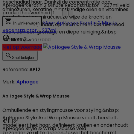
beschadigd haar. Dankzij de concentratie aan
ApHogee Keratin 2 Minute Reconstructor - 237ml veld
aminozuren, keratine, plantkundige oliën en vitamines
producthoeveelheid
herstelt het op miraculeuze wijze de kracht en

Meer
ApHogee Keratin 2 Minute
zachtheid van je haar, op het moment dat het nood
In winkelwagen
Reconstructor - 237ml
heeft aan een grondige en diepe reiniging.&nbsp;

Keratine 2...
Niet op voorraad
Niet op voorraad

Snel bekijken
Referentie:
AP12
Merk:
Aphogee
ApHogee Style & Wrap Mousse
Omhullende en stylingmousse voor styling.&nbsp;
ApHogee Style And Wrap Mousse voedt, herstelt,
€ 11,13
modelleert het haar, definieert krullen en onderhoudt
ApHogee Style & Wrap Mousse veld
ze zonder ze uit te drogen, terwijl het beschermt