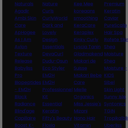
Naturals
Nature
Kee Mee
Premium
Agadir
Curls
koreaans
Keratin
Ambi Skin
CurlyWorld
smoothing
Caviar
Care
Dark and
KeraCare
PureScalp
ApHogee
Lovely
Keraplex
Hair Spa
As I Am
Design
Kinky Curly
Rafete Ski
Avlon
Essentials
Lyscia Tanin
Shea
Texture
DevaCurl
Gladmakend
Moisture
Release
Dudu-Osun
Makari de
Shea
Babyliss
Eco Styler
Suisse
Moisture -
Pro
EM2H
Makari Bebe
KIDS
Biopeptides
EM2H
Care
Sibel
- EM2H
Professionnel
Mielle
Skin Light
Black
Kit
Organics
Sunny Isle
Radiance
Essential
Miss Jessie's
Syntonics
Blind'age
Keratin
Mizani
TGIN
Capillaire
Fifty's Beauty
Nano Hair
Tropikalbli
Boost K-
Floxia
Vitamin
Uberliss