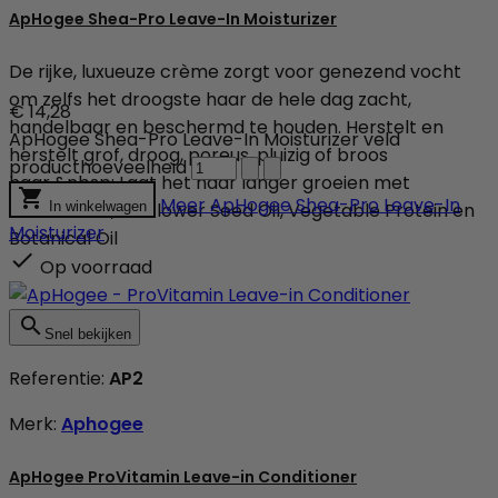
ApHogee Shea-Pro Leave-In Moisturizer
De rijke, luxueuze crème zorgt voor genezend vocht
om zelfs het droogste haar de hele dag zacht,
€ 14,28
handelbaar en beschermd te houden. Herstelt en
ApHogee Shea-Pro Leave-In Moisturizer veld
herstelt grof, droog, poreus, pluizig of broos
producthoeveelheid
haar.&nbsp; Laat het haar langer groeien met

Meer
ApHogee Shea-Pro Leave-In
Karitéboter, Sunflower Seed Oil, Vegetable Protein en
In winkelwagen
Moisturizer
Botanical Oil

Op voorraad

Snel bekijken
Referentie:
AP2
Merk:
Aphogee
ApHogee ProVitamin Leave-in Conditioner