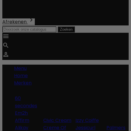
Verzending
Totaal
€ 0,00

Afrekenen
Zoeken



Menu
Home
Merken
60
secondes
Em2h
Affirm
Civic Cream
Izzy Coiffe
Alikay
Creme Of
Jessicurl
Palmers