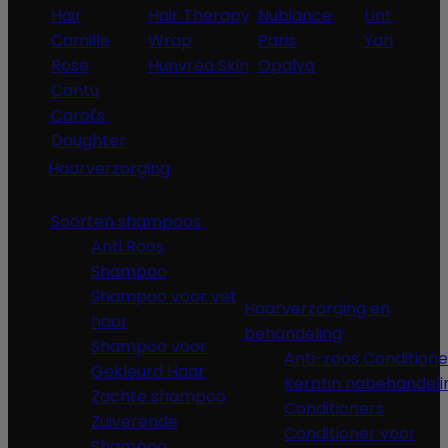
Hair
Hair Therapy
Nubiance
Unt
Camille
Wrap
Paris
Yari
Rose
Hunvréa Skin
Opalya
Cantu
Carol's
Daughter
Haarverzorging
Soorten shampoos
Anti Roos
Shampoo
Shampoo voor vet
Haarverzorging en
haar
behandeling
Shampoo voor
Anti-roos Conditione
Gekleurd Haar
Keratin nabehandeli
Zachte shampoo
Conditioners
Zuiverende
Conditioner voor
Shampoo