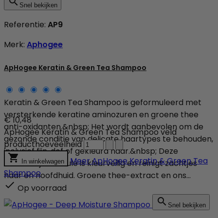

Snel bekijken
Referentie:
AP9
Merk:
Aphogee
ApHogee Keratin & Green Tea Shampoo
Keratin & Green Tea Shampoo is geformuleerd met
versterkende keratine aminozuren en groene thee
€ 10,48
anti-oxidanten.&nbsp; Het wordt aanbevolen om de
ApHogee Keratin & Green Tea Shampoo veld
gezonde conditie van delicate haartypes te behouden,
producthoeveelheid
inclusief fijn, dof of gekleurd haar.&nbsp; Deze

Meer
ApHogee Keratin & Green Tea
sulfaatvrije formule is kleurveilig en reinigt zachtjes
In winkelwagen
Shampoo
haar en hoofdhuid. Groene thee-extract en ons...

Op voorraad

Snel bekijken