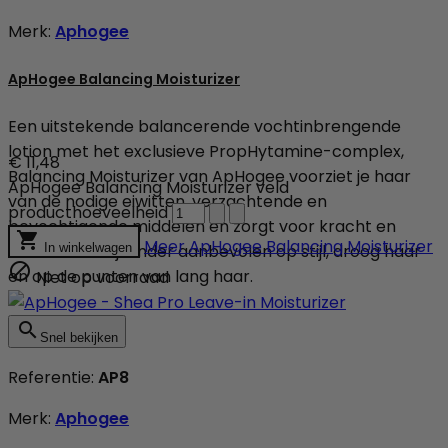
Merk:
Aphogee
ApHogee Balancing Moisturizer
Een uitstekende balancerende vochtinbrengende
lotion met het exclusieve PropHytamine-complex,
€ 11,48
Balancing Moisturizer van ApHogee voorziet je haar
ApHogee Balancing Moisturizer veld
van de nodige eiwitten, verzachtende en
producthoeveelheid
bevochtigende middelen en zorgt voor kracht en

Meer
ApHogee Balancing Moisturizer
elasticiteit ! Bijzonder aanbevolen op stijl, droog haar
In winkelwagen

en op de punten van lang haar.
Niet op voorraad

Snel bekijken
Referentie:
AP8
Merk:
Aphogee