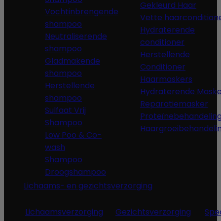
Gekleurd Haar
Vochtinbrengende
Vette haarcondition
shampoo
Hydraterende
Neutraliserende
conditioner
shampoo
Herstellende
Gladmakende
Conditioner
shampoo
Haarmaskers
Herstellende
Hydraterende Maske
shampoo
Reparatiemasker
Sulfaat Vrij
Proteïnebehandelin
Shampoo
Haargroeibehandeli
Low Poo & Co-
wash
Shampoo
Droogshampoo
Lichaams- en gezichtsverzorging
Lichaamsverzorging
Gezichtsverzorging
Spe