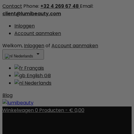
Contact
Phone:
+32 4 269 67 48
Email:
client@lumibeauty.com
Inloggen
Account aanmaken
Welkom,
Inloggen
of
Account aanmaken

Nederlands
Français
English GB
Nederlands
Blog
Winkelwagen
0
Producten -
€ 0,00
Er zijn geen items meer in uw wagen