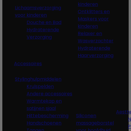
kinderen
Lichaamsverzorging
Ontklitters en
voor kinderen
Maskers voor
Douche en Bad
kinderen
Hydraterende
Relaxer en
Verzorging
Wasverzachter
Hydraterende
Haarverzorging
Accessoires
Stylinghulpmiddelen
Krulspelden
Andere accessoires
Warmtekap en
satijnen sjaal
Aesth
Hittebescherming
Siliconen
N
Handschoenen
massageborstel
P
Tangen,
voor hoofdhuid