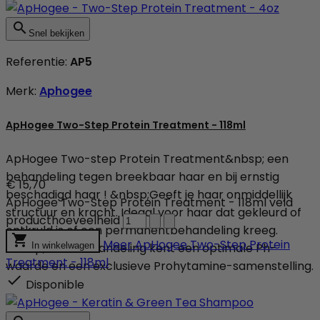

Snel bekijken
Referentie:
AP5
Merk:
Aphogee
ApHogee Two-Step Protein Treatment - 118ml
ApHogee Two-step Protein Treatment&nbsp; een
behandeling tegen breekbaar haar en bij ernstig
€ 15,70
beschadigd haar ! &nbsp;Geeft je haar onmiddellijk
ApHogee Two-Step Protein Treatment - 118ml veld
structuur en kracht. Ideaal voor haar dat gekleurd of
producthoeveelheid
ontkruld is of een permanentbehandeling kreeg.

Meer
ApHogee Two-Step Protein
&nbsp;Deze behandeling kent een optimale Ph-
In winkelwagen
Treatment - 118ml
waarde en een exclusieve Prohytamine-samenstelling.

Disponible