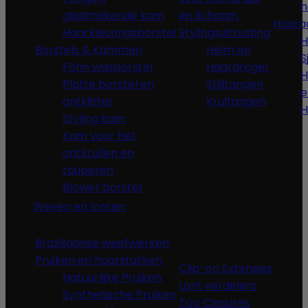
h
gladmakende kam
en lichaam
Haara
Haarkleuringsborstel
Stylingsuitrusting
H
Borstels & Kammen
Helm en
S
Föhn wasborstel
Haardroger
H
Platte borstel en
Stijltangen
e
ontklitter
Krultangen
H
Styling kam
Kam voor het
ontkrullen en
touperen
Blower borstel
Weven en lonten
Braziliaanse weefwerken
Pruiken en haarstukken
Clip-on Extensies
Natuurlijke Pruiken
Lont verdelers
Synthetische Pruiken
Top Closures