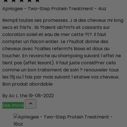
ApHogee - Two-Step Protein Treatment - 4oz
Rempli toutes ses promesses. J ai des cheveux mi long
secs et fris?s . Ils ?taient ab?m?s et cassants sur
coloration soleil et eau de mer cette ?t?. Il faut
compter un flacon entier. Le r?sultat donne des
cheveux avec ?cailles referm?s lisses et doux au
toucher. En revanche au shampoing suivant l effet ne
tient pas (effet lissant). Il faut juste consid?rer cela
comme un bon traitement de soin ? renouveler tous
les 15j ou 1 fois par mois suivant l etatwe vos cheveux.
Bon produit abordable
By Ac L. the 19-08-2022

See more