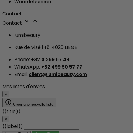
Waardebonnen
Contact


Contact
lumibeauty
Rue de Visé 148, 4020 LIEGE
Phone:
+32 4 269 67 48
WhatsApp:
+32 499 50 57 77
Email:
client@lumibeauty.com
Mes listes d'envies
×
add_circle_outline
Créer une nouvelle liste
((title))
×
((label))