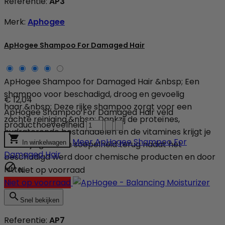
Referentie:
AP3
Merk:
Aphogee
ApHogee Shampoo For Damaged Hair
ApHogee Shampoo for Damaged Hair &nbsp; Een
shampoo voor beschadigd, droog en gevoelig
€ 12,04
haar.&nbsp; Deze rijke shampoo zorgt voor een
ApHogee Shampoo For Damaged Hair veld
zachte reiniging.&nbsp; Dankzij de proteïnes,
producthoeveelheid
hydraterende bestanddelen en de vitamines krijgt je

Meer
ApHogee Shampoo For
haar zijn glans en soepelheid terug nadat het
In winkelwagen
Damaged Hair
beschadigd werd door chemische producten en door

hitte.
Niet op voorraad
Niet op voorraad

Snel bekijken
Referentie:
AP7