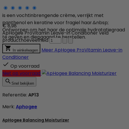
is een vochtinbrengende crème, verrijkt met
panthenol en keratine voor fragiel haar.&nbsp;
€ 8,98
Ontworpen om het haar de optimale hydratatiegraad
ApHogee ProVitamin Leave-in Conditioner veld
te geven en diepgaand te herstellen.
producthoeveelheid

Meer
ApHogee ProVitamin Leave-in
In winkelwagen
Conditioner

Op voorraad
Niet op voorraad

Snel bekijken
Referentie:
AP13
Merk:
Aphogee
ApHogee Balancing Moisturizer