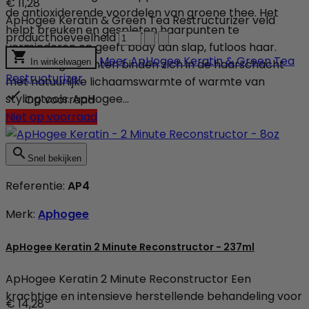
€ 11,28
de antioxiderende voordelen van groene thee. Het
ApHogee Keratin & Green Tea Restructurizer veld
helpt breuken en gespleten haarpunten te
producthoeveelheid
verminderen en geeft body aan slap, futloos haar.

Meer
ApHogee Keratin & Green Tea
Actieve ingrediënten binden zich in de haarschacht
In winkelwagen
Restructurizer
met natuurlijke lichaamswarmte of warmte van

stylingtools. ApHogee...
Op voorraad
Niet op voorraad

Snel bekijken
Referentie:
AP4
Merk:
Aphogee
ApHogee Keratin 2 Minute Reconstructor - 237ml
ApHogee Keratin 2 Minute Reconstructor Een
krachtige en intensieve herstellende behandeling voor
€ 14,28