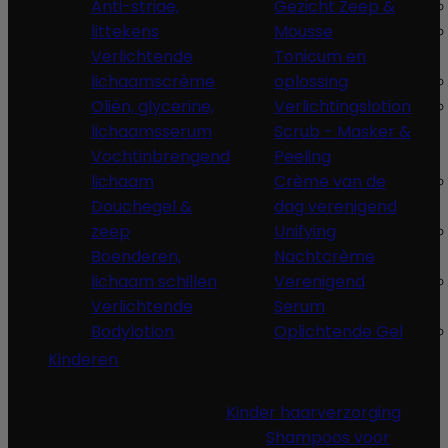
Anti-striae,
Gezicht Zeep &
littekens
Mousse
Verlichtende
Tonicum en
lichaamscrème
oplossing
Oliën, glycerine,
Verlichtingslotion
lichaamsserum
Scrub - Masker &
Vochtinbrengend
Peeling
lichaam
Crème van de
Douchegel &
dag verenigend
zeep
Unifying
Boenderen,
Nachtcrème
lichaam schillen
Verenigend
Verlichtende
Serum
Bodylotion
Oplichtende Gel
Kinderen
Kinder haarverzorging
Shampoos voor