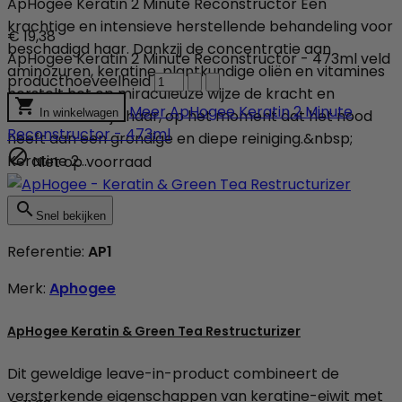
ApHogee Keratin 2 Minute Reconstructor Een
krachtige en intensieve herstellende behandeling voor
€ 19,38
beschadigd haar. Dankzij de concentratie aan
ApHogee Keratin 2 Minute Reconstructor - 473ml veld
aminozuren, keratine, plantkundige oliën en vitamines
producthoeveelheid
herstelt het op miraculeuze wijze de kracht en

Meer
ApHogee Keratin 2 Minute
zachtheid van je haar, op het moment dat het nood
In winkelwagen
Reconstructor - 473ml
heeft aan een grondige en diepe reiniging.&nbsp;

Keratine 2...
Niet op voorraad

Snel bekijken
Referentie:
AP1
Merk:
Aphogee
ApHogee Keratin & Green Tea Restructurizer
Dit geweldige leave-in-product combineert de
versterkende eigenschappen van keratine-eiwit met