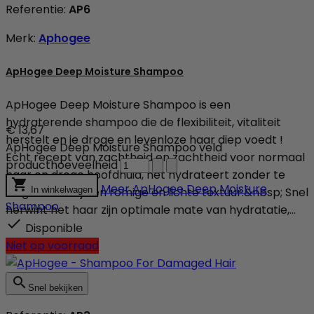
Referentie:
AP6
Merk:
Aphogee
ApHogee Deep Moisture Shampoo
ApHogee Deep Moisture Shampoo is een
hydraterende shampoo die de flexibiliteit, vitaliteit
€ 13,67
herstelt en je droge en levenloze haar diep voedt !
ApHogee Deep Moisture Shampoo veld
Echt recept van zachtheid en zachtheid voor normaal
producthoeveelheid
haar en droge hoofdhuid, het hydrateert zonder te

Meer
ApHogee Deep Moisture
wegen dankzij een romige en lichte textuur.&nbsp; Snel
In winkelwagen
Shampoo
herwint het haar zijn optimale mate van hydratatie,...

Disponible
Niet op voorraad

Snel bekijken