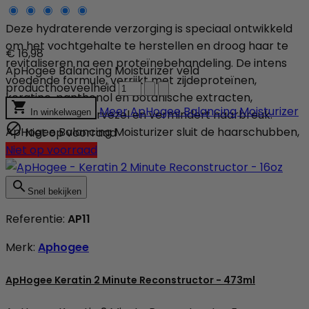
Deze hydraterende verzorging is speciaal ontwikkeld
om het vochtgehalte te herstellen en droog haar te
€ 16,98
revitaliseren na een proteïnebehandeling. De intens
ApHogee Balancing Moisturizer veld
voedende formule, verrijkt met zijdeproteïnen,
producthoeveelheid
keratine, panthenol en botanische extracten,

Meer
ApHogee Balancing Moisturizer
versterkt de haarvezel en vermindert haarbreuk.
In winkelwagen

ApHogee Balancing Moisturizer sluit de haarschubben,
Niet op voorraad
beschermt...
Niet op voorraad

Snel bekijken
Referentie:
AP11
Merk:
Aphogee
ApHogee Keratin 2 Minute Reconstructor - 473ml