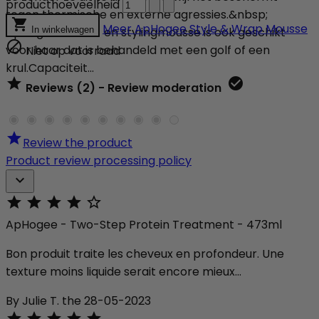
producthoeveelheid
tegen thermische en externe agressies.&nbsp;

Meer
ApHogee Style & Wrap Mousse
ApHogee wikkel- en stylingmousse is ook geschikt
In winkelwagen

voor haar dat is behandeld met een golf of een
Niet op voorraad
krul.Capaciteit...


Reviews (2) - Review moderation

Review the product
Product review processing policy






ApHogee - Two-Step Protein Treatment - 473ml
Bon produit traite les cheveux en profondeur. Une
texture moins liquide serait encore mieux...
By Julie T. the 28-05-2023




