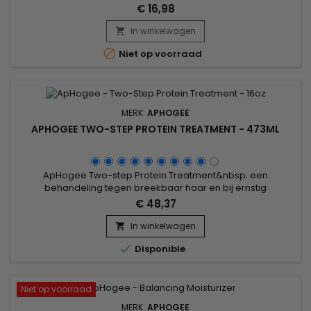
een proteïnebehandeling. De intens voedende formule,
€ 16,98
verrijkt met zijdeproteïnen, keratine, panthenol en botanische
extracten, versterkt de haarvezel en vermindert haarbreuk.
In winkelwagen

ApHogee Balancing Moisturizer sluit de haarschubben,

Niet op voorraad
beschermt...
MERK:
APHOGEE
APHOGEE TWO-STEP PROTEIN TREATMENT - 473ML
ApHogee Two-step Protein Treatment&nbsp; een
behandeling tegen breekbaar haar en bij ernstig
beschadigd haar ! &nbsp;Geeft je haar onmiddellijk structuur
€ 48,37
en kracht. Ideaal voor haar dat gekleurd of ontkruld is of een
permanentbehandeling kreeg. &nbsp;Deze behandeling
In winkelwagen

kent een optimale Ph-waarde en een exclusieve

Disponible
Prohytamine-samenstelling.
Niet op voorraad
MERK:
APHOGEE