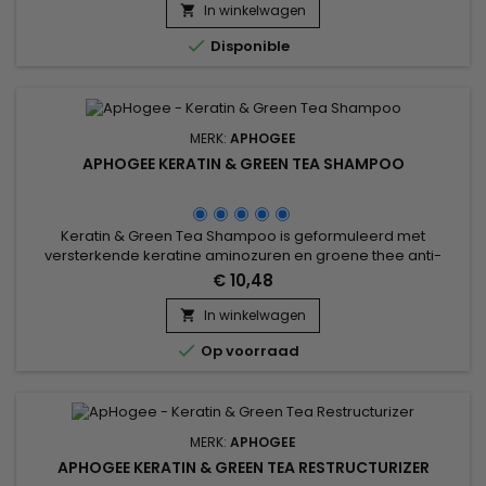
hydrateert zonder te wegen dankzij een romige en lichte
In winkelwagen

textuur.&nbsp; Snel herwint het haar zijn optimale mate van

Disponible
hydratatie,...
MERK:
APHOGEE
APHOGEE KERATIN & GREEN TEA SHAMPOO
Keratin & Green Tea Shampoo is geformuleerd met
versterkende keratine aminozuren en groene thee anti-
oxidanten.&nbsp; Het wordt aanbevolen om de gezonde
€ 10,48
conditie van delicate haartypes te behouden, inclusief fijn,
dof of gekleurd haar.&nbsp; Deze sulfaatvrije formule is
In winkelwagen

kleurveilig en reinigt zachtjes haar en hoofdhuid. Groene

Op voorraad
thee-extract en ons...
MERK:
APHOGEE
APHOGEE KERATIN & GREEN TEA RESTRUCTURIZER