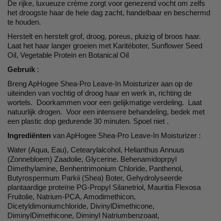
De rijke, luxueuze crème zorgt voor genezend vocht om zelfs
het droogste haar de hele dag zacht, handelbaar en beschermd
te houden.
Herstelt en herstelt grof, droog, poreus, pluizig of broos haar.
Laat het haar langer groeien met Karitéboter, Sunflower Seed
Oil, Vegetable Protein en Botanical Oil
Gebruik
:
Breng ApHogee Shea-Pro Leave-In Moisturizer aan op de
uiteinden van vochtig of droog haar en werk in, richting de
wortels. Doorkammen voor een gelijkmatige verdeling. Laat
natuurlijk drogen. Voor een intensere behandeling, bedek met
een plastic dop gedurende 30 minuten. Spoel niet .
Ingrediënten
van ApHogee Shea-Pro Leave-In Moisturizer :
Water (Aqua, Eau), Cetearylalcohol, Helianthus Annuus
(Zonnebloem) Zaadolie, Glycerine. Behenamidoprpyl
Dimethylamine, Benhentrimonium Chloride, Panthenol,
Butyrospermum Parkii (Shea) Boter, Gehydrolyseerde
plantaardige proteïne PG-Propyl Silanetriol, Mauritia Flexosa
Fruitolie, Natrium-PCA, Amodimethicon,
Dicetyldimoniumchloride, DivinylDimethicone,
DiminylDimethicone, Diminyl Natriumbenzoaat,