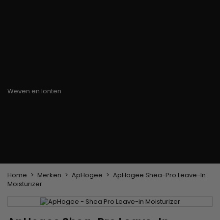
Haarkleuringsborstel
Stylingsuitrusting
Haaraccessoires
Borstels & Kammen
Helm en Haardroger
Hoeden & Sjaals
Föhn wasborstel
Stijltangen
Hoofdband en
Platte borstel en
Krultangen
haarclips
ontklitter
Haarspelden
Styling kam
Kam voor het
ontkrullen en
touperen
Blower borstel
Weven en lonten
Braziliaanse weefwerken
Pruiken en haarstukken
Clip-on Extensies
Natuurlijke Pruiken
Lont verdelers
Synthetische Pruiken
Top Closures
Haarstukjes
Keratine extensions
Home
Merken
ApHogee
ApHogee Shea-Pro Leave-In
Moisturizer