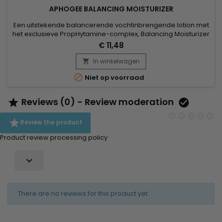
APHOGEE BALANCING MOISTURIZER
Een uitstekende balancerende vochtinbrengende lotion met
het exclusieve PropHytamine-complex, Balancing Moisturizer
van ApHogee voorziet je haar van de nodige eiwitten,
€ 11,48
verzachtende en bevochtigende middelen en zorgt voor
kracht en elasticiteit ! Bijzonder aanbevolen op stijl, droog
In winkelwagen

haar en op de punten van lang haar.

Niet op voorraad
Reviews (0) - Review moderation



Review the product
Product review processing policy

There are no reviews for this product yet.