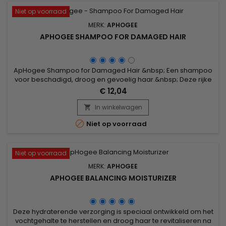
Niet op voorraad
MERK:
APHOGEE
APHOGEE SHAMPOO FOR DAMAGED HAIR
ApHogee Shampoo for Damaged Hair &nbsp; Een shampoo
voor beschadigd, droog en gevoelig haar.&nbsp; Deze rijke
shampoo zorgt voor een zachte reiniging.&nbsp; Dankzij de
€ 12,04
proteïnes, hydraterende bestanddelen en de vitamines krijgt
je haar zijn glans en soepelheid terug nadat het beschadigd
In winkelwagen

werd door chemische producten en door hitte.

Niet op voorraad
Niet op voorraad
MERK:
APHOGEE
APHOGEE BALANCING MOISTURIZER
Deze hydraterende verzorging is speciaal ontwikkeld om het
vochtgehalte te herstellen en droog haar te revitaliseren na