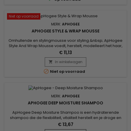
Niet op voorraad
MERK:
APHOGEE
APHOGEE STYLE & WRAP MOUSSE
Omhullende en stylingmousse voor styling.&nbsp; ApHogee
Style And Wrap Mousse voedt, herstelt, modelleert het haar,
definieert krullen en onderhoudt ze zonder ze uit te drogen,
€ 11,13
terwijl het beschermt tegen thermische en externe
agressies.&nbsp; ApHogee wikkel- en stylingmousse is ook
In winkelwagen

geschikt voor haar dat is behandeld met een golf of een

Niet op voorraad
krul.Capaciteit...
MERK:
APHOGEE
APHOGEE DEEP MOISTURE SHAMPOO
ApHogee Deep Moisture Shampoo is een hydraterende
shampoo die de flexibiliteit, vitaliteit herstelt en je droge en
levenloze haar diep voedt ! Echt recept van zachtheid en
€ 13,67
zachtheid voor normaal haar en droge hoofdhuid, het