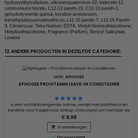
hydroxyethylcellulose, siliconenquaternium-22, trideceth-12,
cetrimoniumchloride, C12-13 pareth-23, C12-13 pareth-3,
gehydrolyseerde quinoa, keratine-aminozuren,
trimethylsiloxyamodimethicon, c11-15 pareth-7, c12-16 Pareth-
9, Citroenzuur, Tetra Natrium EDTA, Metylchloorisothiazolinone,
Metylisothiazolinone, Fragrance (Parfum), Benzyl Salicylaat,
Linalool
12 ANDERE PRODUCTEN IN DEZELFDE CATEGORIE:
MERK:
APHOGEE
APHOGEE PROVITAMIN LEAVE-IN CONDITIONER
is een vochtinbrengende crème, verrijkt met panthenol en
keratine voor fragiel haar.&nbsp; Ontworpen om het haar de
optimale hydratatiegraad te geven en diepgaand te
€ 8,98
herstellen.
In winkelwagen


Op voorraad