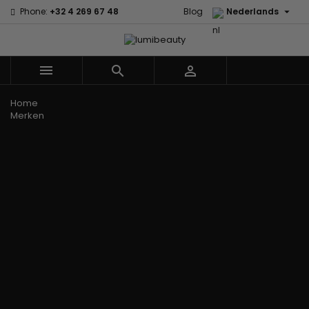

Phone:
+32 4 269 67 48
Blog
Nederlands



Menu
Home
Merken
60 secondes
Civic Cream
Em2h
Creme Of
Affirm
Nature
Alikay
Palmers
Curls
Izzy Coiffe
Naturals
Premium
CurlyWorld
Jessicurl
Agadir
Keratin Caviar
Dark and
Kee Mee koreaans
Ambi Skin
PureScalp Hair
Lovely
smoothing
Care
Spa
Design
KeraCare
ApHogee
Rafete Skin
Essentials
Keraplex
As I Am
Shea Moisture
DevaCurl
Kinky Curly
Avlon Texture
Shea Moisture
Dudu-Osun
Lyscia Tanin
Release
- KIDS
Eco Styler
Gladmakend
Babyliss Pro
Sibel
EM2H
Makari de Suisse
Biopeptides -
Skin Light
EM2H
Makari Bebe Care