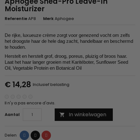
ApHogee Shea-Pro Leave-In
Moisturizer
Referentie
AP8
Merk
Aphogee
De rijke, luxueuze crème zorgt voor genezend vocht om zelfs
het droogste haar de hele dag zacht, handelbaar en beschermd
te houden.
Herstelt en herstelt grof, droog, poreus, pluizig of broos haar.
Laat het haar langer groeien met Karitéboter, Sunflower Seed
Oil, Vegetable Protein en Botanical Oil
€ 14,28
Inclusief belasting
Il n'y a pas encore d'avis.
In winkelwagen
Aantal

Delen
Tweet
Pinterest
Delen