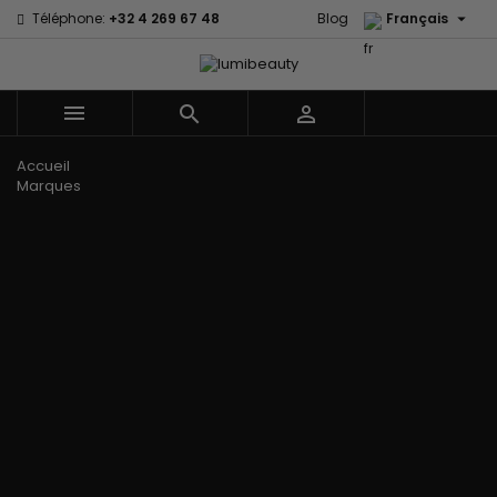

Téléphone:
+32 4 269 67 48
Blog
Français



Menu
Accueil
Marques
60 secondes
Civic Cream
Em2h
Creme Of
Affirm
Nature
Izzy Coiffe
Palmers
Alikay Naturals
Curls
Jessicurl
Premium
Agadir
CurlyWorld
Kee Mee Lissage
Keratin Caviar
Ambi Skin
Dark and
Coréen
PureScalp Hair
Care
Lovely
KeraCare
Spa
ApHogee
Design
Keraplex
Rafete Skin
As I Am
Essentials
Kinky Curly
Shea Moisture
Avlon Texture
DevaCurl
Lyscia lissage au
Shea Moisture -
Release
Dudu-Osun
Tanin
Kids
BaByliss Pro
Eco Styler
Makari de Suisse
Sibel
Biopeptides -
EM2H
Makari Bébé
Skin Light
EM2H
EM2H
Mielle Organics
Sunny Isle