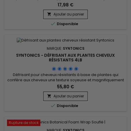
d'exfolier le cuir chevelu, de décoller les cellules mortes et
17,98 €
les pellicules, tout en éliminant l'excès de sébum. Il nourrit et
rééquilibre le cuir chevelu, laisse une sensation de fraîcheur
Ajouter au panier

et d'apaisement. Le masque exfoliant de Syntonics régule...

Disponible
MARQUE:
SYNTONICS
SYNTONICS - DÉFRISANT AUX PLANTES CHEVEUX
RÉSISTANTS 4LB
Défrisant pour cheveux résistants à base de plantes qui
confère aux cheveux une texture soyeuse et magnifiquement
lisse. &nbsp;Syntonics Botanical Conditioning Crème Relaxer
55,80 €
est formulé avec de l'Aloe Vera et du Thé vert pour apaiser le
cuir chevelu, tout en réduisant l'irritation.&nbsp; Le Miel, les
Ajouter au panier

beurres de Karité et de Cacao ajoutent de...

Disponible
Rupture de stock
MARQUE:
SYNTONICS