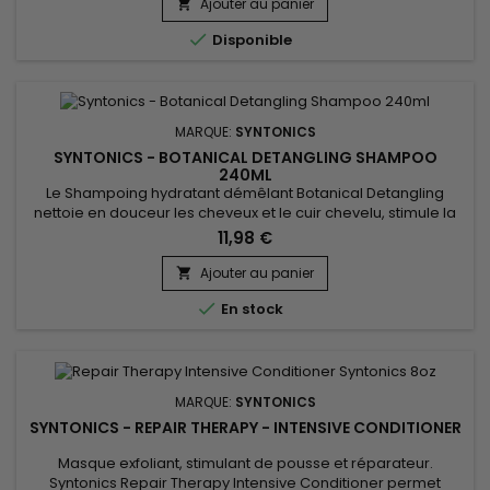
pour apaiser le cuir chevelu tout en réduisant
Ajouter au panier

l'irritation.&nbsp; Le Miel, le beurre de Karité et de Cacao

Disponible
ajoutent de...
MARQUE:
SYNTONICS
SYNTONICS - BOTANICAL DETANGLING SHAMPOO
240ML
Le Shampoing hydratant démêlant Botanical Detangling
nettoie en douceur les cheveux et le cuir chevelu, stimule la
pousse, hydrate en profondeur, démêle en douceur, répare
11,98 €
et apporte souplesse, douceur, maniabilité et brillance.
Enrichi en extrait d’arbre à thé, en aloe vera, en jus de citron,
Ajouter au panier

le shampoing hydratant démêlant de Syntonics Nettoie en...

En stock
MARQUE:
SYNTONICS
SYNTONICS - REPAIR THERAPY - INTENSIVE CONDITIONER
Masque exfoliant, stimulant de pousse et réparateur.
Syntonics Repair Therapy Intensive Conditioner permet