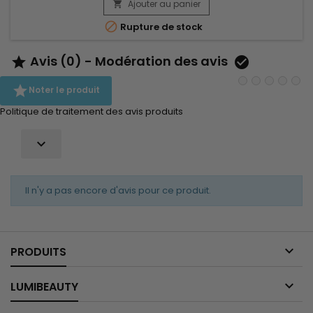
Les cheveux deviennent lisses, souples et faciles à coiffer,
Ajouter au panier

avec un rendu naturel et durable. Sa formule aide à...

Rupture de stock
Avis (0) - Modération des avis



Noter le produit
Politique de traitement des avis produits

Il n'y a pas encore d'avis pour ce produit.

PRODUITS

LUMIBEAUTY