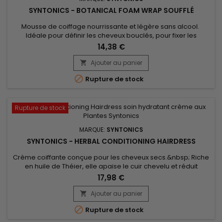
SYNTONICS - BOTANICAL FOAM WRAP SOUFFLÉ
Mousse de coiffage nourrissante et légère sans alcool.
Idéale pour définir les cheveux bouclés, pour fixer les
coiffures et pour parfaire les mises en plis. Syntonics
14,38 €
Botanical Foam Wrap Soufflé est formulé avec des
ingrédients botaniques, sans alcool ni colorant artificiel. La
Ajouter au panier

mousse de coiffage de Syntonics protège les cheveux de la

Rupture de stock
chaleur afin de...
Rupture de stock
MARQUE:
SYNTONICS
SYNTONICS - HERBAL CONDITIONING HAIRDRESS
Crème coiffante conçue pour les cheveux secs.&nbsp; Riche
en huile de Théier, elle apaise le cuir chevelu et réduit
démangeaisons et irritations.&nbsp; Formulée avec du Karité
17,98 €
pour hydrater, avec des antioxydants et de l'huile de Carotte
pour rafraîchir le cuir chevelu, Syntonics Herbal Conditioning
Ajouter au panier

Hairdress lisse, et nourrit les cheveux sans alourdir...

Rupture de stock