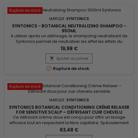
Rupture de stock
MARQUE:
SYNTONICS
SYNTONICS - BOTANICAL NEUTRALIZING SHAMPOO -
950ML
A utiliser après un défrisage, le shampoing neutralisant de
Syntonics permet de neutraliser les effet les effets du
défrisage.&nbsp; Formulé avec des extraits végétaux,
19,98 €
Botanical Neutralizing Shampoo de Syntonics nettoie en
profondeur, ajuste le pH des cheveux, hydrate en profondeur
Ajouter au panier

et revitalise vos cheveux.&nbsp; Cette formule exclusive

Rupture de stock
contient des...
Rupture de stock
MARQUE:
SYNTONICS
SYNTONICS BOTANICAL CONDITIONING CRÈME RELAXER
FOR SENSITIVE SCALP – DÉFRISANT CUIR CHEVELU
SENSIBLE - PACK 6
Ce défrisant crème doux est conçu pour offrir un lissage
efficace tout en respectant la fibre capillaire. Spécialement
formulé pour le cuir chevelu sensible, ce défrisant cheveux
63,48 €
permet un défrisage maîtrisé sans dessécher ni fragiliser.