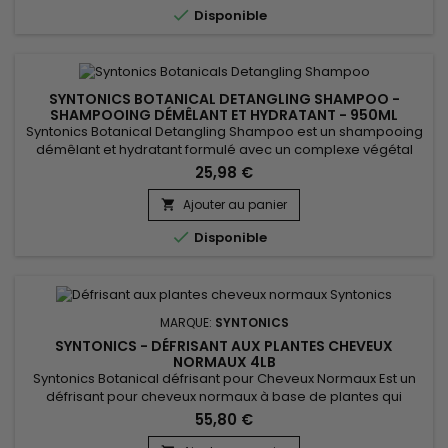

Disponible
sécurité...
SYNTONICS BOTANICAL DETANGLING SHAMPOO -
SHAMPOOING DÉMÊLANT ET HYDRATANT - 950ML
Syntonics Botanical Detangling Shampoo est un shampooing
démêlant et hydratant formulé avec un complexe végétal
associant Citrus Limon, Camellia Sinensis et Tea Tree. Il
25,98 €
assure un nettoyage doux du cuir chevelu, hydrate la fibre
capillaire et facilite le démêlage dès le lavage. Les cheveux
Ajouter au panier

sont plus souples, plus brillants et faciles à coiffer, sans...

Disponible
MARQUE:
SYNTONICS
SYNTONICS - DÉFRISANT AUX PLANTES CHEVEUX
NORMAUX 4LB
Syntonics Botanical défrisant pour Cheveux Normaux Est un
défrisant pour cheveux normaux à base de plantes qui
confère aux cheveux une texture soyeuse et magnifiquement
55,80 €
lisse.&nbsp; Il est formulé avec de l'Aloe Vera, du Thé vert