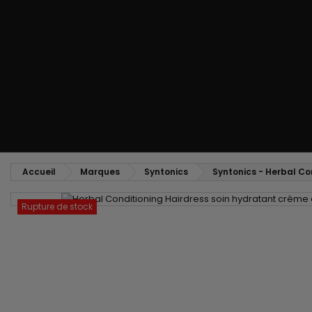
Peigne coiffant
Peigne à défriser, à crêper
Brosse soufflante
Tissages et Extensions
Tissages brésiliens
Perruques et Postiches
Extensions à Clip
Perruques Naturelles
Pinces sépare-mèches
Perruques Synthétiques
Top Closures
Postiches
Extensions à la Kératine
Accueil
Marques
Syntonics
Syntonics - Herbal Co
Rupture de stock