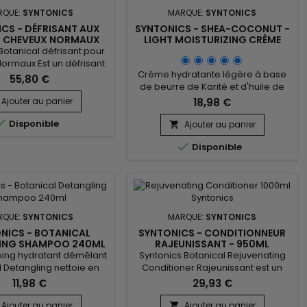
RQUE:
SYNTONICS
MARQUE:
SYNTONICS
CS - DÉFRISANT AUX
SYNTONICS - SHEA-COCONUT -
S CHEVEUX NORMAUX
LIGHT MOISTURIZING CRÈME
4LB
Botanical défrisant pour
ormaux Est un défrisant
Crème hydratante légère à base
eux normaux à base de
55,80 €
de beurre de Karité et d'huile de
ui confère aux cheveux
noix de Coco.&nbsp; Elle revitalise,
texture soyeuse et
Ajouter au panier
18,98 €
hydrate et réduit les frisottis sur
ment lisse.&nbsp; Il est

Disponible
tous les types de cheveux,
vec de l'Aloe Vera, du
Ajouter au panier

particulièrement secs. &nbsp;Non
t pour apaiser le cuir

Disponible
grasse, Syntonics Shea-Coconut
u tout en réduisant
Light Moisturizing améliore la
n.&nbsp; Le Miel, le beurre
finition, donne une tenue souple
é et de Cacao ajoutent
sans alourdir.&nbsp; Pénètre dans
de...
la tige des cheveux, les...
RQUE:
SYNTONICS
MARQUE:
SYNTONICS
NICS - BOTANICAL
SYNTONICS - CONDITIONNEUR
ING SHAMPOO 240ML
RAJEUNISSANT - 950ML
ing hydratant démêlant
Syntonics Botanical Rejuvenating
l Detangling nettoie en
Conditioner Rajeunissant est un
les cheveux et le cuir
conditionneur neutralisant; la
11,98 €
29,93 €
u, stimule la pousse,
deuxième étape du système
n profondeur, démêle en
défrisant Syntonics.&nbsp; Ce
Ajouter au panier
Ajouter au panier
