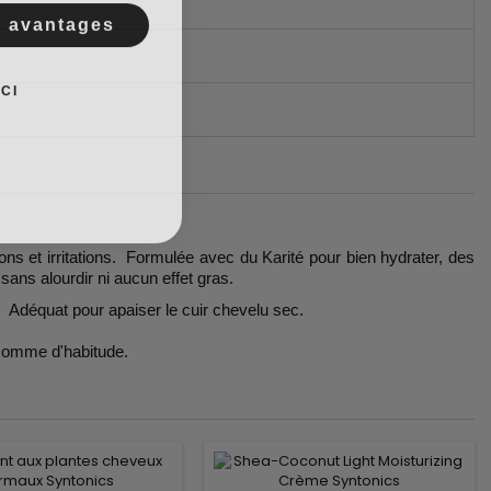
s avantages
CI
sons et irritations. Formulée avec du Karité pour bien hydrater, des
 sans alourdir ni aucun effet gras.
té. Adéquat pour apaiser le cuir chevelu sec.
 comme d'habitude.