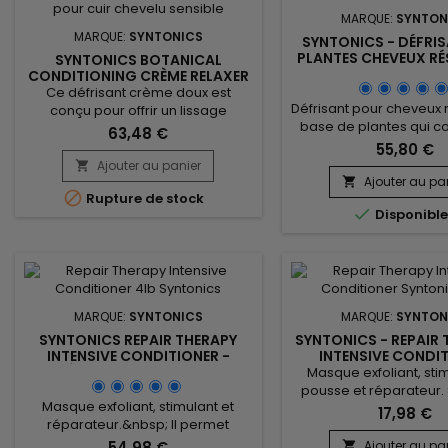
MARQUE:
SYNTON
MARQUE:
SYNTONICS
SYNTONICS - DÉFRI
PLANTES CHEVEUX RÉ
SYNTONICS BOTANICAL
4LB
CONDITIONING CRÈME RELAXER
FOR SENSITIVE SCALP –
Ce défrisant crème doux est
DÉFRISANT CUIR CHEVELU
Défrisant pour cheveux r
conçu pour offrir un lissage
SENSIBLE - PACK 6
base de plantes qui c
efficace tout en respectant la fibre
63,48 €
cheveux une texture s
capillaire. Spécialement formulé
55,80 €
magnifiquement l
pour le cuir chevelu sensible, ce
Ajouter au panier

&nbsp;Syntonics Bo
défrisant cheveux permet un
Ajouter au pa


Rupture de stock
Conditioning Crème Re
défrisage maîtrisé sans

Disponibl
formulé avec de l'Aloe
dessécher ni fragiliser. Les
Thé vert pour apaiser
cheveux deviennent lisses,
chevelu, tout en ré
souples et faciles à coiffer, avec
l'irritation.&nbsp; Le 
un rendu naturel et durable. Sa
beurres de Karité et
formule aide à...
ajoutent de...
MARQUE:
SYNTONICS
MARQUE:
SYNTON
SYNTONICS REPAIR THERAPY
SYNTONICS - REPAIR 
INTENSIVE CONDITIONER -
INTENSIVE CONDI
RÉPARATION INTENSE &
Masque exfoliant, sti
APAISEMENT DU CUIR CHEVELU -
pousse et réparateur.
1850G
Masque exfoliant, stimulant et
Repair Therapy Int
17,98 €
réparateur.&nbsp; Il permet
Conditioner permet d'e
d'exfolier le cuir chevelu, de
cuir chevelu, de déco
54,98 €
Ajouter au pa
