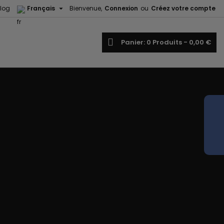

log
Français
Bienvenue,
Connexion
ou
Créez votre compte
echercher
Panier
0
Produits -
0,00 €