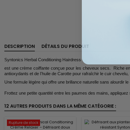
DESCRIPTION
DÉTAILS DU PRODUIT
Syntonics Herbal Conditioning Hairdress
est une crème coiffante conçue pour les cheveux secs. Riche e
antioxydants et de l'huile de Carotte pour rafraîchir le cuir chevelu
Une formule légère qui offre une brillance naturelle sans alourdir l
Frottez une petite quantité entre les paumes des mains, appliquez
12 AUTRES PRODUITS DANS LA MÊME CATÉGORIE :
Rupture de stock