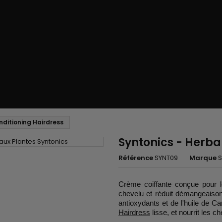
nditioning Hairdress
Syntonics - Herba
Référence
SYNT09
Marque
S
Crème coiffante conçue pour
chevelu et réduit démangeaison
antioxydants et de l'huile de Ca
Hairdress
lisse, et nourrit les c