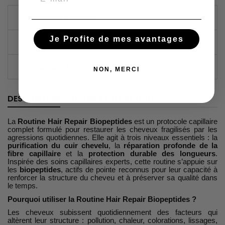
GARANTIES SÉCURITÉ
Je Profite de mes avantages
POLITIQUE DE LIVRAISON
POLITIQUE RETOURS
NON, MERCI
DESCRIPTION
DÉTAILS DU PRODUIT
La
Routine Hair Repair Biopeptides
est un protocole capillaire
complet formulé pour restaurer les cheveux fragilisés par les
agressions quotidiennes. Elle agit à trois niveaux essentiels : la
purification du cuir chevelu
, la
réparation profonde de la
fibre capillaire
et la
protection durable des longueurs
.
Inspirée des soins capillaires experts, cette routine s’appuie sur
les
biopeptides
, actifs de pointe reconnus pour leur capacité à
renforcer la structure du cheveu et à préserver sa qualité dans
le temps.
Pourquoi utiliser la Routine Hair Repair Biopeptides ?
Les cheveux subissent quotidiennement des facteurs qui
altèrent leur structure : pollution, chaleur, colorations, lissages,