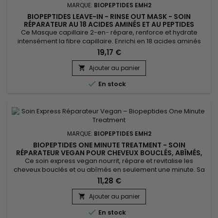
MARQUE:
BIOPEPTIDES EMH2
BIOPEPTIDES LEAVE-IN - RINSE OUT MASK - SOIN
RÉPARATEUR AU 18 ACIDES AMINÉS ET AU PEPTIDES
(VEGAN)
Ce Masque capillaire 2-en- répare, renforce et hydrate
intensément la fibre capillaire. Enrichi en 18 acides aminés
essentiels, en biopeptides réparateurs et huiles végétales
19,17 €
précieuses, Biopeptides Leave-In / Rinse-Out reconstruit la
structure du cheveu en profondeur et lui redonne force,
Ajouter au panier

souplesse et brillance. Sa formule polyvalente permet une

En stock
double...
MARQUE:
BIOPEPTIDES EMH2
BIOPEPTIDES ONE MINUTE TREATMENT - SOIN
RÉPARATEUR VEGAN POUR CHEVEUX BOUCLÉS, ABÎMÉS,
COLORÉS OU DÉFRISÉS
Ce soin express vegan nourrit, répare et revitalise les
cheveux bouclés et ou abîmés en seulement une minute. Sa
formule riche en peptides végétaux, collagène vegan et
11,28 €
acides aminés restaure la fibre capillaire, améliore la
souplesse et ravive la brillance. Les huiles naturelles (avocat,
Ajouter au panier

olive, coton, amande douce, café) et les beurres de

En stock
mangue, cacao et...