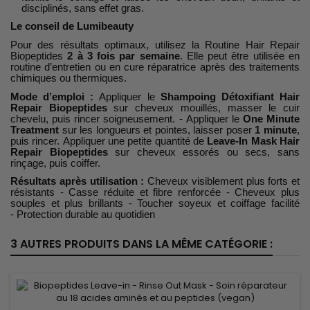
disciplinés, sans effet gras.
Le conseil de Lumibeauty
Pour des résultats optimaux, utilisez la Routine Hair Repair
Biopeptides
2 à 3 fois par semaine
. Elle peut être utilisée en
routine d’entretien ou en cure réparatrice après des traitements
chimiques ou thermiques.
Mode d’emploi :
Appliquer le
Shampoing Détoxifiant Hair
Repair Biopeptides
sur cheveux mouillés, masser le cuir
chevelu, puis rincer soigneusement. - Appliquer le
One Minute
Treatment
sur les longueurs et pointes, laisser poser
1 minute
,
puis rincer. Appliquer une petite quantité de
Leave-In Mask Hair
Repair Biopeptides
sur cheveux essorés ou secs, sans
rinçage, puis coiffer.
Résultats après utilisation :
Cheveux visiblement plus forts et
résistants - Casse réduite et fibre renforcée - Cheveux plus
souples et plus brillants - Toucher soyeux et coiffage facilité
- Protection durable au quotidien
3 AUTRES PRODUITS DANS LA MÊME CATÉGORIE :