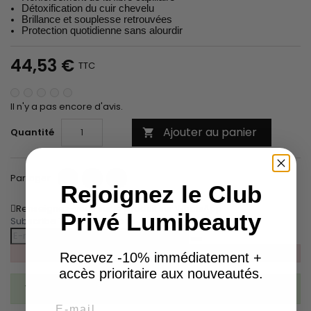
Détoxification du cuir chevelu
Brillance et souplesse retrouvées
Protection quotidienne sans alourdir
44,53 €
TTC
Il n'y a pas encore d'avis.
Ajouter au panier
Quantité

Partager
Tweet
Pinterest
Partager
Rejoignez le Club
Renseignez-vous sur le produit sur WhatsApp
Privé Lumibeauty
Subscribe To When In Stock
Recevez -10% immédiatement +
accès prioritaire aux nouveautés.
You have successfully subscribed to this product
Email