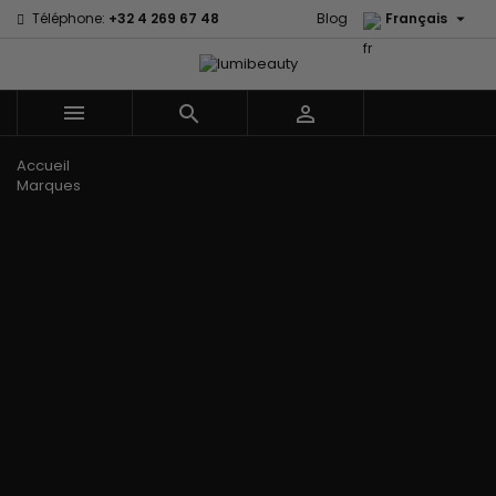

Téléphone:
+32 4 269 67 48
Blog
Français



Menu
Accueil
Marques
60 secondes
Civic Cream
Em2h
Creme Of
Affirm
Nature
Izzy Coiffe
Palmers
Alikay Naturals
Curls
Jessicurl
Premium
Agadir
CurlyWorld
Kee Mee Lissage
Keratin Caviar
Ambi Skin
Dark and
Coréen
PureScalp Hair
Care
Lovely
KeraCare
Spa
ApHogee
Design
Keraplex
Rafete Skin
As I Am
Essentials
Kinky Curly
Shea Moisture
Avlon Texture
DevaCurl
Lyscia lissage au
Shea Moisture -
Release
Dudu-Osun
Tanin
Kids
BaByliss Pro
Eco Styler
Makari de Suisse
Sibel
Biopeptides -
EM2H
Makari Bébé
Skin Light
EM2H
EM2H
Mielle Organics
Sunny Isle