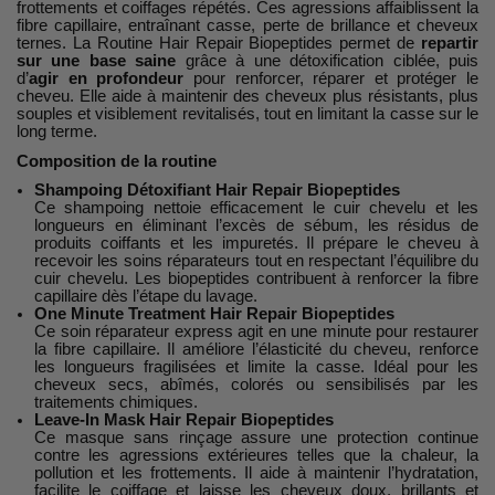
frottements et coiffages répétés. Ces agressions affaiblissent la
fibre capillaire, entraînant casse, perte de brillance et cheveux
ternes. La Routine Hair Repair Biopeptides permet de
repartir
sur une base saine
grâce à une détoxification ciblée, puis
d’
agir en profondeur
pour renforcer, réparer et protéger le
cheveu. Elle aide à maintenir des cheveux plus résistants, plus
souples et visiblement revitalisés, tout en limitant la casse sur le
long terme.
Composition de la routine
Shampoing Détoxifiant Hair Repair Biopeptides
Ce shampoing nettoie efficacement le cuir chevelu et les
longueurs en éliminant l’excès de sébum, les résidus de
produits coiffants et les impuretés. Il prépare le cheveu à
recevoir les soins réparateurs tout en respectant l’équilibre du
cuir chevelu. Les biopeptides contribuent à renforcer la fibre
capillaire dès l’étape du lavage.
One Minute Treatment Hair Repair Biopeptides
Ce soin réparateur express agit en une minute pour restaurer
la fibre capillaire. Il améliore l’élasticité du cheveu, renforce
les longueurs fragilisées et limite la casse. Idéal pour les
cheveux secs, abîmés, colorés ou sensibilisés par les
traitements chimiques.
Leave-In Mask Hair Repair Biopeptides
Ce masque sans rinçage assure une protection continue
contre les agressions extérieures telles que la chaleur, la
pollution et les frottements. Il aide à maintenir l’hydratation,
facilite le coiffage et laisse les cheveux doux, brillants et