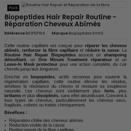
Pack
Biopeptides Hair Repair Routine -
Réparation Cheveux Abîmés
Référence
BIOPEP104
Marque
Biopeptides Emh2
Cette routine capillaire est conçue pour
réparer les cheveux
abîmés
,
renforcer la fibre capillaire
et
réduire la casse
. La
Routine Hair Repair Biopeptides
associe un
shampoing
détoxifiant
, un
One Minute Treatment réparateur
et un
Leave-In Mask protecteur
pour une action complète, du cuir
chevelu jusqu’aux longueurs.
Enrichie en
biopeptides
, actifs reconnus pour soutenir la
régénération capillaire, cette routine élimine les résidus,
améliore la résistance du cheveu et restaure sa souplesse
naturelle. Les cheveux sont visiblement plus
forts
, plus
brillants
et plus
disciplinés
, sans effet alourdissant. Convient à
tous types de cheveux, particulièrement les cheveux secs,
fragilisés, colorés ou traités chimiquement.
Bénéfices :
Réparation ciblée des cheveux abîmés
Réduction visible de la casse
Renforcement de la fibre capillaire