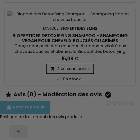
MARQUE:
BIOPEPTIDES EMH2
BIOPEPTIDES DETOXIFYING SHAMPOO - SHAMPOING
VEGAN POUR CHEVEUX BOUCLÉS OU ABÎMÉS
Conçu pour purifier en douceur et redonner vitalité aux
cheveux bouclés et abimés, le Biopeptides Detoxifying
Shampoo est un shampoing vegan détoxifiant qui élimine les
15,08 €
impuretés tout en préservant l’hydratation. Sa formule
enrichie en huiles végétales nourrissantes (coton, avocat,
Ajouter au panier

amande douce), en beurres naturels (mangue, cacao) et en

En stock
protéines...
Avis (0) - Modération des avis



Noter le produit
Politique de traitement des avis produits
