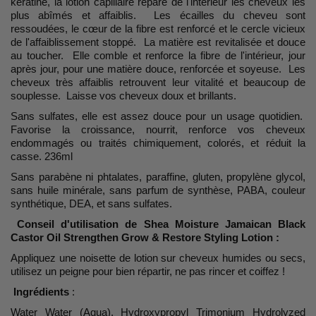
kératine, la lotion capillaire répare de l'intérieur les cheveux les
plus abîmés et affaiblis. Les écailles du cheveu sont
ressoudées, le cœur de la fibre est renforcé et le cercle vicieux
de l'affaiblissement stoppé. La matière est revitalisée et douce
au toucher. Elle comble et renforce la fibre de l'intérieur, jour
après jour, pour une matière douce, renforcée et soyeuse. Les
cheveux très affaiblis retrouvent leur vitalité et beaucoup de
souplesse. Laisse vos cheveux doux et brillants.
Sans sulfates, elle est assez douce pour un usage quotidien.
Favorise la croissance, nourrit, renforce vos cheveux
endommagés ou traités chimiquement, colorés, et réduit la
casse. 236ml
Sans parabène ni phtalates, paraffine, gluten, propylène glycol,
sans huile minérale, sans parfum de synthèse, PABA, couleur
synthétique, DEA, et sans sulfates.
Conseil d'utilisation de Shea Moisture Jamaican Black
Castor Oil Strengthen Grow & Restore Styling Lotion :
Appliquez une noisette de lotion sur cheveux humides ou secs,
utilisez un peigne pour bien répartir, ne pas rincer et coiffez !
Ingrédients
:
Water Water (Aqua), Hydroxypropyl Trimonium Hydrolyzed