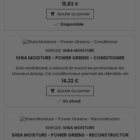
naturelles ou de lisser les cheveux traités
15,83 €
chimiquement. L'huile de Ricin noire nutritive et le beurre de
Karité se fondent dans une formule fortifiante pour restaurer
Ajouter au panier

l'hydratation des cheveux abîmés et cassants et réduire les

Disponible
frisottis.
MARQUE:
SHEA MOISTURE
SHEA MOISTURE - POWER GREENS - CONDITIONER
Soin revitalisant, il adoucit et nourrit en profondeur les
cheveux.&nbsp; Ce conditionneur permet de démêler en
douceur et d’améliorer la maniabilité. &nbsp;Shea Moisture
14,22 €
Power Greens Conditioner hydrate en profondeur les
cheveux grâce à ses ingrédients clés tels l’Avocat, le Moringa
Ajouter au panier

et les Algues. &nbsp;Il nourrit les cheveux, offre légèreté et...

En stock
MARQUE:
SHEA MOISTURE
SHEA MOISTURE - POWER GREENS - RECONSTRUCTOR