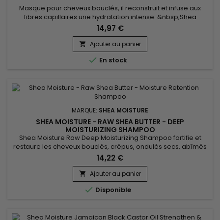
Masque pour cheveux bouclés, il reconstruit et infuse aux
fibres capillaires une hydratation intense. &nbsp;Shea
Moisture Power Greens Reconstructor aide à minimiser la
14,97 €
casse. Sa formule enrichie en Moringa, en Avocat et Algues
vertes nourrit les cheveux sans les alourdir et permet de
Ajouter au panier

remodeler les boucles.&nbsp; Le masque pour cheveux

En stock
bouclés Shea...
MARQUE:
SHEA MOISTURE
SHEA MOISTURE - RAW SHEA BUTTER - DEEP
MOISTURIZING SHAMPOO
Shea Moisture Raw Deep Moisturizing Shampoo fortifie et
restaure les cheveux bouclés, crépus, ondulés secs, abîmés
ou en transition. Récemment amélioré, ce shampoing sans
14,22 €
sulfates au beurre de Karité,à l'huile d'Argan et au Varech
marin hydrate 3x plus les cheveux secs, abîmés ou sur-
Ajouter au panier

traités ! Parfait pour la transition de cheveux traités

Disponible
chimiquement...