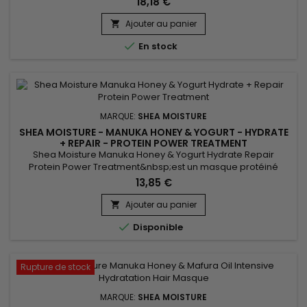
18,18 €
et antioxydantes, le Shea Moisture Amla Oil Bond Repair
Leave-In Conditioner nourrit la fibre capillaire, prévient la
Ajouter au panier

casse et restaure l'élasticité naturelle des cheveux. Sa...

En stock
MARQUE:
SHEA MOISTURE
SHEA MOISTURE - MANUKA HONEY & YOGURT - HYDRATE
+ REPAIR - PROTEIN POWER TREATMENT
Shea Moisture Manuka Honey & Yogurt Hydrate Repair
Protein Power Treatment&nbsp;est un masque protéiné
adapté aux cheveux extrêmement secs, poreux, fragilisés
13,85 €
par des traitements chimiques et l'excès de chaleur.&nbsp;
&nbsp;Le masque Shea Moisture réduit la casse et fortifie les
Ajouter au panier

cheveux.&nbsp; Avec de l'huile de Baobab et de

Disponible
Mafura.&nbsp; Et du...
Rupture de stock
MARQUE:
SHEA MOISTURE