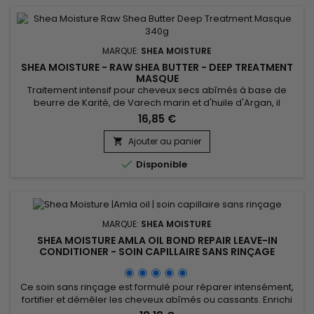
MARQUE:
SHEA MOISTURE
SHEA MOISTURE - RAW SHEA BUTTER - DEEP TREATMENT
MASQUE
Traitement intensif pour cheveux secs abîmés à base de
beurre de Karité, de Varech marin et d'huile d'Argan, il
hydrate en profondeur, revitalise, donne élasticité et
16,85 €
douceur, fortifie et prévient la perte ou la chute de cheveux.
&nbsp;Shea Moisture Raw Shea Butter Deep Treatment
Ajouter au panier

Masque est un traitement intensif entièrement naturel dédié

Disponible
aux cheveux...
MARQUE:
SHEA MOISTURE
SHEA MOISTURE AMLA OIL BOND REPAIR LEAVE-IN
CONDITIONER - SOIN CAPILLAIRE SANS RINÇAGE
RÉPARATEUR
Ce soin sans rinçage est formulé pour réparer intensément,
fortifier et démêler les cheveux abîmés ou cassants. Enrichi
en huile d'Amla, reconnue pour ses propriétés régénérantes