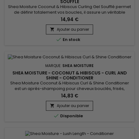
SOUFFLÉ
Shea Moisture Coconut & Hibiscus Curling Gel Soufflé permet
de définir totalement vos boucles, il assure un véritable
contrôle des frisottis tout en apportant douceur et brillance.
14,94 €
Composé de nectar d’Agave et d’huile de graines de Lin.
Shea Moisture Coconut & Hibiscus Curling Gel Soufflé est un
Ajouter au panier

gel 100% naturel qui laisse les cheveux hydratés et...

En stock
MARQUE:
SHEA MOISTURE
SHEA MOISTURE - COCONUT & HIBISCUS - CURL AND
SHINE - CONDITIONER
Shea Moisture Coconut & Hibiscus Curl & Shine Conditioner
est un après-shampoing pour cheveux bouclés, frisés,
crépus, secs. Il hydrate en profondeur, définit les boucles.
14,83 €
Formulé avec de l'huile de noix de Coco, de la protéine de
Soie et de l' huile de Neem, il contribue à diminuer les
Ajouter au panier

frisottis. Démêle en douceur, revitalise et redonne...

Disponible