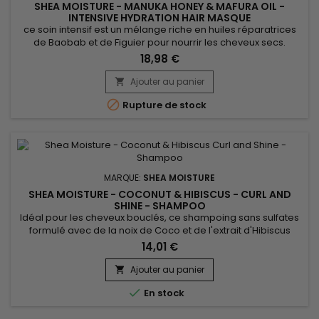
SHEA MOISTURE - MANUKA HONEY & MAFURA OIL -
INTENSIVE HYDRATION HAIR MASQUE
ce soin intensif est un mélange riche en huiles réparatrices
de Baobab et de Figuier pour nourrir les cheveux secs.
&nbsp;Le Masque Shea Moisture Manuka Honey & Mafura
18,98 €
Oil&nbsp;répare en profondeur et démêle
instantanément.&nbsp; Il contribue à renforcer l'hydratation
Ajouter au panier

tout en protégeant les cheveux abîmés. &nbsp;Anti-casse, il

Rupture de stock
laisse vos cheveux...
MARQUE:
SHEA MOISTURE
SHEA MOISTURE - COCONUT & HIBISCUS - CURL AND
SHINE - SHAMPOO
Idéal pour les cheveux bouclés, ce shampoing sans sulfates
formulé avec de la noix de Coco et de l'extrait d'Hibiscus
nettoie en douceur, hydrate et améliore l’élasticité des
14,01 €
cheveux.&nbsp; Anti-frisottis, le shampoing sans sulfate pour
cheveux bouclés Shea Moisture Coconut Hibiscus Curl &
Ajouter au panier

Shine Shampoo réduit la casse, améliore les pointes...

En stock