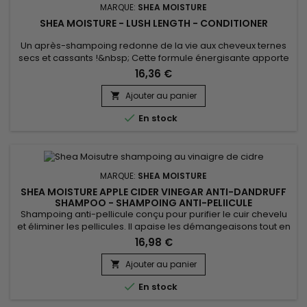
MARQUE:
SHEA MOISTURE
SHEA MOISTURE - LUSH LENGTH - CONDITIONER
Un après-shampoing redonne de la vie aux cheveux ternes
secs et cassants !&nbsp; Cette formule énergisante apporte
hydratation et douceur aux cheveux.&nbsp; Le conditionneur
16,36 €
Lush Length stimulateur de pousse de Shea Moisture
revitalise, stimule la pousse et aide à favoriser une chevelure
Ajouter au panier

plus épaisse et plus saine.

En stock
MARQUE:
SHEA MOISTURE
SHEA MOISTURE APPLE CIDER VINEGAR ANTI-DANDRUFF
SHAMPOO - SHAMPOING ANTI-PELIICULE
Shampoing anti-pellicule conçu pour purifier le cuir chevelu
et éliminer les pellicules. Il apaise les démangeaisons tout en
régulant l’excès de sébum. Grâce à 3% d’acide salicylique, il
16,98 €
exfolie en douceur, réduit les irritations et équilibre le pH du
cuir chevelu. Enrichi en vinaigre de cidre de pomme,
Ajouter au panier

niacinamide et beurre de karité, il hydrate et...

En stock