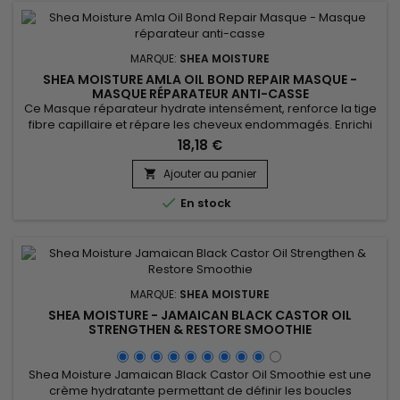
MARQUE:
SHEA MOISTURE
SHEA MOISTURE AMLA OIL BOND REPAIR MASQUE -
MASQUE RÉPARATEUR ANTI-CASSE
Ce Masque réparateur hydrate intensément, renforce la tige
fibre capillaire et répare les cheveux endommagés. Enrichi
en beurre de karité, en huile de coco, et en fruit d'amla, Shea
18,18 €
Moisture Amla Oil Bond Repair Masque revitalise, cible les
zones abîmées afin de renforcer les mèches fragiles et
Ajouter au panier

cassantes. La présence de glycérol végétal et de huile de...

En stock
MARQUE:
SHEA MOISTURE
SHEA MOISTURE - JAMAICAN BLACK CASTOR OIL
STRENGTHEN & RESTORE SMOOTHIE
Shea Moisture Jamaican Black Castor Oil Smoothie est une
crème hydratante permettant de définir les boucles