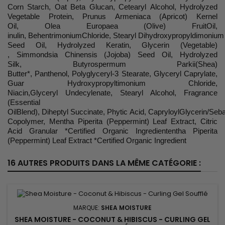
Corn Starch, Oat Beta Glucan, Cetearyl Alcohol, Hydrolyzed
Vegetable Protein, Prunus Armeniaca (Apricot) Kernel
Oil, Olea Europaea (Olive) FruitOil,
inulin, BehentrimoniumChloride, Stearyl Dihydroxypropyldimoniu
Seed Oil, Hydrolyzed Keratin, Glycerin (Vegetable)
, Simmondsia Chinensis (Jojoba) Seed Oil, Hydrolyzed
Silk, Butyrospermum Parkii(Shea)
Butter*, Panthenol, Polyglyceryl-3 Stearate, Glyceryl Caprylate,
Guar Hydroxypropyltimonium Chloride,
Niacin,Glyceryl Undecylenate, Stearyl Alcohol, Fragrance
(Essential
OilBlend), Diheptyl Succinate, Phytic Acid, CapryloylGlycerin/Seb
Copolymer, Mentha Piperita (Peppermint) Leaf Extract, Citric
Acid Granular *Certified Organic Ingrediententha Piperita
(Peppermint) Leaf Extract *Certified Organic Ingredient
16 AUTRES PRODUITS DANS LA MÊME CATÉGORIE :
MARQUE:
SHEA MOISTURE
SHEA MOISTURE - COCONUT & HIBISCUS - CURLING GEL