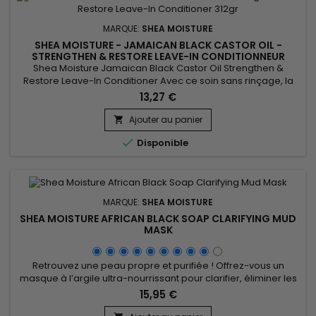
MARQUE:
SHEA MOISTURE
SHEA MOISTURE - JAMAICAN BLACK CASTOR OIL -
STRENGTHEN & RESTORE LEAVE-IN CONDITIONNEUR
Shea Moisture Jamaican Black Castor Oil Strengthen &
Restore Leave-In Conditioner Avec ce soin sans rinçage, la
fibre est reconstruite de l'intérieur et le cheveu est resurfacé.
13,27 €
&nbsp;Il retrouve douceur, brillance et souplesse, sans effet
gras. &nbsp;Les longueurs sont consolidées et les pointes
Ajouter au panier

rescellées.&nbsp; 312g

Disponible
MARQUE:
SHEA MOISTURE
SHEA MOISTURE AFRICAN BLACK SOAP CLARIFYING MUD
MASK
Retrouvez une peau propre et purifiée ! Offrez-vous un
masque à l’argile ultra-nourrissant pour clarifier, éliminer les
impuretés et absorber l’excès de sébum. Shea Moisture
15,95 €
African Black Soap Clarifying Mud Mask est un merveilleux