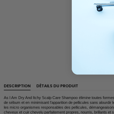
DESCRIPTION
DÉTAILS DU PRODUIT
As I Am Dry And Itchy Scalp Care Shampoo élimine toutes formes d’
de sébum et en minimisant l’apparition de pellicules sans alourdir le
les micro organismes responsables des pellicules, démangeaisons
cheveux et cuir chevelu parfaitement propres, nourris, brillants et s