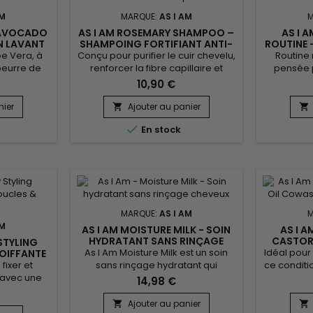
AM
MARQUE:
AS I AM
M
 AVOCADO
AS I AM ROSEMARY SHAMPOO –
AS I 
N LAVANT
SHAMPOING FORTIFIANT ANTI-
ROUTINE 
CHUTE
oe Vera, à
Conçu pour purifier le cuir chevelu,
Routine
 beurre de
renforcer la fibre capillaire et
pensée p
ralement "né
soutenir la croissance, As I Am
capillai
10,90 €
douceur,
Rosemary Shampoo est un
redonner 
heveux tout
shampoing fortifiant au romarin
Idéale po
nier
Ajouter au panier


nt des
idéal pour les cheveux fins,
texturé

e
En stock
e enfant a
fragilisés ou en manque de
chimiquem
agiles ?
densité. Il nettoie en douceur tout
Bond 
Co-
en stimulant le cuir chevelu pour
hydratati
 I Am Born
favoriser un environnement sain.
pour 
 idéal au
Enrichi en huile de romarin,...
résistant
ien !
MARQUE:
AS I AM
M
AM
AS I AM MOISTURE MILK - SOIN
AS I 
HYDRATANT SANS RINÇAGE
CASTOR
STYLING
CHEVEUX
LA
As I Am Moisture Milk est un soin
Idéal pour
OIFFANTE
S EFFET
fixer et
sans rinçage hydratant qui
ce conditi
 avec une
combat la sécheresse et prévient
Restore
14,98 €
et carton,
la formation de fourches. Il
Black Ca
 infusée au
pénètre le cheveu pour le
d'ingrédi
Ajouter au panier

