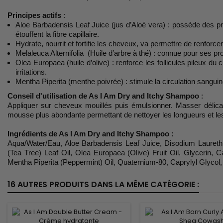
Principes actifs
:
Aloe Barbadensis Leaf Juice (jus d’Aloé vera) : possède des pro
étouffent la fibre capillaire.
Hydrate, nourrit et fortifie les cheveux, va permettre de renforcer
Melaleuca Alternifolia (Huile d’arbre à thé) : connue pour ses pr
Olea Europaea (huile d’olive) : renforce les follicules pileux du c
irritations.
Mentha Piperita (menthe poivrée) : stimule la circulation sangu
Conseil d'utilisation de As I Am Dry and Itchy Shampoo
:
Appliquer sur cheveux mouillés puis émulsionner. Masser délica
mousse plus abondante permettant de nettoyer les longueurs et l
Ingrédients de As I Am Dry and Itchy Shampoo :
Aqua/Water/Eau, Aloe Barbadensis Leaf Juice, Disodium Laureth 
(Tea Tree) Leaf Oil, Olea Europaea (Olive) Fruit Oil, Glycerin,
Mentha Piperita (Peppermint) Oil, Quaternium-80, Caprylyl Glycol
16 AUTRES PRODUITS DANS LA MÊME CATÉGORIE :