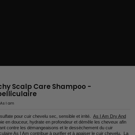
tchy Scalp Care Shampoo -
lliculaire
As I am
ulfate pour cuir chevelu sec, sensible et irrité.
As I Am Dry And
oie en douceur, hydrate en profondeur et démêle les cheveux afin
 luttant contre les démangeaisons et le dessèchement du cuir
ulaire As I Am contribue à purifier et à apaiser le cuir chevelu. La