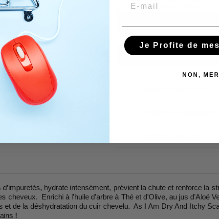
Email
Subscribe To When In Stock
Je Profite de me
You have successfully subscr
NON, MER
GARANTIES SÉCURITÉ
POLITIQUE DE LIVRAISON
POLITIQUE RETOURS
impuretés, hydrate intensément, prévient la chute et renforce la stru
s cheveux. Enrichi à l’huile d’arbre à Thé et d’Olive, au jus d’Aloé Ve
 et de la déshydratation du cuir chevelu. As I Am Dry And Itchy Sca
ains !