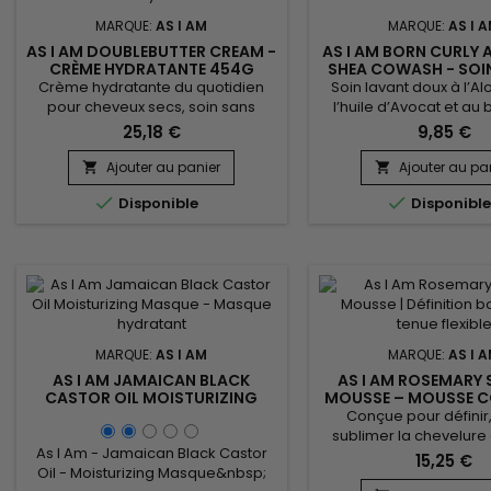
MARQUE:
AS I AM
MARQUE:
AS I 
AS I AM DOUBLEBUTTER CREAM -
AS I AM BORN CURLY
CRÈME HYDRATANTE 454G
SHEA COWASH - SOI
CHEVEUX
Crème hydratante du quotidien
Soin lavant doux à l’Al
pour cheveux secs, soin sans
l’huile d’Avocat et au
rinçage à la texture généreuse et
Karité, Born Curly (litté
25,18 €
9,85 €
voluptueuse, elle revitalise et
bouclé") nettoie en 
assouplit la matière, la rendant
hydrate et nourrit les c
Ajouter au panier
Ajouter au pa


malléable à souhait.&nbsp; As I
en les débarrassa


Disponible
Disponibl
Am DoubleButter Cream est aussi
impuretés.&nbsp; Votr
particulièrement adaptée aux
les cheveux fins et fr
cheveux épais !&nbsp; Riche en
Avocado Shea 
émollients, la crème hydratante
Wash&nbsp;de&nbsp;As
donne douceur aux boucles qui
Curly est le nettoyant
deviennent...
shampoing quotid
MARQUE:
AS I AM
MARQUE:
AS I 
AS I AM JAMAICAN BLACK
AS I AM ROSEMARY 
CASTOR OIL MOISTURIZING
MOUSSE – MOUSSE C
MASQUE - MASQUE HYDRATANT
TENUE SOUPLE SAN
Conçue pour définir, 
CHEVEUX
CARTON
sublimer la chevelure
As I Am - Jamaican Black Castor
tenue flexible sans eff
15,25 €
Oil - Moisturizing Masque&nbsp;
cette mousse coiffante