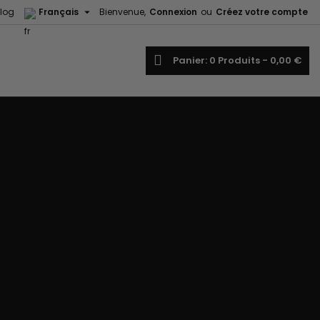

log
Français
Bienvenue,
Connexion
ou
Créez votre compte
echercher
Panier
0
Produits -
0,00 €