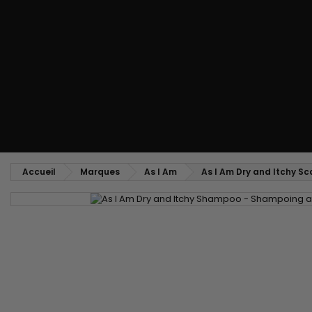
Peigne coiffant
Peigne à défriser, à crêper
Brosse soufflante
Tissages et Extensions
Tissages brésiliens
Perruques et Postiches
Extensions à Clip
Perruques Naturelles
Pinces sépare-mèches
Perruques Synthétiques
Top Closures
Postiches
Extensions à la Kératine
Accueil
Marques
As I Am
As I Am Dry and Itchy S