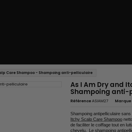
calp Care Shampoo - Shampoing anti-pelliculaire
As I Am Dry and I
Shampoing anti-pe
Référence
ASIAM27
Marque
Shampoing antipelliculaire sans s
Itchy Scalp Care Shampoo
nett
de faciliter le coiffage tout en
chevelu. Le shampoing antipellic