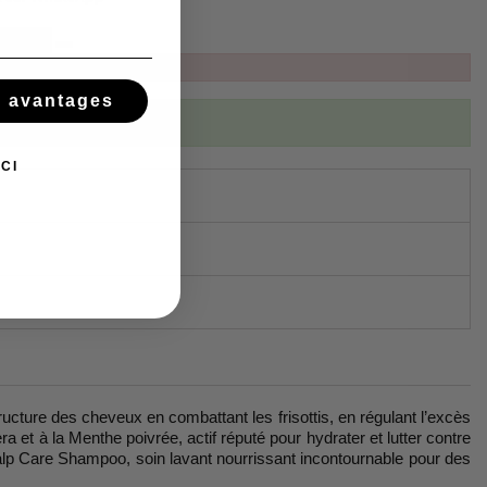
s avantages
ibed to this product
CI
cture des cheveux en combattant les frisottis, en régulant l’excès
ra et à la Menthe poivrée, actif réputé pour hydrater et lutter contre
lp Care Shampoo, soin lavant nourrissant incontournable pour des