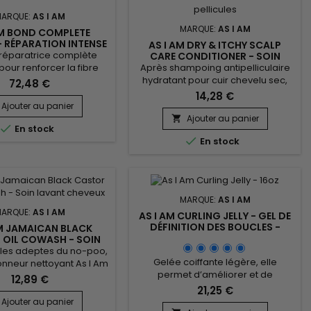
ARQUE:
AS I AM
MARQUE:
AS I AM
AM BOND COMPLETE
- RÉPARATION INTENSE
AS I AM DRY & ITCHY SCALP
& ANTI-CASSE
 réparatrice complète
CARE CONDITIONER - SOIN
DÉMÊLANT ANTI-PELLICULES
our renforcer la fibre
Après shampoing antipelliculaire
re, réduire la casse et
hydratant pour cuir chevelu sec,
72,48 €
vie aux cheveux abîmés.
sensible et irrité. As I Am Dry And
14,28 €
ur les cheveux bouclés,
Itchy Scalp Care nourrit, démêle et
Ajouter au panier
s, colorés ou traités
répare les cheveux , calme les
Ajouter au panier


En stock
ent, la gamme As I Am
démangeaisons et les irritations

En stock
associe nettoyage,
du cuir chevelu. L’après
on et réparation ciblée
shampoing hydratant anti-
des longueurs plus
pelliculaire As I Am permet de
es, plus souples et plus
lutter efficacement contre les
brillantes....
pellicules afin de retrouver un
MARQUE:
AS I AM
cuir...
ARQUE:
AS I AM
AS I AM CURLING JELLY - GEL DE
DÉFINITION DES BOUCLES -
AM JAMAICAN BLACK
454G
 OIL COWASH - SOIN
VANT CHEVEUX
 les adeptes du no-poo,
Gelée coiffante légère, elle
onneur nettoyant As I Am
permet d’améliorer et de
 and Repair Jamaican
12,89 €
maintenant la forme des boucles
stor Oil Cowash à base
21,25 €
des cheveux ondulés, bouclés ou
ents naturels hydrate et
Ajouter au panier