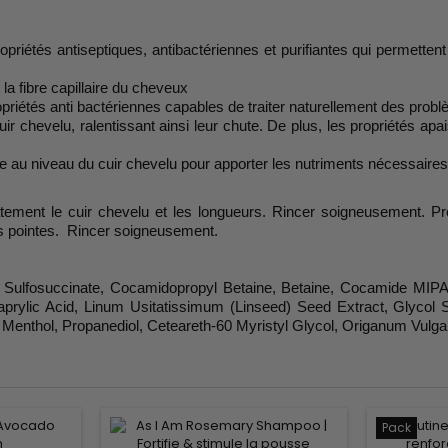
priétés antiseptiques, antibactériennes et purifiantes qui permetten
 la fibre capillaire du cheveux
opriétés anti bactériennes capables de traiter naturellement des problè
uir chevelu, ralentissant ainsi leur chute. De plus, les propriétés apai
ine au niveau du cuir chevelu pour apporter les nutriments nécessair
tement le cuir chevelu et les longueurs. Rincer soigneusement. P
es pointes. Rincer soigneusement.
Sulfosuccinate, Cocamidopropyl Betaine, Betaine, Cocamide MIPA, S
 Caprylic Acid, Linum Usitatissimum (Linseed) Seed Extract, Glycol
, Menthol, Propanediol, Ceteareth-60 Myristyl Glycol, Origanum Vul
Pack