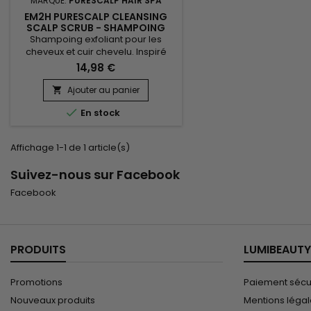
MARQUE:
PURESCALP HAIR SPA
EM2H PURESCALP CLEANSING
SCALP SCRUB - SHAMPOING
GOMMANT CHEVEUX
Shampoing exfoliant pour les
cheveux et cuir chevelu. Inspiré
des rituels luxueux de Hair Spa et
14,98 €
Head Spa, il purifie en profondeur,
nettoie délicatement le cuir
Ajouter au panier

chevelu et revitalise la fibre. Grâce

En stock
à sa formule enrichie en extrait de
Sel marin, Em2h PureScalp
Gommage débarrasse le cuir
Affichage 1-1 de 1 article(s)
chevelu des cellules mortes, de
l'excès de sébum et des résidus
Suivez-nous sur Facebook
de...
Facebook
PRODUITS
LUMIBEAUTY
Promotions
Paiement sécu
Nouveaux produits
Mentions léga