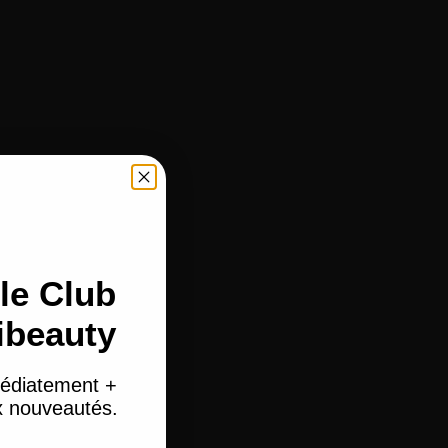
le Club
ibeauty
édiatement +
ux nouveautés.