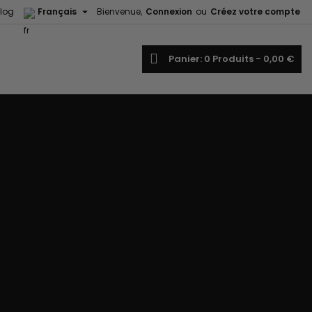

log
Français
Bienvenue,
Connexion
ou
Créez votre compte
echercher
Panier
0
Produits -
0,00 €