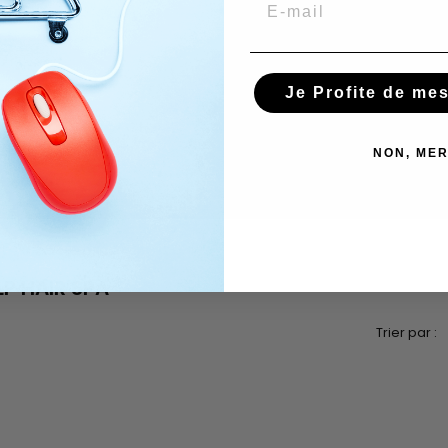
Je Profite de me
NON, MER
LP HAIR SPA
Trier par :