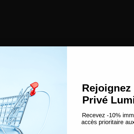
Poudre
ing
Soin mains & pieds
Contouring
Peau Grasse & Acnéique
Eponges Maquillage
Anti-tache Visage
Coton démaquillant
Démaquillant
Peau sèche
Rejoignez 
Privé Lum
hétique
es à ongles
ts en paraffine
cessoires pour Cheveux
Recevez -10% imm
nets & Foulards
accès prioritaire a
re-tête et pinces cheveux
ngles à cheveux
Email