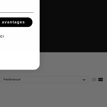
s avantages
CI



Pertinence