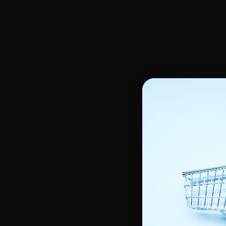
Huiles , Glycérine, Sérum pour le corps
Gommage -Masque & Peel
Hydratant Corps
Crème de Jour unifiante
Gel de douche & Savon
Crème de Nuit unifiante
Gommage, Peeling Corps
Sérum unifiant
Lait éclaircissant corps
Gel unifiant
Enfants
Soin capillaire enfant
Soin corps enfant
Shampoings enfants
Douche et bain
Démêlants et Masques Enfants
Soin Hydratant
Défrisants & Assouplissants
Soin hydratant cheveux
Les Accessoires
Outils de coiffage
Bigoudis
Autres accessoires
Bonnets & Foulards
Est
Protecteurs de chaleur
Brosse de massage cuir chevelu
Lim
Gants
Matériel de coiffage
Gan
Pince, peigne lissant
Casque et sèche-cheveux
Ac
Pinceau à coloration cheveux
Fers à lisser
Bon
Brosses & Peignes
Fers à boucler
Ser
Brosse de brushing
Epi
Brosse plate & démêloir