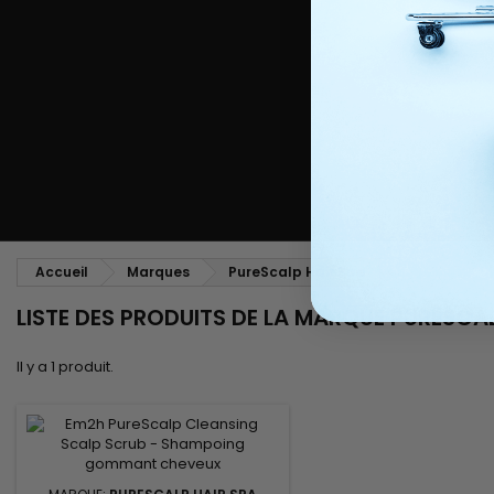
Peigne coiffant
Peigne à défriser, à crêper
Brosse soufflante
Tissages et Extensions
Tissages brésiliens
Perruques et Postiches
Extensions à Clip
Perruques Naturelles
Pinces sépare-mèches
Perruques Synthétiques
Top Closures
Postiches
Extensions à la Kératine
Accueil
Marques
PureScalp Hair Spa
LISTE DES PRODUITS DE LA MARQUE PURESCA
Il y a 1 produit.