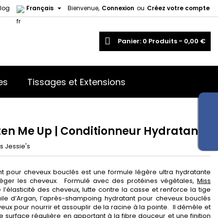

log
Français
Bienvenue,
Connexion
ou
Créez votre compte
echercher
Panier
0
Produits -
0,00 €
es
Tissages et Extensions
ften Me Up | Conditionneur Hydratant
s Jessie's
 pour cheveux bouclés est une formule légère ultra hydratante
téger les cheveux. Formulé avec des protéines végétales,
Miss
l’élasticité des cheveux, lutte contre la casse et renforce la tige
 huile d’Argan, l’après-shampoing hydratant pour cheveux bouclés
x pour nourrir et assouplir de la racine à la pointe. Il démêle et
e surface régulière en apportant à la fibre douceur et une finition