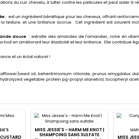
tations du cuir chevelu, à lutter contre les pellicules et peut aider à
ée :
est un ingrédient bénéfique pour les cheveux, offrant renforcemen
texture, et une brillance accrue. Cet ingrédient est souvent inclu
amande douce
: extraite des amandes de l'amandier, riche en vitamin
 tout en améliorant leur élasticité et leur brillance. Elle contribue ég
ance et un éclat naturel !
 (safflower)seed oil, behentrimonium chloride, prunus amygdalus du
 hydrolyzed vegetable protein pg-propyl silanetriol, tocopheryl acet
MISS JESSIE'S - HARM ME KNOT |
SIE'S
MAR
SHAMPOING SANS SULFATE
Y CUSTARD
MISS JES