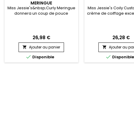
MERINGUE
Miss Jessie's&nbsp;Curly Meringue
Miss Jessie's Coily Cust
donnera un coup de pouce
crème de coiffage exce
salutaire à vos boucles !&nbsp; Ce
un Wash' n Go.&nbsp; Mi
produit est recommandé pour
Coily Custard est le me
tous les types de cheveux naturels.
de coiffage et d’hydrat
&nbsp;Curly Meringue redéfinit vos
cheveux crépus frisé
26,98 €
26,28 €
boucles, les rend plus
Améliore et définit le
volumineuses et fait briller vos
réduit les frisottis, don
Ajouter au panier
Ajouter au pa


cheveux.
et douceur !&nbsp;
application, la fibre est


Disponible
Disponibl
assouplie, les.