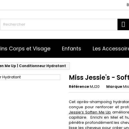
B
R
ins Corps et Visage
Enfants
Les Accessoir
ten Me Up | Conditionneur Hydratant
Miss Jessie's - So
Référence
MJ20
Marque
Mis
Cet après-shampoing hydratant
conçue pour renforcer et pro
Jessie’s Soften Me Up
améliore 
capillaire. Enrichi en Miel et
pénètre profondément les cheveu
lisse les cheveux pour créer un