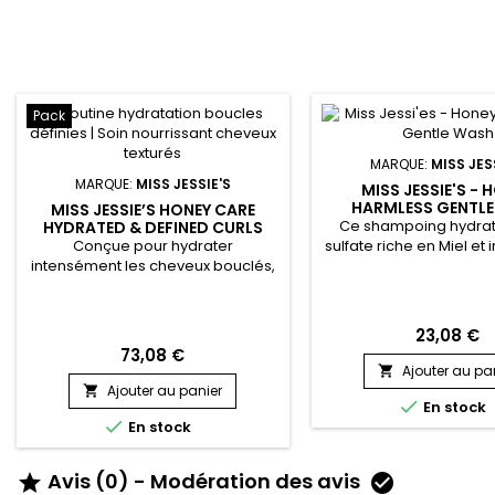
Pack
MARQUE:
MISS JES
MARQUE:
MISS JESSIE'S
MISS JESSIE'S - 
HARMLESS GENTL
MISS JESSIE’S HONEY CARE
Ce shampoing hydrat
HYDRATED & DEFINED CURLS
ROUTINE – ROUTINE
Conçue pour hydrater
sulfate riche en Miel et
HYDRATATION INTENSE POUR
intensément les cheveux bouclés,
naturels est le soin pa
BOUCLES DÉFINIES
définir les boucles et éliminer les
nettoyer en douceur l
frisottis, cette routine capillaire
frisés, ondulés. &nb
associe des soins enrichis au miel
Jessie's Honey Harmles
23,08 €
pour nourrir en profondeur. La Miss
nettoie, et démêle les c
73,08 €
Jessie’s Honey Curl Routine révèle
en éliminant les impu
Ajouter au pa

des boucles souples, rebondies et
l'accumulation de produ
Ajouter au panier

brillantes sans alourdir la fibre
cheveux texturés et 

En stock
capillaire, tout en apportant
chimiquement.&nb

En stock
douceur et nutrition....
shampoing...
Avis (0) - Modération des avis

