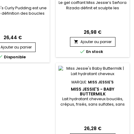
Le gel coiffant Miss Jessie’s Señora
e's Curly Pudding est une
Rizada définit et sculpte les
définition des boucles
boucles sans effort, tout en
te pour les coiffures
apportant brillance et douceur de
, twists, kinks, waves et
la racine jusqu’aux pointes. Sa
ux en transition.&nbsp;
formule hydratante ne colle pas,
26,98 €
les sont parfaitement
ne laisse aucun résidu ni pellicule,
26,44 €
nies, l'élongation
et ne dessèche pas les cheveux.
Ajouter au panier

e.&nbsp; Curly Pudding
Enrichi en protéines de blé, il gaine
Ajouter au panier
 créer des boucles sur
la fibre capillaire, préserve la

En stock
eveux crépus par la
casse et met en valeur...

Disponible
Shingling".&nbsp; Vous
urrez obtenir...
MARQUE:
MISS JESSIE'S
MISS JESSIE'S - BABY
BUTTERMILK
Lait hydratant cheveux bouclés,
crépus, frisés, sans sulfates, sans
parabène et sans silicone, il
hydrate intensément, démêle en
douceur et définit les
boucles.&nbsp; Miss Jessie's Baby
26,28 €
Buttermilk fortifie, restaure la fibre