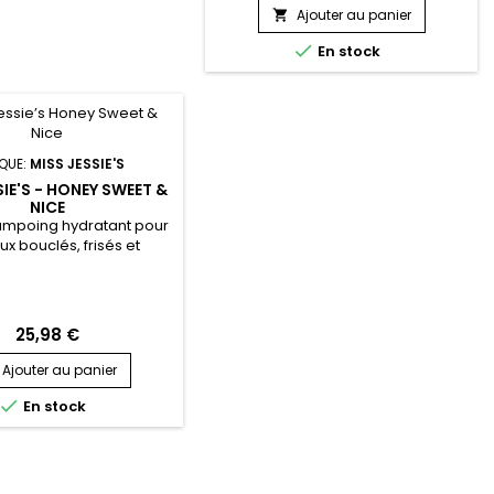
capillaire, réduit les frisottis,
Ajouter au panier

élimine les nœuds et protège les
cheveux des agressions

En stock
quotidiennes.&nbsp; Le lait
hydratant Miss...
QUE:
MISS JESSIE'S
SIE'S - HONEY SWEET &
NICE
mpoing hydratant pour
x bouclés, frisés et
bsp; Grâce à sa formule
s Jessie’s Honey Sweet &
ate, nourrit, répare et
les boucles fragiles en
25,98 €
t la casse.&nbsp; Cet
mpoing de Miss Jessie’s
Ajouter au panier
en Miel et en protéines
 douceur et revitalise

En stock
 secs.&nbsp; Il nourrit...