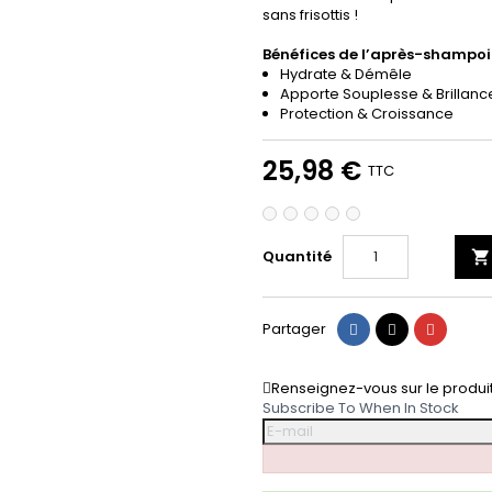
sans frisottis !
Bénéfices de l’après-shampoi
Hydrate & Démêle
Apporte Souplesse & Brillanc
Protection & Croissance
25,98 €
TTC
Quantité

Partager
Tweet
Pinteres
Partager
Renseignez-vous sur le produi
Subscribe To When In Stock