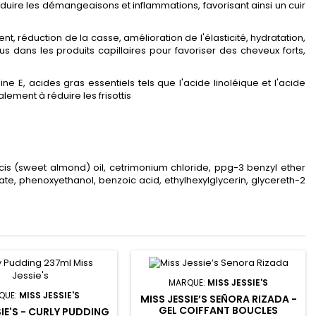
 réduire les démangeaisons et inflammations, favorisant ainsi un cuir
t, réduction de la casse, amélioration de l'élasticité, hydratation,
s dans les produits capillaires pour favoriser des cheveux forts,
e E, acides gras essentiels tels que l'acide linoléique et l'acide
alement à réduire les frisottis
lcis (sweet almond) oil, cetrimonium chloride, ppg-3 benzyl ether
ate, phenoxyethanol, benzoic acid, ethylhexylglycerin, glycereth-2
MARQUE:
MISS JESSIE'S
QUE:
MISS JESSIE'S
MISS JESSIE’S SEÑORA RIZADA -
GEL COIFFANT BOUCLES
SIE'S - CURLY PUDDING