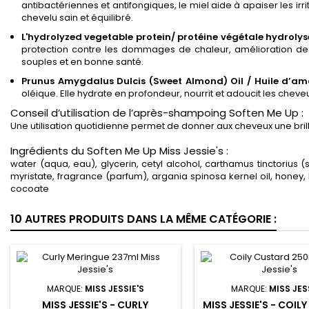
antibactériennes et antifongiques, le miel aide à apaiser les irri
chevelu sain et équilibré.
L'hydrolyzed vegetable protein/ protéine végétale hydrolys
protection contre les dommages de chaleur, amélioration de la 
souples et en bonne santé.
Prunus Amygdalus Dulcis (Sweet Almond) Oil / Huile d’
oléique. Elle hydrate en profondeur, nourrit et adoucit les cheveux
Conseil d’utilisation de l’après-shampoing Soften Me Up :
Une utilisation quotidienne permet de donner aux cheveux une brill
Ingrédients du Soften Me Up Miss Jessie's :
water (aqua, eau), glycerin, cetyl alcohol, carthamus tinctorius
myristate, fragrance (parfum), argania spinosa kernel oil, honey,
cocoate
10 AUTRES PRODUITS DANS LA MÊME CATÉGORIE :
MARQUE:
MISS JESSIE'S
MARQUE:
MISS JES
MISS JESSIE'S - CURLY
MISS JESSIE'S - COIL