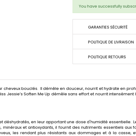
You have successfully subscr
GARANTIES SÉCURITÉ
POLITIQUE DE LIVRAISON
POLITIQUE RETOURS
 cheveux bouclés. Il démêle en douceur, nourrit et hydrate en profon
ss Jessie’s Soften Me Up démêle sans effort et nourrit intensément
t déshydratés, en leur apportant une dose d'humidité essentielle. Le
néraux et antioxydants, il fournit des nutriments essentiels aux folli
eveux, les rendant plus résistants aux dommages et à la casse, e