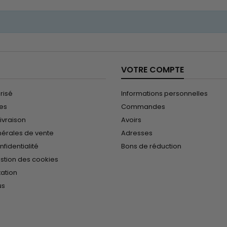
VOTRE COMPTE
risé
Informations personnelles
les
Commandes
ivraison
Avoirs
nérales de vente
Adresses
nfidentialité
Bons de réduction
estion des cookies
tation
us