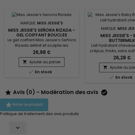
MARQUE:
MISS JESSIE'S
MARQUE:
MISS JES
MISS JESSIE’S SEÑORA RIZADA -
GEL COIFFANT BOUCLES
MISS JESSIE'S -
Le gel coiffant Miss Jessie’s Señora
BUTTERMIL
Lait hydratant cheveux
Rizada définit et sculpte les
crépus, frisés, sans sul
boucles sans effort, tout en
26,98 €
parabène et sans sili
apportant brillance et douceur de
26,28 €
hydrate intensément, 
la racine jusqu’aux pointes. Sa
Ajouter au panier

douceur et défini
formule hydratante ne colle pas,
Ajouter au pa


En stock
boucles.&nbsp; Miss Je
ne laisse aucun résidu ni pellicule,

En stock
Buttermilk fortifie, resta
et ne dessèche pas les cheveux.
capillaire, réduit les f
Enrichi en protéines de blé, il gaine
élimine les nœuds et p
la fibre capillaire, préserve la
Avis (0) - Modération des avis


cheveux des agre
casse et met en valeur...
quotidiennes.&nbsp; 

Noter le produit
hydratant Miss.
Politique de traitement des avis produits
