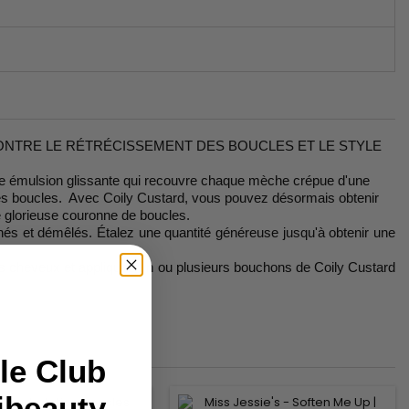
ONTRE LE RÉTRÉCISSEMENT DES BOUCLES ET LE STYLE
t une émulsion glissante qui recouvre chaque mèche crépue d'une
nt des boucles. Avec Coily Custard, vous pouvez désormais obtenir
e glorieuse couronne de boucles.
 et démêlés. Étalez une quantité généreuse jusqu'à obtenir une
z les cheveux et appliquez un ou plusieurs bouchons de Coily Custard
le Club
ibeauty