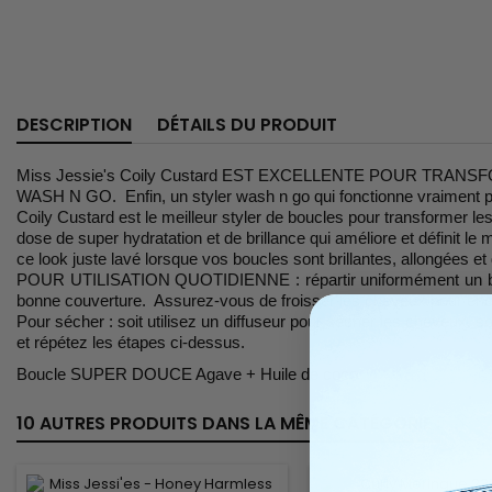
DESCRIPTION
DÉTAILS DU PRODUIT
Miss Jessie's Coily Custard
EST EXCELLENTE POUR TRANSFO
WASH N GO. Enfin, un styler wash n go qui fonctionne vraiment po
Coily Custard est le meilleur styler de boucles pour transformer l
dose de super hydratation et de brillance qui améliore et définit l
ce look juste lavé lorsque vos boucles sont brillantes, allongées 
POUR UTILISATION QUOTIDIENNE : répartir uniformément un bouch
bonne couverture. Assurez-vous de froisser les cheveux pour enc
Pour sécher : soit utilisez un diffuseur pour sécher les cheveux, s
et répétez les étapes ci-dessus.
Boucle SUPER DOUCE Agave + Huile de coco
10 AUTRES PRODUITS DANS LA MÊME CATÉGORIE :