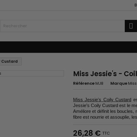
B
R
fants
Les Accessoires
Tissages et Extensions
ly Custard
Miss Jessie's - Co
Référence
MJ8
Marque
Miss
Miss Jessie's Coily Custard
es
Jessie’s Coily Custard est le me
Améliore et définit les boucles, r
fibre est nourrie et assouplie, l
26,28 €
TTC