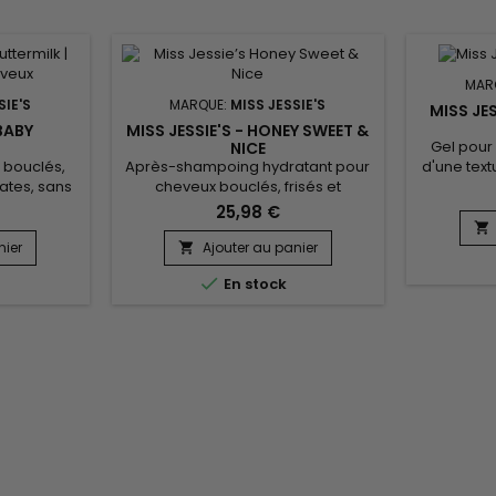
MAR
SIE'S
MARQUE:
MISS JESSIE'S
MISS JE
 BABY
MISS JESSIE'S - HONEY SWEET &
Gel pour
K
NICE
 bouclés,
Après-shampoing hydratant pour
d'une text
fates, sans
cheveux bouclés, frisés et
rapide, M
cone, il
crépus.&nbsp; Grâce à sa formule
comb
25,98 €
démêle en
riche, Miss Jessie’s Honey Sweet &
hydratant

t les
Nice hydrate, nourrit, répare et
tenue f
nier
Ajouter au panier

ssie's Baby
renforce les boucles fragiles en
hydr

En stock
ure la fibre
limitant la casse.&nbsp; Cet
boucles.
risottis,
après-shampoing de Miss Jessie’s
cheveux on
rotège les
enrichi en Miel et en protéines
quelle que
ssions
démêle en douceur et revitalise
Jessie’s 
Le lait
les cheveux secs.&nbsp; Il nourrit...
..