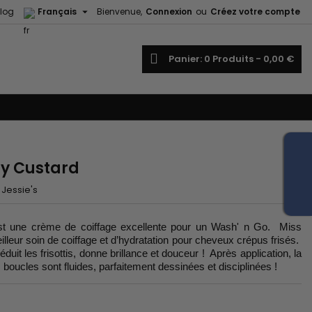

log
Français
Bienvenue,
Connexion
ou
Créez votre compte
echercher
Panier
0
Produits -
0,00 €
ily Custard
 Jessie's
t une crème de coiffage excellente pour un Wash' n Go. Miss
illeur soin de coiffage et d’hydratation pour cheveux crépus frisés.
éduit les frisottis, donne brillance et douceur ! Après application, la
es boucles sont fluides, parfaitement dessinées et disciplinées !