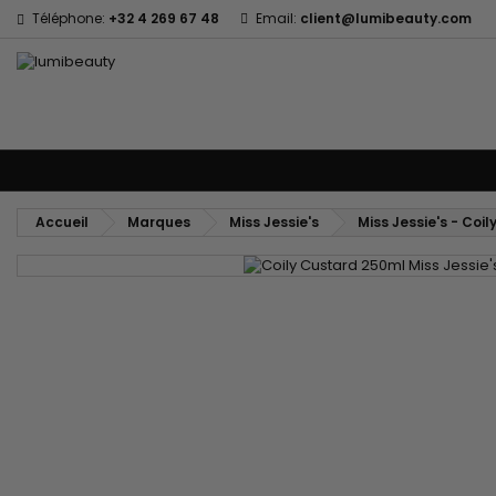
Téléphone:
+32 4 269 67 48
Email:
client@lumibeauty.com
Menu
Accueil
Marques
Soins cheveux
Soins Corps et Visage
En
Accueil
Marques
Miss Jessie's
Miss Jessie's - Coi