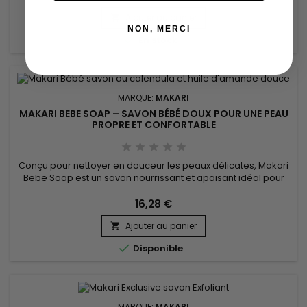
Ajouter au panier

NON, MERCI

En stock
MARQUE:
MAKARI
MAKARI BEBE SOAP – SAVON BÉBÉ DOUX POUR UNE PEAU
PROPRE ET CONFORTABLE
Conçu pour nettoyer en douceur les peaux délicates, Makari
Bebe Soap est un savon nourrissant et apaisant idéal pour
l’hygiène quotidienne. Sa formule associe l’extrait d’amande
douce (Prunus Amygdalus Dulcis Extract), le beurre de karité
16,28 €
et l’extrait de calendula pour aider à préserver l’hydratation,
Ajouter au panier
adoucir la peau et améliorer le confort cutané....


Disponible
MARQUE:
MAKARI