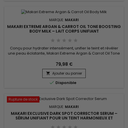
MARQUE:
MAKARI
MAKARI EXTREME ARGAN & CARROT OIL TONE BOOSTING
BODY MILK – LAIT CORPS UNIFIANT
Conçu pour hydrater intensément, unifier le teint et révéler
une peau éclatante, Makari Extreme Argan & Carrot Oil Tone
Boosting Body Milk est le soin idéal pour retrouver un teint
lumineux et homogène. Enrichi en huile d’argan, huile de
79,98 €
carotte et vitamines antioxydantes, il nourrit la peau en
Ajouter au panier
profondeur tout en améliorant visiblement son...


Disponible
Rupture de stock
MARQUE:
MAKARI
MAKARI EXCLUSIVE DARK SPOT CORRECTOR SERUM –
SÉRUM UNIFIANT POUR UN TEINT HARMONIEUX ET
ÉCLATANT