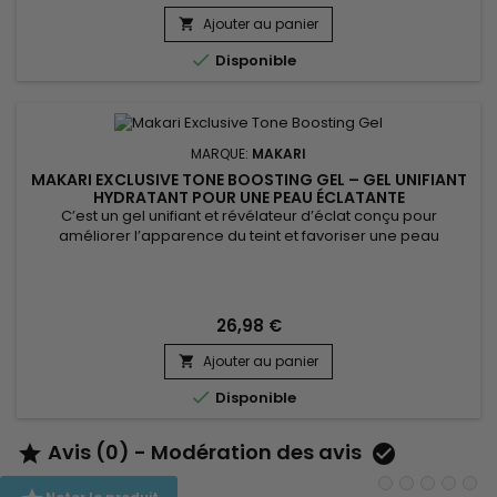
des actifs hydratants et antioxydants pour contribuer à lisser
Ajouter au panier
l’apparence de la peau, préserver son...


Disponible
MARQUE:
MAKARI
MAKARI EXCLUSIVE TONE BOOSTING GEL – GEL UNIFIANT
HYDRATANT POUR UNE PEAU ÉCLATANTE
C’est un gel unifiant et révélateur d’éclat conçu pour
améliorer l’apparence du teint et favoriser une peau
visiblement plus homogène. Makari Exclusive Tone Boosting
Gel associe le Licorice Root, le Mulberry Root Extract, la Carrot
Oil, l’Ascorbic Acid (Vitamine C) et le Citric Acid, des actifs
reconnus pour aider à réduire l’apparence des...
26,98 €
Ajouter au panier


Disponible
Avis (0) - Modération des avis

