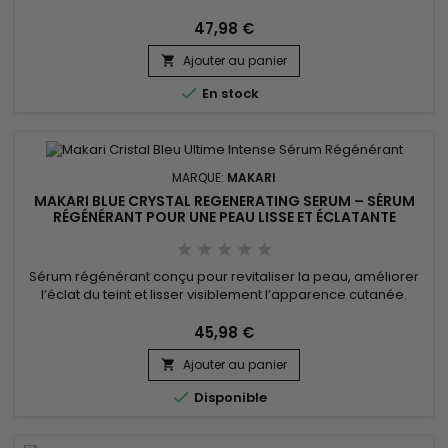
gingembre, acide tranexamique et glycérine pour laisser la
peau douce, souple et visiblement plus uniforme.
47,98 €
Ingrédients...
Ajouter au panier


En stock
MARQUE:
MAKARI
MAKARI BLUE CRYSTAL REGENERATING SERUM – SÉRUM
RÉGÉNÉRANT POUR UNE PEAU LISSE ET ÉCLATANTE
Sérum régénérant conçu pour revitaliser la peau, améliorer
l’éclat du teint et lisser visiblement l’apparence cutanée.
Makari Blue Crystal Regenerating Serum associe l’Aloe
Barbadensis Leaf Juice, reconnu pour hydrater et apaiser la
45,98 €
peau, le Palmitoyl Oligopeptide, apprécié pour aider à
Ajouter au panier
améliorer la souplesse et l’aspect de la peau, ainsi que...


Disponible