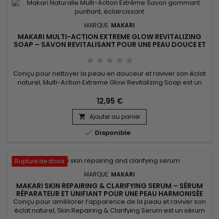
MARQUE:
MAKARI
MAKARI MULTI-ACTION EXTREME GLOW REVITALIZING
SOAP – SAVON REVITALISANT POUR UNE PEAU DOUCE ET
UN TEINT HARMONIEUX
Conçu pour nettoyer la peau en douceur et raviver son éclat
naturel, Multi-Action Extreme Glow Revitalizing Soap est un
savon revitalisant enrichi en huile d’amande douce, huile
d’argan, extrait de noyau d’abricot (Prunus), vitamines C et E
12,95 €
et extrait de racine de mûrier. Cette formule nourrissante
Ajouter au panier
aide à améliorer l’apparence du teint, adoucir la...


Disponible
Rupture de stock
MARQUE:
MAKARI
MAKARI SKIN REPAIRING & CLARIFYING SERUM – SÉRUM
RÉPARATEUR ET UNIFIANT POUR UNE PEAU HARMONISÉE
Conçu pour améliorer l’apparence de la peau et raviver son
éclat naturel, Skin Repairing & Clarifying Serum est un sérum