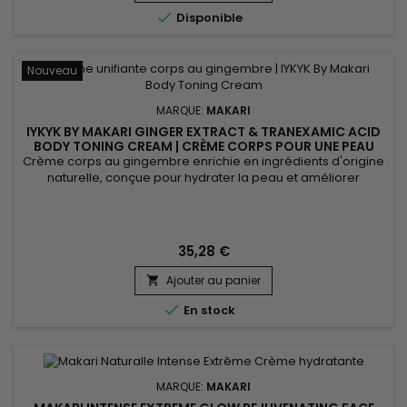
de...

Disponible
Nouveau
MARQUE:
MAKARI
IYKYK BY MAKARI GINGER EXTRACT & TRANEXAMIC ACID
BODY TONING CREAM | CRÈME CORPS POUR UNE PEAU
PLUS FERME ET LUMINEUSE
Crème corps au gingembre enrichie en ingrédients d'origine
naturelle, conçue pour hydrater la peau et améliorer
l'apparence du teint tout en procurant confort et douceur.
Grâce au Beurre de Karité, à l'Acide Tranexamique et à
l'Extrait de Gingembre, IYKYK By Makari Ginger Extract &
Tranexamic Acid Body Toning Cream aide à nourrir la peau,
35,28 €
à...
Ajouter au panier


En stock
MARQUE:
MAKARI