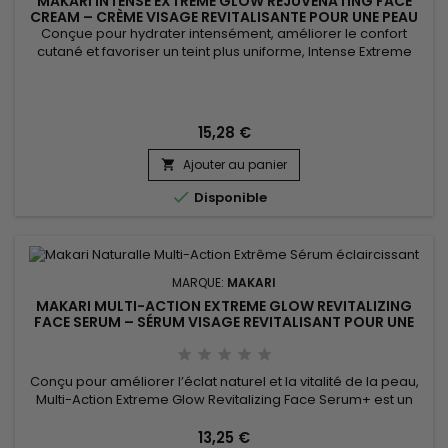
MAKARI INTENSE EXTREME GLOW REJUVENATING FACE
CREAM – CRÈME VISAGE REVITALISANTE POUR UNE PEAU
DOUCE ET RAYONNANTE
Conçue pour hydrater intensément, améliorer le confort
cutané et favoriser un teint plus uniforme, Intense Extreme
Glow Rejuvenating Face Cream est une crème visage
nourrissante et revitalisante idéale pour les peaux en
manque d’éclat. Sa formule associe le beurre de karité, la
vitamine C, les extraits de réglisse, de racine de mûrier et de
15,28 €
Prunus...
Ajouter au panier


Disponible
MARQUE:
MAKARI
MAKARI MULTI-ACTION EXTREME GLOW REVITALIZING
FACE SERUM – SÉRUM VISAGE REVITALISANT POUR UNE
PEAU LISSE ET RAYONNANTE
Conçu pour améliorer l’éclat naturel et la vitalité de la peau,
Multi-Action Extreme Glow Revitalizing Face Serum+ est un
sérum visage revitalisant qui aide à révéler un teint plus
uniforme et lumineux. Sa formule associe l’extrait de Prunus à
13,25 €