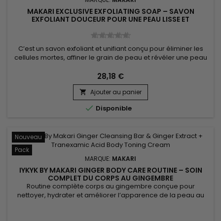
MAKARI EXCLUSIVE EXFOLIATING SOAP – SAVON
EXFOLIANT DOUCEUR POUR UNE PEAU LISSE ET
ÉCLATANTE
C’est un savon exfoliant et unifiant conçu pour éliminer les
cellules mortes, affiner le grain de peau et révéler une peau
plus douce et plus lumineuse. Makari Exclusive Exfoliating
Soap associe le Beurre de Karité (Shea Butter) nourrissant,
28,18 €
l’huile de Carotte (Carrot Oil) revitalisante, l’acide lactique
Ajouter au panier
exfoliant doux, l’extrait de feuille de...


Disponible
Nouveau
Pack
MARQUE:
MAKARI
IYKYK BY MAKARI GINGER BODY CARE ROUTINE – SOIN
COMPLET DU CORPS AU GINGEMBRE
Routine complète corps au gingembre conçue pour
nettoyer, hydrater et améliorer l’apparence de la peau au
quotidien. IYKYK By Makari Ginger Body Care Routine associe
un savon nettoyant et une crème corps enrichis en extrait de