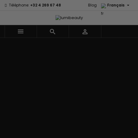

Téléphone:
+32 4 269 67 48
Blog
Français



Menu
Accueil
Marques
60 secondes
Civic Cream
Em2h
Creme Of
Affirm
Nature
Izzy Coiffe
Palmers
Alikay Naturals
Curls
Jessicurl
Premium
Agadir
CurlyWorld
Kee Mee Lissage
Keratin Caviar
Ambi Skin
Dark and
Coréen
PureScalp Hair
Care
Lovely
KeraCare
Spa
ApHogee
Design
Keraplex
Rafete Skin
As I Am
Essentials
Kinky Curly
Shea Moisture
Avlon Texture
DevaCurl
Lyscia lissage au
Shea Moisture -
Release
Dudu-Osun
Tanin
Kids
BaByliss Pro
Eco Styler
Makari de Suisse
Sibel
Biopeptides -
EM2H
Makari Bébé
Skin Light
EM2H
EM2H
Mielle Organics
Sunny Isle