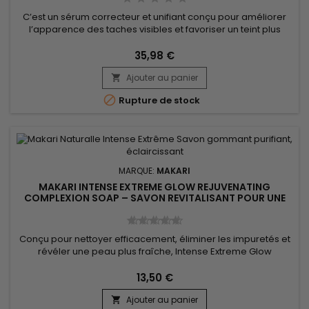
C’est un sérum correcteur et unifiant conçu pour améliorer
l’apparence des taches visibles et favoriser un teint plus
homogène et lumineux. Makari Exclusive Dark Spot Corrector
Serum associe le Mulberry Root Extract, le Licorice Extract,
35,98 €
l’Ascorbic Acid (Vitamine C) et le Citric Acid, des actifs
Ajouter au panier
reconnus pour aider à réduire l’apparence des...


Rupture de stock
MARQUE:
MAKARI
MAKARI INTENSE EXTREME GLOW REJUVENATING
COMPLEXION SOAP – SAVON REVITALISANT POUR UNE
PEAU DOUCE ET UN TEINT HARMONIEUX
Conçu pour nettoyer efficacement, éliminer les impuretés et
révéler une peau plus fraîche, Intense Extreme Glow
Rejuvenating Complexion Soap est un savon revitalisant et
illuminateur idéal pour un usage quotidien. Sa formule
13,50 €
associe le beurre de karité, l’extrait de noyau d’abricot
Ajouter au panier
(Prunus Armeniaca), les vitamines C et E ainsi que l’extrait
