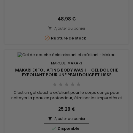
concentré réparateur et unifiant idéal pour une peau
visiblement plus lumineuse et harmonieuse. Sa formule
associe l’Extrait de Raisin, l’Extrait de Racine de Mûrier Blanc,
l’Acide Ascorbique (Vitamine C) et l’huile d’amande...
48,98 €
Ajouter au panier


Rupture de stock
MARQUE:
MAKARI
MAKARI EXFOLIATING BODY WASH – GEL DOUCHE
EXFOLIANT POUR UNE PEAU DOUCE ET LISSE
C’est un gel douche exfoliant pour le corps conçu pour
nettoyer la peau en profondeur, éliminer les impuretés et
améliorer visiblement sa texture. Enrichi en Prunus
Armeniaca (Apricot Seed Extract), en billes de jojoba, en
25,28 €
extrait de mûrier, en réglisse, en Aloe Vera et en vitamines A,
Ajouter au panier
C et E, Makari Exfoliating Body Wash aide à exfolier...


Disponible