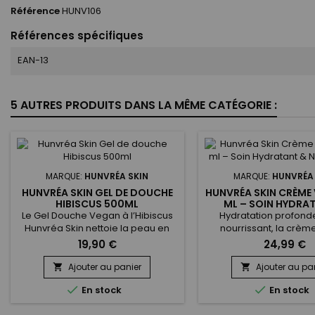
Référence
HUNV106
Références spécifiques
EAN-13
5 AUTRES PRODUITS DANS LA MÊME CATÉGORIE :
MARQUE:
HUNVRÉA SKIN
MARQUE:
HUNVRÉA 
HUNVRÉA SKIN GEL DE DOUCHE
HUNVRÉA SKIN CRÈME 
HIBISCUS 500ML
ML – SOIN HYDRA
NOURRISSAN
Le Gel Douche Vegan à l’Hibiscus
Hydratation profonde
Hunvréa Skin nettoie la peau en
nourrissant, la crèm
douceur tout en préservant son
Hunvréa Skin con
19,90 €
24,99 €
hydratation naturelle.&nbsp;
parfaitement aux peau
Formulé avec de l’hydrolyzed
sensibles ou mixtes. S
Ajouter au panier
Ajouter au pa


algae extract, du jus d’Aloe Vera et
légère pénètre rapid


En stock
En stock
du beurre de Karité, il apaise,
protéger la peau des 
nourrit et laisse la peau souple et
extérieures tout en a