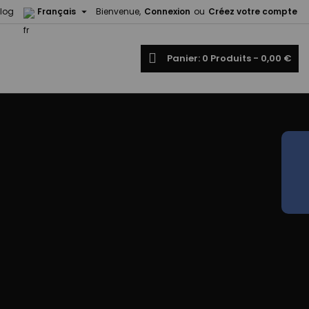

log
Français
Bienvenue,
Connexion
ou
Créez votre compte
echercher
Panier
0
Produits -
0,00 €