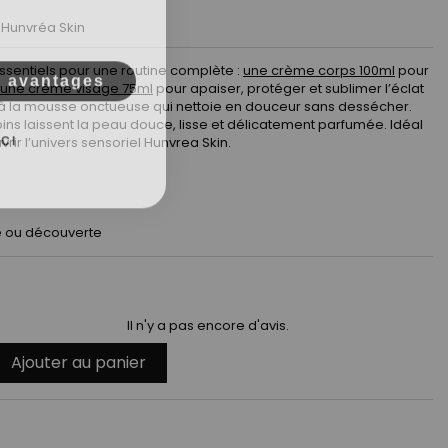
Hunvréa Skin
s avantages
essentiels pour une routine complète :
une crème corps 100ml
pour
une crème visage 75ml
pour apaiser, protéger et sublimer l’éclat
l à la mousse onctueuse qui nettoie en douceur sans dessécher.
soins laissent la peau douce, lisse et délicatement parfumée. Idéal
CI
rir l’univers sensoriel Hunvrea Skin.
e ou découverte
Il n'y a pas encore d'avis.
Ajouter au panier
t