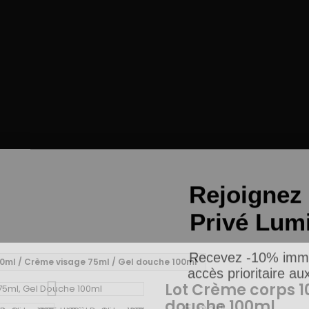
Rejoignez 
Privé Lum
Recevez -10% imm
0ml / Crème visage 75ml / Gel douche 100ml
accès prioritaire a
Lot Crème corps 1
Email
douche 100ml