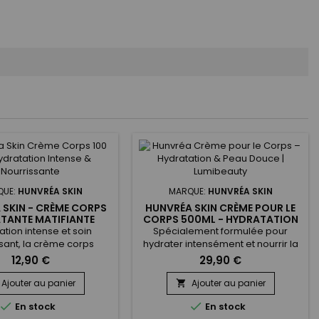
QUE:
HUNVRÉA SKIN
MARQUE:
HUNVRÉA SKIN
 SKIN - CRÈME CORPS
HUNVRÉA SKIN CRÈME POUR LE
TANTE MATIFIANTE
CORPS 500ML - HYDRATATION
NDE BIO 100ML
INTENSE
ation intense et soin
Spécialement formulée pour
sant, la crème corps
hydrater intensément et nourrir la
Skin est spécialement
peau, Hunvréa Skin Crème Corps
12,90 €
29,90 €
our les peaux sèches et
Hydratante Matifiante est idéale
es. Sa texture légère
pour retrouver une peau douce,
Ajouter au panier
Ajouter au panier

apidement sans laisser
souple et éclatante.&nbsp; Sa


En stock
En stock
as, apportant douceur et
texture onctueuse pénètre