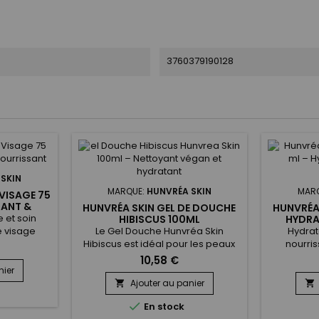
3760379190128
SKIN
MARQUE:
HUNVRÉA SKIN
MAR
VISAGE 75
TANT &
HUNVRÉA SKIN GEL DE DOUCHE
HUNVRÉA
T
 et soin
HIBISCUS 100ML
HYDRA
AMA
e visage
Le Gel Douche Hunvréa Skin
Hydrat
vient
Hibiscus est idéal pour les peaux
nourris
x sèches,
en quête de douceur et
Hunvréa 
10,58 €
a texture
d’hydratation, même en format
formulée p
nier
ement pour
voyage. Enrichi en extrait d’algue
sensibl
Ajouter au panier


agressions
hydrolysé, en poudre de jus d’Aloe
pénètre r

En stock
pportant
Vera et en beurre de Karité, il
de film gr