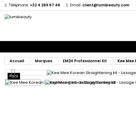
Téléphone:
+32 4 269 67 48
Email:
client@lumibeauty.com
Menu
Accueil
Marques
Soins cheveux
Soins Corps et Visage
En
Accueil
Marques
EM2H Professionnel Kit
Kee Mee K
Pack