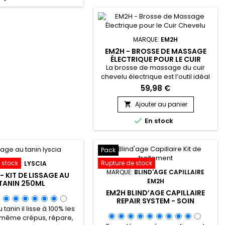
més.&nbsp; Le lissage
de la protéine de Soja, reconnue
ee Mee donne raideur,
pour sa capacité à renforcer la
plesse, et surtout
structure capillaire et à
mmagera jamais vos
augmenter...
MARQUE:
EM2H
heveux ! &nbsp;
EM2H - BROSSE DE MASSAGE
ÉLECTRIQUE POUR LE CUIR
CHEVELU
La brosse de massage du cuir
chevelu électrique est l’outil idéal
pour stimuler la microcirculation,
59,98 €
favoriser la pousse des cheveux et
offrir un moment de détente
Ajouter au panier

capillaire. Grâce à ses vibrations

En stock
électriques, elle active la
circulation sanguine, renforce les
racines et purifie le cuir chevelu en
éliminant l’excès de sébum et les
Pack
impuretés. Son design...
 stock
Rupture de stock
MARQUE:
LYSCIA
MARQUE:
BLIND'AGE CAPILLAIRE
- KIT DE LISSAGE AU
EM2H
TANIN 250ML
EM2H BLIND’AGE CAPILLAIRE
REPAIR SYSTEM - SOIN
 tanin il lisse à 100% les
RÉPARATEUR
même crépus, répare,