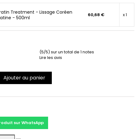
atin Treatment - Lissage Coréen
60,68 €
x 1
ratine - 500ml
(5/5) sur un total de 1 notes
Lire les avis
Ajouter au panier
t
produit sur WhatsApp