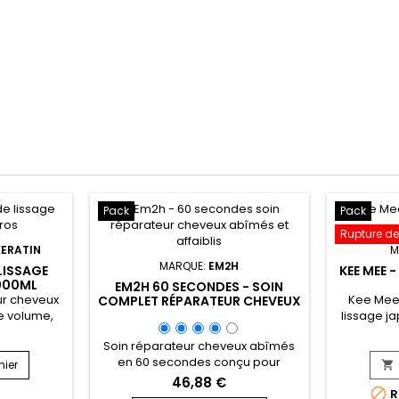
Pack
Pack
Rupture de
KERATIN
M
MARQUE:
EM2H
LISSAGE
KEE MEE -
1000ML
EM2H 60 SECONDES - SOIN
ur cheveux
Kee Mee a
COMPLET RÉPARATEUR CHEVEUX
ABÎMÉS
le volume,
lissage j
fournit des
jusqu'à 
Soin réparateur cheveux abîmés
lés jusqu'à
lissage bré
en 60 secondes conçu pour
in Lissage
du cheve
nier

revitaliser et réparer en
us est un
utilisé
46,88 €

e
profondeur les cheveux abîmés et
R
teur pour
naturel