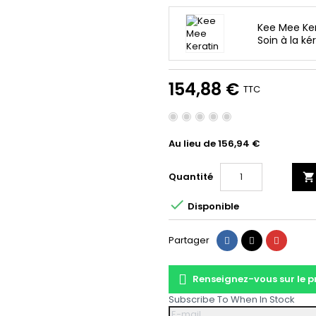
Kee Mee Ker
Soin à la ké
154,88 €
TTC
Au lieu de 156,94 €
Quantité


Disponible
Partager
Tweet
Pinteres
Partager
Renseignez-vous sur le 
Subscribe To When In Stock