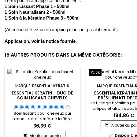
Le Kit pour 5 à 6 applications contient :
1 Soin Lissant Phase 1 - 500ml
1 Soin Neutralisant 2 - 500ml
1 Soin à la kératine Phase 3 - 500ml
(Attention utilisez un shampoing clarifiant préalablement )
Application, voir la notice fournie.
15 AUTRES PRODUITS DANS LA MÊME CATÉGORIE :
Pack
MARQUE:
ESSENTIAL KERATIN
MARQUE:
ESSENTIAL 
ESSENTIAL KERATIN - DUO DE
ESSENTIAL KERATIN 
SOIN LISSANT CHEVEUX
BRÉSILIEN KIT DE 
|SHAMPOING ET SOIN
Le Lissage brésilien po
crépus et afro, réduit 
Soin lissant pour cheveux qui
élimine les frisottis et 
194,86 €
reconstruit et renforce la fibre
cheveux lisses et contrô
capillaire abîmée. Lisse les
5 mois. Essential Kerat
36,39 €
Ajouter au pa

cuticules du cheveu, lutte contre la
Brésilien cheveux crép

casse des cheveux et les pointes
Disponibl
Ajouter au panier
soin hautement répara
