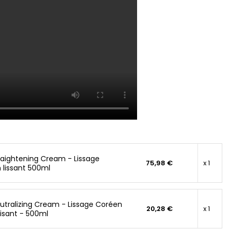
aightening Cream - Lissage
75,98 €
x 1
 lissant 500ml
tralizing Cream - Lissage Coréen
20,28 €
x 1
lisant - 500ml