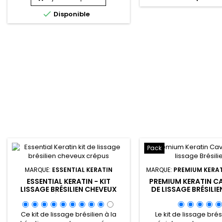
fourchues.&nbsp; Essential Keratin
les cheveux secs, dév

Disponible
soin lissant répare et hydrate la
poreux. Enrichie en pr
structure capillaire, préserve la
kératine, en Aloe Vera 
qualité de la couleur et l'empêche
macadamia le.
de s'estomper ou de
s'oxyder.&nbsp; Enrichi en huile
de...
Pack
MARQUE:
ESSENTIAL KERATIN
MARQUE:
PREMIUM KERAT
ESSENTIAL KERATIN - KIT
PREMIUM KERATIN CA
LISSAGE BRÉSILIEN CHEVEUX
DE LISSAGE BRÉSILIE
CRÉPUS 150ML
SHAMPOO ET REVI
SYSTEM) - 50
Ce kit de lissage brésilien à la
Le kit de lissage brés