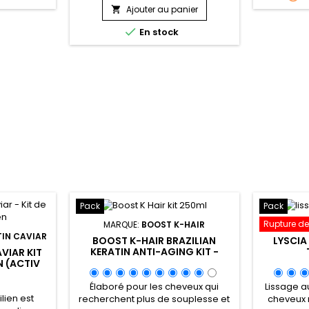
affaiblis. Le&nbsp; kit Em2h 60
italisés,
Ajouter au panier
même abî

secondes Smart Solution comble,
otéine, en
Coréen K

En stock
renforce la fibre de l'intérieur et
et huile de
sou
hydrate en douceur les cheveux.
..
n'endo
Grâce à sa formule ultra
c
concentrée en acides aminés et
protéines, le soin réparateur
cheveux abîmés 60...
Pack
Pack
Rupture de
MARQUE:
BOOST K-HAIR
IN CAVIAR
BOOST K-HAIR BRAZILIAN
LYSCIA 
KERATIN ANTI-AGING KIT -
VIAR KIT
LISSAGE BRÉSILIEN ANTI-ÂGE -
N (ACTIV
250ML
TALIZ
0ML
Élaboré pour les cheveux qui
Lissage au
ilien est
recherchent plus de souplesse et
cheveux 