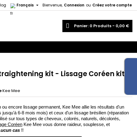

log
Français
Bienvenue,
Connexion
ou
Créez votre compte
echercher
Panier
0
Produits -
0,00 €
raightening kit - Lissage Coréen kit
e
Kee Mee
en ou encore lissage permanent,
Kee Mee allie les résultats d'un
 jusqu'à 6-8 mois mois) et ceux d'un lissage brésilien (réparation
utilisé sur tous types de cheveux, colorés, naturels, décolorés,
sage Coréen
Kee Mee vous donne raideur, souplesse, et
ucun cas
!!