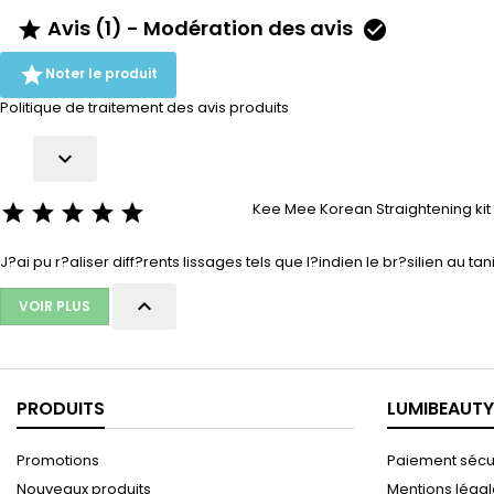
System, enrichi en kératine, extraits
Avis (1) - Modération des avis


de cacao, huile de noix de coco
et...

Noter le produit
Politique de traitement des avis produits

Kee Mee Korean Straightening kit 





J?ai pu r?aliser diff?rents lissages tels que l?indien le br?silien au t

VOIR PLUS
PRODUITS
LUMIBEAUTY
Promotions
Paiement sécu
Nouveaux produits
Mentions léga