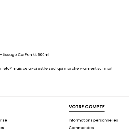
lissage, et le Revitaliz System,
enrichi en kératine, cacao, huile de
coco et camélia. Le lissage...
- Lissage Cor?en kit 500ml
anin etc? mais celui-ci est le seul qui marche vraiment sur moi!
VOTRE COMPTE
risé
Informations personnelles
les
Commandes