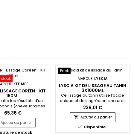
Pack
 stock
MARQUE:
LYSCIA
ARQUE:
KEE MEE
LYSCIA KIT DE LISSAGE AU TANIN
3X1000ML
 LISSAGE CORÉEN - KIT
Ce lissage au tanin utilise l’acide
150ML
llie les résultats d'un
tanique et des ingrédients naturels
aponais (cheveux raides
pour lisser à 100% les cheveux, les
238,01 €
6 mois !) et ceux d'un
réparer, les hydrater en
65,36 €
silien (réparation totale
profondeur leur donner
Ajouter au panier

u).&nbsp; Il peut être
maniabilité brillance et souplesse.
Ajouter au panier

Disponible
 sur cheveux colorés,
Pour tout de cheveux Lyscia
upture de stock
s, décolorés, méchés
lissage au tanin est formulé avec