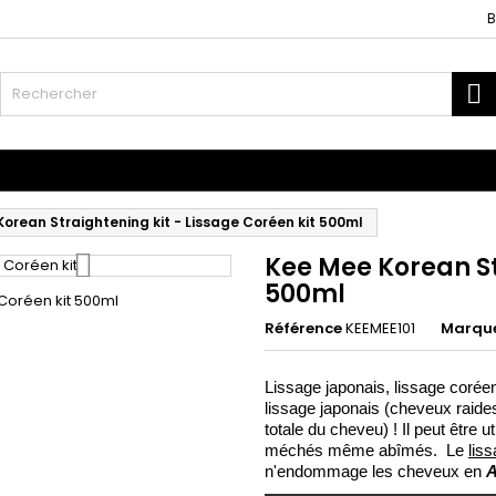
B
R
fants
Les Accessoires
Tissages et Extensions
orean Straightening kit - Lissage Coréen kit 500ml
Kee Mee Korean St
500ml
Référence
KEEMEE101
Marqu
Lissage japonais, lissage coré
lissage japonais (cheveux raides
totale du cheveu) ! Il peut être 
méchés même abîmés. Le
lis
n'endommage les cheveux en
A