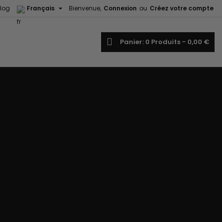

log
Français
Bienvenue,
Connexion
ou
Créez votre compte
echercher
Panier
0
Produits -
0,00 €