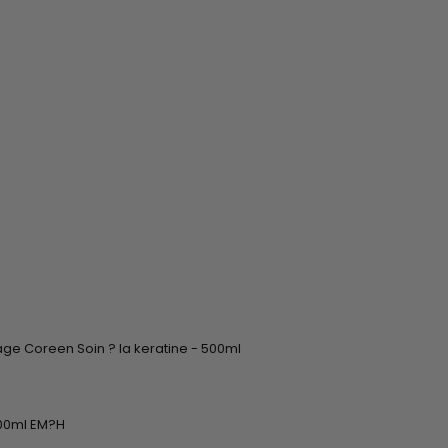
age Coreen Soin ? la keratine - 500ml
500ml EM?H