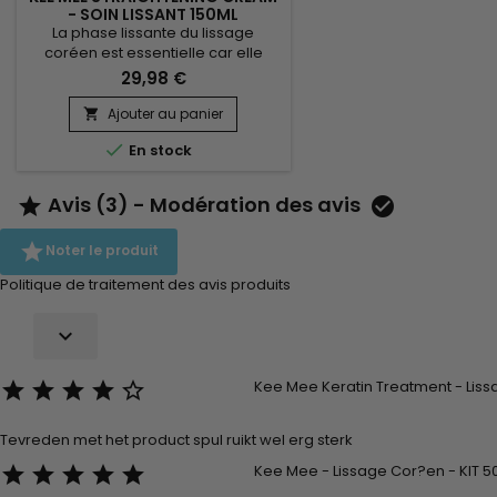
- SOIN LISSANT 150ML
La phase lissante du lissage
coréen est essentielle car elle
modifie la structure interne des
29,98 €
cheveux crépus, bouclés et frisés
pour un effet 100% raide. Formulée
Ajouter au panier

avec de l'Acide Thio glycolique,

En stock
elle permet de remodeler les
cheveux pour obtenir une texture
lisse.&nbsp; La Kératine
Avis (3) - Modération des avis


Hydrolysée pénètre
profondément, répare et renforce

Noter le produit
les cheveux de...
Politique de traitement des avis produits

Kee Mee Keratin Treatment - Liss





Tevreden met het product spul ruikt wel erg sterk
Kee Mee - Lissage Cor?en - KIT 




