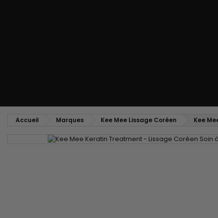
Peigne coiffant
Peigne à défriser, à crêper
Brosse soufflante
Tissages et Extensions
Tissages brésiliens
Perruques et Postiches
Extensions à Clip
Perruques Naturelles
Pinces sépare-mèches
Perruques Synthétiques
Top Closures
Postiches
Extensions à la Kératine
Accueil
Marques
Kee Mee Lissage Coréen
Kee Mee