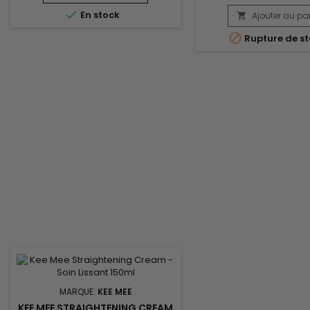
réaction chimique du traitement,

En stock
minimisant les risques de casse et
Ajouter au pa

de dommages.&nbsp; En

Rupture de st
renforçant les cheveux, il leur
confère une meilleure résistance
aux futures agressions.&nbsp; La
crème neutralisante...
MARQUE:
KEE MEE
KEE MEE STRAIGHTENING CREAM