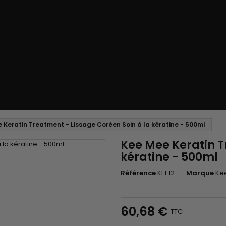
 Keratin Treatment - Lissage Coréen Soin à la kératine - 500ml
Kee Mee Keratin T
kératine - 500ml
Référence
KEE12
Marque
Ke
60,68 €
TTC