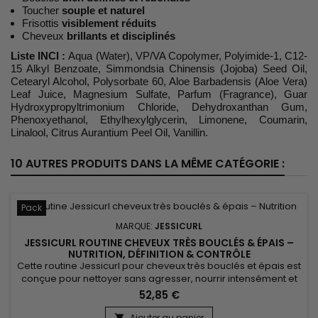
Toucher
souple et naturel
Frisottis
visiblement réduits
Cheveux
brillants et disciplinés
Liste INCI :
Aqua (Water), VP/VA Copolymer, Polyimide-1, C12-
15 Alkyl Benzoate, Simmondsia Chinensis (Jojoba) Seed Oil,
Cetearyl Alcohol, Polysorbate 60, Aloe Barbadensis (Aloe Vera)
Leaf Juice, Magnesium Sulfate, Parfum (Fragrance), Guar
Hydroxypropyltrimonium Chloride, Dehydroxanthan Gum,
Phenoxyethanol, Ethylhexylglycerin, Limonene, Coumarin,
Linalool, Citrus Aurantium Peel Oil, Vanillin.
10 AUTRES PRODUITS DANS LA MÊME CATÉGORIE :
Pack
MARQUE:
JESSICURL
JESSICURL ROUTINE CHEVEUX TRÈS BOUCLÉS & ÉPAIS –
NUTRITION, DÉFINITION & CONTRÔLE
Cette routine Jessicurl pour cheveux très bouclés et épais est
conçue pour nettoyer sans agresser, nourrir intensément et
définir durablement les boucles tout en maîtrisant les frisottis.
52,85 €
Elle associe Jessicurl Hair Cleansing Cream, Jessicurl Too
Shea! Extra Moisturizing Conditioner et Jessicurl Confident
Ajouter au panier
