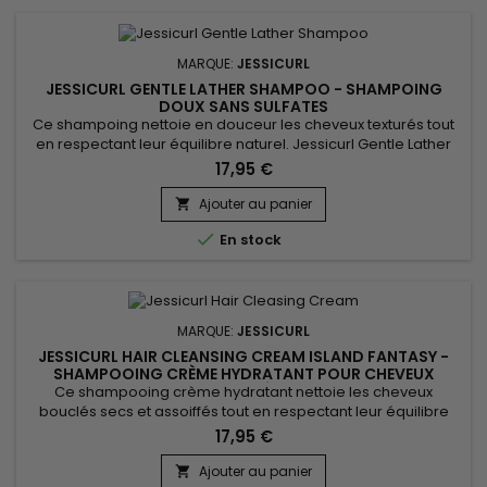
MARQUE:
JESSICURL
JESSICURL GENTLE LATHER SHAMPOO - SHAMPOING
DOUX SANS SULFATES
Ce shampoing nettoie en douceur les cheveux texturés tout
en respectant leur équilibre naturel. Jessicurl Gentle Lather
Shampoo offre une mousse légère sans sulfates, idéale pour
17,95 €
éliminer les impuretés sans dessécher la fibre capillaire. Sa
formule convient parfaitement aux cheveux ondulés,
Ajouter au panier

bouclés, frisés et aux cuirs chevelus sensibles. Les cheveux

En stock
sont...
MARQUE:
JESSICURL
JESSICURL HAIR CLEANSING CREAM ISLAND FANTASY -
SHAMPOOING CRÈME HYDRATANT POUR CHEVEUX
BOUCLÉS
Ce shampooing crème hydratant nettoie les cheveux
bouclés secs et assoiffés tout en respectant leur équilibre
naturel. Jessicurl Hair Cleansing Cream Island Fantasy est
17,95 €
une alternative douce au shampoing classique, idéale pour
les boucles qui manquent d’hydratation. Sa texture
Ajouter au panier
