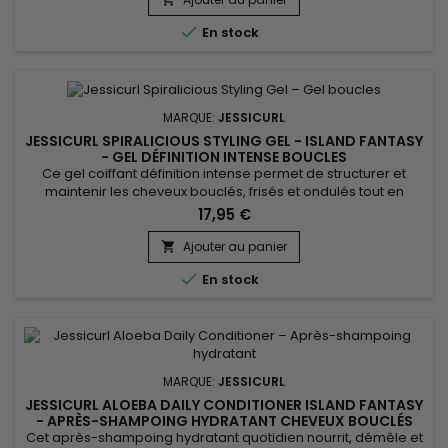
Coils Styling Solution pour répondre aux besoins...

En stock
MARQUE:
JESSICURL
JESSICURL SPIRALICIOUS STYLING GEL - ISLAND FANTASY
- GEL DÉFINITION INTENSE BOUCLES
Ce gel coiffant définition intense permet de structurer et
maintenir les cheveux bouclés, frisés et ondulés tout en
conservant souplesse et brillance. Jessicurl Spiralicious
17,95 €
Styling Gel Island Fantasy associe des agents fixants
performants, de l’huile de jojoba et du panthénol pour
Ajouter au panier

renforcer la tenue des boucles, contrôler les frisottis et

En stock
améliorer la...
MARQUE:
JESSICURL
JESSICURL ALOEBA DAILY CONDITIONER ISLAND FANTASY
- APRÈS-SHAMPOING HYDRATANT CHEVEUX BOUCLÉS
Cet après-shampoing hydratant quotidien nourrit, démêle et