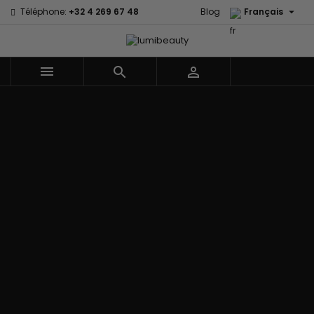

Téléphone:
+32 4 269 67 48
Blog
Français



Menu
Accueil
Marques
60 secondes
Civic Cream
Em2h
Creme Of
Affirm
Nature
Izzy Coiffe
Palmers
Alikay Naturals
Curls
Jessicurl
Premium
Agadir
CurlyWorld
Kee Mee Lissage
Keratin Caviar
Ambi Skin
Dark and
Coréen
PureScalp Hair
Care
Lovely
KeraCare
Spa
ApHogee
Design
Keraplex
Rafete Skin
As I Am
Essentials
Kinky Curly
Shea Moisture
Avlon Texture
DevaCurl
Lyscia lissage au
Shea Moisture -
Release
Dudu-Osun
Tanin
Kids
BaByliss Pro
Eco Styler
Makari de Suisse
Sibel
Biopeptides -
EM2H
Makari Bébé
Skin Light
EM2H
EM2H
Mielle Organics
Sunny Isle