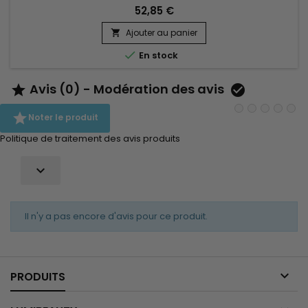
boucles tout en préservant le volume naturel. Elle associe
52,85 €
Jessicurl Gentle Lather Shampoo, Jessicurl Aloeba Daily
Conditioner et Jessicurl Gelebration Spray pour offrir une
Ajouter au panier

routine équilibrée, idéale pour les cheveux fins qui...

En stock
Avis (0) - Modération des avis



Noter le produit
Politique de traitement des avis produits

Il n'y a pas encore d'avis pour ce produit.

PRODUITS