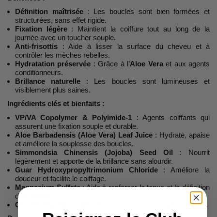
Définition maîtrisée
: Les boucles sont bien formées et
structurées, sans effet rigide.
Fixation légère
: Maintient la coiffure tout au long de la
journée avec un toucher souple.
Anti-frisottis
: Aide à lisser la surface du cheveu et à
contrôler les mèches rebelles.
Hydratation préservée
: Grâce à l’
Aloe Vera
et aux agents
conditionneurs.
Brillance naturelle
: Les boucles sont lumineuses et
visiblement plus saines.
Ingrédients clés et bienfaits :
VP/VA Copolymer & Polyimide-1
: Agents coiffants qui
assurent une fixation souple et durable.
Aloe Barbadensis (Aloe Vera) Leaf Juice
: Hydrate, apaise
et améliore la souplesse des boucles.
Simmondsia Chinensis (Jojoba) Seed Oil
: Nourrit
légèrement et apporte de la brillance sans alourdir.
Guar Hydroxypropyltrimonium Chloride
: Améliore la
douceur et facilite le coiffage.
Magnesium Sulfate
: Aide à renforcer la tenue et la définition
des boucles.
C12-15 Alkyl Benzoate
: Apporte un toucher soyeux et léger.