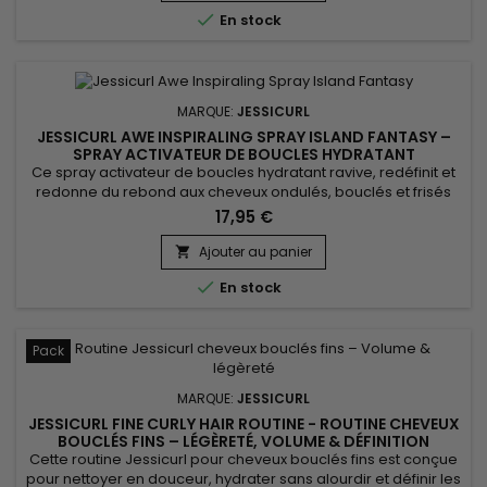
crémeuse lave sans agresser, limite la sécheresse et laisse

En stock
les cheveux...
MARQUE:
JESSICURL
JESSICURL AWE INSPIRALING SPRAY ISLAND FANTASY –
SPRAY ACTIVATEUR DE BOUCLES HYDRATANT
Ce spray activateur de boucles hydratant ravive, redéfinit et
redonne du rebond aux cheveux ondulés, bouclés et frisés
entre deux lavages. Jessicurl Awe Inspiraling Spray Island
17,95 €
Fantasy associe glycérine, Aloe Vera et huile de jojoba pour
maintenir l’hydratation, améliorer la souplesse et limiter les
Ajouter au panier

frisottis. Sa texture ultra-légère permet de réactiver...

En stock
Pack
MARQUE:
JESSICURL
JESSICURL FINE CURLY HAIR ROUTINE - ROUTINE CHEVEUX
BOUCLÉS FINS – LÉGÈRETÉ, VOLUME & DÉFINITION
Cette routine Jessicurl pour cheveux bouclés fins est conçue
pour nettoyer en douceur, hydrater sans alourdir et définir les