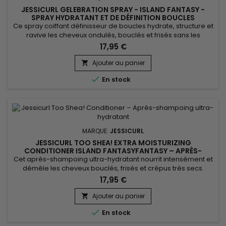
JESSICURL GELEBRATION SPRAY - ISLAND FANTASY -
SPRAY HYDRATANT ET DE DÉFINITION BOUCLES
Ce spray coiffant définisseur de boucles hydrate, structure et
ravive les cheveux ondulés, bouclés et frisés sans les
alourdir. Jessicurl Gelebration Spray Island Fantasy associe
17,95 €
extrait de graines de lin, glycérine, Aloe Vera et huile de
jojoba pour améliorer la définition, contrôler les frisottis et
Ajouter au panier

apporter de la brillance. Sa texture légère en spray...

En stock
MARQUE:
JESSICURL
JESSICURL TOO SHEA! EXTRA MOISTURIZING
CONDITIONER ISLAND FANTASYFANTASY – APRÈS-
SHAMPOING ULTRA-HYDRATANT CHEVEUX BOUCLÉS
Cet après-shampoing ultra-hydratant nourrit intensément et
démêle les cheveux bouclés, frisés et crépus très secs.
Jessicurl Too Shea! Extra Moisturizing Conditioner Island
17,95 €
Fantasy associe beurre de karité, Aloe Vera, huiles végétales
et extraits botaniques pour restaurer l’hydratation, améliorer
Ajouter au panier

la souplesse et limiter les frisottis. Sa texture riche...

En stock