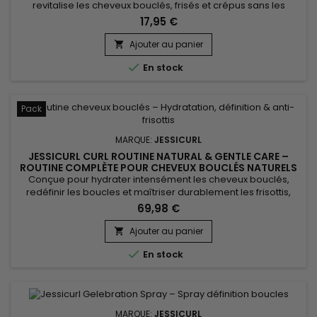
revitalise les cheveux bouclés, frisés et crépus sans les
alourdir. Jessicurl Aloeba Daily Conditioner Island Fantasy est
17,95 €
formulé à base d’Aloe Vera, d’huiles végétales et d’extraits
botaniques pour maintenir l’hydratation, améliorer la
Ajouter au panier

souplesse et faciliter le coiffage. Idéal pour un usage...

En stock
Pack
MARQUE:
JESSICURL
JESSICURL CURL ROUTINE NATURAL & GENTLE CARE –
ROUTINE COMPLÈTE POUR CHEVEUX BOUCLÉS NATURELS
ET HYDRATÉS
Conçue pour hydrater intensément les cheveux bouclés,
redéfinir les boucles et maîtriser durablement les frisottis,
cette routine capillaire experte agit au cœur de la fibre.
69,98 €
Jessicurl Curl Routine Natural & Gentle Care associe aloe
vera, glycérine végétale et actifs botaniques pour une
Ajouter au panier

nutrition profonde sans effet gras ni alourdissement. Elle...

En stock
MARQUE:
JESSICURL