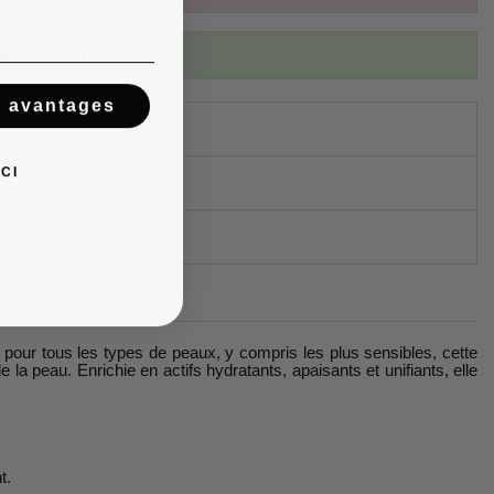
ibed to this product
s avantages
CI
le pour tous les types de peaux, y compris les plus sensibles, cette
la peau. Enrichie en actifs hydratants, apaisants et unifiants, elle
t.