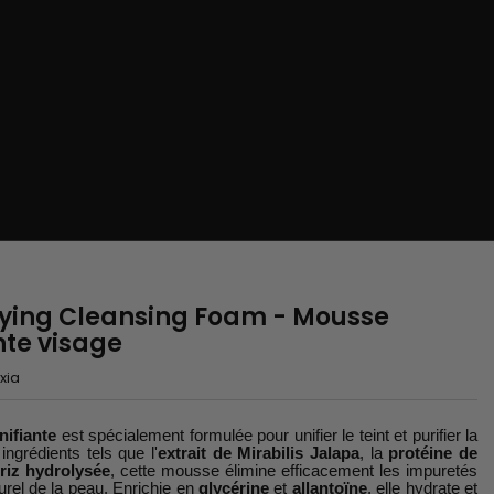
ifying Cleansing Foam - Mousse
nte visage
xia
ifiante
est spécialement formulée pour unifier le teint et purifier la
ngrédients tels que l'
extrait de Mirabilis Jalapa
, la
protéine de
riz hydrolysée
, cette mousse élimine efficacement les impuretés
turel de la peau. Enrichie en
glycérine
et
allantoïne
, elle hydrate et