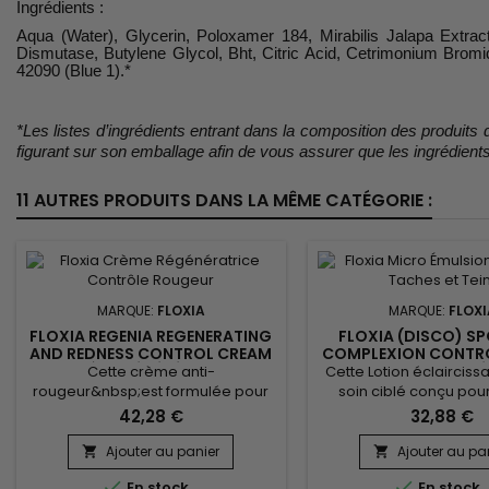
Ingrédients :
Aqua (Water), Glycerin, Poloxamer 184, Mirabilis Jalapa Extra
Dismutase, Butylene Glycol, Bht, Citric Acid, Cetrimonium Brom
42090 (Blue 1).*
*Les listes d’ingrédients entrant dans la composition des produits d
figurant sur son emballage afin de vous assurer que les ingrédients 
11 AUTRES PRODUITS DANS LA MÊME CATÉGORIE :
MARQUE:
FLOXIA
MARQUE:
FLOXI
FLOXIA REGENIA REGENERATING
FLOXIA (DISCO) S
AND REDNESS CONTROL CREAM
COMPLEXION CONTR
- CRÈME RÉGÉNÉRATRICE
EMULSION - MICRO 
Cette crème anti-
Cette Lotion éclairciss
CONTRÔLE ROUGEUR
CONTRÔLE TACHES E
rougeur&nbsp;est formulée pour
soin ciblé conçu pour
les peaux sensibles sujettes aux
visiblement les taches
42,28 €
32,88 €
rougeurs. Elle apaise réduit
unifier le teint. Enr
efficacement les rougeurs et
Nonapeptide-1, Diacetyl 
Ajouter au panier
Ajouter au pa


renforce la barrière cutanée.
Aloe Vera, il agit en 


En stock
En stock