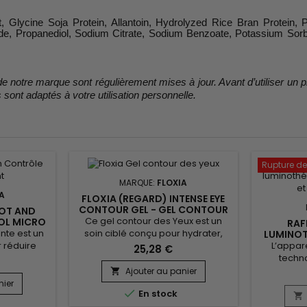
ct, Glycine Soja Protein, Allantoin, Hydrolyzed Rice Bran Protein
ide, Propanediol, Sodium Citrate, Sodium Benzoate, Potassium Sor
e notre marque sont régulièrement mises à jour. Avant d’utiliser un pro
sont adaptés à votre utilisation personnelle.
Rupture de
MARQUE:
FLOXIA
A
FLOXIA (REGARD) INTENSE EYE
CONTOUR GEL - GEL CONTOUR
POT AND
DES YEUX
Ce gel contour des Yeux est un
OL MICRO
RAF
ÉMULSION
ante est un
soin ciblé conçu pour hydrater,
LUMINOT
T TEINT
RIDES ET
 réduire
L’appare
lisser et illuminer la zone délicate
25,28 €
 brunes et
techn
du contour des yeux. Enrichi en
ichi en
luminot
acide hyaluronique, peptides
Ajouter au panier

Boldine, et
améliorer 
régénérants (Acetyl Tetrapeptide-
nier

En stock
profondeur
la peau.
5, Palmitoyl Tripeptide-1, Palmitoyl
