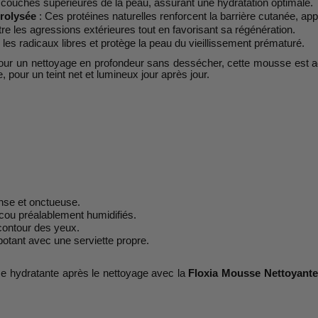
es couches supérieures de la peau, assurant une hydratation optimale.
drolysée
: Ces protéines naturelles renforcent la barrière cutanée, app
tre les agressions extérieures tout en favorisant sa régénération.
 les radicaux libres et protège la peau du vieillissement prématuré.
ur un nettoyage en profondeur sans dessécher, cette mousse est ad
, pour un teint net et lumineux jour après jour.
ense et onctueuse.
cou préalablement humidifiés.
contour des yeux.
otant avec une serviette propre.
me hydratante après le nettoyage avec la
Floxia Mousse Nettoyante