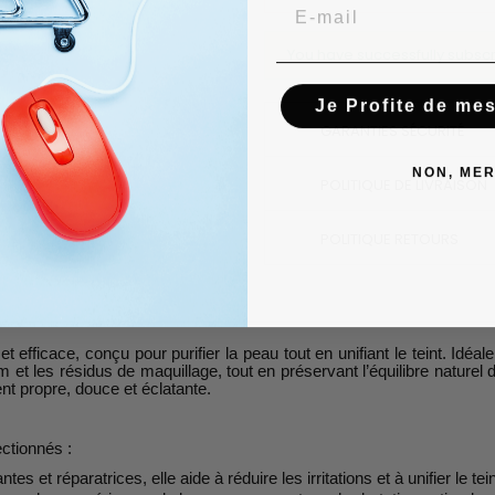
Email
You have successfully subscr
Je Profite de me
GARANTIES SÉCURITÉ
NON, MER
POLITIQUE DE LIVRAISON
POLITIQUE RETOURS
t efficace, conçu pour purifier la peau tout en unifiant le teint. Idéa
t les résidus de maquillage, tout en préservant l’équilibre naturel de 
nt propre, douce et éclatante.
ctionnés :
 et réparatrices, elle aide à réduire les irritations et à unifier le tein