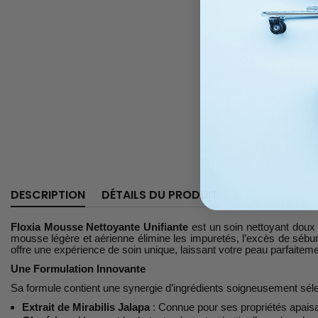
DESCRIPTION
DÉTAILS DU PRODUIT
Floxia Mousse Nettoyante Unifiante
est un soin nettoyant doux e
mousse légère et aérienne élimine les impuretés, l’excès de sébum e
offre une expérience de soin unique, laissant votre peau parfaiteme
Une Formulation Innovante
Sa formule contient une synergie d’ingrédients soigneusement séle
Extrait de Mirabilis Jalapa
: Connue pour ses propriétés apaisantes