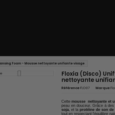
leansing Foam - Mousse nettoyante unifiante visage
Floxia (Disco) Un
nettoyante unifia
Référence
FLO07
Marque
Flo
Cette
mousse nettoyante et un
peau en douceur. Grâce à des i
soja
, et la
protéine de son de 
tout en respectant l'équilibre na