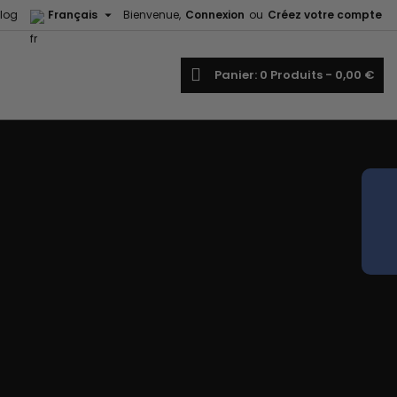

log
Français
Bienvenue,
Connexion
ou
Créez votre compte
echercher
Panier
0
Produits -
0,00 €