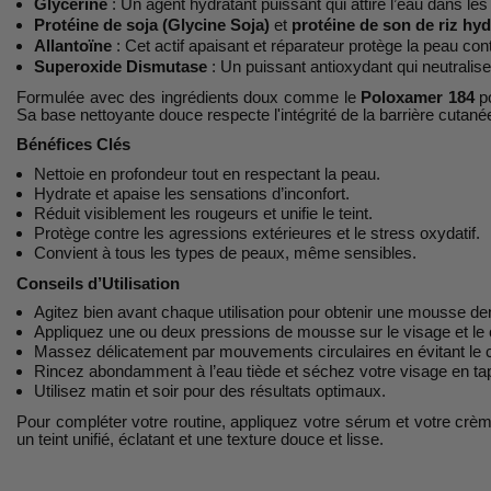
Glycérine
: Un agent hydratant puissant qui attire l’eau dans l
Protéine de soja (Glycine Soja)
et
protéine de son de riz hy
Allantoïne
: Cet actif apaisant et réparateur protège la peau con
Superoxide Dismutase
: Un puissant antioxydant qui neutralise
Formulée avec des ingrédients doux comme le
Poloxamer 184
po
Sa base nettoyante douce respecte l'intégrité de la barrière cutanée
Bénéfices Clés
Nettoie en profondeur tout en respectant la peau.
Hydrate et apaise les sensations d’inconfort.
Réduit visiblement les rougeurs et unifie le teint.
Protège contre les agressions extérieures et le stress oxydatif.
Convient à tous les types de peaux, même sensibles.
Conseils d’Utilisation
Agitez bien avant chaque utilisation pour obtenir une mousse d
Appliquez une ou deux pressions de mousse sur le visage et le 
Massez délicatement par mouvements circulaires en évitant le 
Rincez abondamment à l’eau tiède et séchez votre visage en tap
Utilisez matin et soir pour des résultats optimaux.
Pour compléter votre routine, appliquez votre sérum et votre crè
un teint unifié, éclatant et une texture douce et lisse.