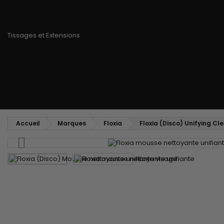
Peigne coiffant
Peigne à défriser, à crêper
Brosse soufflante
Tissages et Extensions
Tissages brésiliens
Perruques et Postiches
Extensions à Clip
Perruques Naturelles
Pinces sépare-mèches
Perruques Synthétiques
Top Closures
Postiches
Extensions à la Kératine
Accueil
Marques
Floxia
Floxia (Disco) Unifying C