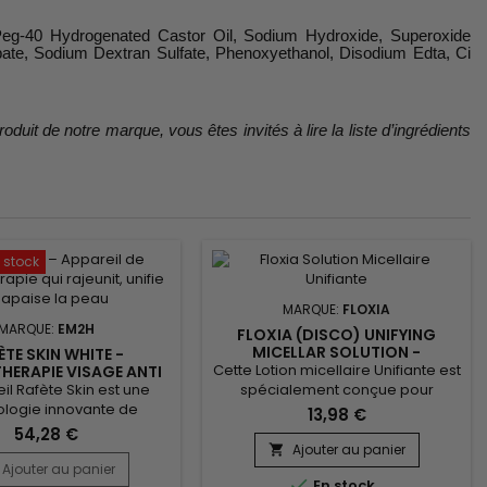
, Peg-40 Hydrogenated Castor Oil, Sodium Hydroxide, Superoxide
bate, Sodium Dextran Sulfate, Phenoxyethanol, Disodium Edta, Ci
duit de notre marque, vous êtes invités à lire la liste d’ingrédients
 stock
MARQUE:
FLOXIA
MARQUE:
EM2H
FLOXIA (DISCO) UNIFYING
MICELLAR SOLUTION -
ÈTE SKIN WHITE -
SOLUTION MICELLAIRE
Cette Lotion micellaire Unifiante est
HERAPIE VISAGE ANTI
UNIFIANTE
 ANTI-IMPERFECTIONS
il Rafète Skin est une
spécialement conçue pour
ologie innovante de
nettoyer, démaquiller et unifier le
13,98 €
hérapie conçue pour
teint tout en respectant les peaux
54,28 €
visiblement la qualité de
sensibles. Sa formule innovante,
Ajouter au panier

 Grâce à ses fonctions
enrichie en allantoïne et en
Ajouter au panier

En stock