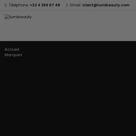
Téléphone:
+32 4 269 67 48
Email:
client@lumibeauty.com
Menu
Accueil
Marques
60 secondes Em2h
Civic Cream
Izzy Coiffe
Affirm
Creme Of Nature
Jessicurl
Alikay Naturals
Curls
Kee Mee Lissage Co
Agadir
CurlyWorld
KeraCare
Ambi Skin Care
Dark and Lovely
Keraplex
ApHogee
Design Essentials
Kinky Curly
As I Am
DevaCurl
Lyscia lissage au Tan
Avlon Texture Release
Dudu-Osun
Makari de Suisse
BaByliss Pro
Eco Styler
Makari Bébé
Biopeptides - EM2H
EM2H
Mielle Organics
Black Radiance
EM2H Professionnel Kit
Miss Jessie's
Blind'Age Capillaire
Essential Keratin
Mizani
Boost K-Hair
Fifty's Beauty
Nano Hair Vitamin