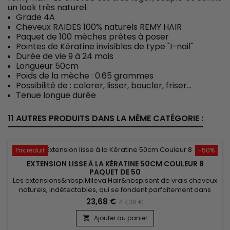
un look très naturel.
Grade 4A
Cheveux RAIDES 100% naturels REMY HAIR
Paquet de 100 mèches prêtes à poser
Pointes de Kératine invisibles de type "I-nail"
Durée de vie 9 à 24 mois
Longueur 50cm
Poids de la mèche : 0.65 grammes
Possibilité de : colorer, lisser, boucler, friser...
Tenue longue durée
11 AUTRES PRODUITS DANS LA MÊME CATÉGORIE :
Prix réduit
-50%
EXTENSION LISSE À LA KÉRATINE 50CM COULEUR 8
PAQUET DE 50
Les extensions&nbsp;Mileva Hair&nbsp;sont de vrais cheveux
naturels, indétectables, qui se fondent parfaitement dans
votre chevelure, en augmentant son volume ou sa
23,68 €
47,36 €
longueur.&nbsp; Très soyeux et très doux, ils sont 100% rémy
hair.&nbsp; Le cheveu est très léger, souple et donne un look
Ajouter au panier

très naturel.