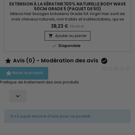
EXTENSION À LA KÉRATINE 100% NATURELLE BODY WAVE
50CM GRADE 5 (PAQUET DE 50)
Mileva Hair tissages brésiliens Grade 5A Virgin Hair sont de
vrais cheveux naturels, non traités et indétectables, qui se
fondent parfaitement dans votre chevelure, en augmentant
38,23 €
76,45 €
son volume ou sa longueur.&nbsp; Très soyeux et très doux,
ils sont 100% rémy hair et disponibles en trame de
Ajouter au panier

côté.&nbsp; Le cheveu est très léger, souple, et donne un

Disponible
look...
Avis (0) - Modération des avis



Noter le produit
Politique de traitement des avis produits

Il n'y a pas encore d'avis pour ce produit.