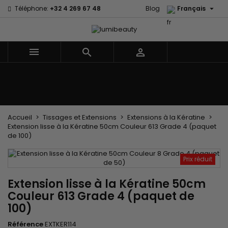

Téléphone:
+32 4 269 67 48
Blog
Français



Menu
Accueil
Marques
Soins cheveux
Soins Corps et Visage
Enfants
Les Accessoires
Tissages et Extensions
Accueil
Tissages et Extensions
Extensions à la Kératine
Extension lisse à la Kératine 50cm Couleur 613 Grade 4 (paquet
de 100)
Prix réduit
Extension lisse à la Kératine 50cm
Couleur 613 Grade 4 (paquet de
100)
Référence
EXTKER114