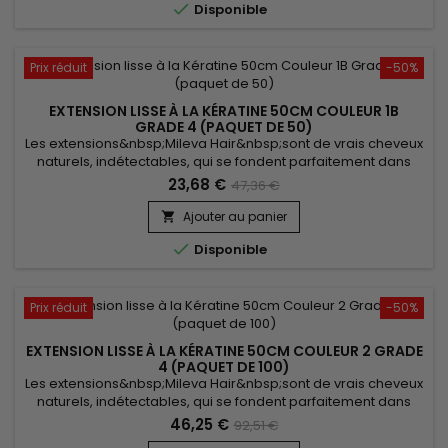

Disponible
Prix réduit
-50%
EXTENSION LISSE À LA KÉRATINE 50CM COULEUR 1B
GRADE 4 (PAQUET DE 50)
Les extensions&nbsp;Mileva Hair&nbsp;sont de vrais cheveux
naturels, indétectables, qui se fondent parfaitement dans
votre chevelure, en augmentant son volume ou sa
23,68 €
47,36 €
longueur.&nbsp; Très soyeux, très doux ils sont 100% rémy
hair.&nbsp; &nbsp;Le cheveu est très léger, souple et donne
Ajouter au panier

un look très naturel.

Disponible
Prix réduit
-50%
EXTENSION LISSE À LA KÉRATINE 50CM COULEUR 2 GRADE
4 (PAQUET DE 100)
Les extensions&nbsp;Mileva Hair&nbsp;sont de vrais cheveux
naturels, indétectables, qui se fondent parfaitement dans
votre chevelure, en augmentant son volume ou sa longueur.
46,25 €
92,51 €
Très soyeux, très doux, ils sont 100% rémy hair.&nbsp; Le