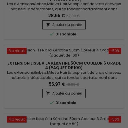
Les extensions&nbsp;Mileva Hair&nbsp;sont de vrais cheveux
naturels, indétectables, qui se fondent parfaitement dans
votre chevelure, en augmentant son volume ou sa
28,65 €
57,30 €
longueur.&nbsp; Très soyeux, très doux, ils sont 100% rémy
hair.&nbsp; Le cheveu est très léger, souple, et donne un look
Ajouter au panier

très naturel.

Disponible
Prix réduit
-50%
EXTENSION LISSE À LA KÉRATINE 50CM COULEUR 6 GRADE
4 (PAQUET DE 100)
Les extensions&nbsp;Mileva Hair&nbsp;sont de vrais cheveux
naturels, indétectables, qui se fondent parfaitement dans
votre chevelure, en augmentant son volume ou sa
55,97 €
111,93 €
longueur.&nbsp; Très soyeux, très doux, ils sont 100% rémy
hair.&nbsp; Le cheveu est très léger, souple, et donne un look
Ajouter au panier

très naturel.

Disponible
Prix réduit
-50%