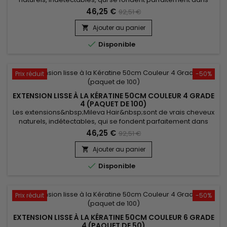
votre chevelure, en augmentant son volume ou sa
46,25 €
92,51 €
longueur.&nbsp; Très soyeux et très doux, ils sont 100% rémy
hair.&nbsp; Le cheveu est très léger, souple et donne un look
Ajouter au panier

très naturel.

Disponible
Prix réduit
-50%
EXTENSION LISSE À LA KÉRATINE 50CM COULEUR 4 GRADE
4 (PAQUET DE 100)
Les extensions&nbsp;Mileva Hair&nbsp;sont de vrais cheveux
naturels, indétectables, qui se fondent parfaitement dans
votre chevelure, en augmentant son volume ou sa
46,25 €
92,51 €
longueur.&nbsp; Très soyeux, très doux, ils sont 100% rémy
hair.&nbsp; Le cheveu est très léger, souple, et donne un look
Ajouter au panier

très naturel.

Disponible
Prix réduit
-50%
EXTENSION LISSE À LA KÉRATINE 50CM COULEUR 6 GRADE
4 (PAQUET DE 50)