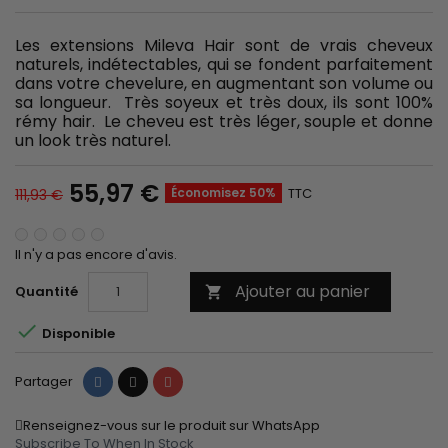
Les extensions Mileva Hair sont de vrais cheveux
naturels, indétectables, qui se fondent parfaitement
dans votre chevelure, en augmentant son volume ou
sa longueur. Très soyeux et très doux, ils sont 100%
rémy hair. Le cheveu est très léger, souple et donne
un look très naturel.
55,97 €
Économisez 50%
TTC
111,93 €
Il n'y a pas encore d'avis.
Ajouter au panier
Quantité


Disponible
Partager
Tweet
Pinterest
Partager
Renseignez-vous sur le produit sur WhatsApp
Subscribe To When In Stock